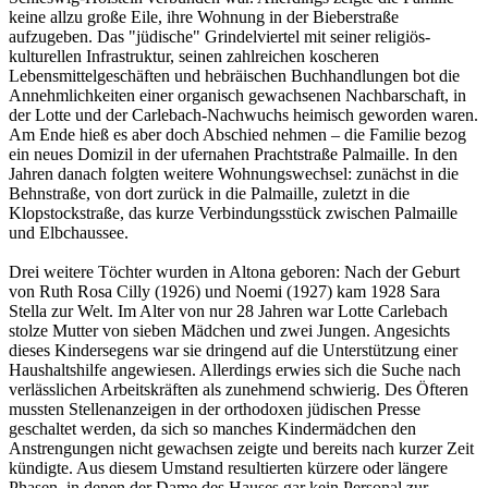
keine allzu große Eile, ihre Wohnung in der Bieberstraße
aufzugeben. Das "jüdische" Grindelviertel mit seiner religiös-
kulturellen Infrastruktur, seinen zahlreichen koscheren
Lebensmittelgeschäften und hebräischen Buchhandlungen bot die
Annehmlichkeiten einer organisch gewachsenen Nachbarschaft, in
der Lotte und der Carlebach-Nachwuchs heimisch geworden waren.
Am Ende hieß es aber doch Abschied nehmen – die Familie bezog
ein neues Domizil in der ufernahen Prachtstraße Palmaille. In den
Jahren danach folgten weitere Wohnungswechsel: zunächst in die
Behnstraße, von dort zurück in die Palmaille, zuletzt in die
Klopstockstraße, das kurze Verbindungsstück zwischen Palmaille
und Elbchaussee.
Drei weitere Töchter wurden in Altona geboren: Nach der Geburt
von Ruth Rosa Cilly (1926) und Noemi (1927) kam 1928 Sara
Stella zur Welt. Im Alter von nur 28 Jahren war Lotte Carlebach
stolze Mutter von sieben Mädchen und zwei Jungen. Angesichts
dieses Kindersegens war sie dringend auf die Unterstützung einer
Haushaltshilfe angewiesen. Allerdings erwies sich die Suche nach
verlässlichen Arbeitskräften als zunehmend schwierig. Des Öfteren
mussten Stellenanzeigen in der orthodoxen jüdischen Presse
geschaltet werden, da sich so manches Kindermädchen den
Anstrengungen nicht gewachsen zeigte und bereits nach kurzer Zeit
kündigte. Aus diesem Umstand resultierten kürzere oder längere
Phasen, in denen der Dame des Hauses gar kein Personal zur