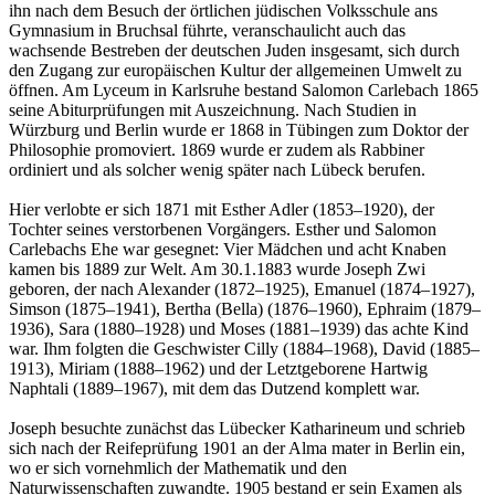
ihn nach dem Besuch der örtlichen jüdischen Volksschule ans
Gymnasium in Bruchsal führte, veranschaulicht auch das
wachsende Bestreben der deutschen Juden insgesamt, sich durch
den Zugang zur europäischen Kultur der allgemeinen Umwelt zu
öffnen. Am Lyceum in Karlsruhe bestand Salomon Carlebach 1865
seine Abiturprüfungen mit Auszeichnung. Nach Studien in
Würzburg und Berlin wurde er 1868 in Tübingen zum Doktor der
Philosophie promoviert. 1869 wurde er zudem als Rabbiner
ordiniert und als solcher wenig später nach Lübeck berufen.
Hier verlobte er sich 1871 mit Esther Adler (1853–1920), der
Tochter seines verstorbenen Vorgängers. Esther und Salomon
Carlebachs Ehe war gesegnet: Vier Mädchen und acht Knaben
kamen bis 1889 zur Welt. Am 30.1.1883 wurde Joseph Zwi
geboren, der nach Alexander (1872–1925), Emanuel (1874–1927),
Simson (1875–1941), Bertha (Bella) (1876–1960), Ephraim (1879–
1936), Sara (1880–1928) und Moses (1881–1939) das achte Kind
war. Ihm folgten die Geschwister Cilly (1884–1968), David (1885–
1913), Miriam (1888–1962) und der Letztgeborene Hartwig
Naphtali (1889–1967), mit dem das Dutzend komplett war.
Joseph besuchte zunächst das Lübecker Katharineum und schrieb
sich nach der Reifeprüfung 1901 an der Alma mater in Berlin ein,
wo er sich vornehmlich der Mathematik und den
Naturwissenschaften zuwandte. 1905 bestand er sein Examen als