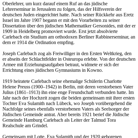
Oberlehrer, um kurz darauf einem Ruf an das jüdische
Lehrerseminar in Jerusalem zu folgen, das der Hilfsverein der
deutschen Juden eingerichtet hatte. Nach seiner Rückkehr aus Eretz
Israel im Jahre 1907 begann er mit den Vorarbeiten zu seiner
Dissertation über den jüdischen Mathematiker Gersonides, mit der er
1909 in Heidelberg promoviert wurde. Erst jetzt absolvierte
Carlebach ein Studium am orthodoxen Berliner Rabbinerseminar, an
dem er 1914 die Ordination empfing.
Joseph Carlebach zog als Freiwilliger in den Ersten Weltkrieg, den
er abseits der Schlachtfelder in Osteuropa erlebte. Von der deutschen
Armee mit Erziehungsaufgaben betraut, widmete er sich der
Errichtung eines jüdischen Gymnasiums in Kowno.
1919 heiratete Carlebach seine ehemalige Schülerin Charlotte
Helene Preuss (1900–1942) in Berlin, mit deren verstorbenen Vater
Julius (1861–1913) ihn eine enge Freundschaft verbunden hatte. Im
Jahr nach der Hochzeit zogen die beiden gemeinsam mit ihrer ersten
Tochter Eva Sulamith nach Lübeck, wo Joseph vorübergehend die
Nachfolge seines ebenfalls verstorbenen Vaters als Seelsorger der
Jüdischen Gemeinde antrat. Aber bereits 1921 berief die Jüdische
Gemeinde Hamburg Carlebach als Leiter der Talmud Tora
Realschule am Grindel.
Gemeinsam mit Lotte, Eva Sulamith und der 1920 geborenen