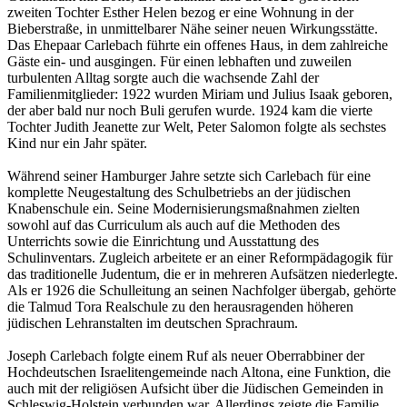
zweiten Tochter Esther Helen bezog er eine Wohnung in der
Bieberstraße, in unmittelbarer Nähe seiner neuen Wirkungsstätte.
Das Ehepaar Carlebach führte ein offenes Haus, in dem zahlreiche
Gäste ein- und ausgingen. Für einen lebhaften und zuweilen
turbulenten Alltag sorgte auch die wachsende Zahl der
Familienmitglieder: 1922 wurden Miriam und Julius Isaak geboren,
der aber bald nur noch Buli gerufen wurde. 1924 kam die vierte
Tochter Judith Jeanette zur Welt, Peter Salomon folgte als sechstes
Kind nur ein Jahr später.
Während seiner Hamburger Jahre setzte sich Carlebach für eine
komplette Neugestaltung des Schulbetriebs an der jüdischen
Knabenschule ein. Seine Modernisierungsmaßnahmen zielten
sowohl auf das Curriculum als auch auf die Methoden des
Unterrichts sowie die Einrichtung und Ausstattung des
Schulinventars. Zugleich arbeitete er an einer Reformpädagogik für
das traditionelle Judentum, die er in mehreren Aufsätzen niederlegte.
Als er 1926 die Schulleitung an seinen Nachfolger übergab, gehörte
die Talmud Tora Realschule zu den herausragenden höheren
jüdischen Lehranstalten im deutschen Sprachraum.
Joseph Carlebach folgte einem Ruf als neuer Oberrabbiner der
Hochdeutschen Israelitengemeinde nach Altona, eine Funktion, die
auch mit der religiösen Aufsicht über die Jüdischen Gemeinden in
Schleswig-Holstein verbunden war. Allerdings zeigte die Familie