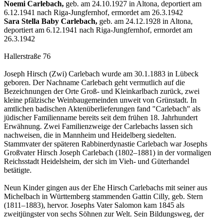
Noemi Carlebach,
geb. am 24.10.1927 in Altona, deportiert am
6.12.1941 nach Riga-Jungfernhof, ermordet am 26.3.1942
Sara Stella Baby Carlebach,
geb. am 24.12.1928 in Altona,
deportiert am 6.12.1941 nach Riga-Jungfernhof, ermordet am
26.3.1942
Hallerstraße 76
Joseph Hirsch (Zwi) Carlebach wurde am 30.1.1883 in Lübeck
geboren. Der Nachname Carlebach geht vermutlich auf die
Bezeichnungen der Orte Groß- und Kleinkarlbach zurück, zwei
kleine pfälzische Weinbaugemeinden unweit von Grünstadt. In
amtlichen badischen Aktenüberlieferungen fand "Carlebach" als
jüdischer Familienname bereits seit dem frühen 18. Jahrhundert
Erwähnung. Zwei Familienzweige der Carlebachs lassen sich
nachweisen, die in Mannheim und Heidelberg siedelten.
Stammvater der späteren Rabbinerdynastie Carlebach war Josephs
Großvater Hirsch Joseph Carlebach (1802–1881) in der vormaligen
Reichsstadt Heidelsheim, der sich im Vieh- und Güterhandel
betätigte.
Neun Kinder gingen aus der Ehe Hirsch Carlebachs mit seiner aus
Michelbach in Württemberg stammenden Gattin Cilly, geb. Stern
(1811–1883), hervor. Josephs Vater Salomon kam 1845 als
zweitjüngster von sechs Söhnen zur Welt. Sein Bildungsweg, der