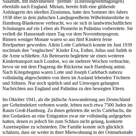
Sulamith, mit individuellen "permits" (Einreisegenehmigungen)
ebenfalls nach England. Miriam, bereits früh eine glühende
Anhängerin des ideellen Zionismus, hatte den Sommer des Jahres
1938 über in dem jüdischen Landjugendheim Wilhelminenhöhe in
Hamburg-Blankenese verbracht, wo sie sich in landwirtschaftlichen
Schulungen auf ein Leben als Pionierin in Palästina vorbereitete. Sie
verließ die Hansestadt einen Tag vor dem Novemberpogrom.
Binnen weniger Monate waren so aus fünf Kindern ferne
Briefpartner geworden. Allein Lotte Carlebach konnte im Juni 1939
nochmals ihre "englischen" Kinder Eva, Esther, Julius und Judith in
die Arme schließen: Als Betreuerin begleitete sie einen weiteren
Kindertransport nach London, wo sie mehrere Wochen verbrachte,
bevor sie mit dem Flugzeug die Rückreise nach Hamburg antrat.
Nach Kriegsbeginn waren Lotte und Joseph Carlebach nahezu
vollständig abgeschnitten von ihren im Ausland lebenden Töchtern
und Söhnen. Nur noch spärlich und auf Umwegen gelangten
Nachrichten aus England und Palästina zu den besorgten Eltern.
Im Oktober 1941, als die jüdische Auswanderung aus Deutschland
per Geheimdekret verboten wurde, lebten noch etwa 7500 Juden im
Raum Groß-Hamburg. Zu ihnen gehörten die sechs Carlebachs, die
den Gedanken an eine Emigration zwar nie vollständig aufgegeben
hatten, denen es jedoch bis zum Schluss nicht gelang, konkrete
Ausreisepläne zu schmieden. Die Familie konnte sich glücklich
schätzen, dass sie weiter in ihrer Mietwohnung in der Ostmarkstraße