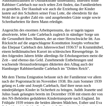
Nationalsozialisten in Ostmarkstraße umbenannt). Indessen sollte
Rabbiner Carlebach nur noch selten Zeit finden, das Familienleben
zu genießen. Der Haushalt wie auch die Erziehung der Kinder
lastete auf den Schultern seiner Frau Lotte, die obendrein für das
Wohl der in großer Zahl ein- und ausgehenden Gäste sorgte sowie
Schreibarbeiten für ihren Mann erledigte.
Angesichts des enormen Arbeitspensums, das er tagein tagaus
absolvierte, lebte Lotte Carlebach zugleich in ständiger Sorge um
die Gesundheit ihres Mannes, der an einer Herzschwäche litt. Aus
Rücksicht auf die angeschlagene Konstitution Josephs verbrachte
das Ehepaar Carlebach den Jahreswechsel 1936/37 in Krummhübel,
einem heilklimatischen Kurort im schlesischen Riesengebirge. In
den folgenden Jahren fehlte allerdings für Erholungsreisen meist die
Zeit – und ebenso das Geld. Zunehmende Entbehrungen und
wachsende Herausforderungen diktierten den Alltag auch der
Hamburger Rabbinerfamilie Carlebach im "Dritten Reich".
Mit dem Thema Emigration befasste sich der Familienrat vor allem
nach der Pogromnacht im November 1938. Bis zum Sommer 1939
gelang es Lotte und Joseph Carlebach, fünf ihrer neun noch
minderjährigen Kinder in Sicherheit zu bringen. Judith Jeanette und
Julius Isaak gelangten bereits im Dezember 1938 mit einem der von
den NS-Behörden geduldeten Kindertransporte nach England. Im
Frühjahr 1939 reisten die beiden ältesten Mädchen, Esther und Eva