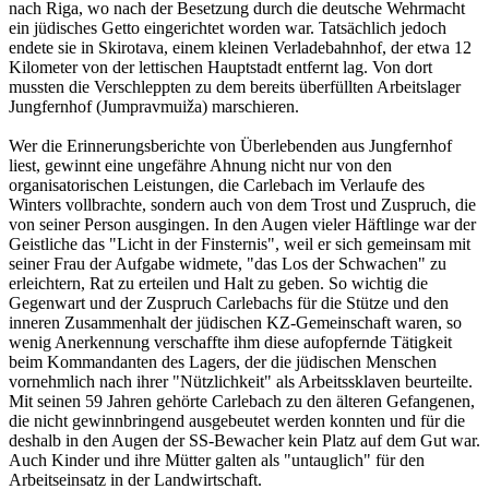
nach Riga, wo nach der Besetzung durch die deutsche Wehrmacht
ein jüdisches Getto eingerichtet worden war. Tatsächlich jedoch
endete sie in Skirotava, einem kleinen Verladebahnhof, der etwa 12
Kilometer von der lettischen Hauptstadt entfernt lag. Von dort
mussten die Verschleppten zu dem bereits überfüllten Arbeitslager
Jungfernhof (Jumpravmuiža) marschieren.
Wer die Erinnerungsberichte von Überlebenden aus Jungfernhof
liest, gewinnt eine ungefähre Ahnung nicht nur von den
organisatorischen Leistungen, die Carlebach im Verlaufe des
Winters vollbrachte, sondern auch von dem Trost und Zuspruch, die
von seiner Person ausgingen. In den Augen vieler Häftlinge war der
Geistliche das "Licht in der Finsternis", weil er sich gemeinsam mit
seiner Frau der Aufgabe widmete, "das Los der Schwachen" zu
erleichtern, Rat zu erteilen und Halt zu geben. So wichtig die
Gegenwart und der Zuspruch Carlebachs für die Stütze und den
inneren Zusammenhalt der jüdischen KZ-Gemeinschaft waren, so
wenig Anerkennung verschaffte ihm diese aufopfernde Tätigkeit
beim Kommandanten des Lagers, der die jüdischen Menschen
vornehmlich nach ihrer "Nützlichkeit" als Arbeitssklaven beurteilte.
Mit seinen 59 Jahren gehörte Carlebach zu den älteren Gefangenen,
die nicht gewinnbringend ausgebeutet werden konnten und für die
deshalb in den Augen der SS-Bewacher kein Platz auf dem Gut war.
Auch Kinder und ihre Mütter galten als "untauglich" für den
Arbeitseinsatz in der Landwirtschaft.