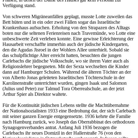
Verfügung stand.
Von schweren Migräneanfällen geplagt, musste Lotte zuweilen das
Bett hüten und in ein oder zwei Fällen sogar das Israelitische
Krankenhaus aufsuchen. Erholung von den Strapazen des Alltags
boten nur die seltenen Ferienreisen nach Travemünde, wo Lotte eine
unbeschwerte Zeit verleben konnte. Eine gewisse Erleichterung der
Hausarbeit verschaffte immerhin auch der jüdische Kindergarten,
den die Agudas Jisroel in der Wohlers Allee unterhielt. Sobald sie
das schulpflichtige Alter erreicht hatten, besuchten die jungen
Carlebachs die jüdische Volksschule, wo sie ihrem Vater auch als
Religionslehrer begegneten. Mit der Sexta wechselten die Kinder
dann auf Hamburger Schulen. Während die älteren Töchter an der
von Alberto Jonas geleiteten Israelitischen Töchterschule in der
Karolinenstraße unterrichtet wurden, gingen Isaak und Salomon
(Julius und Peter) zur Talmud Tora Oberrealschule, an der jetzt
Arthur Spier als Direktor waltete.
Für die Kontinuität jüdischen Lebens stellte die Machtübernahme
der Nationalsozialisten 1933 eine Bedrohung dar, der sich Carlebach
mit seiner ganzen Energie entgegensetzte. 1936 kehrte die Familie
nach Hamburg zurück, wo Joseph das Oberrabbinat des orthodoxen
Synagogenverbandes antrat. Anfang Juli 1936 bezogen die
Carlebachs ihr neues Domizil in der Hallerstraße 76 (von den