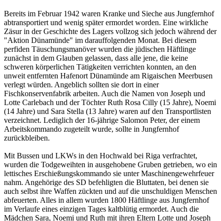
Bereits im Februar 1942 waren Kranke und Sieche aus Jungfernhof
abtransportiert und wenig später ermordet worden. Eine wirkliche
Zäsur in der Geschichte des Lagers vollzog sich jedoch während der
"Aktion Dünamünde" im darauffolgenden Monat. Bei diesem
perfiden Täuschungsmanöver wurden die jüdischen Häftlinge
zunächst in dem Glauben gelassen, dass alle jene, die keine
schweren körperlichen Tätigkeiten verrichten konnten, an den
unweit entfernten Hafenort Dünamünde am Rigaischen Meerbusen
verlegt würden. Angeblich sollten sie dort in einer
Fischkonservenfabrik arbeiten. Auch die Namen von Joseph und
Lotte Carlebach und der Töchter Ruth Rosa Cilly (15 Jahre), Noemi
(14 Jahre) und Sara Stella (13 Jahre) waren auf den Transportlisten
verzeichnet. Lediglich der 16-jährige Salomon Peter, der einem
Arbeitskommando zugeteilt wurde, sollte in Jungfernhof
zurückbleiben.
Mit Bussen und LKWs in den Hochwald bei Riga verfrachtet,
wurden die Todgeweihten in ausgehobene Gruben getrieben, wo ein
lettisches Erschießungskommando sie unter Maschinengewehrfeuer
nahm. Angehörige des SD befehligten die Bluttaten, bei denen sie
auch selbst ihre Waffen zückten und auf die unschuldigen Menschen
abfeuerten. Alles in allem wurden 1800 Häftlinge aus Jungfernhof
im Verlaufe eines einzigen Tages kaltblütig ermordet. Auch die
Mädchen Sara, Noemi und Ruth mit ihren Eltern Lotte und Joseph