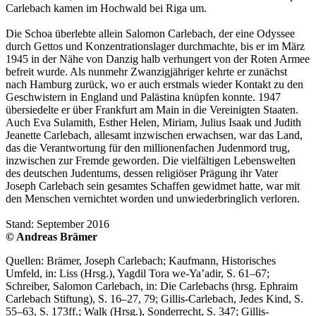
Carlebach kamen im Hochwald bei Riga um.
Die Schoa überlebte allein Salomon Carlebach, der eine Odyssee
durch Gettos und Konzentrationslager durchmachte, bis er im März
1945 in der Nähe von Danzig halb verhungert von der Roten Armee
befreit wurde. Als nunmehr Zwanzigjähriger kehrte er zunächst
nach Hamburg zurück, wo er auch erstmals wieder Kontakt zu den
Geschwistern in England und Palästina knüpfen konnte. 1947
übersiedelte er über Frankfurt am Main in die Vereinigten Staaten.
Auch Eva Sulamith, Esther Helen, Miriam, Julius Isaak und Judith
Jeanette Carlebach, allesamt inzwischen erwachsen, war das Land,
das die Verantwortung für den millionenfachen Judenmord trug,
inzwischen zur Fremde geworden. Die vielfältigen Lebenswelten
des deutschen Judentums, dessen religiöser Prägung ihr Vater
Joseph Carlebach sein gesamtes Schaffen gewidmet hatte, war mit
den Menschen vernichtet worden und unwiederbringlich verloren.
Stand: September 2016
© Andreas Brämer
Quellen: Brämer, Joseph Carlebach; Kaufmann, Historisches
Umfeld, in: Liss (Hrsg.), Yagdil Tora we-Ya’adir, S. 61–67;
Schreiber, Salomon Carlebach, in: Die Carlebachs (hrsg. Ephraim
Carlebach Stiftung), S. 16–27, 79; Gillis-Carlebach, Jedes Kind, S.
55–63, S. 173ff.; Walk (Hrsg.), Sonderrecht, S. 347; Gillis-