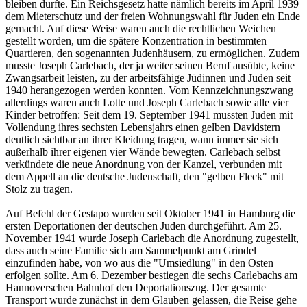
bleiben durfte. Ein Reichsgesetz hatte nämlich bereits im April 1939
dem Mieterschutz und der freien Wohnungswahl für Juden ein Ende
gemacht. Auf diese Weise waren auch die rechtlichen Weichen
gestellt worden, um die spätere Konzentration in bestimmten
Quartieren, den sogenannten Judenhäusern, zu ermöglichen. Zudem
musste Joseph Carlebach, der ja weiter seinen Beruf ausübte, keine
Zwangsarbeit leisten, zu der arbeitsfähige Jüdinnen und Juden seit
1940 herangezogen werden konnten. Vom Kennzeichnungszwang
allerdings waren auch Lotte und Joseph Carlebach sowie alle vier
Kinder betroffen: Seit dem 19. September 1941 mussten Juden mit
Vollendung ihres sechsten Lebensjahrs einen gelben Davidstern
deutlich sichtbar an ihrer Kleidung tragen, wann immer sie sich
außerhalb ihrer eigenen vier Wände bewegten. Carlebach selbst
verkündete die neue Anordnung von der Kanzel, verbunden mit
dem Appell an die deutsche Judenschaft, den "gelben Fleck" mit
Stolz zu tragen.
Auf Befehl der Gestapo wurden seit Oktober 1941 in Hamburg die
ersten Deportationen der deutschen Juden durchgeführt. Am 25.
November 1941 wurde Joseph Carlebach die Anordnung zugestellt,
dass auch seine Familie sich am Sammelpunkt am Grindel
einzufinden habe, von wo aus die "Umsiedlung" in den Osten
erfolgen sollte. Am 6. Dezember bestiegen die sechs Carlebachs am
Hannoverschen Bahnhof den Deportationszug. Der gesamte
Transport wurde zunächst in dem Glauben gelassen, die Reise gehe