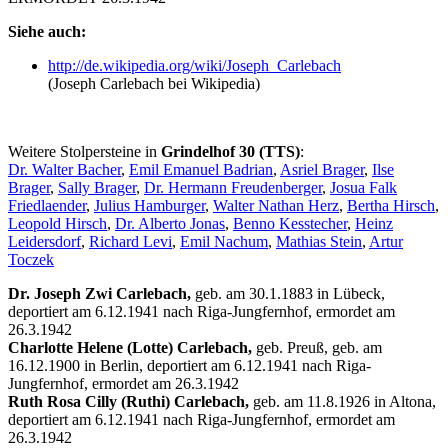
Siehe auch:
http:/
/
de.wikipedia.org/
wiki/
Joseph_Carlebach
(Joseph Carlebach bei Wikipedia)
Weitere Stolpersteine in
Grindelhof 30 (TTS)
:
Dr. Walter Bacher
,
Emil Emanuel Badrian
,
Asriel Brager
,
Ilse
Brager
,
Sally Brager
,
Dr. Hermann Freudenberger
,
Josua Falk
Friedlaender
,
Julius Hamburger
,
Walter Nathan Herz
,
Bertha Hirsch
,
Leopold Hirsch
,
Dr. Alberto Jonas
,
Benno Kesstecher
,
Heinz
Leidersdorf
,
Richard Levi
,
Emil Nachum
,
Mathias Stein
,
Artur
Toczek
Dr. Joseph Zwi Carlebach,
geb. am 30.1.1883 in Lübeck,
deportiert am 6.12.1941 nach Riga-Jungfernhof, ermordet am
26.3.1942
Charlotte Helene (Lotte) Carlebach,
geb. Preuß, geb. am
16.12.1900 in Berlin, deportiert am 6.12.1941 nach Riga-
Jungfernhof, ermordet am 26.3.1942
Ruth Rosa Cilly (Ruthi) Carlebach,
geb. am 11.8.1926 in Altona,
deportiert am 6.12.1941 nach Riga-Jungfernhof, ermordet am
26.3.1942