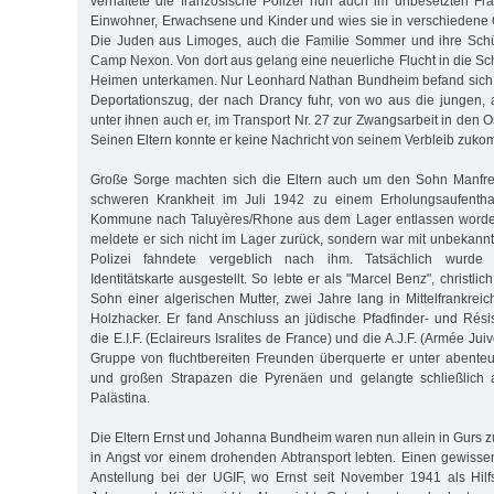
verhaftete die französische Polizei nun auch im unbesetzten Fra
Einwohner, Erwachsene und Kinder und wies sie in verschiedene O
Die Juden aus Limoges, auch die Familie Sommer und ihre Schü
Camp Nexon. Von dort aus gelang eine neuerliche Flucht in die Sc
Heimen unterkamen. Nur Leonhard Nathan Bundheim befand sich
Deportationszug, der nach Drancy fuhr, von wo aus die jungen, 
unter ihnen auch er, im Transport Nr. 27 zur Zwangsarbeit in den 
Seinen Eltern konnte er keine Nachricht von seinem Verbleib zuk
Große Sorge machten sich die Eltern auch um den Sohn Manfre
schweren Krankheit im Juli 1942 zu einem Erholungsaufenthal
Kommune nach Taluyères/Rhone aus dem Lager entlassen worden
meldete er sich nicht im Lager zurück, sondern war mit unbekannt
Polizei fahndete vergeblich nach ihm. Tatsächlich wurde 
Identitätskarte ausgestellt. So lebte er als "Marcel Benz", christlic
Sohn einer algerischen Mutter, zwei Jahre lang in Mittelfrankrei
Holzhacker. Er fand Anschluss an jüdische Pfadfinder- und Rési
die E.I.F. (Eclaireurs Isralites de France) und die A.J.F. (Armée Jui
Gruppe von fluchtbereiten Freunden überquerte er unter abente
und großen Strapazen die Pyrenäen und gelangte schließlich 
Palästina.
Die Eltern Ernst und Johanna Bundheim waren nun allein in Gurs z
in Angst vor einem drohenden Abtransport lebten. Einen gewisse
Anstellung bei der UGIF, wo Ernst seit November 1941 als Hilf