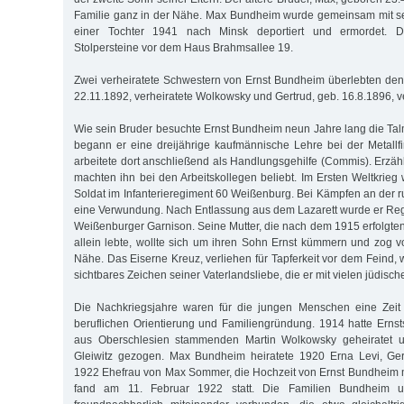
Familie ganz in der Nähe. Max Bundheim wurde gemeinsam mit se
einer Tochter 1941 nach Minsk deportiert und ermordet. 
Stolpersteine vor dem Haus Brahmsallee 19.
Zwei verheiratete Schwestern von Ernst Bundheim überlebten den 
22.11.1892, verheiratete Wolkowsky und Gertrud, geb. 16.8.1896, 
Wie sein Bruder besuchte Ernst Bundheim neun Jahre lang die Ta
begann er eine dreijährige kaufmännische Lehre bei der Metall
arbeitete dort anschließend als Handlungsgehilfe (Commis). Erzähl
machten ihn bei den Arbeitskollegen beliebt. Im Ersten Weltkrie
Soldat im Infanterieregiment 60 Weißenburg. Bei Kämpfen an der rus
eine Verwundung. Nach Entlassung aus dem Lazarett wurde er Reg
Weißenburger Garnison. Seine Mutter, die nach dem 1915 erfolgt
allein lebte, wollte sich um ihren Sohn Ernst kümmern und zog 
Nähe. Das Eiserne Kreuz, verliehen für Tapferkeit vor dem Feind,
sichtbares Zeichen seiner Vaterlandsliebe, die er mit vielen jüdische
Die Nachkriegsjahre waren für die jungen Menschen eine Zeit 
beruflichen Orientierung und Familiengründung. 1914 hatte Erns
aus Oberschlesien stammenden Martin Wolkowsky geheiratet 
Gleiwitz gezogen. Max Bundheim heiratete 1920 Erna Levi, Ge
1922 Ehefrau von Max Sommer, die Hochzeit von Ernst Bundheim 
fand am 11. Februar 1922 statt. Die Familien Bundheim u