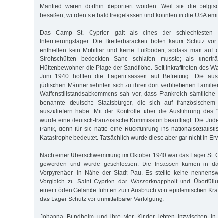
Manfred waren dorthin deportiert worden. Weil sie die belgisc
besaßen, wurden sie bald freigelassen und konnten in die USA emi
Das Camp St. Cyprien galt als eines der schlechtesten d
Internierungslager. Die Bretterbaracken boten kaum Schutz vor
enthielten kein Mobiliar und keine Fußböden, sodass man auf d
Strohschütten bedeckten Sand schlafen musste; als unertr
Hüttenbewohner die Plage der Sandflöhe. Seit Inkrafttreten des Wa
Juni 1940 hofften die Lagerinsassen auf Befreiung. Die aus 
jüdischen Männer sehnten sich zu ihren dort verbliebenen Familien
Waffenstillstandsabkommens sah vor, dass Frankreich sämtlich
benannte deutsche Staatsbürger, die sich auf französischem 
auszuliefern habe. Mit der Kontrolle über die Ausführung des "R
wurde eine deutsch-französische Kommission beauftragt. Die Jude
Panik, denn für sie hätte eine Rückführung ins nationalsozialist
Katastrophe bedeutet. Tatsächlich wurde diese aber gar nicht in 
Nach einer Überschwemmung im Oktober 1940 war das Lager St. 
geworden und wurde geschlossen. Die Insassen kamen in da
Vorpyrenäen in Nähe der Stadt Pau. Es stellte keine nennens
Vergleich zu Saint Cyprien dar. Wasserknappheit und Überfüllu
einem öden Gelände führten zum Ausbruch von epidemischen Kran
das Lager Schutz vor unmittelbarer Verfolgung.
Johanna Bundheim und ihre vier Kinder lebten inzwischen in 