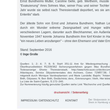
Ernst Bundheims Mutter, Caroline Gelle, geb. Wertheim, musst
"Evakuierung" ihres Sohnes Max, seiner Frau und seiner Tochter
Jahr wurde sie selbst nach Theresienstadt deportiert, wo sie a
Enteritis" starb.
Der älteste Sohn von Ernst und Johanna Bundheim, Nathan Leo
durch ein Wunder extreme Zwangsarbeit und Hunger währ
verschiedenen Lagern, darunter auch Blechhammer, ein Außenla
November 1947 konnte Johanna Bundheim ihre fünf Kinder in Haifa
"ein neues Leben anzufangen" – ohne den Ehemann und Vater Ern
Stand: September 2016
© Inge Grolle
Quellen: 1; 2; 4; 7; 8; 9; StaH 351-11 Amt für Wiedergutmachung 
Oberfinanzdirektion R1339/362 Sicherungsverfahren gegen Max Bundh
Todesanzeige Ghetto Theresienstadt, http://www.holocaust.cz/de/docu
Atlantiques, Service Départementales des Archives, Cotes 72W57,58
mitgeteilt durch Monique Vanderplaetsen und Marie Landelle; Bajohr, "Arisi
Brith, Odyssee; N. Ben Brith, Gedächtnis; ders., Erinnerungen; Vieth, Hier lebt
La Liste de Saint-Cyprien, S.172–340.
Zur Nummerierung häufig genutzter Quellen siehe Link "Recherche und Quelle
druckansicht
/
Seitenanfang
Der Stolperstein i
IMPRESSUM / DATENSCHUTZ
KONTAKT
Stein in Hamburg v