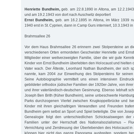
Henriette Bundheim,
geb. am 22.8.1890 in Altona, am 12.2.1943
und am 19.2.1943 von dort nach Auschwitz deportiert
Ernst Bundheim,
geb. am 16.2.1895 in Altona, im März 1939 nac
1940 erst in St. Cyprien, dann in Camp Gurs interniert, 10.3.1943 
Brahmsallee 26
Vor dem Haus Brahmsallee 26 erinnern zwei Stolpersteine an di
verschiedenen Orten ermordeten Geschwister Henriette und Erns
Mitglieder einer weitverzweigten Familie, über die wir gute Kenn
Kinder von Ernst Bundheim überlebten den Holocaust und hielten d
Vater wach. Der Älteste, Leonhard Nathan Bundheim, der sich s
nannte, kam 2004 zur Einweihung des Stolpersteins für seine
Seine Autobiographie vermittelt uns einen intensiven Eindru
gebildeter orthodox jüdischer Familien der 1920er-Jahre, von ihrer 
und ihrer vaterländisch-deutschen Gesinnung. Ebenso lebhaft schi
Joseph Ben Brith (früher Bundheim), seine unbeschwerte Hamburg
Parks durchzogenen Viertel zwischen Krugkoppelbrücke und Ise
Kinder mit ihren gleichaltrigen Verwandten und Freunden trafe
Bundheim gern selbst an Sport und Spiel beteiligte. Die von Josep
Genealogie folgt den unterschiedlichen Schicksalswegen der 
Familien unter der Herrschaft des Nationalsozialismus – Fluch
Vernichtung und Zerstreuung der Überlebenden des Holocaust in al
können hier nicht das ganze Panorama ausbreiten, sondern be