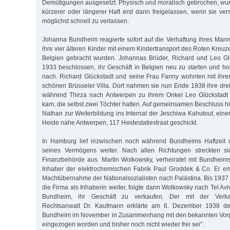
Demütigungen ausgesetzt. Physisch und moralisch gebrochen, wur
kürzerer oder längerer Haft erst dann freigelassen, wenn sie ve
möglichst schnell zu verlassen.
Johanna Bundheim reagierte sofort auf die Verhaftung ihres Mann
ihre vier älteren Kinder mit einem Kindertransport des Roten Kre
Belgien gebracht wurden. Johannas Brüder, Richard und Leo Glü
1933 beschlossen, ihr Geschäft in Belgien neu zu starten und hol
nach. Richard Glückstadt und seine Frau Fanny wohnten mit ihre
schönen Brüsseler Villa. Dort nahmen sie nun Ende 1938 ihre dre
während Thirza nach Antwerpen zu ihrem Onkel Leo Glückstadt
kam, die selbst zwei Töchter hatten. Auf gemeinsamen Beschluss h
Nathan zur Weiterbildung ins Internat der Jeschiwa Kahutout, ein
Heide nahe Antwerpen, 117 Heidestatiestraat geschickt.
In Hamburg lief inzwischen noch während Bundheims Haftzeit 
seines Vermögens weiter. Nach allen Richtungen streckten s
Finanzbehörde aus. Martin Wolkowsky, verheiratet mit Bundheim
Inhaber der elektrochemischen Fabrik Paul Groddek & Co. Er em
Machtübernahme der Nationalsozialisten nach Palästina. Bis 1937 
die Firma als Inhaberin weiter, folgte dann Wolkowsky nach Tel Avi
Bundheim, ihr Geschäft zu verkaufen. Der mit der Verkau
Rechtsanwalt Dr. Kaufmann erklärte am 6. Dezember 1938 dem
Bundheim im November in Zusammenhang mit den bekannten Vorg
eingezogen worden und bisher noch nicht wieder frei sei".