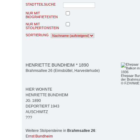
STADTTEILSUCHE
NUR MIT
BIOGRAFIETEXTEN
NUR MIT
STOLPERTONSTEIN
SORTIERUNG
HENRIETTE BUNDHEIM * 1890
Brahmsallee 26 (Eimsbüttel, Harvestehude)
Ehepaar Bun
der Brahmsa
© FZH/WdE
HIER WOHNTE
HENRIETTE BUNDHEIM
JG. 1890
DEPORTIERT 1943
AUSCHWITZ
???
Weitere Stolpersteine in
Brahmsallee 26
:
Ernst Bundheim