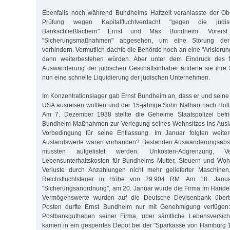
Ebenfalls noch während Bundheims Haftzeit veranlasste der Obe
Prüfung wegen Kapitalfluchtverdacht "gegen die jüd
Bankschließfächern" Ernst und Max Bundheim. Vorer
"Sicherungsmaßnahmen" abgesehen, um eine Störung der 
verhindern. Vermutlich dachte die Behörde noch an eine "Arisierung
dann weiterbestehen würden. Aber unter dem Eindruck des f
Auswanderung der jüdischen Geschäftsinhaber änderte sie ihre 
nun eine schnelle Liquidierung der jüdischen Unternehmen.
Im Konzentrationslager gab Ernst Bundheim an, dass er und seine 
USA ausreisen wollten und der 15-jährige Sohn Nathan nach Hol
Am 7. Dezember 1938 stellte die Geheime Staatspolizei befrie
Bundheim Maßnahmen zur Verlegung seines Wohnsitzes ins Auslan
Vorbedingung für seine Entlassung. Im Januar folgten weite
Auslandswerte waren vorhanden? Bestanden Auswanderungsabsi
mussten aufgelistet werden: Unkosten-Abgrenzung, V
Lebensunterhaltskosten für Bundheims Mutter, Steuern und Wohl
Verluste durch Anzahlungen nicht mehr gelieferter Maschine
Reichsfluchtsteuer in Höhe von 29.904 RM. Am 18. Janu
"Sicherungsanordnung", am 20. Januar wurde die Firma im Handels
Vermögenswerte wurden auf die Deutsche Devisenbank übert
Posten durfte Ernst Bundheim nur mit Genehmigung verfügen
Postbankguthaben seiner Firma, über sämtliche Lebensversich
kamen in ein gesperrtes Depot bei der "Sparkasse von Hamburg 