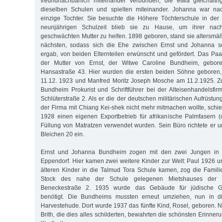
freundnachbarlich miteinander verbunden, die etwa gleichaltr
dieselben Schulen und spielten miteinander. Johanna war na
einzige Tochter. Sie besuchte die Höhere Töchterschule in der
neunjährigen Schulzeit blieb sie zu Hause, um ihrer nach
geschwächten Mutter zu helfen. 1898 geboren, stand sie altersm
nächsten, sodass sich die Ehe zwischen Ernst und Johanna 
ergab, von beiden Elternteilen erwünscht und gefördert. Das Pa
der Mutter von Ernst, der Witwe Caroline Bundheim, gebor
Hansastraße 43. Hier wurden die ersten beiden Söhne geboren
11.12. 1923 und Manfred Moritz Joseph Mosche am 11.2.1925. Zu
Bundheim Prokurist und Schriftführer bei der Alteisenhandelsfi
Schlüterstraße 2. Als er die der deutschen militärischen Aufrüst
der Firma mit Chiang Kei-shek nicht mehr mitmachen wollte, schi
1928 einen eigenen Exportbetrieb für afrikanische Palmfasern (cr
Füllung von Matratzen verwendet wurden. Sein Büro richtete er 
Bleichen 20 ein.
Ernst und Johanna Bundheim zogen mit den zwei Jungen in 
Eppendorf. Hier kamen zwei weitere Kinder zur Welt: Paul 1926 un
älteren Kinder in die Talmud Tora Schule kamen, zog die Famil
Stock des nahe der Schule gelegenen Mietshauses der 
Beneckestraße 2. 1935 wurde das Gebäude für jüdische Ge
benötigt. Die Bundheims mussten erneut umziehen, nun in d
Harvestehude. Dort wurde 1937 das fünfte Kind, Rosel, geboren.
Brith, die dies alles schilderten, bewahrten die schönsten Erinne