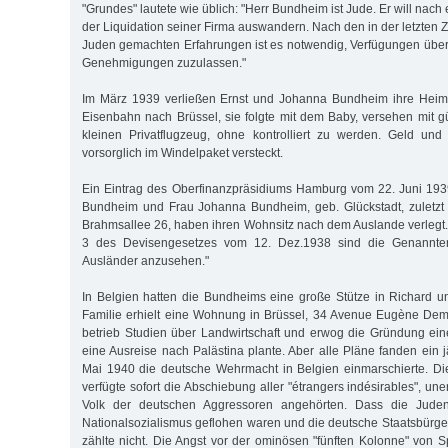
"Grundes" lautete wie üblich: "Herr Bundheim ist Jude. Er will na
der Liquidation seiner Firma auswandern. Nach den in der letzten
Juden gemachten Erfahrungen ist es notwendig, Verfügungen übe
Genehmigungen zuzulassen."
Im März 1939 verließen Ernst und Johanna Bundheim ihre Heimat
Eisenbahn nach Brüssel, sie folgte mit dem Baby, versehen mit g
kleinen Privatflugzeug, ohne kontrolliert zu werden. Geld und
vorsorglich im Windelpaket versteckt.
Ein Eintrag des Oberfinanzpräsidiums Hamburg vom 22. Juni 1939 h
Bundheim und Frau Johanna Bundheim, geb. Glückstadt, zuletzt
Brahmsallee 26, haben ihren Wohnsitz nach dem Auslande verlegt
3 des Devisengesetzes vom 12. Dez.1938 sind die Genannten 
Ausländer anzusehen."
In Belgien hatten die Bundheims eine große Stütze in Richard u
Familie erhielt eine Wohnung in Brüssel, 34 Avenue Eugène Dem
betrieb Studien über Landwirtschaft und erwog die Gründung ein
eine Ausreise nach Palästina plante. Aber alle Pläne fanden ein 
Mai 1940 die deutsche Wehrmacht in Belgien einmarschierte. Di
verfügte sofort die Abschiebung aller "étrangers indésirables", un
Volk der deutschen Aggressoren angehörten. Dass die Jude
Nationalsozialismus geflohen waren und die deutsche Staatsbürger
zählte nicht. Die Angst vor der ominösen "fünften Kolonne" von 