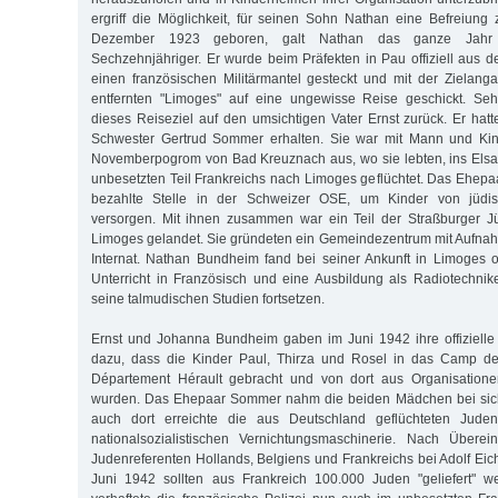
ergriff die Möglichkeit, für seinen Sohn Nathan eine Befreiung
Dezember 1923 geboren, galt Nathan das ganze Jahr 
Sechzehnjähriger. Er wurde beim Präfekten in Pau offiziell aus d
einen französischen Militärmantel gesteckt und mit der Zielan
entfernten "Limoges" auf eine ungewisse Reise geschickt. Seh
dieses Reiseziel auf den umsichtigen Vater Ernst zurück. Er hatt
Schwester Gertrud Sommer erhalten. Sie war mit Mann und Kin
Novemberpogrom von Bad Kreuznach aus, wo sie lebten, ins Elsa
unbesetzten Teil Frankreichs nach Limoges geflüchtet. Das Ehepa
bezahlte Stelle in der Schweizer OSE, um Kinder von jüdis
versorgen. Mit ihnen zusammen war ein Teil der Straßburger 
Limoges gelandet. Sie gründeten ein Gemeindezentrum mit Aufna
Internat. Nathan Bundheim fand bei seiner Ankunft in Limoges 
Unterricht in Französisch und eine Ausbildung als Radiotechni
seine talmudischen Studien fortsetzen.
Ernst und Johanna Bundheim gaben im Juni 1942 ihre offizielle
dazu, dass die Kinder Paul, Thirza und Rosel in das Camp de
Département Hérault gebracht und von dort aus Organisatione
wurden. Das Ehepaar Sommer nahm die beiden Mädchen bei sich
auch dort erreichte die aus Deutschland geflüchteten Jud
nationalsozialistischen Vernichtungsmaschinerie. Nach Überein
Judenreferenten Hollands, Belgiens und Frankreichs bei Adolf Eic
Juni 1942 sollten aus Frankreich 100.000 Juden "geliefert" 