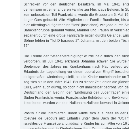
Schrecken vor den deutschen Besatzern. Im Mai 1941 ents
gemeinsam mit einer anderen Familie zur Flucht aus Belgien. In St
zum unbesetzten Teil Frankreichs, wurde die Gruppe am 6. Mai 194
Lager Gurs gebracht. Alle Mitglieder der Familie Bundheim, bis 
hier, allerdings auf getrennten "Ilots" (Inselchen), wie jede durch 
Barackengruppe genannt wurde, Männer und Frauen in verschie
separiert durch eine große Fahrstraße mitten durchs Gelände. Er
Söhne lebten in "Ilot D baraque 2", Johanna mit den beiden Töcht
17".
Die Freude der "Wiedervereinigung" wurde bald durch den Aus
verdorben. Im Juli 1941 erkrankte Johanna schwer. Sie wurde
September des Jahres ins Krankenhaus nach Pau verlegt, wo
Erlaubnis der Lagerleitung vor einem operativen Eingriff besuche
einigermaßen wiederhergestellt, als die Kinder nacheinander an 
zog sich bis in den März 1942. Bis zu dieser Zeit lebten die jüdi
Gurs, wenn auch dürftig, so doch nicht unmittelbar bedroht. Von de
Deutschland den Beginn der "Endlösung der Judenfrage" einle
Süden Frankreichs wenig. Französische Behörden und Bevölkerun
Internierten, wurden von den Nationalsozialisten bewusst in Unkenn
Positiv für die internierten Juden wirkte sich aus, dass es der 
(Oeuvre de Secours aux Enfants) unter dem Dach der "UGIF"
israélites de France) gelang, jüdische Kinder bis zum Alter von 1
herauszuholen und in Kinderheimen ihrer Organisation unterzub