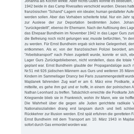
Johanna als Köchin wirkte. Aber nichts Gutes konnte es bedeuten,
1942 beide in das Camp Rivesaltes verschickt wurden. Dieses hat
französischen "Schand"-Lagern ein idealer, human gestalteter Aufent
werden sollen. Aber das Vorhaben scheiterte total. Nur ein Jahr s
zur Auslese der zur Deportation bestimmten Juden. Joh
"zurückgestellt", ebenso ihr Ehemann. Nach der Auflösung des Lag
das Ehepaar Bundheim im November 1942 in das Lager Gurs zurü
die Befreiung noch nicht gelungen war, musste befürchten, "in den
zu werden. Für Ernst Bundheim ergab sich keine Gelegenheit, dem
entkommen. Als er, von der französischen Polizei beordert, 
"Arbeitstransport" nach Polen zugeteilt wurde, konnte er sich, e
Lager Gurs Zurückgebliebenen, nicht vorstellen, dass die totale
geplant war. Ernst Bundheim glaubte der Propagandalüge auch n
Nr.51 mit 926 jüdischen Männern aus Gurs und weiteren 35 Männ
Kindern im Sammellager Drancy bei Paris zusammengestellt wurd
Majdanek fahrenden Zug warf er am 6. März eine Postkarte, a
mitteilte, es gehe ihm gut und er hoffe, in einem der polnischen 
Nathan Leonhard zu treffen. Tatsächlich erreichte die Postkarte Jo
Kriegsende blieb sie in Frankreich, wohin ihr Mann, wie sie hoff
Die Wahrheit über die gegen alle Juden gerichtete radikale V
Nationalsozialisten drang erst langsam durch und ließ schli
Rückkehrer zur Illusion werden. Erst spät erfuhren die geretteten F
Ernst Bundheim mit dem Transport am 10. März 1943 in Maj
sofort durch Gas ermordet worden war.