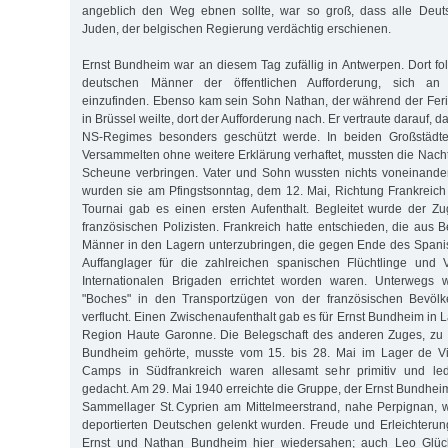
angeblich den Weg ebnen sollte, war so groß, dass alle Deut
Juden, der belgischen Regierung verdächtig erschienen.
Ernst Bundheim war an diesem Tag zufällig in Antwerpen. Dort fol
deutschen Männer der öffentlichen Aufforderung, sich a
einzufinden. Ebenso kam sein Sohn Nathan, der während der Feri
in Brüssel weilte, dort der Aufforderung nach. Er vertraute darauf, da
NS-Regimes besonders geschützt werde. In beiden Großstädt
Versammelten ohne weitere Erklärung verhaftet, mussten die Nacht
Scheune verbringen. Vater und Sohn wussten nichts voneinander
wurden sie am Pfingstsonntag, dem 12. Mai, Richtung Frankreich a
Tournai gab es einen ersten Aufenthalt. Begleitet wurde der Z
französischen Polizisten. Frankreich hatte entschieden, die aus
Männer in den Lagern unterzubringen, die gegen Ende des Spani
Auffanglager für die zahlreichen spanischen Flüchtlinge und
Internationalen Brigaden errichtet worden waren. Unterwegs 
"Boches" in den Transportzügen von der französischen Bevölk
verflucht. Einen Zwischenaufenthalt gab es für Ernst Bundheim in
Region Haute Garonne. Die Belegschaft des anderen Zuges, zu
Bundheim gehörte, musste vom 15. bis 28. Mai im Lager de Vi
Camps in Südfrankreich waren allesamt sehr primitiv und ledi
gedacht. Am 29. Mai 1940 erreichte die Gruppe, der Ernst Bundhei
Sammellager St. Cyprien am Mittelmeerstrand, nahe Perpignan, 
deportierten Deutschen gelenkt wurden. Freude und Erleichterun
Ernst und Nathan Bundheim hier wiedersahen; auch Leo Glück