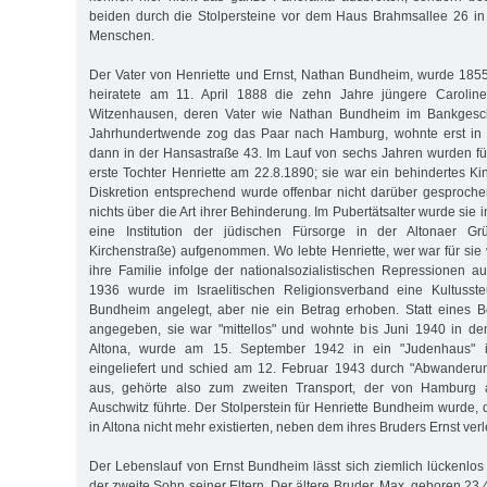
beiden durch die Stolpersteine vor dem Haus Brahmsallee 26 in
Menschen.
Der Vater von Henriette und Ernst, Nathan Bundheim, wurde 1855
heiratete am 11. April 1888 die zehn Jahre jüngere Carolin
Witzenhausen, deren Vater wie Nathan Bundheim im Bankgeschä
Jahrhundertwende zog das Paar nach Hamburg, wohnte erst in d
dann in der Hansastraße 43. Im Lauf von sechs Jahren wurden fü
erste Tochter Henriette am 22.8.1890; sie war ein behindertes Ki
Diskretion entsprechend wurde offenbar nicht darüber gesproche
nichts über die Art ihrer Behinderung. Im Pubertätsalter wurde sie 
eine Institution der jüdischen Fürsorge in der Altonaer G
Kirchenstraße) aufgenommen. Wo lebte Henriette, wer war für sie v
ihre Familie infolge der nationalsozialistischen Repressionen a
1936 wurde im Israelitischen Religionsverband eine Kultussteu
Bundheim angelegt, aber nie ein Betrag erhoben. Statt eines B
angegeben, sie war "mittellos" und wohnte bis Juni 1940 in d
Altona, wurde am 15. September 1942 in ein "Judenhaus" i
eingeliefert und schied am 12. Februar 1943 durch "Abwander
aus, gehörte also zum zweiten Transport, der von Hamburg 
Auschwitz führte. Der Stolperstein für Henriette Bundheim wurde
in Altona nicht mehr existierten, neben dem ihres Bruders Ernst verl
Der Lebenslauf von Ernst Bundheim lässt sich ziemlich lückenlos 
der zweite Sohn seiner Eltern. Der ältere Bruder, Max, geboren 23.4