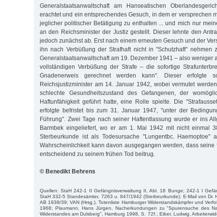
Generalstaatsanwaltschaft am Hanseatischen Oberlandesgerich
erachtet und ein entsprechendes Gesuch, in dem er versprechen mu
jeglicher politischer Betätigung zu enthalten ... und mich nur mei
an den Reichsminister der Justiz gestellt. Dieser lehnte den Ant
jedoch zunächst ab. Erst nach einem erneuten Gesuch und der Ver
ihn nach Verbüßung der Strafhaft nicht in "Schutzhaft" nehmen z
Generalstaatsanwaltschaft am 19. Dezember 1941 – also weniger a
vollständigen Verbüßung der Strafe – die sofortige Strafunterb
Gnadenerweis gerechnet werden kann". Dieser erfolgte sc
Reichsjustizminister am 14. Januar 1942, wobei vermutet werde
schlechte Gesundheitszustand des Gefangenen, der womöglic
Haftunfähigkeit geführt hatte, eine Rolle spielte. Die "Strafaus
erfolgte befristet bis zum 31. Januar 1947, "unter der Bedingung 
Führung". Zwei Tage nach seiner Haftentlassung wurde er ins A
Barmbek eingeliefert, wo er am 1. Mai 1942 mit nicht einmal 3
Sterbeurkunde ist als Todesursache "Lungentbc. Haemoptoe" a
Wahrscheinlichkeit kann davon ausgegangen werden, dass seine fas
entscheidend zu seinem frühen Tod beitrug.
© Benedikt Behrens
Quellen: StaH 242-1 II Gefängnisverwaltung II, Abl. 18 Bunge; 242-1 I Gefän
StaH 332-5 Standesämter, 7263 u. 847/1942 (Sterbeurkunde); E-Mail von Dr. H
AB 1938/39; VAN (Hrsg.), Totenliste Hamburger Widerstandskämpfer und Verf
1968; Plaumann, Hans Jürgen, Nacherkundungen zu "Spurensuche des Nat
Widerstandes am Dulsberg", Hamburg 1998, S. 72f.; Eiber, Ludwig, Arbeiterw