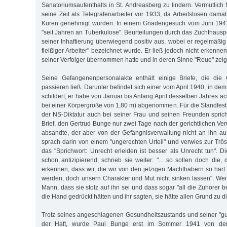
Sanatoriumsaufenthalts in St. Andreasberg zu lindern. Vermutlich fi
seine Zeit als Telegrafenarbeiter vor 1933, da Arbeitslosen dama
Kuren genehmigt wurden. In einem Gnadengesuch vom Juni 1941 
"seit Jahren an Tuberkulose". Beurteilungen durch das Zuchthausp
seiner Inhaftierung überwiegend positiv aus, wobei er regelmäßig
fleißiger Arbeiter" bezeichnet wurde. Er ließ jedoch nicht erkennen
seiner Verfolger übernommen hatte und in deren Sinne "Reue" zeig
Seine Gefangenenpersonalakte enthält einige Briefe, die die 
passieren ließ. Darunter befindet sich einer vom April 1940, in dem
schildert, er habe von Januar bis Anfang April desselben Jahres ac
bei einer Körpergröße von 1,80 m) abgenommen. Für die Standfesti
der NS-Diktatur auch bei seiner Frau und seinen Freunden spric
Brief, den Gertrud Bunge nur zwei Tage nach der gerichtlichen Ve
absandte, der aber von der Gefängnisverwaltung nicht an ihn a
sprach darin von einem "ungerechten Urteil" und verwies zur Trö
das "Sprichwort: Unrecht erleiden ist besser als Unrecht tun". D
schon antizipierend, schrieb sie weiter: "... so sollen doch die, 
erkennen, dass wir, die wir von den jetzigen Machthabern so hart
werden, doch unsern Charak­ter und Mut nicht sinken lassen". Weit
Mann, dass sie stolz auf ihn sei und dass sogar "all die Zuhörer b
die Hand gedrückt hätten und ihr sagten, sie hätte allen Grund zu d
Trotz seines angeschlagenen Ge­sundheitszustands und seiner "
der Haft, wurde Paul Bunge erst im Sommer 1941 von der 