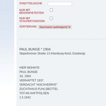
STADTTEILSUCHE
NUR MIT
BIOGRAFIETEXTEN
NUR MIT
STOLPERTONSTEIN
SORTIERUNG
PAUL BUNGE * 1904
Stapelholmer Straße 13 (Hamburg-Nord, Dulsberg)
HIER WOHNTE
PAUL BUNGE
JG. 1904
VERHAFTET 1937
VERDACHT ’HOCHVERRAT’
ZUCHTHAUS FUHLSBÜTTEL
TOT AN HAFTFOLGEN
1.5.1942