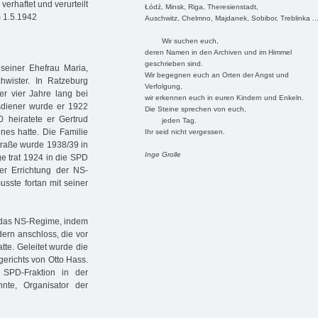
erhaftet und verurteilt
Łódź, Minsk, Riga, Theresienstadt,
m 1.5.1942
Auschwitz, Chelmno, Majdanek, Sobibor, Treblinka ..
Wir suchen euch,
deren Namen in den Archiven und im Himmel
geschrieben sind.
einer Ehefrau Maria,
Wir begegnen euch an Orten der Angst und
hwister. In Ratzeburg
Verfolgung,
er vier Jahre lang bei
wir erkennen euch in euren Kindern und Enkeln.
usdiener wurde er 1922
Die Steine sprechen von euch,
0 heiratete er Gertrud
jeden Tag.
nes hatte. Die Familie
Ihr seid nicht vergessen.
Straße wurde 1938/39 in
Inge Grolle
e trat 1924 in die SPD
r Errichtung der NS-
usste fortan mit seiner
n das NS-Regime, indem
ern anschloss, die vor
tte. Geleitet wurde die
erichts von Otto Hass.
SPD-Fraktion in der
nte, Organisator der