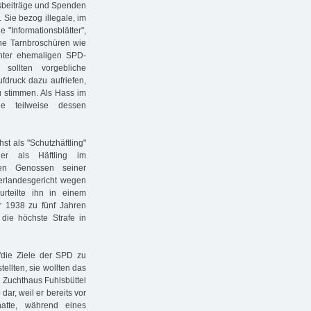
dsbeiträge und Spenden
 Sie bezog illegale, im
e "Informationsblätter",
sche Tarnbroschüren wie
 unter ehemaligen SPD-
sollten vorgebliche
fdruck dazu aufriefen,
u stimmen. Als Hass im
 teilweise dessen
t als "Schutzhäftling"
er als Häftling im
en Genossen seiner
rlandesgericht wegen
rteilte ihn in einem
 1938 zu fünf Jahren
ie höchste Strafe in
 "die Ziele der SPD zu
ellten, sie wollten das
 Zuchthaus Fuhlsbüttel
dar, weil er bereits vor
hatte, während eines