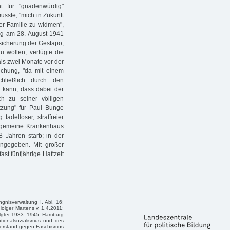
t für "gnadenwürdig"
sste, "mich in Zukunft
ner Familie zu widmen",
rag am 28. August 1941
sicherung der Gestapo,
u wollen, verfügte die
ls zwei Monate vor der
rechung, "da mit einem
hließlich durch den
n kann, dass dabei der
h zu seiner völligen
setzung" für Paul Bunge
tadelloser, straffreier
llgemeine Krankenhaus
8 Jahren starb; in der
ngegeben. Mit großer
t fünfjährige Haftzeit
gnisverwaltung I, Abl. 16;
olger Martens v. 1.4.2011;
olgter 1933–1945, Hamburg
ionalsozialismus und des
iderstand gegen Faschismus