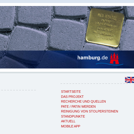
STARTSEITE
DAS PROJEKT
RECHERCHE UND QUELLEN
PATE / PATIN WERDEN
REINIGUNG VON STOLPERSTEINEN
STANDPUNKTE
AKTUELL
MOBILE APP