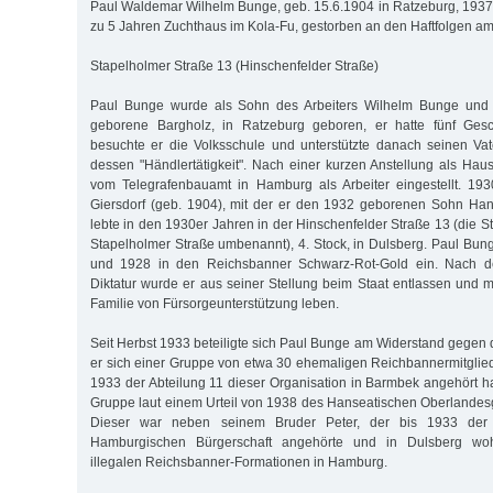
Paul Waldemar Wilhelm Bunge, geb. 15.6.1904 in Ratzeburg, 1937 v
zu 5 Jahren Zuchthaus im Kola-Fu, gestorben an den Haftfolgen a
Stapelholmer Straße 13 (Hinschenfelder Straße)
Paul Bunge wurde als Sohn des Arbeiters Wilhelm Bunge und s
geborene Bargholz, in Ratzeburg geboren, er hatte fünf Gesc
besuchte er die Volksschule und unterstützte danach seinen Vat
dessen "Händlertätigkeit". Nach einer kurzen Anstellung als Ha
vom Telegrafenbauamt in Hamburg als Arbeiter eingestellt. 193
Giersdorf (geb. 1904), mit der er den 1932 geborenen Sohn Han
lebte in den 1930er Jahren in der Hinschenfelder Straße 13 (die 
Stapelholmer Straße umbenannt), 4. Stock, in Dulsberg. Paul Bung
und 1928 in den Reichsbanner Schwarz-Rot-Gold ein. Nach de
Diktatur wurde er aus seiner Stellung beim Staat entlassen und m
Familie von Fürsorgeunterstützung leben.
Seit Herbst 1933 beteiligte sich Paul Bunge am Widerstand gege
er sich einer Gruppe von etwa 30 ehemaligen Reichbannermitglied
1933 der Abteilung 11 dieser Organisation in Barmbek angehört ha
Gruppe laut einem Urteil von 1938 des Hanseatischen Oberlandesg
Dieser war neben seinem Bruder Peter, der bis 1933 der 
Hamburgischen Bürgerschaft angehörte und in Dulsberg woh
illegalen Reichsbanner-Formationen in Hamburg.