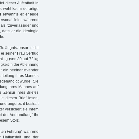
el dieser Aufenthalt in
ls wohl kaum derartige
erwähnte er, er leide
ersonal fielen während
 als "zuverlässiger und
, dass er die Ideologie
te.
Gefängniszensur nicht
 er seiner Frau Gertrud
ht kg (von 80 auf 72 kg
gkeit in der Ablehnung
ht ein beeindruckender
rurteilung ihres Mannes
usgehändigt wurde. Sie
stung ihres Mannes auf
ie Zensur ihres Briefes
die diesen Brief lesen,
 und ungerecht bestraft
er versichert sie ihrem
ei der Verhandlung" ihr
iesem Stolz.
guten Führung" während
Haftanstalt und der