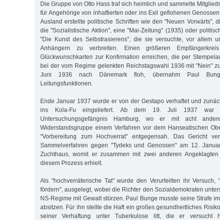
Die Gruppe von Otto Hass traf sich heimlich und sammelte Mitglie
für Angehörige von inhaftierten oder ins Exil geflohenen Genossen.
Ausland erstellte politische Schriften wie den "Neuen Vorwärts", di
die "Sozialistische Aktion", eine "Mai-Zeitung" (1935) oder politi
"Die Kunst des Selbstrasierens", die sie versuchte, vor allem
Anhängern zu verbreiten. Einen größeren Empfängerkreis 
Glückwunschkarten zur Konfirmation erreichen, die per Stempelau
bei der vom Regime gelenkten Reichstagswahl 1936 mit "Nein" z
Juni 1936 nach Dänemark floh, übernahm Paul Bunge
Leitungsfunktionen.
Ende Januar 1937 wurde er von der Gestapo verhaftet und zunächs
ins Kola-Fu eingeliefert. Ab dem 19. Juli 1937 war 
Untersuchungsgefängnis Hamburg, wo er mit acht ander
Widerstandsgruppe einem Verfahren vor dem Hanseatischen Obe
"Vorbereitung zum Hochverrat" entgegensah. Das Gericht veru
Sammelverfahren gegen "Tydeks und Genossen" am 12. Januar
Zuchthaus, womit er zusammen mit zwei anderen Angeklagten d
diesem Prozess erhielt.
Als "hochverräterische Tat" wurde den Verurteilten ihr Versuch,
fördern", ausgelegt, wobei die Richter den Sozialdemokraten unterst
NS-Regime mit Gewalt stürzen. Paul Bunge musste seine Strafe im
absitzen. Für ihn stellte die Haft ein großes gesundheitliches Risiko 
seiner Verhaftung unter Tuberkulose litt, die er versucht 