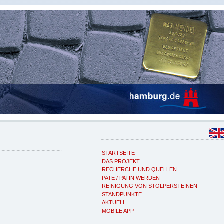
STARTSEITE
DAS PROJEKT
RECHERCHE UND QUELLEN
PATE / PATIN WERDEN
REINIGUNG VON STOLPERSTEINEN
STANDPUNKTE
AKTUELL
MOBILE APP