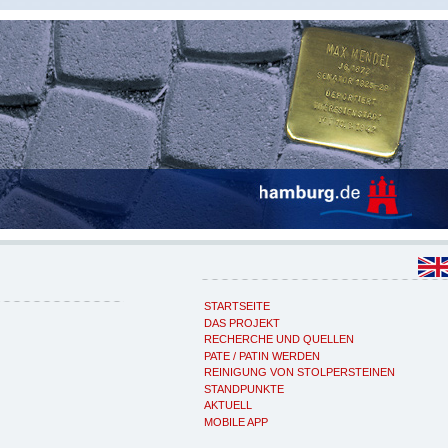
STARTSEITE
DAS PROJEKT
RECHERCHE UND QUELLEN
PATE / PATIN WERDEN
REINIGUNG VON STOLPERSTEINEN
STANDPUNKTE
AKTUELL
MOBILE APP