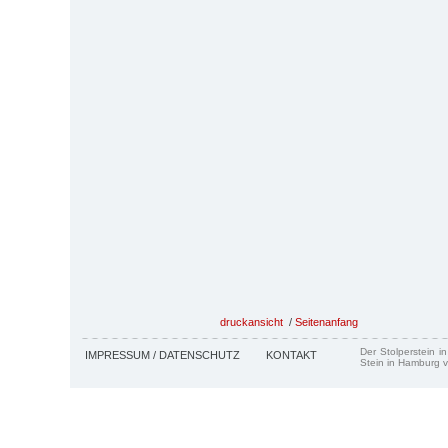
druckansicht
/
Seitenanfang
Der Stolperstein i
IMPRESSUM / DATENSCHUTZ
KONTAKT
Stein in Hamburg v