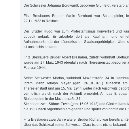
Die Schwester Johanna Borgwardt, geborene Grünfeldt, verstarb a
Elsa Breslauers Bruder Martin Bernhard war Schauspieler, l
22.11.1922 in Rostock.
Der Bruder Hugo war zum Protestantismus konvertiert und wu
Lübeck getauft. Er arbeitete dort als Kaufmann und erhie
Aufnahmeurkunde der Lübeckischen Staatsangehörigkeit. Über se
ist uns nichts bekannt.
Fritz Breslauers Bruder Albert Breslauer, zuletzt wohnhaft Dortmu
wurde am 17. März 1943 ebenfalls nach Theresienstadt deportiert 
Februar 1944.
Seine Schwester Martha, wohnhaft Mozartstraße 34 in Hambur
ihrem Mann Adolph Meyer (geb. 26.10.1871) zunächst am
Theresienstadt und am 15. Mai 1944 weiter nach Auschwitz deporti
vermutlich gleich nach der Ankunft ermordet. An das Ehepaar
Stolpersteine in der Mozartstraße 34.
Sie hatten zwei Söhne: Erwin (geb. 16.05.1912) und Günter Hans M
die 1937 nach Argentinien emigrierten und später von dort in die 
Fritz Breslauers zwei Jahre älterer Bruder Richard war bereits am 
Über das Schicksal seiner Schwester Clara ist uns nichts bekannt.