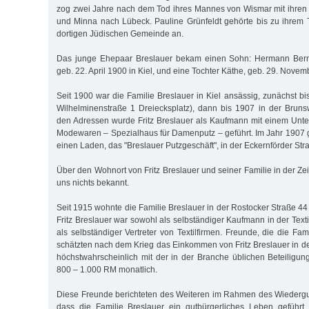
zog zwei Jahre nach dem Tod ihres Mannes von Wismar mit ihren
und Minna nach Lübeck. Pauline Grünfeldt gehörte bis zu ihrem
dortigen Jüdischen Gemeinde an.
Das junge Ehepaar Breslauer bekam einen Sohn: Hermann Bernh
geb. 22. April 1900 in Kiel, und eine Tochter Käthe, geb. 29. Novemb
Seit 1900 war die Familie Breslauer in Kiel ansässig, zunächst b
Wilhelminenstraße 1 Dreiecksplatz), dann bis 1907 in der Bruns
den Adressen wurde Fritz Breslauer als Kaufmann mit einem Unt
Modewaren – Spezialhaus für Damenputz – geführt. Im Jahr 1907
einen Laden, das "Breslauer Putzgeschäft", in der Eckernförder Str
Über den Wohnort von Fritz Breslauer und seiner Familie in der Zei
uns nichts bekannt.
Seit 1915 wohnte die Familie Breslauer in der Rostocker Straße 4
Fritz Breslauer war sowohl als selbständiger Kaufmann in der Texti
als selbständiger Vertreter von Textilfirmen. Freunde, die die Fam
schätzten nach dem Krieg das Einkommen von Fritz Breslauer in 
höchstwahrscheinlich mit der in der Branche üblichen Beteiligu
800 – 1.000 RM monatlich.
Diese Freunde berichteten des Weiteren im Rahmen des Wiederg
dass die Familie Breslauer ein gutbürgerliches Leben geführt,