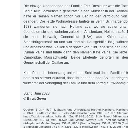
Die einzige Überlebende der Familie Fritz Breslauer war die Toch
Berlin Kurt Loewenstein geheiratet, einen Künstler in der Reklam
hatte er seinen Namen schon vor Beginn der Verfolgung von
geändert. Die letzte Wohnadresse lautete in Berlin Schmargendo
1933 wanderten sie nach Holland aus, wo sie später unter
überlebten sie und wohnten zuletzt in Amsterdam, Helmerstraße 
sie nach Norwalk, Connecticut (USA) aus. Käthe nahm
Staatsbürgerschaft an und war dort als Hausgehilfin tätig, währe
und arbeitslos war. Sie ließ sich später von Kurt Laps scheiden un
Lyman Paine und führte dann den Namen Kate Paine. Sie lebte 
Cambridge, Massachusetts. Beide Eheleute gehörten in den
Gemeinschaft der Quäker an.
Kate Paine litt lebenslang unter dem Schicksal ihrer Familie.
bereits so schwer erkrankt, dass ihr behandelnder Arzt ihr dringen
weiter mit der Verfolgung der Familie und dem Antrag auf Wiederg
Stand: Juni 2023
© Birgit Geyer
Quellen: 1; 3; 4; 5; 7; 8, Staats- und Universitätsbibliothek Hamburg, Hambu
– 1941; Stadtarchiv Kiel – Kieler Adressbücher von 1900 – 1907; Stadtarch
https://katalog-stadtarchiv.kiel.de/ (Zugriff 14-11-2022; StaH Entschädigungs
Breslauer); 213-13_7999 (Erwin und Martha Meyer); StaH Amt für Wiede
(Adolph und Martha Meyer); 351-11_8851 (Martha Meyer); 351-11_37829 (Erwi
1 Kultussteuerkartei: 741-4_K 4291; 332-8 Meldewesen: 741-4_K 2320; The