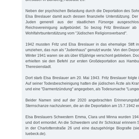
Neben der psychischen Belastung durch die Deportation des Sohnes
Elsa Breslauer damit auch dessen finanzielle Unterstützung. De
Juden generell aus der staatlichen Fürsorge ausgeschl
Reichsvereinigung aufgebürdet. So bezog Fritz Breslauer ab 
Wohlfahrtsunterstützung vom "Jüdischen Religionsverband".
1942 mussten Fritz und Elsa Breslauer in das ehemalige Stift 
umziehen, das nun als "Judenhaus" genutzt wurde. Von den Depor
Winter 1941 waren sie als über 65jährige verschont geblieben. Doc
erhielten sie den Befehl zur ersten Großdeportation aus Hambur
Theresienstadt.
Dort starb Elsa Breslauer am 20. Mai 1943. Fritz Breslauer folgte
Auf seiner Todesbescheinigung hatten die jüdischen Ärzte als Kr
und eine "Darmentzündung" angegeben, als Todesursache "Lunge
Beider Namen sind auf der 2020 angebrachten Erinnerungsta
Sternschanze nachzulesen, die an die Deportation am 15.7.1942 er
Elsa Breslauers Schwestern Emma, Clara und Minna wurden 1941
und dort ermordet. An die Schwestern und ihr Schicksal erinnern 
in der Charlottenstraße 26 und eine dazugehörige Biografie (si
luebeck.de).