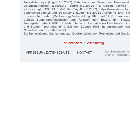
Todesfallanzeige (Zugriff 8.8.2022); Datenbank der Namen von Holocaust
Datensatz-Nummer 114801142 (Zugriff 8.8.2022); ITS Arolsen Archives - htt
archives.org/, DOC ID 86044504 (Zugriff 8.8.2022); https://www.sternscha
deportierten-vom-15-und 19-juli-1942 (Zugriff 8.1.2023); Auskünfte Erich 
hosteinischer Juden (Mecklenburg Volkszählung 1890 und 1900; Standesamt
Lübeck Bürgerannahmebücher und Register zum Erwerb der Staatsan
Taufregister Lübeck 1898; Dr. Peter Guttkuhn, Die Lübecker Geschwister Gr
und Sterben "nichtarischer” Christinnen, Lübeck 2001, herausgegeben vo
Nordelbischen Ev.-Luth. Kirche).
Zur Nummerierung häufig genutzter Quellen siehe Link "Recherche und Quelle
druckansicht
/
Seitenanfang
Der Stolperstein i
IMPRESSUM / DATENSCHUTZ
KONTAKT
Stein in Hamburg v