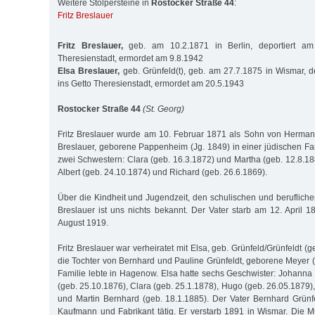
Weitere Stolpersteine in
Rostocker Straße 44
:
Fritz Breslauer
Fritz Breslauer,
geb. am 10.2.1871 in Berlin, deportiert am
Theresienstadt, ermordet am 9.8.1942
Elsa Breslauer,
geb. Grünfeld(t), geb. am 27.7.1875 in Wismar, d
ins Getto Theresienstadt, ermordet am 20.5.1943
Rostocker Straße 44
(St. Georg)
Fritz Breslauer wurde am 10. Februar 1871 als Sohn von Herman
Breslauer, geborene Pappenheim (Jg. 1849) in einer jüdischen Fam
zwei Schwestern: Clara (geb. 16.3.1872) und Martha (geb. 12.8.18
Albert (geb. 24.10.1874) und Richard (geb. 26.6.1869).
Über die Kindheit und Jugendzeit, den schulischen und beruflich
Breslauer ist uns nichts bekannt. Der Vater starb am 12. April 1
August 1919.
Fritz Breslauer war verheiratet mit Elsa, geb. Grünfeld/Grünfeldt (
die Tochter von Bernhard und Pauline Grünfeldt, geborene Meyer (
Familie lebte in Hagenow. Elsa hatte sechs Geschwister: Johanna 
(geb. 25.10.1876), Clara (geb. 25.1.1878), Hugo (geb. 26.05.1879
und Martin Bernhard (geb. 18.1.1885). Der Vater Bernhard Grünf
Kaufmann und Fabrikant tätig. Er verstarb 1891 in Wismar. Die Mu