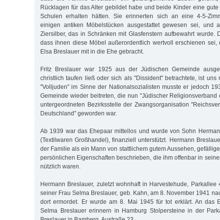
Rücklagen für das Alter gebildet habe und beide Kinder eine gut
Schulen erhalten hätten. Sie erinnerten sich an eine 4-5-Zi
einigen antiken Möbelstücken ausgestattet gewesen sei, und a
Ziersilber, das in Schränken mit Glasfenstern aufbewahrt wurde.
dass ihnen diese Möbel außerordentlich wertvoll erschienen sei, 
Elsa Breslauer mit in die Ehe gebracht.
Fritz Breslauer war 1925 aus der Jüdischen Gemeinde ausge
christlich taufen ließ oder sich als "Dissident" betrachtete, ist uns
"Volljuden" im Sinne der Nationalsozialisten musste er jedoch 1
Gemeinde wieder beitreten, die nun "Jüdischer Religionsverband e
untergeordneten Bezirksstelle der Zwangsorganisation "Reichsve
Deutschland" geworden war.
Ab 1939 war das Ehepaar mittellos und wurde von Sohn Herman
(Textilwaren Großhandel), finanziell unterstützt. Hermann Bresla
der Familie als ein Mann von stattlichem gutem Aussehen, gefäll
persönlichen Eigenschaften beschrieben, die ihm offenbar in sein
nützlich waren.
Hermann Breslauer, zuletzt wohnhaft in Harvestehude, Parkallee 4
seiner Frau Selma Breslauer, geb. Kahn, am 8. November 1941 nac
dort ermordet. Er wurde am 8. Mai 1945 für tot erklärt. An da
Selma Breslauer erinnern in Hamburg Stolpersteine in der Par
Breslauer in Bamberg, Austraße 23.