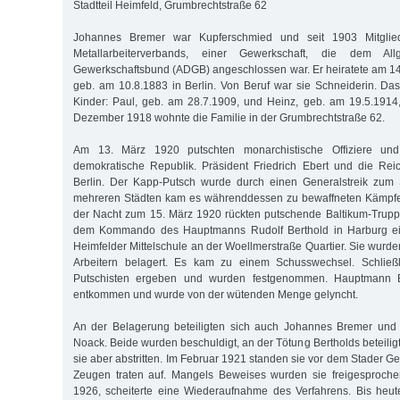
Stadtteil Heimfeld, Grumbrechtstraße 62
Johannes Bremer war Kupferschmied und seit 1903 Mitgl
Metallarbeiterverbands, einer Gewerkschaft, die dem Al
Gewerkschaftsbund (ADGB) angeschlossen war. Er heiratete am 14.
geb. am 10.8.1883 in Berlin. Von Beruf war sie Schneiderin. D
Kinder: Paul, geb. am 28.7.1909, und Heinz, geb. am 19.5.1914
Dezember 1918 wohnte die Familie in der Grumbrechtstraße 62.
Am 13. März 1920 putschten monarchistische Offiziere und
demokratische Republik. Präsident Friedrich Ebert und die Rei
Berlin. Der Kapp-Putsch wurde durch einen Generalstreik zum S
mehreren Städten kam es währenddessen zu bewaffneten Kämpfen
der Nacht zum 15. März 1920 rückten putschende Baltikum-Truppe
dem Kommando des Hauptmanns Rudolf Berthold in Harburg e
Heimfelder Mittelschule an der Woellmerstraße Quartier. Sie wurde
Arbeitern belagert. Es kam zu einem Schusswechsel. Schließl
Putschisten ergeben und wurden festgenommen. Hauptmann B
entkommen und wurde von der wütenden Menge gelyncht.
An der Belagerung beteiligten sich auch Johannes Bremer und s
Noack. Beide wurden beschuldigt, an der Tötung Bertholds beteili
sie aber abstritten. Im Februar 1921 standen sie vor dem Stader 
Zeugen traten auf. Mangels Beweises wurden sie freigesproch
1926, scheiterte eine Wiederaufnahme des Verfahrens. Bis heute 