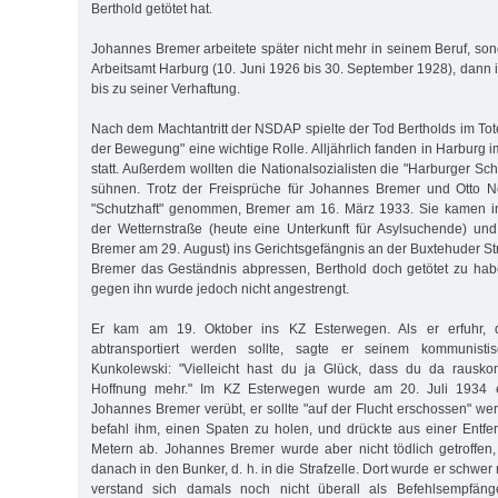
Berthold getötet hat.
Johannes Bremer arbeitete später nicht mehr in seinem Beruf, son
Arbeitsamt Harburg (10. Juni 1926 bis 30. September 1928), dann
bis zu seiner Verhaftung.
Nach dem Machtantritt der NSDAP spielte der Tod Bertholds im Tot
der Bewegung" eine wichtige Rolle. Alljährlich fanden in Harburg 
statt. Außerdem wollten die Nationalsozialisten die "Harburger 
sühnen. Trotz der Freisprüche für Johannes Bremer und Otto 
"Schutzhaft" genommen, Bremer am 16. März 1933. Sie kamen in
der Wetternstraße (heute eine Unterkunft für Asylsuchende) un
Bremer am 29. August) ins Gerichtsgefängnis an der Buxtehuder Str
Bremer das Geständnis abpressen, Berthold doch getötet zu hab
gegen ihn wurde jedoch nicht angestrengt.
Er kam am 19. Oktober ins KZ Esterwegen. Als er erfuhr, 
abtransportiert werden sollte, sagte er seinem kommunistis
Kunkolewski: "Vielleicht hast du ja Glück, dass du da rausk
Hoffnung mehr." Im KZ Esterwegen wurde am 20. Juli 1934 
Johannes Bremer verübt, er sollte "auf der Flucht erschossen" we
befahl ihm, einen Spaten zu holen, und drückte aus einer Entfer
Metern ab. Johannes Bremer wurde aber nicht tödlich getroffen
danach in den Bunker, d. h. in die Strafzelle. Dort wurde er schwer
verstand sich damals noch nicht überall als Befehlsempfän