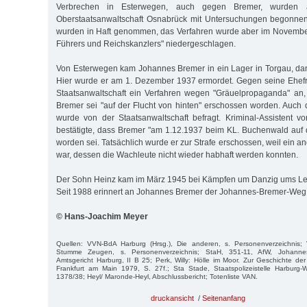
Verbrechen in Esterwegen, auch gegen Bremer, wurden a
Oberstaatsanwaltschaft Osnabrück mit Untersuchungen begonnen 
wurden in Haft genommen, das Verfahren wurde aber im November
Führers und Reichskanzlers" niedergeschlagen.
Von Esterwegen kam Johannes Bremer in ein Lager in Torgau, da
Hier wurde er am 1. Dezember 1937 ermordet. Gegen seine Ehefr
Staatsanwaltschaft ein Verfahren wegen "Gräuel­propaganda" an, 
Bremer sei "auf der Flucht von hinten" erschossen worden. Auch
wurde von der Staatsanwaltschaft befragt. Kriminal-Assistent v
bestätigte, dass Bremer "am 1.12.1937 beim KL. Buchenwald auf 
worden sei. Tatsächlich wurde er zur Strafe erschossen, weil ein an
war, dessen die Wachleute nicht wieder habhaft werden konnten.
Der Sohn Heinz kam im März 1945 bei Kämpfen um Danzig ums L
Seit 1988 erinnert an Johannes Bremer der Johannes-Bremer-Weg
© Hans-Joachim Meyer
Quellen: VVN-BdA Harburg (Hrsg.), Die anderen, s. Personenverzeichnis;
Stumme Zeugen, s. Personenverzeichnis; StaH, 351-11, AfW, Johann
Amtsgericht Harburg, II B 25; Perk, Willy: Hölle im Moor. Zur Geschichte d
Frankfurt am Main 1979, S. 27f.; Sta Stade, Staatspolizeistelle Harburg-W
1378/38; Heyl/ Maronde-Heyl, Abschlussbericht; Totenliste VAN.
druckansicht
/
Seitenanfang