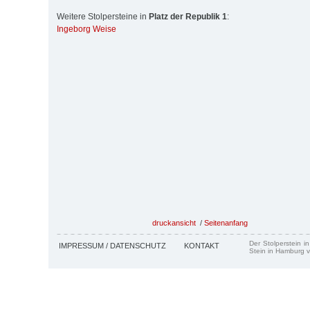
Weitere Stolpersteine in
Platz der Republik 1
:
Ingeborg Weise
druckansicht
/
Seitenanfang
Der Stolperstein i
IMPRESSUM / DATENSCHUTZ
KONTAKT
Stein in Hamburg v