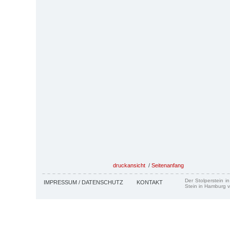
druckansicht
/
Seitenanfang
Der Stolperstein i
IMPRESSUM / DATENSCHUTZ
KONTAKT
Stein in Hamburg v