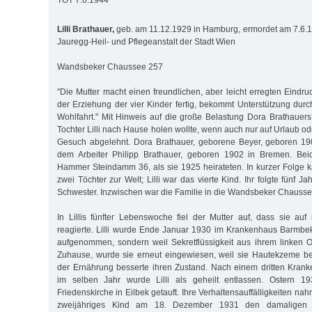
TOT 7.6.1944
Lilli Brathauer,
geb. am 11.12.1929 in Hamburg, ermordet am 7.6.1
Jauregg-Heil- und Pflegeanstalt der Stadt Wien
Wandsbeker Chaussee 257
"Die Mutter macht einen freundlichen, aber leicht erregten Eindru
der Erziehung der vier Kinder fertig, bekommt Unterstützung durc
Wohlfahrt." Mit Hinweis auf die große Belastung Dora Brathauers
Tochter Lilli nach Hause holen wollte, wenn auch nur auf Urlaub od
Gesuch abgelehnt. Dora Brathauer, geborene Beyer, geboren 190
dem Arbeiter Philipp Brathauer, geboren 1902 in Bremen. Bei
Hammer Steindamm 36, als sie 1925 heirateten. In kurzer Folge
zwei Töchter zur Welt; Lilli war das vierte Kind. Ihr folgte fünf J
Schwester. Inzwischen war die Familie in die Wandsbeker Chaus
In Lillis fünfter Lebenswoche fiel der Mutter auf, dass sie a
reagierte. Lilli wurde Ende Januar 1930 im Krankenhaus Barmbe
aufgenommen, sondern weil Sekretflüssigkeit aus ihrem linken 
Zuhause, wurde sie erneut eingewiesen, weil sie Hautekzeme b
der Ernährung besserte ihren Zu­stand. Nach einem dritten Kran
im selben Jahr wurde Lilli als geheilt entlassen. Ostern 1
Friedenskirche in Eilbek getauft. Ihre Verhaltensauffälligkeiten na
zweijähriges Kind am 18. Dezember 1931 den damaligen Als