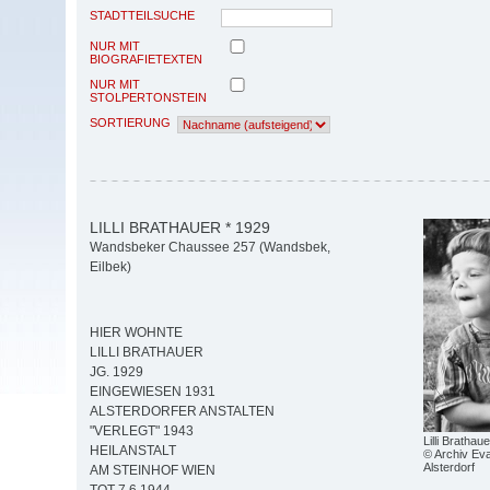
STADTTEILSUCHE
NUR MIT
BIOGRAFIETEXTEN
NUR MIT
STOLPERTONSTEIN
SORTIERUNG
LILLI BRATHAUER * 1929
Wandsbeker Chaussee 257 (Wandsbek,
Eilbek)
HIER WOHNTE
LILLI BRATHAUER
JG. 1929
EINGEWIESEN 1931
ALSTERDORFER ANSTALTEN
"VERLEGT" 1943
Lilli Brathaue
HEILANSTALT
© Archiv Eva
Alsterdorf
AM STEINHOF WIEN