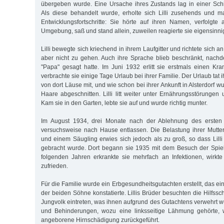
übergeben wurde. Eine Ursache ihres Zustands lag in einer Schi
Als diese behandelt wurde, erholte sich Lilli zusehends und 
Entwicklungsfortschritte: Sie hörte auf ihren Namen, verfolgte 
Umgebung, saß und stand allein, zuweilen reagierte sie eigensinni
Lilli bewegte sich kriechend in ihrem Laufgitter und richtete sich a
aber nicht zu gehen. Auch ihre Sprache blieb beschränkt, nachd
"Papa" gesagt hatte. Im Juni 1932 erlitt sie erstmals einen K
verbrachte sie einige Tage Urlaub bei ihrer Familie. Der Urlaub tat i
von dort Läuse mit, und wie schon bei ihrer Ankunft in Alsterdorf 
Haare abgeschnitten. Lilli litt weiter unter Ernährungsstörungen
Kam sie in den Garten, lebte sie auf und wurde richtig munter.
Im August 1934, drei Monate nach der Ablehnung des ersten
versuchsweise nach Hause entlassen. Die Belastung ihrer Mutter
und einem Säugling erwies sich jedoch als zu groß, so dass Lilli
gebracht wurde. Dort begann sie 1935 mit dem Besuch der Spiel
folgenden Jahren erkrankte sie mehrfach an Infektionen, wirkt
zufrieden.
Für die Familie wurde ein Erbgesundheitsgutachten erstellt, das ein
der beiden Söhne konstatierte. Lillis Brüder besuchten die Hilfssc
Jungvolk eintreten, was ihnen aufgrund des Gutachtens verwehrt wu
und Behinderungen, wozu eine linksseitige Lähmung gehörte, 
angeborene Hirnschädigung zurückgeführt.