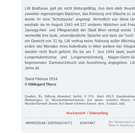
Lilli Brathauer galt als nicht bildungsfähig. Aus dem stets freu
zuweilen eigensinniges Mädchen, das Kleidung und Wäsche zu z
wurde ihr eine "Schutzjacke" angelegt. Vermutlich war diese U
weshalb sie im August 1943 mit 227 anderen Mädchen und Frau
Jauregg-Heil- und Pflegeanstalt der Stadt Wien verlegt wurde.
vermerkte ihre laute, unverständliche Sprache und dass sie "noch 
ein Gewicht von 31 kg. Lilli vertrug keine Nahrung außer Milchs
ersten vier Monaten ihres Aufenthalts in Wien weitere vier Kilo
darüber nicht Buch geführt. Als sie am 7. Juni 1944 starb, wu
Lungentuberkulose und Lungenentzündung, Magen-Darm-G
beginnenden Darmdurchbruch und Auszehrung angegeben. Lill
Jahre alt.
Stand Februar 2014
© Hildegard Thevs
Quellen: Ev. Stiftung Alsterdorf, Archiv, V 374; StaH 332-5 Standesämt
Meldebögen, in: Wunder/Genkel/Jenner, Auf dieser schiefen Ebene; Wu
Wunder/Genkel/ Jenner, Auf dieser schiefen Ebene; ders., Exodus, ebd.
druckansicht
/
Seitenanfang
Der Stolperstein i
IMPRESSUM / DATENSCHUTZ
KONTAKT
Stein in Hamburg v