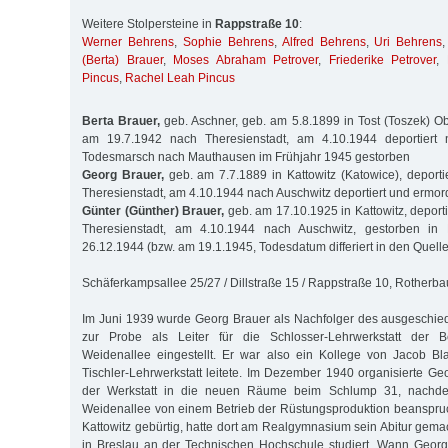
Weitere Stolpersteine in
Rappstraße 10
:
Werner Behrens
,
Sophie Behrens
,
Alfred Behrens
,
Uri Behrens
(Berta) Brauer
,
Moses Abraham Petrover
,
Friederike Petrover
,
Pincus
,
Rachel Leah Pincus
Berta Brauer,
geb. Aschner, geb. am 5.8.1899 in Tost (Toszek) Obe
am 19.7.1942 nach Theresienstadt, am 4.10.1944 deportiert 
Todesmarsch nach Mauthausen im Frühjahr 1945 gestorben
Georg Brauer,
geb. am 7.7.1889 in Kattowitz (Katowice), deport
Theresienstadt, am 4.10.1944 nach Auschwitz deportiert und ermor
Günter (Günther) Brauer,
geb. am 17.10.1925 in Kattowitz, deport
Theresienstadt, am 4.10.1944 nach Auschwitz, gestorben in
26.12.1944 (bzw. am 19.1.1945, Todesdatum differiert in den Quell
Schäferkampsallee 25/27 / Dillstraße 15 / Rappstraße 10, Rotherb
Im Juni 1939 wurde Georg Brauer als Nachfolger des ausgeschie
zur Probe als Leiter für die Schlosser-Lehrwerkstatt der Be
Weidenallee eingestellt. Er war also ein Kollege von Jacob Blan
Tischler-Lehrwerkstatt leitete. Im Dezember 1940 organisierte 
der Werkstatt in die neuen Räume beim Schlump 31, nachd
Weidenallee von einem Betrieb der Rüstungsproduktion beanspru
Kattowitz gebürtig, hatte dort am Realgymnasium sein Abitur gema
in Breslau an der Technischen Hochschule studiert. Wann Georg