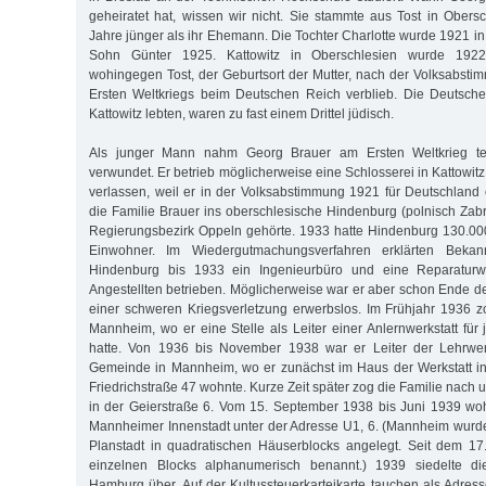
geheiratet hat, wissen wir nicht. Sie stammte aus Tost in Ober
Jahre jünger als ihr Ehemann. Die Tochter Charlotte wurde 1921 in
Sohn Günter 1925. Kattowitz in Oberschlesien wurde 1922 
wohingegen Tost, der Geburtsort der Mutter, nach der Volksabsti
Ersten Weltkriegs beim Deutschen Reich verblieb. Die Deutsche
Kattowitz lebten, waren zu fast einem Drittel jüdisch.
Als junger Mann nahm Georg Brauer am Ersten Weltkrieg te
verwundet. Er betrieb möglicherweise eine Schlosserei in Kattowitz
verlassen, weil er in der Volksabstimmung 1921 für Deutschland o
die Familie Brauer ins oberschlesische Hindenburg (polnisch Zab
Regierungsbezirk Oppeln gehörte. 1933 hatte Hindenburg 130.0
Einwohner. Im Wiedergutmachungsverfahren erklärten Bekan
Hindenburg bis 1933 ein Ingenieurbüro und eine Reparaturwe
Angestellten betrieben. Möglicherweise war er aber schon Ende 
einer schweren Kriegsverletzung erwerbslos. Im Frühjahr 1936 
Mannheim, wo er eine Stelle als Leiter einer Anlern­werkstatt fü
hatte. Von 1936 bis November 1938 war er Leiter der Lehrwer
Gemeinde in Mannheim, wo er zunächst im Haus der Werkstatt 
Friedrichstraße 47 wohnte. Kurze Zeit später zog die Familie nac
in der Geierstraße 6. Vom 15. September 1938 bis Juni 1939 woh
Mannheimer Innenstadt unter der Adresse U1, 6. (Mannheim wurd
Planstadt in quadratischen Häuserblocks angelegt. Seit dem 17
einzelnen Blocks alphanumerisch benannt.) 1939 siedelte d
Hamburg über. Auf der Kultussteuerkarteikarte tauchen als Adres