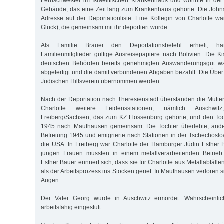
Lernschwester im Israelitischen Krankenhaus und wohnte in der
Gebäude, das eine Zeit lang zum Krankenhaus gehörte. Die John
Adresse auf der Deportation­liste. Eine Kollegin von Charlotte wa
Glück), die gemeinsam mit ihr deportiert wurde.
Als Familie Brauer den Deportationsbefehl erhielt, ha
Familienmitglieder gültige Ausreisepapiere nach Bolivien. Die 
deutschen Behörden bereits genehmigten Auswanderungsgut war
abgefertigt und die damit verbundenen Abgaben bezahlt. Die Überf
Jüdischen Hilfsverein übernommen werden.
Nach der Deportation nach Theresienstadt überstanden die Mutter
Charlotte weitere Leidensstationen, nämlich Auschwitz
Freiberg/Sachsen, das zum KZ Flossenburg gehörte, und den To
1945 nach Mauthausen gemeinsam. Die Tochter überlebte, anders
Befreiung 1945 und emigrierte nach Stationen in der Tschechoslo
die USA. In Freiberg war Charlotte der Hamburger Jüdin Esther
jungen Frauen mussten in einem metallverarbeitenden Betrieb 
Esther Bauer erinnert sich, dass sie für Charlotte aus Metallabfäll
als der Arbeitsprozess ins Stocken geriet. In Mauthausen verloren 
Augen.
Der Vater Georg wurde in Auschwitz ermordet. Wahrscheinlic
arbeitsfähig eingestuft.