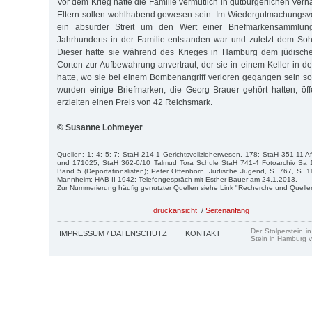
Vor dem Krieg hatte die Familie vermutlich in gutbürgerlichen Verhä
Eltern sollen wohlhabend gewesen sein. Im Wiedergutmachungsve
ein absurder Streit um den Wert einer Briefmarkensammlun
Jahrhunderts in der Familie entstanden war und zuletzt dem Soh
Dieser hatte sie während des Krieges in Hamburg dem jüdischen
Corten zur Aufbewahrung anvertraut, der sie in einem Keller in d
hatte, wo sie bei einem Bombenangriff verloren gegangen sein so
wurden einige Briefmarken, die Georg Brauer gehört hatten, öffe
erzielten einen Preis von 42 Reichsmark.
© Susanne Lohmeyer
Quellen: 1; 4; 5; 7; StaH 214-1 Gerichtsvollzieherwesen, 178; StaH 351-11
und 171025; StaH 362-6/10 Talmud Tora Schule StaH 741-4 Fotoarchiv Sa 
Band 5 (Deportationslisten); Peter Offenborn, Jüdische Jugend, S. 767, S. 11
Mannheim; HAB II 1942; Telefongespräch mit Esther Bauer am 24.1.2013.
Zur Nummerierung häufig genutzter Quellen siehe Link "Recherche und Quelle
druckansicht
/
Seitenanfang
Der Stolperstein i
IMPRESSUM / DATENSCHUTZ
KONTAKT
Stein in Hamburg v