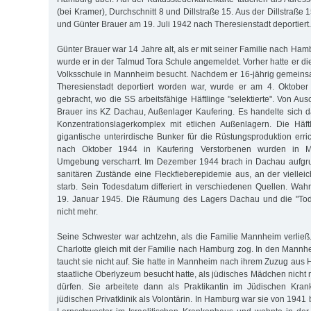
(bei Kramer), Durchschnitt 8 und Dillstraße 15. Aus der Dillstraße
und Günter Brauer am 19. Juli 1942 nach Theresienstadt deportiert.
Günter Brauer war 14 Jahre alt, als er mit seiner Familie nach Ha
wurde er in der Talmud Tora Schule angemeldet. Vorher hatte er d
Volksschule in Mannheim besucht. Nachdem er 16-jährig gemeins
Theresienstadt deportiert worden war, wurde er am 4. Oktobe
gebracht, wo die SS arbeitsfähige Häftlinge "selektierte". Von Au
Brauer ins KZ Dachau, Außenlager Kaufering. Es handelte sich 
Konzentrationslagerkomplex mit etlichen Außenlagern. Die Häftl
gigantische unterirdische Bunker für die Rüstungsproduktion erri
nach Oktober 1944 in Kaufering Verstorbenen wurden in M
Umgebung verscharrt. Im Dezember 1944 brach in Dachau aufgru
sanitären Zustände eine Fleckfieberepidemie aus, an der viellei
starb. Sein Todesdatum differiert in verschiedenen Quellen. Wahr
19. Januar 1945. Die Räumung des Lagers Dachau und die "Tod
nicht mehr.
Seine Schwester war achtzehn, als die Familie Mannheim verließ. 
Charlotte gleich mit der Familie nach Hamburg zog. In den Mann
taucht sie nicht auf. Sie hatte in Mannheim nach ihrem Zuzug aus
staatliche Oberlyzeum besucht hatte, als jüdisches Mädchen nicht
dürfen. Sie arbeitete dann als Praktikantin im Jüdischen Kra
jüdischen Privatklinik als Volontärin. In Hamburg war sie von 1941 