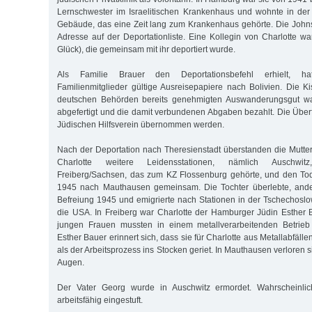
Lernschwester im Israelitischen Krankenhaus und wohnte in der
Gebäude, das eine Zeit lang zum Krankenhaus gehörte. Die John
Adresse auf der Deportation­liste. Eine Kollegin von Charlotte wa
Glück), die gemeinsam mit ihr deportiert wurde.
Als Familie Brauer den Deportationsbefehl erhielt, ha
Familienmitglieder gültige Ausreisepapiere nach Bolivien. Die 
deutschen Behörden bereits genehmigten Auswanderungsgut war
abgefertigt und die damit verbundenen Abgaben bezahlt. Die Überf
Jüdischen Hilfsverein übernommen werden.
Nach der Deportation nach Theresienstadt überstanden die Mutter
Charlotte weitere Leidensstationen, nämlich Auschwitz
Freiberg/Sachsen, das zum KZ Flossenburg gehörte, und den To
1945 nach Mauthausen gemeinsam. Die Tochter überlebte, anders
Befreiung 1945 und emigrierte nach Stationen in der Tschechoslo
die USA. In Freiberg war Charlotte der Hamburger Jüdin Esther
jungen Frauen mussten in einem metallverarbeitenden Betrieb 
Esther Bauer erinnert sich, dass sie für Charlotte aus Metallabfäll
als der Arbeitsprozess ins Stocken geriet. In Mauthausen verloren 
Augen.
Der Vater Georg wurde in Auschwitz ermordet. Wahrscheinlic
arbeitsfähig eingestuft.