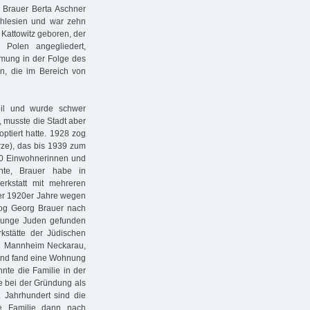
 Brauer Berta Aschner
schlesien und war zehn
 Kattowitz geboren, der
Polen angegliedert,
mmung in der Folge des
n, die im Bereich von
il und wurde schwer
, musste die Stadt aber
ptiert hatte. 1928 zog
rze), das bis 1939 zum
00 Einwohnerinnen und
nte, Brauer habe in
rkstatt mit mehreren
der 1920er Jahre wegen
zog Georg Brauer nach
r junge Juden gefunden
kstätte der Jüdischen
in Mannheim Neckarau,
h und fand eine Wohnung
nte die Familie in der
e bei der Gründung als
. Jahrhundert sind die
ie Familie dann nach