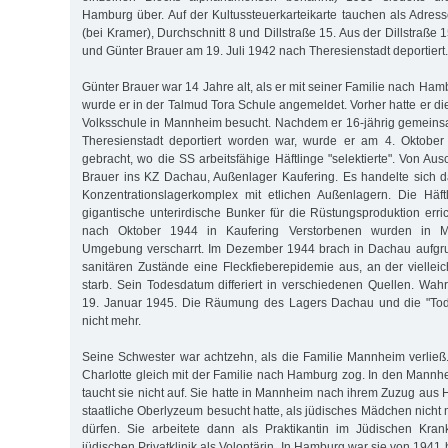
Hamburg über. Auf der Kultussteuerkarteikarte tauchen als Adres
(bei Kramer), Durchschnitt 8 und Dillstraße 15. Aus der Dillstraße
und Günter Brauer am 19. Juli 1942 nach Theresienstadt deportiert.
Günter Brauer war 14 Jahre alt, als er mit seiner Familie nach Ha
wurde er in der Talmud Tora Schule angemeldet. Vorher hatte er d
Volksschule in Mannheim besucht. Nachdem er 16-jährig gemeins
Theresienstadt deportiert worden war, wurde er am 4. Oktobe
gebracht, wo die SS arbeitsfähige Häftlinge "selektierte". Von Au
Brauer ins KZ Dachau, Außenlager Kaufering. Es handelte sich 
Konzentrationslagerkomplex mit etlichen Außenlagern. Die Häftl
gigantische unterirdische Bunker für die Rüstungsproduktion erri
nach Oktober 1944 in Kaufering Verstorbenen wurden in M
Umgebung verscharrt. Im Dezember 1944 brach in Dachau aufgru
sanitären Zustände eine Fleckfieberepidemie aus, an der viellei
starb. Sein Todesdatum differiert in verschiedenen Quellen. Wahr
19. Januar 1945. Die Räumung des Lagers Dachau und die "Tod
nicht mehr.
Seine Schwester war achtzehn, als die Familie Mannheim verließ. 
Charlotte gleich mit der Familie nach Hamburg zog. In den Mann
taucht sie nicht auf. Sie hatte in Mannheim nach ihrem Zuzug aus
staatliche Oberlyzeum besucht hatte, als jüdisches Mädchen nicht
dürfen. Sie arbeitete dann als Praktikantin im Jüdischen Kra
jüdischen Privatklinik als Volontärin. In Hamburg war sie von 1941 