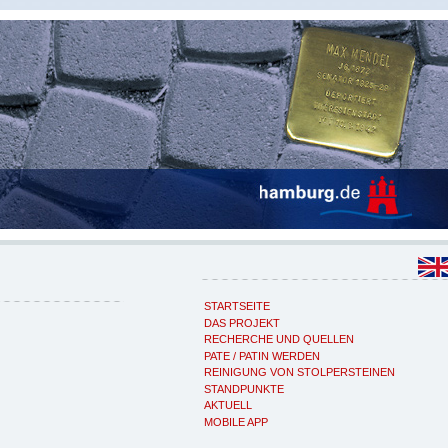
STARTSEITE
DAS PROJEKT
RECHERCHE UND QUELLEN
PATE / PATIN WERDEN
REINIGUNG VON STOLPERSTEINEN
STANDPUNKTE
AKTUELL
MOBILE APP