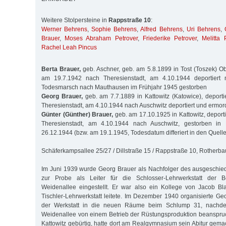
Weitere Stolpersteine in
Rappstraße 10
:
Werner Behrens
,
Sophie Behrens
,
Alfred Behrens
,
Uri Behrens
,
Brauer
,
Moses Abraham Petrover
,
Friederike Petrover
,
Melitta 
Rachel Leah Pincus
Berta Brauer,
geb. Aschner, geb. am 5.8.1899 in Tost (Toszek) Obe
am 19.7.1942 nach Theresienstadt, am 4.10.1944 deportiert 
Todesmarsch nach Mauthausen im Frühjahr 1945 gestorben
Georg Brauer,
geb. am 7.7.1889 in Kattowitz (Katowice), deport
Theresienstadt, am 4.10.1944 nach Auschwitz deportiert und ermor
Günter (Günther) Brauer,
geb. am 17.10.1925 in Kattowitz, deport
Theresienstadt, am 4.10.1944 nach Auschwitz, gestorben in
26.12.1944 (bzw. am 19.1.1945, Todesdatum differiert in den Quell
Schäferkampsallee 25/27 / Dillstraße 15 / Rappstraße 10, Rotherb
Im Juni 1939 wurde Georg Brauer als Nachfolger des ausgeschie
zur Probe als Leiter für die Schlosser-Lehrwerkstatt der Be
Weidenallee eingestellt. Er war also ein Kollege von Jacob Blan
Tischler-Lehrwerkstatt leitete. Im Dezember 1940 organisierte 
der Werkstatt in die neuen Räume beim Schlump 31, nachd
Weidenallee von einem Betrieb der Rüstungsproduktion beanspru
Kattowitz gebürtig, hatte dort am Realgymnasium sein Abitur gema