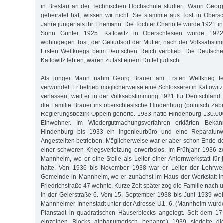
in Breslau an der Technischen Hochschule studiert. Wann Georg
geheiratet hat, wissen wir nicht. Sie stammte aus Tost in Ober
Jahre jünger als ihr Ehemann. Die Tochter Charlotte wurde 1921 in
Sohn Günter 1925. Kattowitz in Oberschlesien wurde 1922 
wohingegen Tost, der Geburtsort der Mutter, nach der Volksabsti
Ersten Weltkriegs beim Deutschen Reich verblieb. Die Deutsche
Kattowitz lebten, waren zu fast einem Drittel jüdisch.
Als junger Mann nahm Georg Brauer am Ersten Weltkrieg te
verwundet. Er betrieb möglicherweise eine Schlosserei in Kattowitz
verlassen, weil er in der Volksabstimmung 1921 für Deutschland o
die Familie Brauer ins oberschlesische Hindenburg (polnisch Zab
Regierungsbezirk Oppeln gehörte. 1933 hatte Hindenburg 130.0
Einwohner. Im Wiedergutmachungsverfahren erklärten Bekan
Hindenburg bis 1933 ein Ingenieurbüro und eine Reparaturwe
Angestellten betrieben. Möglicherweise war er aber schon Ende 
einer schweren Kriegsverletzung erwerbslos. Im Frühjahr 1936 
Mannheim, wo er eine Stelle als Leiter einer Anlern­werkstatt fü
hatte. Von 1936 bis November 1938 war er Leiter der Lehrwer
Gemeinde in Mannheim, wo er zunächst im Haus der Werkstatt 
Friedrichstraße 47 wohnte. Kurze Zeit später zog die Familie nac
in der Geierstraße 6. Vom 15. September 1938 bis Juni 1939 woh
Mannheimer Innenstadt unter der Adresse U1, 6. (Mannheim wurd
Planstadt in quadratischen Häuserblocks angelegt. Seit dem 17
einzelnen Blocks alphanumerisch benannt.) 1939 siedelte d