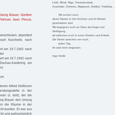
Łódź, Minsk, Riga, Theresienstadt,
Auschwitz, Chelmno, Majdanek, Sobibor, Treblinka ..
Georg Brauer
,
Günther
Wir suchen euch,
deren Namen in den Archiven und im Himmel
Petrover
,
Iwan Pincus
,
geschrieben sind.
Wir begegnen euch an Orten der Angst und
Verfolgung,
rschlesien, deportiert
wir erkennen euch in euren Kindern und Enkeln.
Die Steine sprechen von euch,
nach Auschwitz, nach
jeden Tag.
Ihr seid nicht vergessen.
iert am 19.7.1942 nach
det
Inge Grolle
iert am 19.7.1942 nach
 Dachau-Kaufering am
en)
aum
denen Alfred Heilbrunn
ratungsstelle in der
ari (s. dort), der die
Georg Brauer den Umzug
em die Räume in der
cht wurden. Er war aus
cht und wahrscheinlich