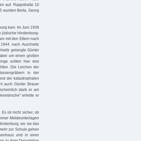
sen auf: Rappstraße 10
 15 wurden Berta, Georg
mburg kam. Im Juni 1939
ie jüdische Hindenburg-
am mit den Eltern nach
r 1944 nach Auschwitz
schwitz gelangte Günter
dabei um einen großen
inge sollten hier drei
chten. Die Leichen der
assengräbern in der
nd der katastrophalen
cht auch Günter Brauer
scheinlich starb er am
esmärsche" erlebte er
Es ist nicht sicher, ob
heimer Meldeunterlagen
 Hindenburg, wo sie das
 mehr zur Schule gehen
nkenhaus und in einer
bis zu ihrer Deportation