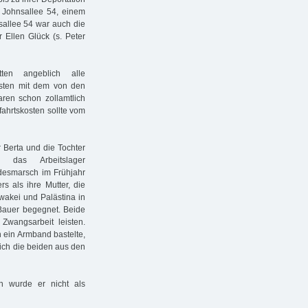
 Johnsallee 54, einem
sallee 54 war auch die
r Ellen Glück (s. Peter
tten angeblich alle
Kisten mit dem von den
en schon zollamtlich
ahrtskosten sollte vom
 Berta und die Tochter
, das Arbeitslager
desmarsch im Frühjahr
 als ihre Mutter, die
wakei und Palästina in
 Bauer begegnet. Beide
Zwangsarbeit leisten.
en ein Armband bastelte,
sich die beiden aus den
h wurde er nicht als