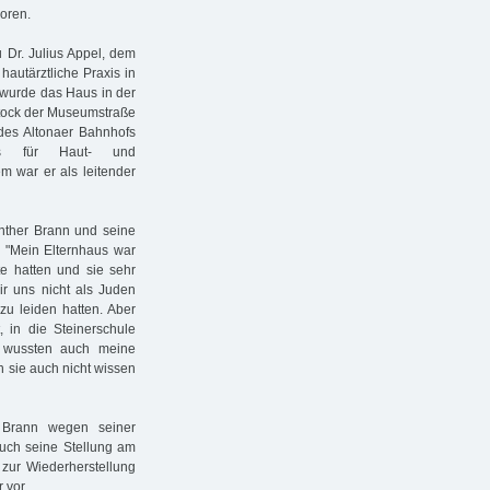
oren.
u Dr. Julius Appel, dem
hautärztliche Praxis in
wurde das Haus in der
 Stock der Museumstraße
 des Altonaer Bahnhofs
is für Haut- und
m war er als leitender
ünther Brann und seine
: "Mein Elternhaus war
te hatten und sie sehr
r uns nicht als Juden
zu leiden hatten. Aber
, in die Steinerschule
s wussten auch meine
n sie auch nicht wissen
r Brann wegen seiner
auch seine Stellung am
zur Wiederherstellung
 vor.