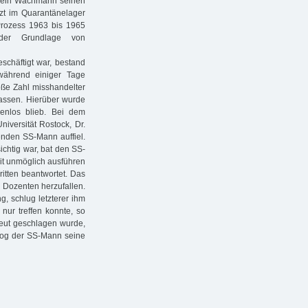
s ein Wachmann seinen
rzt im Quarantänelager
-Prozess 1963 bis 1965
 der Grundlage von
schäftigt war, bestand
während einiger Tage
oße Zahl misshandelter
assen. Hierüber wurde
genlos blieb. Bei dem
iversität Rostock, Dr.
renden SS-Mann auffiel.
ichtig war, bat den SS-
eit unmöglich ausführen
ritten beantwortet. Das
 Dozenten herzufallen.
, schlug letzterer ihm
nur treffen konnte, so
neut geschlagen wurde,
 zog der SS-Mann seine