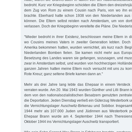
bedroht. Kurz vor Kriegsbeginn schickten die Eltern den dreizehn
dem Zug von Rom zu einem Cousin nach Paris, von wo ihn e
brachte. Eberhard hatte schon 1938 von den Niederlanden aus 
können. Die Eltern selbst reisten nach Amsterdam, um von dort
verlassen. Doch der Kriegsbeginn vereitelte die Pläne. Die Nieder
"Wieder bedroht in ihrer Existenz, beschlossen meine Eltern in
wo Cousins meines Vaters in zweiter Generation lebten. Doch 
Amerika bekommen hatten, wurden vernichtet, als kurz nach Beg
Niederlanden Bomben fielen. Sie kamen nicht mehr aus Europa
Besetzung des Landes waren sie gefangen, sozusagen, und muss
zwar in Amsterdam selbst, und wurden von hochherzigen Holländer
ganzen Jahren hatten meine Eltern noch versucht mit uns zu kor
Rote Kreuz; ganz seltene Briefe kamen dann an."
Mehr als drei Jahre lang lebte das Ehepaar in einem Versteck 
verraten wurde. Am 20. Mai 1943 wurden Günther und Lilli Brann in
dem von den nationalsozialistischen Besatzern genutzten zentral
die Deportation. Jeden Dienstag verließ ein Güterzug Westerbork u
die Vernichtungslager Auschwitz-Birkenau und Sobibor. Insgesa
1944 mehr als 107.000 Juden und Jüdinnen aus Westerbork per
Ehepaar Brann wurde am 4. September 1944 nach Theresienst
Oktober 1944 ins Vernichtungslager Auschwitz transportiert.