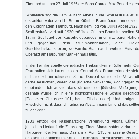
Eberhard und am 27. Juli 1925 der Sohn Conrad Max Benedict geb
Schließlich zog die Familie nach Altona in die Schillerstraße 40 z
erkrankten Vater von Lilli Brann. Günther Brann übernahm dessen 
den Colonnaden, Hamburg. Nach dem Tod von Julius Appel 1927 
Schillerstraße verkauft. 1930 eröffnete Günther Brann im zweiten
18, im Südflügel des Kaiserhofgebäudes, in unmittelbarer Nähe
und gegenüber dem Stuhlmannbrunnen, eine Prax
Geschlechtskrankheiten, wo Familie Brann auch wohnte. Außerde
Oberarzt am Harburger Krankenhaus tätig.
In der Familie spielte die jüdische Herkunft keine Rolle mehr. G
Frau hatten sich taufen lassen. Conrad Max Brann erinnerte sich
nicht jüdisch im religiösen Sinne. Obwohl wir jüdische Verwand
gerne besuchten, waren das jüdische Verwandte, wohingegen wi
empfanden. Ich wusste, dass wir unter der jüdischen Verfolgung 
deshalb wurde ich in eine nichtkonfessionelle Schule geschickt
[Flottbeker Chaussee 101, heute Elbchaussee]. Und übrigen
Mitschüler nicht, dass ich jüdischer Abstammung bin und das sollte
zu der Zeit."
1933 entzog die kassenärztliche Vereinigung Altona Günte
jüdischen Herkunft die Zulassung. Einen Monat später verlor er 
Harburger Krankenhaus. Das am 7. April 1933 erlassene Gesetz 
des Berufsbeamtentums sah die Entlassung "nichtarischer" Beamter