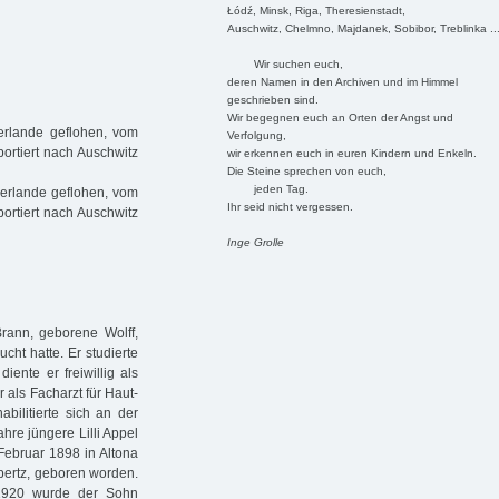
Łódź, Minsk, Riga, Theresienstadt,
Auschwitz, Chelmno, Majdanek, Sobibor, Treblinka ..
Wir suchen euch,
deren Namen in den Archiven und im Himmel
geschrieben sind.
Wir begegnen euch an Orten der Angst und
erlande geflohen, vom
Verfolgung,
ortiert nach Auschwitz
wir erkennen euch in euren Kindern und Enkeln.
Die Steine sprechen von euch,
jeden Tag.
derlande geflohen, vom
Ihr seid nicht vergessen.
ortiert nach Auschwitz
Inge Grolle
ann, geborene Wolff,
ht hatte. Er studierte
ente er freiwillig als
 als Facharzt für Haut-
bilitierte sich an der
ahre jüngere Lilli Appel
 Februar 1898 in Altona
pertz, geboren worden.
 1920 wurde der Sohn