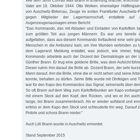
Wie sein Sohn Conrad Max Brann in Erfahrung brachte, erschos
Vater am 18. Oktober 1944. Otto Wolken, ehemaliger Häftlingsa
von Auschwitz-Birkenau, Zeuge im ersten Frankfurter Auschwitz
gegen Mitglieder der Lagermannschaft, erstattete auf
Augenzeugenaussagen einen Bericht:
"Das Kommando, das mit Abladen und Einladen von Kartoffeln be
zum größten Teil aus jungen Männern. Es war uns bereits 
aufgefallen, dass aus diesem Kommando fortlaufend eine sehr gr
Menschen in die Ambulanz kam, um ihre Wunden verbinden zu l
dem Lagerarzt Meldung erstattet, was jedoch, wie immer, fol
Kommando arbeitete auch der Dozent der Dermatologie an der Un
Günther Brann. Er trug eine goldene Brille, was dem Aufsicht füh
Dieser nahm ihm darauf die Brille ab. Dozent Brann, der sehr kurzs
Mann darauf, ihm die Brille, ohne die er nicht sehen und seine Arb
konnte, behalten zu dürfen. Seine Bitte wurde mit Ohrfeigen und T
war für den Kapo des Kommandos das Signal, seinerseits über den
So oft Brann auf dem Weg zum Kartoffelbunker am Kapo vorbeiging
mit einem Stock auf den Kopf, den Rücken, und wo er ihn auch 
lange, bis Brann zusammenbrach. Als er wieder aufstand und er
entriss er dem Kapo den Stock und schleuderte ihn weg. Darauf
Pistole und schoss Brann nieder."
Auch Lilli Brann wurde in Auschwitz ermordet.
Stand September 2015