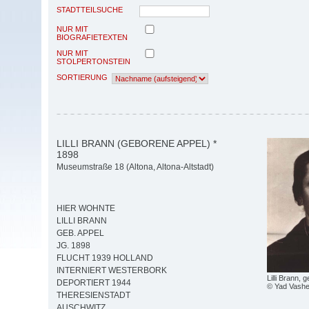
STADTTEILSUCHE
NUR MIT
BIOGRAFIETEXTEN
NUR MIT
STOLPERTONSTEIN
SORTIERUNG
LILLI BRANN (GEBORENE APPEL) *
1898
Museumstraße 18 (Altona, Altona-Altstadt)
HIER WOHNTE
LILLI BRANN
GEB. APPEL
JG. 1898
FLUCHT 1939 HOLLAND
INTERNIERT WESTERBORK
Lilli Brann, 
DEPORTIERT 1944
© Yad Vash
THERESIENSTADT
AUSCHWITZ