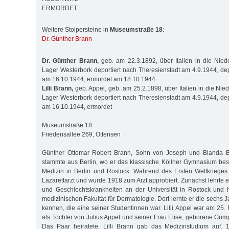
ERMORDET
Weitere Stolpersteine in
Museumstraße 18
:
Dr. Günther Brann
Dr. Günther Brann,
geb. am 22.3.1892, über Italien in die Nied
Lager Westerbork deportiert nach Theresienstadt am 4.9.1944, dep
am 16.10.1944, ermordet am 18.10.1944
Lilli Brann,
geb. Appel, geb. am 25.2.1898, über Italien in die Nie
Lager Westerbork deportiert nach Theresienstadt am 4.9.1944, dep
am 16.10.1944, ermordet
Museumstraße 18
Friedensallee 269, Ottensen
Günther Ottomar Robert Brann, Sohn von Joseph und Blanda Br
stammte aus Berlin, wo er das klassische Köllner Gymnasium besuc
Medizin in Berlin und Rostock. Während des Ersten Weltkrieges di
Lazarettarzt und wurde 1918 zum Arzt approbiert. Zunächst lehrte er
und Geschlechtskrankheiten an der Universität in Rostock und ha
medizinischen Fakultät für Dermatologie. Dort lernte er die sechs J
kennen, die eine seiner Studentinnen war. Lilli Appel war am 25.
als Tochter von Julius Appel und seiner Frau Elise, geborene Gum
Das Paar heiratete. Lilli Brann gab das Medizinstudium auf.