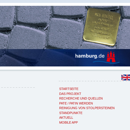
STARTSEITE
DAS PROJEKT
RECHERCHE UND QUELLEN
PATE / PATIN WERDEN
REINIGUNG VON STOLPERSTEINEN
STANDPUNKTE
AKTUELL
MOBILE APP