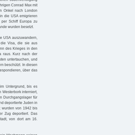
jährigen Conrad Max mit
in Onkel nach London
in die USA emigrieren
 per Schiff Europa zu
lande wurden besetzt.
 die USA auszuwandern,
die Visa, die sie aus
inn des Krieges in den
 raus. Kurz nach der
ten untertauchen, und
n beschützt. In diesen
respondieren, über das
im Untergrund, bis es
 Westerbork interniert,
en Durchgangslager für
nd deportierte Juden in
mt wurden von 1942 bis
 Zug deportiert. Das
adt, von dort am 16.