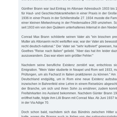
Günther Brann war laut Eintrag im Altonaer Adressbuch 1933 bis 
für Haut- und Geschlechtskrankheiten in einer Praxis in der Große
1936 in einer Praxis in der Schillerstraße 27. 1934 musste die Fami
einer kleinen Mietwohnung in der Friedensallee 269 umziehen. 
seit 1933 ein von den Quäkern unterhaltenes Internat in den Niede
Conrad Max Brann schilderte seinen Vater als "ein bisschen pr
Mutter als Altonaerin recht weltoffen war, war der Vater als bewuss
recht deutsch-national." Der Vater sei "sehr kultiviert" gewesen, 
Goethes "Reise nach Italien" geliebt. "Aber das hat ihn leider dazu
auszuwandern. Das war eben sein größter Fehler."
Nachdem seine berufliche Existenz zerstört war, entschloss s
Emigration. "Mein Vater studierte in Neapel und Rom seit 1933, 
Prüfungen, um als Facharzt in Italien praktizieren zu können." Am 
Deutschland endgültig, um in Rom eine neue Existenz aufzuba
inzwischen in Bahrenfeld eine Lehre in einem Reisebüro abgeschl
der Branche, um sich und ihren Sohn zu ernähren; zudem konnt
Freifahrkarten ins Ausland bekommen. Nachdem Günter Brann 19
eröffnet hatte, folgte ihm Lilli Brann mit Conrad Max. Ab Juni 1937 
in der Via Adige 70.
Doch schon bald, nachdem sich das Bündnis zwischen Hitler un
hatte, waren die Branns auch in Italien von der nationalsozialis