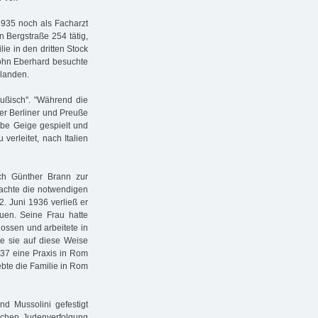
1935 noch als Facharzt
n Bergstraße 254 tätig,
lie in den dritten Stock
Sohn Eberhard besuchte
rlanden.
eußisch". "Während die
ter Berliner und Preuße
habe Geige gespielt und
 verleitet, nach Italien
ich Günther Brann zur
machte die notwendigen
2. Juni 1936 verließ er
uen. Seine Frau hatte
ossen und arbeitete in
e sie auf diese Weise
37 eine Praxis in Rom
lebte die Familie in Rom
d Mussolini gefestigt
tischen Judenverfolgung