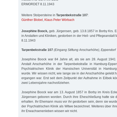
ERMORDET 8.11.1943
Weitere Stolpersteine in
Tarpenbekstraße 107
:
Günther Blobel
,
Klaus Peter Wörbach
Josephine Boock,
geb. Jürgensen, geb. 13.8.1857 in Borby Krs. E
in Anstalten und Kliniken, gestorben in der Heil- und Pflegeanstal
8.11.1943
Tarpenbekstraße 107
(Eingang Stiftung Anscharhöhe), Eppendorf
Josephine Boock war 84 Jahre alt, als sie am 28. August 1941
Anstalt Anscharhöhe in der Tarpenbekstraße in Hamburg-Eppe
Psychiatrischen Klinik der Hansischen Universität in Hambur
wurde. Wir wissen nicht, wie lange sie in der Anscharhöhe gelebt ha
ergangen war. Erst seit dem Zeitpunkt der Aufnahme in Eilbek kö
zwei Lebensjahre nachvollziehen.
Josephine Boock war am 13. August 1857 in Borby im Kreis Ecke
Jürgensen geboren worden. Durch ihre Eheschließung hatte si
erhalten. Ihr Ehemann muss vor ihr gestorben sein, denn sie wurd
der Psychiatrischen Klinik als Witwe bezeichnet. Weiteres über ih
ihr Erwachsenenleben wissen wir nicht.