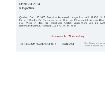
Stand: Juli 2023
© Ingo Wille
Quellen: StaH 352-8/7 Staatskrankenanstalt Langenhorn Abl. 1995/1 Nr. 
Michael Wunder, Die Transporte in die Heil- und Pflegeanstalt Meseritz-Obr
u.a., Wege in den Tod, Hamburgs Anstalt Langenhorn und die Euth
Nationalsozialismus, Hamburg 1993, S. 377 ff., 492f.
druckansicht
/
Seitenanfang
Der Stolperstein i
IMPRESSUM / DATENSCHUTZ
KONTAKT
Stein in Hamburg v