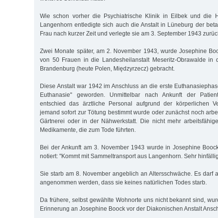
Wie schon vorher die Psychiatrische Klinik in Eilbek und die H
Langenhorn entledigte sich auch die Anstalt in Lüneburg der beta
Frau nach kurzer Zeit und verlegte sie am 3. September 1943 zurü
Zwei Monate später, am 2. November 1943, wurde Josephine Boo
von 50 Frauen in die Landesheilanstalt Meseritz-Obrawalde in 
Brandenburg (heute Polen, Międzyrzecz) gebracht.
Diese Anstalt war 1942 im Anschluss an die erste Euthanasiephase
Euthanasie" geworden. Unmittelbar nach Ankunft der Patien
entschied das ärztliche Personal aufgrund der körperlichen V
jemand sofort zur Tötung bestimmt wurde oder zunächst noch arbei
Gärtnerei oder in der Nähwerkstatt. Die nicht mehr arbeitsfäh
Medikamente, die zum Tode führten.
Bei der Ankunft am 3. November 1943 wurde in Josephine Boock
notiert: "Kommt mit Sammeltransport aus Langenhorn. Sehr hinfällig
Sie starb am 8. November angeblich an Altersschwäche. Es darf a
angenommen werden, dass sie keines natürlichen Todes starb.
Da frühere, selbst gewählte Wohnorte uns nicht bekannt sind, wur
Erinnerung an Josephine Boock vor der Diakonischen Anstalt Ansch