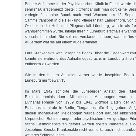
Bei der Aufnahme in der Psychiatrischen Klinik in Eilbek wurde 
senilis" (Altersdemenz) gestellt. Offenbar sah man dort keine Be
verlegte Josephine Boock nach zwei Wochen am 12. Septe
Sammeltransport in die Heil- und Pflegeanstalt Langenhorn. Von d
Oktober in die Heil- und Pflegeanstalt Lüneburg, wo sie als fr
wahrgenommen wurde. Infolge ihrer in Lüneburg erstmals erwähnt
sie sehr behindert. Sie soll nur verstanden haben, was ihr "ins
Außerdem war sie auf einem Auge erblindet.
Laut Krankenakte war Josephine Boock "über die Gegenwart kaum
konnte sie während des Aufnahmegesprächs in Lüneburg ihren 
entlassen zu werden.
Wie in den beiden Anstalten vorher wurde Josephine Boock
Lüneburg nur "bewahrt".
Im März 1942 schickte die Lüneburger Anstalt den "Me
Reichsinnenministerium. Mit diesem Meldebogen wurden 
Euthanasiephase von 1939 bis 1941 wichtige Daten der Ans
Euthanasiezentrale in Berlin, Tiergartenstraße 4, gegeben. Au
diesen individuellen Meldebögen wurde dort darüber entschie
körperlichen Behinderungen oder psychischen bzw. geistigen Erk
sechs Gasmordanstalten getötet werden sollten. Näheres aus 
Josephine Boocks Krankenakte nicht vermerkt, auch nicht darüber,
weiteres Schicksal hatte.