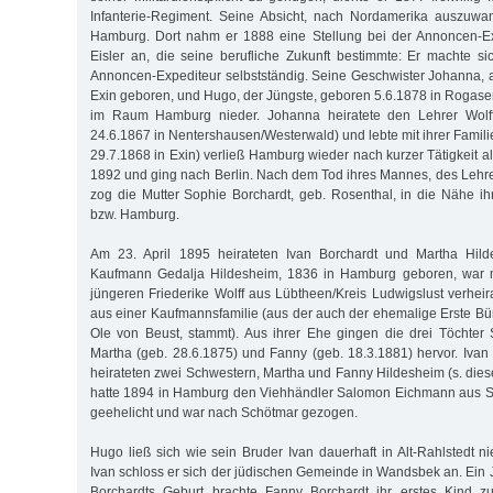
Infanterie-Regiment. Seine Absicht, nach Nordamerika auszuwan
Hamburg. Dort nahm er 1888 eine Stellung bei der Annoncen-Ex
Eisler an, die seine berufliche Zukunft bestimmte: Er machte sic
Annoncen-Expediteur selbstständig. Seine Geschwister Johanna, al
Exin geboren, und Hugo, der Jüngste, geboren 5.6.1878 in Rogasen
im Raum Hamburg nieder. Johanna heiratete den Lehrer Wolff/
24.6.1867 in Nentershausen/Westerwald) und lebte mit ihrer Familie 
29.7.1868 in Exin) verließ Hamburg wieder nach kurzer Tätigkeit al
1892 und ging nach Berlin. Nach dem Tod ihres Mannes, des Lehr
zog die Mutter Sophie Borchardt, geb. Rosenthal, in die Nähe ih
bzw. Hamburg.
Am 23. April 1895 heirateten Ivan Borchardt und Martha Hilde
Kaufmann Gedalja Hildesheim, 1836 in Hamburg geboren, war m
jüngeren Friederike Wolff aus Lübtheen/Kreis Ludwigslust verheir
aus einer Kaufmannsfamilie (aus der auch der ehemalige Erste B
Ole von Beust, stammt). Aus ihrer Ehe gingen die drei Töchter 
Martha (geb. 28.6.1875) und Fanny (geb. 18.3.1881) hervor. Iva
heirateten zwei Schwestern, Martha und Fanny Hildesheim (s. dies
hatte 1894 in Hamburg den Viehhändler Salomon Eichmann aus S
geehelicht und war nach Schötmar gezogen.
Hugo ließ sich wie sein Bruder Ivan dauerhaft in Alt-Rahlstedt n
Ivan schloss er sich der jüdischen Gemeinde in Wandsbek an. Ein
Borchardts Geburt brachte Fanny Borchardt ihr erstes Kind zu