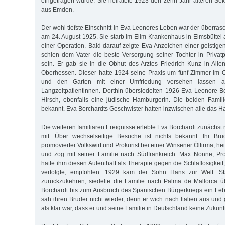
eingetragen wurde. Sie heiratete 1923 den zehn Jahr älteren Sekr
aus Emden.
Der wohl tiefste Einschnitt in Eva Leonores Leben war der überras
am 24. August 1925. Sie starb im Elim-Krankenhaus in Eimsbüttel 
einer Operation. Bald darauf zeigte Eva Anzeichen einer geistige
schien dem Vater die beste Versorgung seiner Tochter in Privatp
sein. Er gab sie in die Obhut des Arztes Friedrich Kunz in All
Oberhessen. Dieser hatte 1924 seine Praxis um fünf Zimmer im 
und den Garten mit einer Umfriedung versehen lassen a
Langzeitpatientinnen. Dorthin übersiedelten 1926 Eva Leonore 
Hirsch, ebenfalls eine jüdische Hamburgerin. Die beiden Famil
bekannt. Eva Borchardts Geschwister hatten inzwischen alle das H
Die weiteren familiären Ereignisse erlebte Eva Borchardt zunächst
mit. Über wechselseitige Besuche ist nichts bekannt. Ihr Br
promovierter Volkswirt und Prokurist bei einer Winsener Ölfirma, he
und zog mit seiner Familie nach Südfrankreich. Max Nonne, Pro
hatte ihm diesen Aufenthalt als Therapie gegen die Schlaflosigkeit,
verfolgte, empfohlen. 1929 kam der Sohn Hans zur Welt. St
zurückzukehren, siedelte die Familie nach Palma de Mallorca ü
Borchardt bis zum Ausbruch des Spanischen Bürgerkriegs ein Leb
sah ihren Bruder nicht wieder, denn er wich nach Italien aus und
als klar war, dass er und seine Familie in Deutschland keine Zukunft