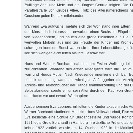
Zwillinge Anni und Mete und als Jüngste Gertrud folgten. Die F
Parallelstraße von Grubes Allee. Trotz des Altersunterschieds 
Cousinen guten Kontakt miteinander.
Während Eva aufwuchs, mehrte sich der Wohlstand ihrer Eltern.
und künstlerisch interessiert, erwarben einen Bechstein-Flügel 
von Niederländern, und bauten eine große Bibliothek auf. Die R
wertvollen Möbeln aus und zur Freude der Kinder mit Kronleu
schwingen konnten. Sonst waren sie in ihrer Lebensführung off
ließ sich weniger leicht leiten als ihre Geschwister.
Hans und Werner Borchardt nahmen am Ersten Weltkrieg teil, 
zurückkehrten. Während des ersten Kriegsjahrs starb die Großmu
Ivan und Hugos Mutter. Nach Kriegsende orientierte sich Ivan Bo
Lübeck um und gewann als wichtigste Auftraggeber die Anzeig
Adress- und Telefonbücher, der Handelskammerzeitung und der E
Selbstständiger sorgte er für sein Alter durch den Kauf von Gru
und Hamm vor und erwarb Wertpapiere.
Ausgenommen Eva Leonore, erhielten die Kinder akademische Au
Werner Borchardt studierten Medizin, Hans Volkswirtschaft, Else 
Eva besuchte eine Schule für Büroangestellte und wurde Kontori
1921 legte Grete Borchardt in Hamburg ihre ärztliche Prüfung ab,
kehrte 1922 zurück, wo sie am 14. Oktober 1922 in die Matrike