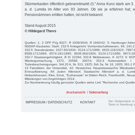
Stürmerkasten öffentlich gebranntmarkt (!)." Anna Kunz starb am 3.
a. d. Lumda im Alter von 93 Jahren. Ob sie je erfahren hat, w
Pensionärinnen erlitten hatten, ist nicht bekannt.
Stand August 2015
© Hildegard Thevs
Quellen: 1; 2 OFP FVg 8427; R 1939/3044, R 1940/42; 5; Hamburger Adre
NSDAP-Gaukartei; StaH, 232-5 Amtsgericht Vormundschaftswesen, 94; 241-2 
332-5 Standesämter, 1027-60/1934; 9124-171/1896; 6620-118/1923; 7987-
8568-171/1894; 8574-181/1895; 8636-364/1904; 9124-171/1896; 9873-16
332-7 Staatsangehörigkeit, B III 22294; 332-8 Meldewesen, K 4272; K 603
Wiedergutmachung, 1572, 20586, 30074; 352-3 Ärztematrikel, 
Todesbescheinigungen, StA 20 A, Nr. 313, 1925; StA 3a, Nr. 16, 1935; 361-1 P
13 Fakultäten der Universität, 42; Hessisches Hauptstaatsarchiv Wiesbaden
Entnazifizierung; AK Juden Allendorf, Stadtarchiv Allendorf a. d. Lum
Heibertshausen; Klee, Ernst, "Euthanasie" im Dritten Reich, Frankfurt/M., Ne
Mitteilungen von Angehörigen 2014.
Zur Nummerierung häufig genutzter Quellen siehe Link "Recherche und Quelle
druckansicht
/
Seitenanfang
Der Stolperstein i
IMPRESSUM / DATENSCHUTZ
KONTAKT
Stein in Hamburg v