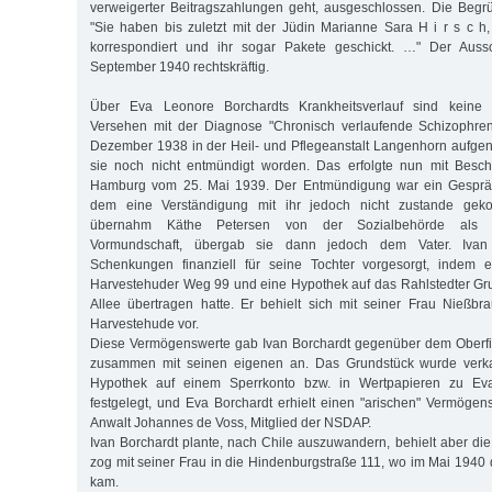
verweigerter Beitragszahlungen geht, ausgeschlossen. Die Begr
"Sie haben bis zuletzt mit der Jüdin Marianne Sara H i r s c h
korrespondiert und ihr sogar Pakete geschickt. …" Der Aus
September 1940 rechtskräftig.
Über Eva Leonore Borchardts Krankheitsverlauf sind keine E
Versehen mit der Diagnose "Chronisch verlaufende Schizophre
Dezember 1938 in der Heil- und Pflegeanstalt Langenhorn aufge
sie noch nicht entmündigt worden. Das erfolgte nun mit Besch
Hamburg vom 25. Mai 1939. Der Entmündigung war ein Gesprä
dem eine Verständigung mit ihr jedoch nicht zustande gek
übernahm Käthe Petersen von der Sozialbehörde als S
Vormundschaft, übergab sie dann jedoch dem Vater. Ivan 
Schenkungen finanziell für seine Tochter vorgesorgt, indem 
Harvestehuder Weg 99 und eine Hypothek auf das Rahlstedter Gr
Allee übertragen hatte. Er behielt sich mit seiner Frau Nießb
Harvestehude vor.
Diese Vermögenswerte gab Ivan Borchardt gegenüber dem Oberf
zusammen mit seinen eigenen an. Das Grundstück wurde verkau
Hypothek auf einem Sperrkonto bzw. in Wertpapieren zu Ev
festgelegt, und Eva Borchardt erhielt einen "arischen" Vermögen
Anwalt Johannes de Voss, Mitglied der NSDAP.
Ivan Borchardt plante, nach Chile auszuwandern, behielt aber die
zog mit seiner Frau in die Hindenburgstraße 111, wo im Mai 1940 
kam.