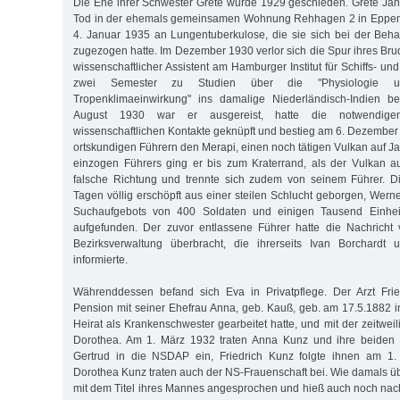
Die Ehe ihrer Schwester Grete wurde 1929 geschieden. Grete Jäni
Tod in der ehemals gemeinsamen Wohnung Rehhagen 2 in Eppendo
4. Januar 1935 an Lungentuberkulose, die sie sich bei der Beh
zugezogen hatte. Im Dezember 1930 verlor sich die Spur ihres Bru
wissenschaftlicher Assistent am Hamburger Institut für Schiffs- un
zwei Semester zu Studien über die "Physiologie u
Tropenklimaeinwirkung" ins damalige Niederländisch-Indien be
August 1930 war er ausgereist, hatte die notwendige
wissenschaftlichen Kontakte geknüpft und bestieg am 6. Dezember 
ortskundigen Führern den Merapi, einen noch tätigen Vulkan auf Ja
einzogen Führers ging er bis zum Kraterrand, als der Vulkan au
falsche Richtung und trennte sich zudem von seinem Führer. D
Tagen völlig erschöpft aus einer steilen Schlucht geborgen, Werne
Suchaufgebots von 400 Soldaten und einigen Tausend Einhei
aufgefunden. Der zuvor entlassene Führer hatte die Nachrich
Bezirksverwaltung überbracht, die ihrerseits Ivan Borchardt 
informierte.
Währenddessen befand sich Eva in Privatpflege. Der Arzt Frie
Pension mit seiner Ehefrau Anna, geb. Kauß, geb. am 17.5.1882 in
Heirat als Krankenschwester gearbeitet hatte, und mit der zeitweili
Dorothea. Am 1. März 1932 traten Anna Kunz und ihre beiden 
Gertrud in die NSDAP ein, Friedrich Kunz folgte ihnen am 1
Dorothea Kunz traten auch der NS-Frauenschaft bei. Wie damals ü
mit dem Titel ihres Mannes angesprochen und hieß auch noch nac