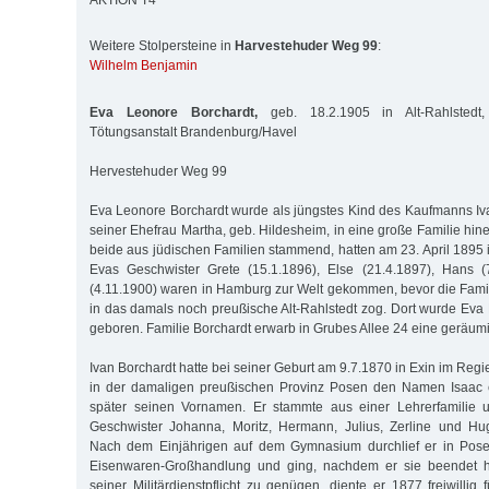
AKTION T4
Weitere Stolpersteine in
Harvestehuder Weg 99
:
Wilhelm Benjamin
Eva Leonore Borchardt,
geb. 18.2.1905 in Alt-Rahlstedt,
Tötungsanstalt Brandenburg/Havel
Hervestehuder Weg 99
Eva Leonore Borchardt wurde als jüngstes Kind des Kaufmanns Iv
seiner Ehefrau Martha, geb. Hildesheim, in eine große Familie hine
beide aus jüdischen Familien stammend, hatten am 23. April 1895 
Evas Geschwister Grete (15.1.1896), Else (21.4.1897), Hans 
(4.11.1900) waren in Hamburg zur Welt gekommen, bevor die Fam
in das damals noch preußische Alt-Rahlstedt zog. Dort wurde Ev
geboren. Familie Borchardt erwarb in Grubes Allee 24 eine geräumi
Ivan Borchardt hatte bei seiner Geburt am 9.7.1870 in Exin im Re
in der damaligen preußischen Provinz Posen den Namen Isaac e
später seinen Vornamen. Er stammte aus einer Lehrerfamilie u
Geschwister Johanna, Moritz, Hermann, Julius, Zerline und Hug
Nach dem Einjährigen auf dem Gymnasium durchlief er in Pose
Eisenwaren-Großhandlung und ging, nachdem er sie beendet ha
seiner Militärdienstpflicht zu genügen, diente er 1877 freiwillig