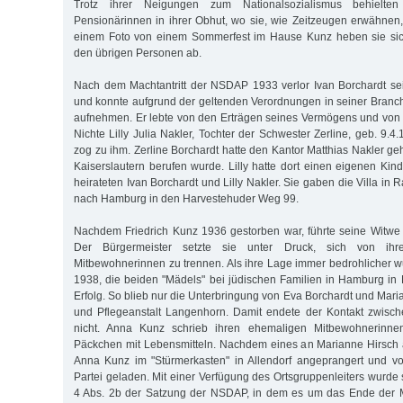
Trotz ihrer Neigungen zum Nationalsozialismus behielten
Pensionärinnen in ihrer Obhut, wo sie, wie Zeitzeugen erwähnen, 
einem Foto von einem Sommerfest im Hause Kunz heben sie sic
den übrigen Personen ab.
Nach dem Machtantritt der NSDAP 1933 verlor Ivan Borchardt se
und konnte aufgrund der geltenden Verordnungen in seiner Branch
aufnehmen. Er lebte von den Erträgen seines Vermögens und von
Nichte Lilly Julia Nakler, Tochter der Schwester Zerline, geb. 9.4.
zog zu ihm. Zerline Borchardt hatte den Kantor Matthias Nakler ge
Kaiserslautern berufen wurde. Lilly hatte dort einen eigenen Kin
heirateten Ivan Borchardt und Lilly Nakler. Sie gaben die Villa in 
nach Hamburg in den Harvestehuder Weg 99.
Nachdem Friedrich Kunz 1936 gestorben war, führte seine Witwe 
Der Bürgermeister setzte sie unter Druck, sich von ihr
Mitbewohnerinnen zu trennen. Als ihre Lage immer bedrohlicher w
1938, die beiden "Mädels" bei jüdischen Familien in Hamburg in
Erfolg. So blieb nur die Unterbringung von Eva Borchardt und Maria
und Pflegeanstalt Langenhorn. Damit endete der Kontakt zwisc
nicht. Anna Kunz schrieb ihren ehemaligen Mitbewohnerinnen
Päckchen mit Lebensmitteln. Nachdem eines an Marianne Hirsch 
Anna Kunz im "Stürmerkasten" in Allendorf angeprangert und vo
Partei geladen. Mit einer Verfügung des Ortsgruppenleiters wurde 
4 Abs. 2b der Satzung der NSDAP, in dem es um das Ende der Mi