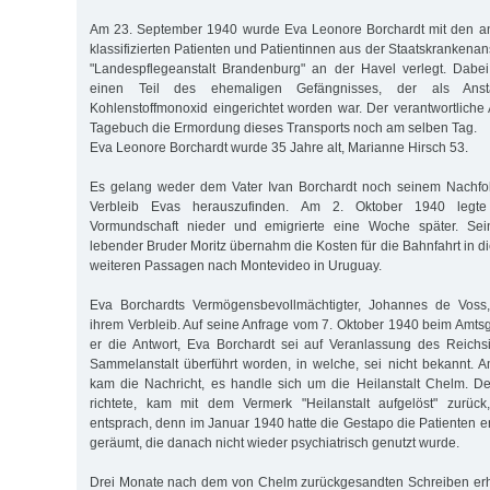
Am 23. September 1940 wurde Eva Leonore Borchardt mit den an
klassifizierten Patienten und Patientinnen aus der Staatskrankenan
"Landespflegeanstalt Brandenburg" an der Havel verlegt. Dabe
einen Teil des ehemaligen Gefängnisses, der als Anst
Kohlenstoffmonoxid eingerichtet worden war. Der verantwortliche 
Tagebuch die Ermordung dieses Transports noch am selben Tag.
Eva Leonore Borchardt wurde 35 Jahre alt, Marianne Hirsch 53.
Es gelang weder dem Vater Ivan Borchardt noch seinem Nachfo
Verbleib Evas herauszufinden. Am 2. Oktober 1940 legte
Vormundschaft nieder und emigrierte eine Woche später. Sein
lebender Bruder Moritz übernahm die Kosten für die Bahnfahrt in 
weiteren Passagen nach Montevideo in Uruguay.
Eva Borchardts Vermögensbevollmächtigter, Johannes de Voss,
ihrem Verbleib. Auf seine Anfrage vom 7. Oktober 1940 beim Amtsg
er die Antwort, Eva Borchardt sei auf Veranlassung des Reichs
Sammelanstalt überführt worden, in welche, sei nicht bekannt.
kam die Nachricht, es handle sich um die Heilanstalt Chelm. Der
richtete, kam mit dem Vermerk "Heilanstalt aufgelöst" zurüc
entsprach, denn im Januar 1940 hatte die Gestapo die Patienten e
geräumt, die danach nicht wieder psychiatrisch genutzt wurde.
Drei Monate nach dem von Chelm zurückgesandten Schreiben erh