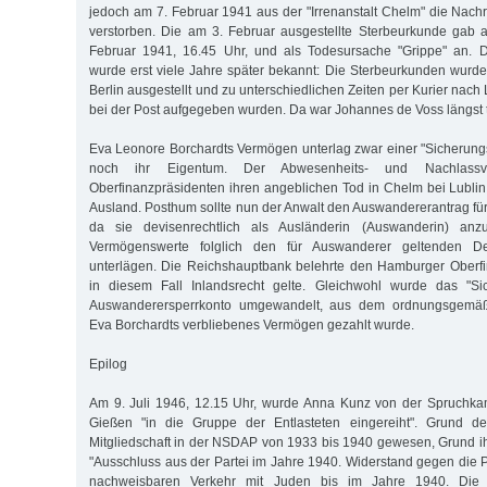
jedoch am 7. Februar 1941 aus der "Irrenanstalt Chelm" die Nachr
verstorben. Die am 3. Februar ausgestellte Sterbeurkunde gab 
Februar 1941, 16.45 Uhr, und als Todesursache "Grippe" an. 
wurde erst viele Jahre später bekannt: Die Sterbeurkunden wurden
Berlin ausgestellt und zu unterschiedlichen Zeiten per Kurier nach 
bei der Post aufgegeben wurden. Da war Johannes de Voss längst t
Eva Leonore Borchardts Vermögen unterlag zwar einer "Sicherun
noch ihr Eigentum. Der Abwesenheits- und Nachlassve
Oberfinanzpräsidenten ihren angeblichen Tod in Chelm bei Lublin 
Ausland. Posthum sollte nun der Anwalt den Auswandererantrag für
da sie devisenrechtlich als Ausländerin (Auswanderin) an
Vermögenswerte folglich den für Auswanderer geltenden De
unterlägen. Die Reichshauptbank belehrte den Hamburger Oberfi
in diesem Fall Inlandsrecht gelte. Gleichwohl wurde das "Si
Auswanderersperrkonto umgewandelt, aus dem ordnungsgemäß 
Eva Borchardts verbliebenes Vermögen gezahlt wurde.
Epilog
Am 9. Juli 1946, 12.15 Uhr, wurde Anna Kunz von der Spruchk
Gießen "in die Gruppe der Entlasteten eingereiht". Grund de
Mitgliedschaft in der NSDAP von 1933 bis 1940 gewesen, Grund ih
"Ausschluss aus der Partei im Jahre 1940. Widerstand gegen die P
nachweisbaren Verkehr mit Juden bis im Jahre 1940. Die 