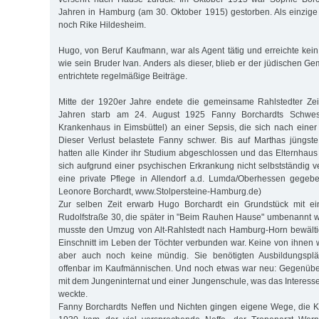
Jahren in Hamburg (am 30. Oktober 1915) gestorben. Als einzige 
noch Rike Hildesheim.
Hugo, von Beruf Kaufmann, war als Agent tätig und erreichte k
wie sein Bruder Ivan. Anders als dieser, blieb er der jüdischen 
entrichtete regelmäßige Beiträge.
Mitte der 1920er Jahre endete die gemeinsame Rahlstedter Zeit
Jahren starb am 24. August 1925 Fanny Borchardts Schwest
Krankenhaus in Eimsbüttel) an einer Sepsis, die sich nach einer 
Dieser Verlust belastete Fanny schwer. Bis auf Marthas jüngst
hatten alle Kinder ihr Studium abgeschlossen und das Elternhaus
sich aufgrund einer psychischen Erkrankung nicht selbstständig 
eine private Pflege in Allendorf a.d. Lumda/Oberhessen gegebe
Leonore Borchardt, www.Stolpersteine-Hamburg.de)
Zur selben Zeit erwarb Hugo Borchardt ein Grundstück mit ei
Rudolfstraße 30, die später in "Beim Rauhen Hause" umbenannt 
musste den Umzug von Alt-Rahlstedt nach Hamburg-Horn bewälti
Einschnitt im Leben der Töchter verbunden war. Keine von ihnen w
aber auch noch keine mündig. Sie benötigten Ausbildungsplät
offenbar im Kaufmännischen. Und noch etwas war neu: Gegenüb
mit dem Jungeninternat und einer Jungenschule, was das Interesse
weckte.
Fanny Borchardts Neffen und Nichten gingen eigene Wege, die Ko