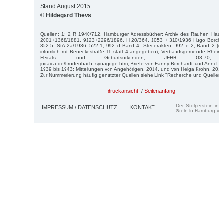
Stand August 2015
© Hildegard Thevs
Quellen: 1; 2 R 1940/712, Hamburger Adressbücher; Archiv des Rauhen Ha
2001+1368/1881, 9123+2296/1896, H 20/364, 1053 + 310/1936 Hugo Borcha
352-5, StA 2a/1936; 522-1, 992 d Band 4, Steuerakten, 992 e 2, Band 2 (d
irrtümlich mit Beneckestraße 11 statt 4 angegeben); Verbandsgemeinde Rhei
Heirats- und Geburtsurkunden; JFHH O3-70; http:
judaica.de/brodenbach_synagoge.htm; Briefe von Fanny Borchardt und Anni L
1939 bis 1943; Mitteilungen von Angehörigen, 2014, und von Helga Krohn, 20
Zur Nummerierung häufig genutzter Quellen siehe Link "Recherche und Quelle
druckansicht
/
Seitenanfang
Der Stolperstein i
IMPRESSUM / DATENSCHUTZ
KONTAKT
Stein in Hamburg v