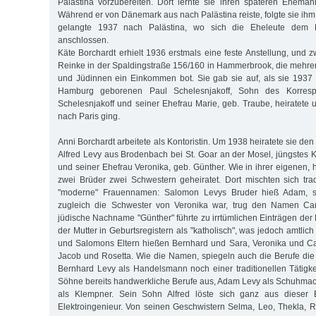
Palästina vorzubereiten. Dort lernte sie ihren späteren Eheman
Während er von Dänemark aus nach Palästina reiste, folgte sie ih
gelangte 1937 nach Palästina, wo sich die Eheleute dem 
anschlossen.
Käte Borchardt erhielt 1936 erstmals eine feste Anstellung, und z
Reinke in der Spaldingstraße 156/160 in Hammerbrook, die mehre
und Jüdinnen ein Einkommen bot. Sie gab sie auf, als sie 1937
Hamburg geborenen Paul Schelesnjakoff, Sohn des Korrespo
Schelesnjakoff und seiner Ehefrau Marie, geb. Traube, heiratet
nach Paris ging.
Anni Borchardt arbeitete als Kontoristin. Um 1938 heiratete sie den
Alfred Levy aus Brodenbach bei St. Goar an der Mosel, jüngstes
und seiner Ehefrau Veronika, geb. Günther. Wie in ihrer eigenen, h
zwei Brüder zwei Schwestern geheiratet. Dort mischten sich tra
"moderne" Frauennamen: Salomon Levys Bruder hieß Adam, s
zugleich die Schwester von Veronika war, trug den Namen Car
jüdische Nachname "Günther" führte zu irrtümlichen Einträgen der
der Mutter in Geburtsregistern als "katholisch", was jedoch amtlich
und Salomons Eltern hießen Bernhard und Sara, Veronika und Ca
Jacob und Rosetta. Wie die Namen, spiegeln auch die Berufe die
Bernhard Levy als Handelsmann noch einer traditionellen Tätigke
Söhne bereits handwerkliche Berufe aus, Adam Levy als Schuhma
als Klempner. Sein Sohn Alfred löste sich ganz aus dieser 
Elektroingenieur. Von seinen Geschwistern Selma, Leo, Thekla,