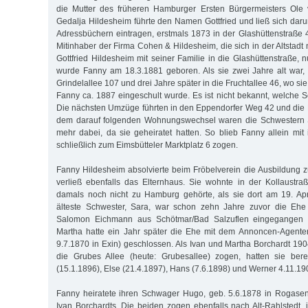
die Mutter des früheren Hamburger Ersten Bürgermeisters Ole 
Gedalja Hildesheim führte den Namen Gottfried und ließ sich dar
Adressbüchern eintragen, erstmals 1873 in der Glashüttenstraße 4
Mitinhaber der Firma Cohen & Hildesheim, die sich in der Altstadt 
Gottfried Hildesheim mit seiner Familie in die Glashüttenstraße, n
wurde Fanny am 18.3.1881 geboren. Als sie zwei Jahre alt war, 
Grindelallee 107 und drei Jahre später in die Fruchtallee 46, wo si
Fanny ca. 1887 eingeschult wurde. Es ist nicht bekannt, welche Sc
Die nächsten Umzüge führten in den Eppendorfer Weg 42 und die 
dem darauf folgenden Wohnungswechsel waren die Schwestern S
mehr dabei, da sie geheiratet hatten. So blieb Fanny allein mit 
schließlich zum Eimsbütteler Marktplatz 6 zogen.
Fanny Hildesheim absolvierte beim Fröbelverein die Ausbildung z
verließ ebenfalls das Elternhaus. Sie wohnte in der Kollaustra
damals noch nicht zu Hamburg gehörte, als sie dort am 19. Apri
älteste Schwester, Sara, war schon zehn Jahre zuvor die Ehe
Salomon Eichmann aus Schötmar/Bad Salzuflen eingegangen 
Martha hatte ein Jahr später die Ehe mit dem Annoncen-Agenten
9.7.1870 in Exin) geschlossen. Als Ivan und Martha Borchardt 190
die Grubes Allee (heute: Grubesallee) zogen, hatten sie berei
(15.1.1896), Else (21.4.1897), Hans (7.6.1898) und Werner 4.11.19
Fanny heiratete ihren Schwager Hugo, geb. 5.6.1878 in Rogasen
Ivan Borchardts. Die beiden zogen ebenfalls nach Alt-Rahlstedt, 