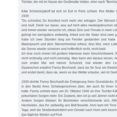
Töchter, die mit im Hause der Großmutter lebten, eher nach "Borch
Käte Schelesnjakoff tat sich im Exil in Paris schwer. Ihre Mutter
1939:
"Du schreibst, Du konntest nicht mehr viel ertragen. Der Mensch 
und muß. Denk nur daran, was auf mich alles niedergebrochen ist 
und immer wieder versuche ich, etwas Sinn und Freude in mein Le
gelingt mir wenigstens zeitweilig. Arbeit und die Natur sind zwei 
habe ich zwei Stunden lang am Fenster gestanden und habe
Maienpracht und dem Sternenhimmel erfreut. Also Mut, mein Lieb
die Sonne wieder scheinen und hoffentlich recht, recht bald.
Ich lese noch immer mit großem Interesse mein Geschichtswerk. Wa
nicht erstmalig und nicht einmalig. Man kann viel daraus lernen.
zum ersten Mal seit meiner Schulzeit, mal wieder den Le
Dazwischen erwähnt Fanny Borchardt, dass sie für Susi ein Kleid
und endet damit, dass sie, wenn es das Wetter erlaube, viel im Garte
1939 drohte Fanny Borchardt die Enteignung ihres Grundstücks. E
in den Besitz ihres Schwiegersohnes über, der auch für ihren 
hatte. Fanny schrieb dazu am 20. Oktober 1940 an ihre Tochter Kä
pekuniären Sorgen mehr. Ein Zustand, den ich ja seit Jahren nicht
Andere Sorgen blieben: Ihr Beinleiden verschlimmerte sich, Alf
Herzleiden, das ihn zeitweilig ans Bett fesselte. Anni kam mit Tirz
Tage, weil die Straßenbahnfahrt vom Grindel nach Horn sehr besch
das tägliche Warten auf Post.