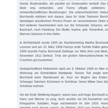
(heute: Boytinstraße), die parallel zur Grubesallee verläuft. Da
blieb eng verbunden, und Fanny pflegte zeitlebens 
verwandtschaftlichen Beziehungen. Die unterschiedlichen Gebu
Borchardts erklären sich daraus, dass ihr Vater Salomon Borch
damaligen preußischen Provinz Posen an verschiedenen Orten un
fünf weiteren Geschwistern kam nur die Schwester Johanna, verhe
Bachrach, nach Hamburg. Die Mutter Sophie, geb. Rosenthal, z
Mannes Salomon in ihre Nähe.
In Alt-Rahlstedt wurde 1905 als Nachkömmling Martha Borchardt
Leonore und am 10. März 1908 Fannys erste Tochter Käthe geb
1909 brachte Fanny Borchardt Zwillinge zur Welt, Anni und Mete,
November 1911 Gertrud. Trotz der großen Altersunterschiede hi
Cousinen gut zusammen.
Gedalja/Gottfried Hildesheim starb am 8. Oktober 1906 im Alter v
Wohnung am Eimsbütteler Marktplatz. Seinen Tod zeigte sei
Borchardt beim Standesamt an. Kurz vor Beginn des Ersten 
Schwager Salomon Eichmann in Schötmar. Seine Witwe Sara blieb
Schötmar wohnen.
Als der Erste Weltkrieg begann, waren Ivan und Hugo Borchardt zu
Hans und Werner zu jung, doch wurden sie mit Ausnahme von 
Kriegsjahre Soldaten, Hugo nachweislich im Jahr 1916. Han
versehrt nach Hause zurück. Im Oktober 1915 war Sophie Borc