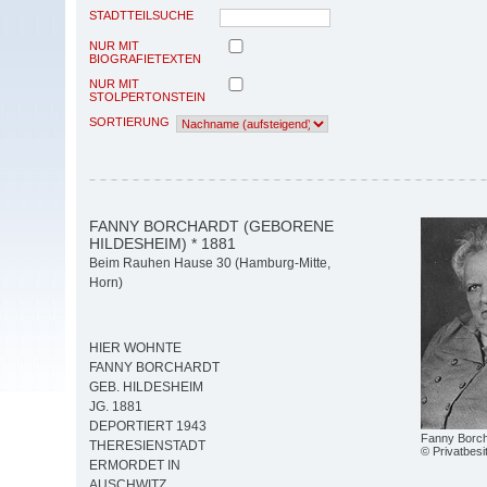
STADTTEILSUCHE
NUR MIT
BIOGRAFIETEXTEN
NUR MIT
STOLPERTONSTEIN
SORTIERUNG
FANNY BORCHARDT (GEBORENE
HILDESHEIM) * 1881
Beim Rauhen Hause 30 (Hamburg-Mitte,
Horn)
HIER WOHNTE
FANNY BORCHARDT
GEB. HILDESHEIM
JG. 1881
DEPORTIERT 1943
Fanny Borch
THERESIENSTADT
© Privatbesi
ERMORDET IN
AUSCHWITZ