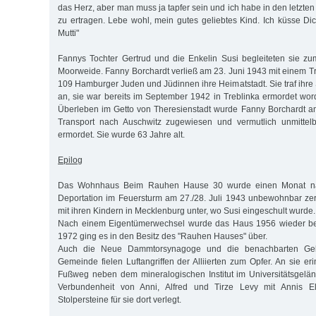
das Herz, aber man muss ja tapfer sein und ich habe in den letzten 
zu ertragen. Lebe wohl, mein gutes geliebtes Kind. Ich küsse D
Mutti"
Fannys Tochter Gertrud und die Enkelin Susi begleiteten sie z
Moorweide. Fanny Borchardt verließ am 23. Juni 1943 mit einem T
109 Hamburger Juden und Jüdinnen ihre Heimatstadt. Sie traf ihre
an, sie war bereits im September 1942 in Treblinka ermordet wo
Überleben im Getto von Theresienstadt wurde Fanny Borchardt a
Transport nach Auschwitz zugewiesen und vermutlich unmittelb
ermordet. Sie wurde 63 Jahre alt.
Epilog
Das Wohnhaus Beim Rauhen Hause 30 wurde einen Monat na
Deportation im Feuersturm am 27./28. Juli 1943 unbewohnbar zers
mit ihren Kindern in Mecklenburg unter, wo Susi eingeschult wurde.
Nach einem Eigentümerwechsel wurde das Haus 1956 wieder bew
1972 ging es in den Besitz des "Rauhen Hauses" über.
Auch die Neue Dammtorsynagoge und die benachbarten Ge
Gemeinde fielen Luftangriffen der Alliierten zum Opfer. An sie e
Fußweg neben dem mineralogischen Institut im Universitätsgel
Verbundenheit von Anni, Alfred und Tirze Levy mit Annis E
Stolpersteine für sie dort verlegt.