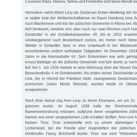
Cousinen Klara, Helena, Selma und Friederika sind keine Berufe b
Vermutlich nahm Alfred Levy als Soldat am Ersten Weltkrieg teil. Al
er später trotz der Weltwirtschaftskrise im Raum Hamburg eine A
nach Blankenese und trat der jüdischen Gemeinde in Altona bei. Ab
dort besteuert, meldete sich aber nach nur zwei Wochen nach H
Eimsbüttel in die Schäferkampsallee 49. Als er 1932 erwerbs
vorübergehend nach Brodenbach zurück, wo immer noch Verwa
Wieder in Eimbüttel, fand er eine Unterkunft in der Weidena
verschiedenen zeitlich befristeten Tätigkeiten. Im Dezember 1934
Jahre in die Hansastraße 64. Sein Einkommen war sehr gering, 
erneut Beiträge an die jüdische Gemeinde und fuhr damit, je na
fort. Am 1. Juli 1936 mietete er eine Wohnung über der Neuen 
Beneckestraße 4 im Grindelviertel. Als erstes seiner Geschwister 
Lina, die in Höchst bei Frankfurt lebte, zwangsweise Deutschlan
polnischen Juden Moritz Weinreb, wurden beide im Okto
ausgewiesen.
Nach ihrer Heirat zog Anni Levy zu ihrem Ehemann, wo am 31. J
geboren wurde. Im August 1938 hatte der Reichsminist
Namensverordnung erlassen, aufgrund derer neugeborene jüdis
Namen aus einer vorgegebenen Liste erhalten durften. Anni und A
Namen Tirze. Tirze entwickelte sich zu einem stämmigen b
Lockenkopf, der die Freude aller Angestellten der jüdische
Großmutter Fanny Borchardt wurde. Tirze war eine "Hildeshei