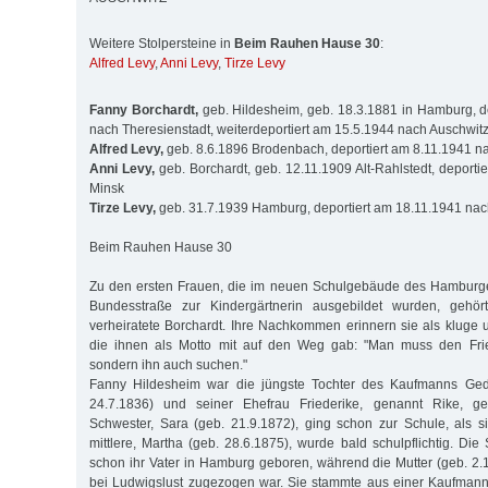
Weitere Stolpersteine in
Beim Rauhen Hause 30
:
Alfred Levy
,
Anni Levy
,
Tirze Levy
Fanny Borchardt,
geb. Hildesheim, geb. 18.3.1881 in Hamburg, d
nach Theresienstadt, weiterdeportiert am 15.5.1944 nach Auschwit
Alfred Levy,
geb. 8.6.1896 Brodenbach, deportiert am 8.11.1941 n
Anni Levy,
geb. Borchardt, geb. 12.11.1909 Alt-Rahlstedt, deporti
Minsk
Tirze Levy,
geb. 31.7.1939 Hamburg, deportiert am 18.11.1941 nac
Beim Rauhen Hause 30
Zu den ersten Frauen, die im neuen Schulgebäude des Hamburger
Bundesstraße zur Kindergärtnerin ausgebildet wurden, gehör
verheiratete Borchardt. Ihre Nachkommen erinnern sie als kluge
die ihnen als Motto mit auf den Weg gab: "Man muss den Frie
sondern ihn auch suchen."
Fanny Hildesheim war die jüngste Tochter des Kaufmanns Geda
24.7.1836) und seiner Ehefrau Friederike, genannt Rike, geb
Schwester, Sara (geb. 21.9.1872), ging schon zur Schule, als 
mittlere, Martha (geb. 28.6.1875), wurde bald schulpflichtig. Di
schon ihr Vater in Hamburg geboren, während die Mutter (geb. 2
bei Ludwigslust zugezogen war. Sie stammte aus einer Kaufmann