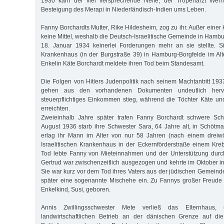
1930 kam der viel versprechende Neffe, der Tropenarzt Werne
Besteigung des Merapi in Niederländisch-Indien ums Leben.
Fanny Borchardts Mutter, Rike Hildesheim, zog zu ihr. Außer einer 
keine Mittel, weshalb die Deutsch-Israelitische Gemeinde in Hamb
18. Januar 1934 keinerlei Forderungen mehr an sie stellte. S
Krankenhaus (in der Burgstraße 39) in Hamburg-Borgfelde im Alt
Enkelin Käte Borchardt meldete ihren Tod beim Standesamt.
Die Folgen von Hitlers Judenpolitik nach seinem Machtantritt 193
gehen aus den vorhandenen Dokumenten undeutlich hervo
steuerpflichtiges Einkommen stieg, während die Töchter Käte u
erreichten.
Zweieinhalb Jahre später trafen Fanny Borchardt schwere Sch
August 1936 starb ihre Schwester Sara, 64 Jahre alt, in Schötm
erlag ihr Mann im Alter von nur 58 Jahren (nach einem dreiwö
Israelitischen Krankenhaus in der Eckernförderstraße einem Kr
Tod lebte Fanny von Mieteinnahmen und der Unterstützung durch
Gertrud war zwischenzeitlich ausgezogen und kehrte im Oktober in
Sie war kurz vor dem Tod ihres Vaters aus der jüdischen Gemeind
später eine sogenannte Mischehe ein. Zu Fannys großer Freude 
Enkelkind, Susi, geboren.
Annis Zwillingsschwester Mete verließ das Elternhaus
landwirtschaftlichen Betrieb an der dänischen Grenze auf d