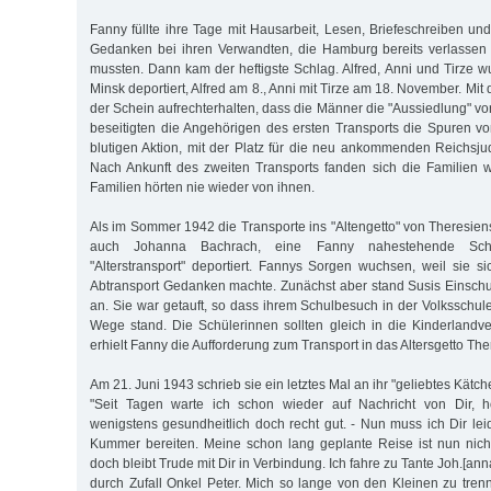
Fanny füllte ihre Tage mit Hausarbeit, Lesen, Briefeschreiben un
Gedanken bei ihren Verwandten, die Hamburg bereits verlassen
mussten. Dann kam der heftigste Schlag. Alfred, Anni und Tirze w
Minsk deportiert, Alfred am 8., Anni mit Tirze am 18. November. Mi
der Schein aufrechterhalten, dass die Männer die "Aussiedlung" vor
beseitigten die Angehörigen des ersten Transports die Spuren 
blutigen Aktion, mit der Platz für die neu ankommenden Reichsj
Nach Ankunft des zweiten Transports fanden sich die Familien 
Familien hörten nie wieder von ihnen.
Als im Sommer 1942 die Transporte ins "Altengetto" von Theresie
auch Johanna Bachrach, eine Fanny nahestehende Sch
"Alterstransport" deportiert. Fannys Sorgen wuchsen, weil sie s
Abtransport Gedanken machte. Zunächst aber stand Susis Einsch
an. Sie war getauft, so dass ihrem Schulbesuch in der Volksschu
Wege stand. Die Schülerinnen sollten gleich in die Kinderland
erhielt Fanny die Aufforderung zum Transport in das Altersgetto The
Am 21. Juni 1943 schrieb sie ein letztes Mal an ihr "geliebtes Kätch
"Seit Tagen warte ich schon wieder auf Nachricht von Dir, ho
wenigstens gesundheitlich doch recht gut. - Nun muss ich Dir le
Kummer bereiten. Meine schon lang geplante Reise ist nun nich
doch bleibt Trude mit Dir in Verbindung. Ich fahre zu Tante Joh.[anna],
durch Zufall Onkel Peter. Mich so lange von den Kleinen zu trenn