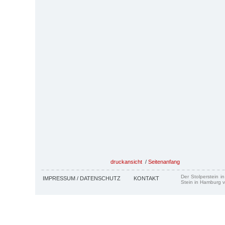
druckansicht
/
Seitenanfang
Der Stolperstein i
IMPRESSUM / DATENSCHUTZ
KONTAKT
Stein in Hamburg v