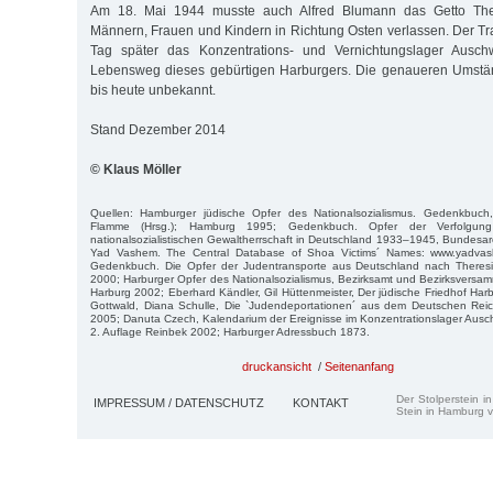
Am 18. Mai 1944 musste auch Alfred Blumann das Getto Ther
Männern, Frauen und Kindern in Richtung Osten verlassen. Der Tra
Tag später das Konzentrations- und Vernichtungslager Auschw
Lebensweg dieses gebürtigen Harburgers. Die genaueren Umstä
bis heute unbekannt.
Stand Dezember 2014
© Klaus Möller
Quellen: Hamburger jüdische Opfer des Nationalsozialismus. Gedenkbuch
Flamme (Hrsg.); Hamburg 1995; Gedenkbuch. Opfer der Verfolgun
nationalsozialistischen Gewaltherrschaft in Deutschland 1933–1945, Bundesarc
Yad Vashem. The Central Database of Shoa Victims´ Names: www.yadvash
Gedenkbuch. Die Opfer der Judentransporte aus Deutschland nach Theres
2000; Harburger Opfer des Nationalsozialismus, Bezirksamt und Bezirksversam
Harburg 2002; Eberhard Kändler, Gil Hüttenmeister, Der jüdische Friedhof Har
Gottwald, Diana Schulle, Die `Judendeportationen´ aus dem Deutschen Re
2005; Danuta Czech, Kalendarium der Ereignisse im Konzentrationslager Aus
2. Auflage Reinbek 2002; Harburger Adressbuch 1873.
druckansicht
/
Seitenanfang
Der Stolperstein i
IMPRESSUM / DATENSCHUTZ
KONTAKT
Stein in Hamburg v