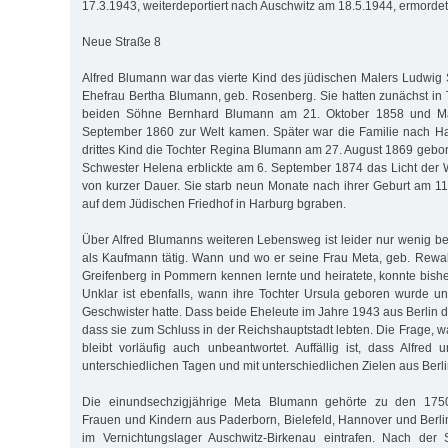
17.3.1943, weiterdeportiert nach Auschwitz am 18.5.1944, ermordet
Neue Straße 8
Alfred Blumann war das vierte Kind des jüdischen Malers Ludwig
Ehefrau Bertha Blumann, geb. Rosenberg. Sie hatten zunächst in 
beiden Söhne Bernhard Blumann am 21. Oktober 1858 und Ma
September 1860 zur Welt kamen. Später war die Familie nach H
drittes Kind die Tochter Regina Blumann am 27. August 1869 gebor
Schwester Helena erblickte am 6. September 1874 das Licht der W
von kurzer Dauer. Sie starb neun Monate nach ihrer Geburt am 1
auf dem Jüdischen Friedhof in Harburg bgraben.
Über Alfred Blumanns weiteren Lebensweg ist leider nur wenig bek
als Kaufmann tätig. Wann und wo er seine Frau Meta, geb. Rewal
Greifenberg in Pommern kennen lernte und heiratete, konnte bishe
Unklar ist ebenfalls, wann ihre Tochter Ursula geboren wurde u
Geschwister hatte. Dass beide Eheleute im Jahre 1943 aus Berlin de
dass sie zum Schluss in der Reichshauptstadt lebten. Die Frage, w
bleibt vorläufig auch unbeantwortet. Auffällig ist, dass Alfr
unterschiedlichen Tagen und mit unterschiedlichen Zielen aus Berli
Die einundsechzigjährige Meta Blumann gehörte zu den 175
Frauen und Kindern aus Paderborn, Bielefeld, Hannover und Berli
im Vernichtungslager Auschwitz-Birkenau eintrafen. Nach der