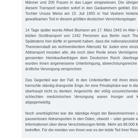
Männer und 200 Frauen in das Lager eingewiesen. Die übrig
diesem Transport wurden sofort in den Gaskammern getötet. Ein
Tochter Ursula Weiss am 15. Juli 1955 in Yad Vashem hinterleg
gewaltsamen Tod in diesem größten deutschen Vernichtungslager.
14 Tage später wurde Alfred Blumann am 17. März 1943 im Alter
letzten Großtransport von 1342 Personen aus Berlin nach There
Spätestens hier dürfte er gemerkt haben, dass die nationalsozial
Theresienstadt als wohlverdientem Alterssitz für Juden eine ein
Abtransport mussten alle, die noch über Reste eines Vermögens 
genannten Heimkaufverträgen dem Deutschen Reich übertrage
wurden ihnen angemessene Unterbringung, abwechslungsreiche 
ärztliche Versorgung versprochen.
Das Gegenteil war der Fall. In den Unterkünften mit ihren drei
herrschte ständig drangvolle Enge. An eine Privatsphäre war in d
überhaupt nicht zu denken. Angesichts der völlig unzureichend
schlechten medizinischen Versorgung waren Hunger und K
allgegenwärtig.
Noch unerträglicher war die ständige Angst der Bewohnerinnen
pausenlosen Abtransporten in den Osten, obwohl – oder gerade 
Informationen über diese Verschiebungen fehlte. Mehr als 88.00
betroffen. Für die meisten von ihnen war es der letzte Teil ihrer Rei