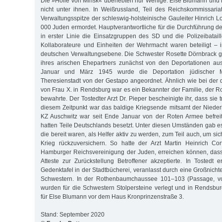
Die »Hölle von Minsk« überlebten nur Wenige. Else Blumann und
nicht unter ihnen. In Weißrussland, Teil des Reichskommissari
Verwaltungsspitze der schleswig-holsteinische Gauleiter Hinrich 
000 Juden ermordet. Hauptverantwortliche für die Durchführung
in erster Linie die Einsatzgruppen des SD und die Polizeibatail
Kollaborateure und Einheiten der Wehrmacht waren beteiligt – 
deutschen Verwaltungsebene. Die Schwester Rosette Dörnbrack 
ihres arischen Ehepartners zunächst von den Deportationen a
Januar und März 1945 wurde die Deportation jüdischer M
Theresienstadt von der Gestapo angeordnet. Ähnlich wie bei der
von Frau X. in Rendsburg war es ein Bekannter der Familie, der R
bewahrte. Der Tostedter Arzt Dr. Pieper bescheinigte ihr, dass sie 
diesem Zeitpunkt war das baldige Kriegsende mitsamt der Niede
KZ Auschwitz war seit Ende Januar von der Roten Armee befreit
hatten Teile Deutschlands besetzt. Unter diesen Umständen gab e
die bereit waren, als Helfer aktiv zu werden, zum Teil auch, um sic
Krieg rückzuversichern. So hatte der Arzt Martin Heinrich Cort
Hamburger Reichsvereinigung der Juden, erreichen können, dass
Atteste zur Zurückstellung Betroffener akzeptierte. In Tostedt e
Gedenktafel in der Stadtbücherei, veranlasst durch eine Großnicht
Schwestern. In der Rothenbaumchaussee 101–103 (Passage, vo
wurden für die Schwestern Stolpersteine verlegt und in Rendsburg
für Else Blumann vor dem Haus Kronprinzenstraße 3.
Stand: September 2020