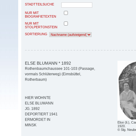
STADTTEILSUCHE
NUR MIT
BIOGRAFIETEXTEN
NUR MIT
STOLPERTONSTEIN
SORTIERUNG
ELSE BLUMANN * 1892
Rothenbaumchaussee 101-103 (Passage,
vormals Schlüterweg) (Eimsbüttel,
Rotherbaum)
HIER WOHNTE
ELSE BLUMANN
JG. 1892
DEPORTIERT 1941
ERMORDET IN
Else (li.), 
MINSK
1920.
© Slg. Neub