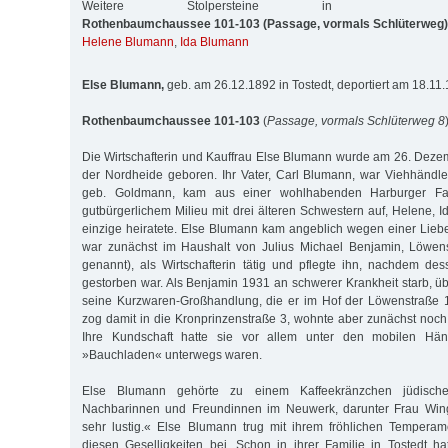
Weitere Stolpersteine in
Rothenbaumchaussee 101-103 (Passage, vormals Schlüterweg)
Helene Blumann
,
Ida Blumann
Else Blumann,
geb. am 26.12.1892 in Tostedt, deportiert am 18.11
Rothenbaumchaussee 101-103
(
Passage, vormals Schlüterweg 8
Die Wirtschafterin und Kauffrau Else Blumann wurde am 26. Dezem
der Nordheide geboren. Ihr Vater, Carl Blumann, war Viehhändler
geb. Goldmann, kam aus einer wohlhabenden Harburger Fam
gutbürgerlichem Milieu mit drei älteren Schwestern auf, Helene, I
einzige heiratete. Else Blumann kam angeblich wegen einer Lie
war zunächst im Haushalt von Julius Michael Benjamin, Löwen
genannt), als Wirtschafterin tätig und pflegte ihn, nachdem d
gestorben war. Als Benjamin 1931 an schwerer Krankheit starb,
seine Kurzwaren-Großhandlung, die er im Hof der Löwenstraße 1
zog damit in die Kronprinzenstraße 3, wohnte aber zunächst noch
Ihre Kundschaft hatte sie vor allem unter den mobilen Hän
»Bauchladen« unterwegs waren.
Else Blumann gehörte zu einem Kaffeekränzchen jüdischer
Nachbarinnen und Freundinnen im Neuwerk, darunter Frau Win
sehr lustig.« Else Blumann trug mit ihrem fröhlichen Temper
diesen Geselligkeiten bei. Schon in ihrer Familie in Tostedt hat