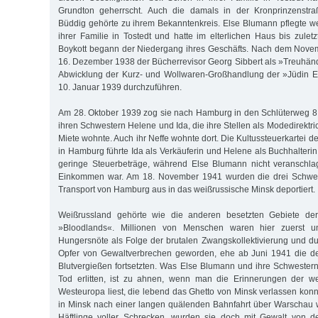
Grundton geherrscht. Auch die damals in der Kronprinzenstr
Büddig gehörte zu ihrem Bekanntenkreis. Else Blumann pflegte we
ihrer Familie in Tostedt und hatte im elterlichen Haus bis zulet
Boykott begann der Niedergang ihres Geschäfts. Nach dem Nov
16. Dezember 1938 der Bücherrevisor Georg Sibbert als »Treuhänd
Abwicklung der Kurz- und Wollwaren-Großhandlung der »Jüdin 
10. Januar 1939 durchzuführen.
Am 28. Oktober 1939 zog sie nach Hamburg in den Schlüterweg 8
ihren Schwestern Helene und Ida, die ihre Stellen als Modedirektric
Miete wohnte. Auch ihr Neffe wohnte dort. Die Kultussteuerkartei
in Hamburg führte Ida als Verkäuferin und Helene als Buchhalteri
geringe Steuerbeträge, während Else Blumann nicht veranschla
Einkommen war. Am 18. November 1941 wurden die drei Schwes
Transport von Hamburg aus in das weißrussische Minsk deportiert.
Weißrussland gehörte wie die anderen besetzten Gebiete de
»Bloodlands«. Millionen von Menschen waren hier zuerst un
Hungersnöte als Folge der brutalen Zwangskollektivierung und d
Opfer von Gewaltverbrechen geworden, ehe ab Juni 1941 die d
Blutvergießen fortsetzten. Was Else Blumann und ihre Schwestern
Tod erlitten, ist zu ahnen, wenn man die Erinnerungen der 
Westeuropa liest, die lebend das Ghetto von Minsk verlassen konn
in Minsk nach einer langen quälenden Bahnfahrt über Warschau w
Häftlinge voller Schrecken, wurden sie doch mit Gewalt von 