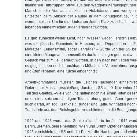
litauischen Hilfstruppen brutal aus den Waggons herausgeprügelt.
Marsch in die Vorstadt mit kleinen Holzhäusern und wenigen
Entsetzen beim Anblick der Räume in dem Schulgebäude, in d
werden sollten. Um für die deutschen Juden Platz zu schaffen, wa
lebenden einheimischen Juden ermordet worden.
Es gab zunächst weder Licht, noch Wasser, weder Fenster, Heiz
was die jüdische Gemeinde in Hamburg den Deportierten im Zu
Matratzen, Lebensmittel, sogar Fahrräder – wurde von der SS b
eine kleine Menge an Lebensmitteln durfte ins Lager gebracht wer
Gepäck war zum Teil geraubt worden. In den nächsten Tagen wur
es ging, mit den noch brauchbaren Möbeln der Vorbewohner ausges
und Öfen repariert, eine Küche eingerichtet.
Arbeitskommandos mussten die Leichen Tausender einheimis
Opfer einer Massenerschießung durch die SS am 9. November 1
Teil des Ghettos. »Viele von uns hatten noch nie einen Toten gese
unter einer solchen ständigen Todesdrohung gelebt. Aber irgen
auch daran, an Tod, Krankheit, Hunger und Kälte. Wir hatten noch
Transporte aus dem Reichsgebiet verschlimmerten die Bedingunge
1942 und 1943 wurde das Ghetto »liquidiert«. Im Juli 1942 wu
Berlin, Bremen, dem Rheinland, Wien und Brünn Opfer der Masse
1943 vernichtete die SS und die Polizei die Hamburger und weit