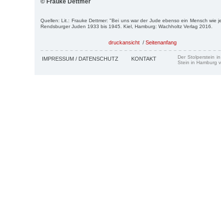
© Frauke Dettmer
Quellen: Lit.: Frauke Dettmer: "Bei uns war der Jude ebenso ein Mensch wie
Rendsburger Juden 1933 bis 1945. Kiel, Hamburg: Wachholtz Verlag 2016.
druckansicht
/
Seitenanfang
Der Stolperstein i
IMPRESSUM / DATENSCHUTZ
KONTAKT
Stein in Hamburg v