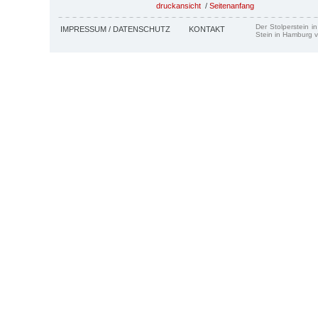
druckansicht
/
Seitenanfang
Der Stolperstein i
IMPRESSUM / DATENSCHUTZ
KONTAKT
Stein in Hamburg v