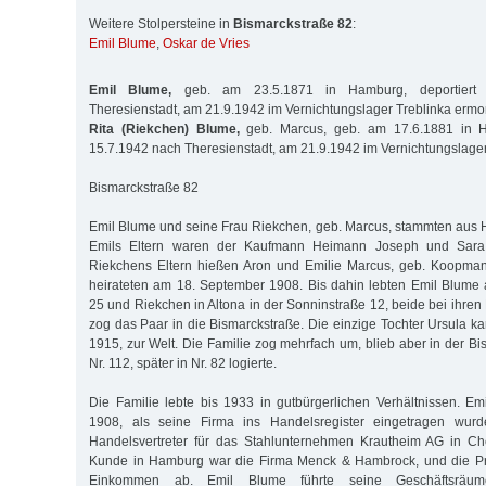
Weitere Stolpersteine in
Bismarckstraße 82
:
Emil Blume
,
Oskar de Vries
Emil Blume,
geb. am 23.5.1871 in Hamburg, deportiert
Theresienstadt, am 21.9.1942 im Vernichtungslager Treblinka ermo
Rita (Riekchen) Blume,
geb. Marcus, geb. am 17.6.1881 in Ha
15.7.1942 nach Theresienstadt, am 21.9.1942 im Vernichtungslager
Bismarckstraße 82
Emil Blume und seine Frau Riekchen, geb. Marcus, stammten aus
Emils Eltern waren der Kaufmann Heimann Joseph und Sara 
Riekchens Eltern hießen Aron und Emilie Marcus, geb. Koopma
heirateten am 18. September 1908. Bis dahin lebten Emil Blum
25 und Riekchen in Altona in der Sonninstraße 12, beide bei ihren 
zog das Paar in die Bismarckstraße. Die einzige Tochter Ursula k
1915, zur Welt. Die Familie zog mehrfach um, blieb aber in der Bi
Nr. 112, später in Nr. 82 logierte.
Die Familie lebte bis 1933 in gutbürgerlichen Verhältnissen. Emi
1908, als seine Firma ins Handelsregister eingetragen wurde
Handelsvertreter für das Stahlunternehmen Krautheim AG in Che
Kunde in Hamburg war die Firma Menck & Hambrock, und die Pro
Einkommen ab. Emil Blume führte seine Geschäftsräu