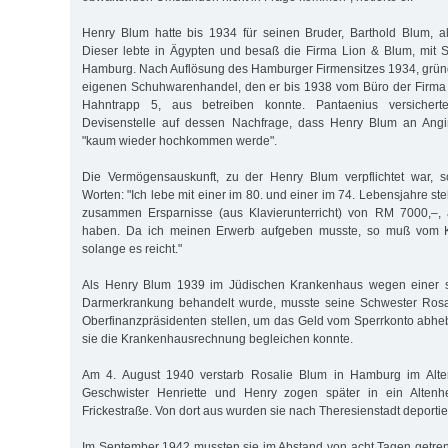
Henry Blum hatte bis 1934 für seinen Bruder, Barthold Blum, als
Dieser lebte in Ägypten und besaß die Firma Lion & Blum, mit S
Hamburg. Nach Auflösung des Hamburger Firmensitzes 1934, grün
eigenen Schuhwarenhandel, den er bis 1938 vom Büro der Firma
Hahntrapp 5, aus betreiben konnte. Pantaenius versiche
Devisenstelle auf dessen Nachfrage, dass Henry Blum an Angi
"kaum wieder hochkommen werde".
Die Vermögensauskunft, zu der Henry Blum verpflichtet war, s
Worten: "Ich lebe mit einer im 80. und einer im 74. Lebensjahre s
zusammen Ersparnisse (aus Klavierunterricht) von RM 7000,–,
haben. Da ich meinen Erwerb aufgeben musste, so muß vom Ka
solange es reicht."
Als Henry Blum 1939 im Jüdischen Krankenhaus wegen einer 
Darmerkrankung behandelt wurde, musste seine Schwester Rosa
Oberfinanzpräsidenten stellen, um das Geld vom Sperrkonto abhe
sie die Krankenhausrechnung begleichen konnte.
Am 4. August 1940 verstarb Rosalie Blum in Hamburg im Alter
Geschwister Henriette und Henry zogen später in ein Altenh
Frickestraße. Von dort aus wurden sie nach Theresienstadt deportier
Im September 1942 mussten sie im Abstand von acht Tagen getrennt