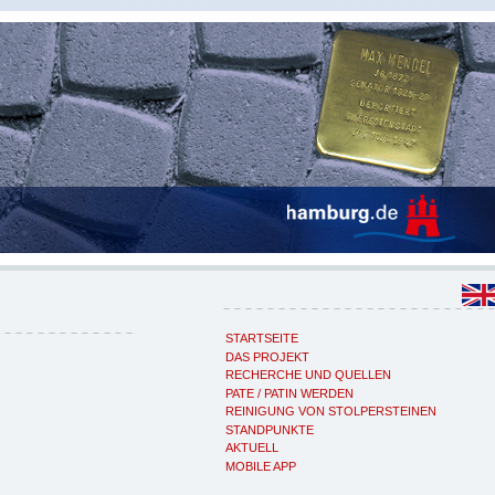
STARTSEITE
DAS PROJEKT
RECHERCHE UND QUELLEN
PATE / PATIN WERDEN
REINIGUNG VON STOLPERSTEINEN
STANDPUNKTE
AKTUELL
MOBILE APP