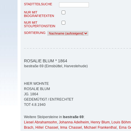
STADTTEILSUCHE
NUR MIT
BIOGRAFIETEXTEN
NUR MIT
STOLPERTONSTEIN
SORTIERUNG
ROSALIE BLUM * 1864
Isestraße 69 (Eimsbüttel, Harvestehude)
HIER WOHNTE
ROSALIE BLUM
JG. 1864
GEDEMÜTIGT / ENTRECHTET
TOT 4.8.1940
Weitere Stolpersteine in
Isestraße 69
:
Liesel Abrahamsohn
,
Johanna Adelheim
,
Henry Blum
,
Louis Böhm
Brach
,
Hillel Chassel
,
Irma Chassel
,
Michael Frankenthal
,
Erna Go