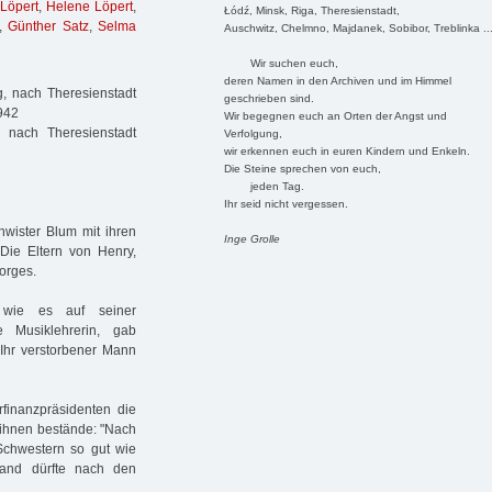
 Löpert
,
Helene Löpert
,
Łódź, Minsk, Riga, Theresienstadt,
,
Günther Satz
,
Selma
Auschwitz, Chelmno, Majdanek, Sobibor, Treblinka ..
Wir suchen euch,
deren Namen in den Archiven und im Himmel
, nach Theresienstadt
geschrieben sind.
1942
Wir begegnen euch an Orten der Angst und
nach Theresienstadt
Verfolgung,
wir erkennen euch in euren Kindern und Enkeln.
Die Steine sprechen von euch,
jeden Tag.
Ihr seid nicht vergessen.
wister Blum mit ihren
Inge Grolle
Die Eltern von Henry,
orges.
 wie es auf seiner
e Musiklehrerin, gab
. Ihr verstorbener Mann
finanzpräsidenten die
 ihnen bestände: "Nach
chwestern so gut wie
land dürfte nach den