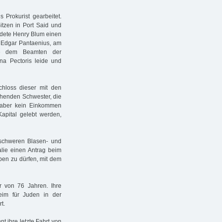
 Prokurist gearbeitet.
itzen in Port Said und
dete Henry Blum einen
 Edgar Pantaenius, am
rte dem Beamten der
na Pectoris leide und
chloss dieser mit den
tehenden Schwester, die
 aber kein Einkommen
pital gelebt werden,
schweren Blasen- und
lie einen Antrag beim
ben zu dürfen, mit dem
 von 76 Jahren. Ihre
eim für Juden in der
t.
 ihre letzte Fahrt von