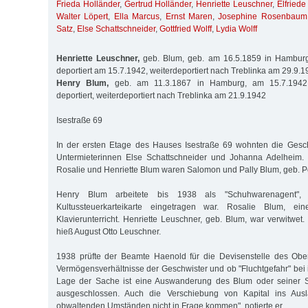
Frieda Holländer
,
Gertrud Holländer
,
Henriette Leuschner
,
Elfriede
Walter Löpert
,
Ella Marcus
,
Ernst Maren
,
Josephine Rosenbaum
Satz
,
Else Schattschneider
,
Gottfried Wolff
,
Lydia Wolff
Henriette Leuschner,
geb. Blum, geb. am 16.5.1859 in Hamburg
deportiert am 15.7.1942, weiterdeportiert nach Treblinka am 29.9.
Henry Blum,
geb. am 11.3.1867 in Hamburg, am 15.7.1942 
deportiert, weiterdeportiert nach Treblinka am 21.9.1942
Isestraße 69
In der ersten Etage des Hauses Isestraße 69 wohnten die Gesch
Untermieterinnen Else Schattschneider und Johanna Adelheim. 
Rosalie und Henriette Blum waren Salomon und Pally Blum, geb. P
Henry Blum arbeitete bis 1938 als "Schuhwarenagent",
Kultussteuerkarteikarte eingetragen war. Rosalie Blum, ein
Klavierunterricht. Henriette Leuschner, geb. Blum, war verwitwet
hieß August Otto Leuschner.
1938 prüfte der Beamte Haenold für die Devisenstelle des Ober
Vermögensverhältnisse der Geschwister und ob "Fluchtgefahr" bei
Lage der Sache ist eine Auswanderung des Blum oder seiner S
ausgeschlossen. Auch die Verschiebung von Kapital ins Aus
obwaltenden Umständen nicht in Frage kommen", notierte er.