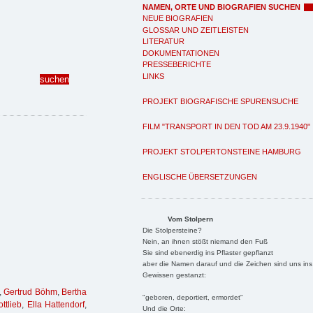
NAMEN, ORTE UND BIOGRAFIEN SUCHEN
NEUE BIOGRAFIEN
GLOSSAR UND ZEITLEISTEN
LITERATUR
DOKUMENTATIONEN
PRESSEBERICHTE
LINKS
PROJEKT BIOGRAFISCHE SPURENSUCHE
FILM "TRANSPORT IN DEN TOD AM 23.9.1940"
PROJEKT STOLPERTONSTEINE HAMBURG
ENGLISCHE ÜBERSETZUNGEN
Vom Stolpern
Die Stolpersteine?
Nein, an ihnen stößt niemand den Fuß
Sie sind ebenerdig ins Pflaster gepflanzt
aber die Namen darauf und die Zeichen sind uns ins
Gewissen gestanzt:
,
Gertrud Böhm
,
Bertha
"geboren, deportiert, ermordet"
ttlieb
,
Ella Hattendorf
,
Und die Orte: