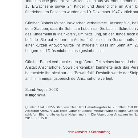
Todesursache genannt. Nur 39 Menschen aus Alsterdorf überlebte
15 Erwachsene sowie 24 Kinder und Jugendliche im Alter b
überlebenden Patienten wurden am 19. Dezember 1947 zurück nach 
Günther Blobels Mutter, inzwischen verheiratete Hassenpflug, be
dem Glauben, dass ihr Sohn am Leben sei. Sie bat mit Schreiben
das Kinderheim in Mainkofen", um Mitteilung, ob der Junge noch d
befinde. Sie bat zudem um Auskunft über seinen Gesundheits- u
einer kurzen Antwort wurde ihr mitgeteilt, dass ihr Sohn am 2
Lungen- und Drüsentuberkulose gestorben sei.
Günther Blobel verbrachte den größeren Teil seines kurzen Lebe
Anstalt Anscharhöhe. Soweit erkennbar, kümmerte sich das Per
betrachtete ihn nicht nur als "Bewahrfall". Deshalb wurde der Stol
an ihn im Eingangsbereich der Anscharhöhe verlegt.
Stand: August 2023
© Ingo Wille
Quellen: StaH 332-5 Standesämter 5101 Geburtsregister Nr. 2321940 Rolff Blo
Alsterdorf Archiv, V 436 (Akte Günther Blobel); Michael Wunder, Ingrid Genkel
schiefen Ebene gibt es kein Halten mehr – Die Alsterdorfer Anstalten im Nati
2016, S. 315 ff.
druckansicht
/
Seitenanfang