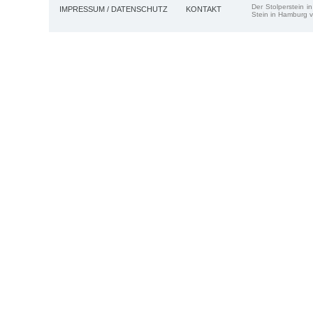
Der Stolperstein i
IMPRESSUM / DATENSCHUTZ
KONTAKT
Stein in Hamburg v