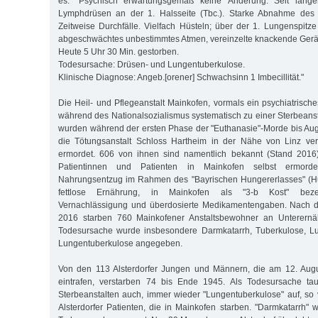
es: "Psychisch erwartungsgemäß keine Änderung. Seit länger
Lymphdrüsen an der 1. Halsseite (Tbc.). Starke Abnahme des 
Zeitweise Durchfälle. Vielfach Hüsteln; über der 1. Lungenspitz
abgeschwächtes unbestimmtes Atmen, vereinzelte knackende Ger
Heute 5 Uhr 30 Min. gestorben.
Todesursache: Drüsen- und Lungentuberkulose.
Klinische Diagnose: Angeb.[orener] Schwachsinn 1 Imbecillität."
Die Heil- und Pflegeanstalt Mainkofen, vormals ein psychiatrisc
während des Nationalsozialismus systematisch zu einer Sterbeansta
wurden während der ersten Phase der "Euthanasie"-Morde bis Au
die Tötungsanstalt Schloss Hartheim in der Nähe von Linz ve
ermordet. 606 von ihnen sind namentlich bekannt (Stand 2016
Patientinnen und Patienten in Mainkofen selbst ermord
Nahrungsentzug im Rahmen des "Bayrischen Hungererlasses" (Hun
fettlose Ernährung, in Mainkofen als "3-b Kost" bezeic
Vernachlässigung und überdosierte Medikamentengaben. Nach 
2016 starben 760 Mainkofener Anstaltsbewohner an Unterernäh
Todesursache wurde insbesondere Darmkatarrh, Tuberkulose, L
Lungentuberkulose angegeben.
Von den 113 Alsterdorfer Jungen und Männern, die am 12. Aug
eintrafen, verstarben 74 bis Ende 1945. Als Todesursache ta
Sterbeanstalten auch, immer wieder "Lungentuberkulose" auf, so 
Alsterdorfer Patienten, die in Mainkofen starben. "Darmkatarrh" 