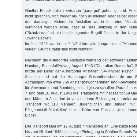
Günther Blobel hatte inzwischen "ganz gut" gehen gelernt. Er k
nicht sprechen, sich weder an- noch auskleiden oder selbst esse
den damaligen Alsterdorfer Anstalten wurde ihm eine "Schutz
verhindert werden sollte, dass er "das Bettzeug in den Mund 
("Schutzjacke" ist ein beschönigender Begriff für die in der U
"Zwangsjacke").
Im Juni 1943 wurde der 6 1/2 Jahre alte Junge in das "Männerg
verlegt. Gründe dafür sind nicht vermerkt.
Nachdem die Alsterdorfer Anstalten während der schweren Luftangr
Hamburg Ende Juli/Anfang August 1943 ("Operation Gomorrha") Sc
nutzte der Leiter der Alsterdorfer Anstalten, SA-Mitglied Pastor 
Situation und bat die Hamburger Gesundheitsbehörde um 
Abtransport von etwa 750 Anstaltsbewohnerinnen und –bewohner
für Verwundete und Bombengeschädigte zu schaffen. Daraufhin v
7. und dem 16. August 1943 drei Transporte mit insgesamt 469 M
und Männern Alsterdorf in verschiedene Richtungen, darunter a
Transport mit 113 Männern, Jugendlichen und Jungen mit 
Pflegeanstalt Mainkofen" in der Nähe von Passau. Unter ihne
Blobel.
Der Transport kam am 12. August in Mainkofen an. Eine kurze Notiz
bis zum 28. Juni 1945 die einzige Eintragung in Günther Blobels P