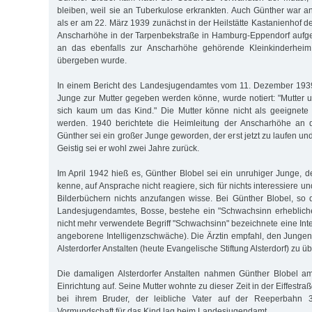
bleiben, weil sie an Tuberkulose erkrankten. Auch Günther war a
als er am 22. März 1939 zunächst in der Heilstätte Kastanienhof d
Anscharhöhe in der Tarpenbekstraße in Hamburg-Eppendorf auf
an das ebenfalls zur Anscharhöhe gehörende Kleinkinderheim 
übergeben wurde.
In einem Bericht des Landesjugendamtes vom 11. Dezember 1939
Junge zur Mutter gegeben werden könne, wurde notiert: "Mutter
sich kaum um das Kind." Die Mutter könne nicht als geeignete
werden. 1940 berichtete die Heimleitung der Anscharhöhe an 
Günther sei ein großer Junge geworden, der erst jetzt zu laufen u
Geistig sei er wohl zwei Jahre zurück.
Im April 1942 hieß es, Günther Blobel sei ein unruhiger Junge, 
kenne, auf Ansprache nicht reagiere, sich für nichts interessiere u
Bilderbüchern nichts anzufangen wisse. Bei Günther Blobel, so d
Landesjugendamtes, Bosse, bestehe ein "Schwachsinn erheblich
nicht mehr verwendete Begriff "Schwachsinn" bezeichnete eine Int
angeborene Intelligenzschwäche). Die Ärztin empfahl, den Jungen 
Alsterdorfer Anstalten (heute Evangelische Stiftung Alsterdorf) zu ü
Die damaligen Alsterdorfer Anstalten nahmen Günther Blobel am
Einrichtung auf. Seine Mutter wohnte zu dieser Zeit in der Eiffest
bei ihrem Bruder, der leibliche Vater auf der Reeperbahn 3
Vormundschaft für das Kind lag beim Landesjugendamt.