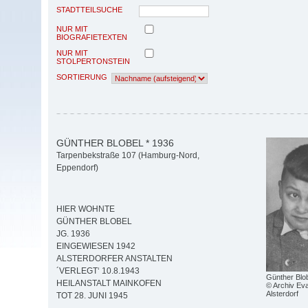
STADTTEILSUCHE
NUR MIT
BIOGRAFIETEXTEN
NUR MIT
STOLPERTONSTEIN
SORTIERUNG
GÜNTHER BLOBEL * 1936
Tarpenbekstraße 107 (Hamburg-Nord,
Eppendorf)
HIER WOHNTE
GÜNTHER BLOBEL
JG. 1936
EINGEWIESEN 1942
ALSTERDORFER ANSTALTEN
´VERLEGT‘ 10.8.1943
Günther Blo
HEILANSTALT MAINKOFEN
© Archiv Eva
Alsterdorf
TOT 28. JUNI 1945