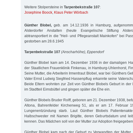
Weitere Stolpersteine in
Tarpenbekstraße 107
:
Josephine Boock
,
Klaus Peter Wörbach
Günther Blobel,
geb. am 14.12.1936 in Hamburg, aufgenomm
Alsterdorfer Anstalten (heute Evangelische Stiftung Alste
abtransportiert in die "Heil- und Pflegeanstalt Mainkofen" bei Pa
gestorben am 28.6.1945
Tarpenbekstraße 107
(Anscharhöhe), Eppendorf
Günther Blobel kam am 14. Dezember 1936 in der damaligen Ham
der Staatlichen Frauenklinik Finkenau, in Hamburg-Uhlenhorst, Fi
Seine Mutter, die Arbeiterin Irmentraut Blobel, war bei Günthers Geb
Vater Ernst Ludwig Siegfried Hassenpflug erkannte seine Vatersch
Beide Eltern wohnten zur Zeit von Günther Blobels Geburt in der 
im Stadtteil Eimsbüttel und gingen später die Ehe ein.
Günther Blobels Bruder Rolff, geboren am 21. Dezember 1938, bef
Altona, Bahrenfelder Kirchenweg 51, als er am 17. Februar 1
Lungenentzündung starb. Laut Günther Blobels Patientenakt
Halbschwester mit Namen Brigitte, deren Geburtsdatum und leib
kennen. Das Mädchen soll von der Mutter zur Adoption freigegeben
Günther Blobel kam nach der Geburt zu Verwandten der Mutter, 