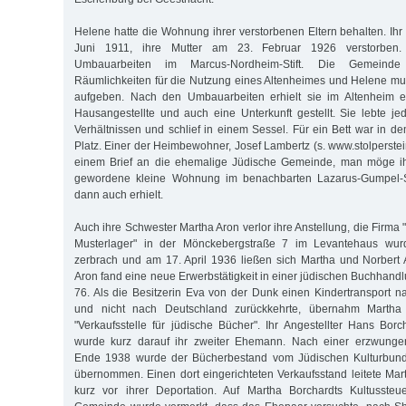
Helene hatte die Wohnung ihrer verstorbenen Eltern behalten. Ihr
Juni 1911, ihre Mutter am 23. Februar 1926 verstorben. 
Umbauarbeiten im Marcus-Nordheim-Stift. Die Gemeinde 
Räumlichkeiten für die Nutzung eines Altenheimes und Helene m
aufgeben. Nach den Umbauarbeiten erhielt sie im Altenheim e
Hausangestellte und auch eine Unterkunft gestellt. Sie lebte j
Verhältnissen und schlief in einem Sessel. Für ein Bett war in d
Platz. Einer der Heimbewohner, Josef Lambertz (s. www.stolperste
einem Brief an die ehemalige Jüdische Gemeinde, man möge ih
gewordene kleine Wohnung im benachbarten Lazarus-Gumpel-Sti
dann auch erhielt.
Auch ihre Schwester Martha Aron verlor ihre Anstellung, die Firm
Musterlager" in der Mönckebergstraße 7 im Levantehaus wurde
zerbrach und am 17. April 1936 ließen sich Martha und Norbert
Aron fand eine neue Erwerbstätigkeit in einer jüdischen Buchhandl
76. Als die Besitzerin Eva von der Dunk einen Kindertransport n
und nicht nach Deutschland zurückkehrte, übernahm Martha
"Verkaufsstelle für jüdische Bücher". Ihr Angestellter Hans Borc
wurde kurz darauf ihr zweiter Ehemann. Nach einer erzwunge
Ende 1938 wurde der Bücherbestand vom Jüdischen Kulturbund 
übernommen. Einen dort eingerichteten Verkaufsstand leitete Mar
kurz vor ihrer Deportation. Auf Martha Borchardts Kultussteu