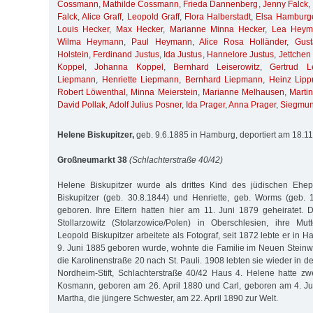
Cossmann
,
Mathilde Cossmann
,
Frieda Dannenberg
,
Jenny Falck
,
Falck
,
Alice Graff
,
Leopold Graff
,
Flora Halberstadt
,
Elsa Hamburg
Louis Hecker
,
Max Hecker
,
Marianne Minna Hecker
,
Lea Heym
Wilma Heymann
,
Paul Heymann
,
Alice Rosa Holländer
,
Gust
Holstein
,
Ferdinand Justus
,
Ida Justus
,
Hannelore Justus
,
Jettchen
Koppel
,
Johanna Koppel
,
Bernhard Leiserowitz
,
Gertrud Le
Liepmann
,
Henriette Liepmann
,
Bernhard Liepmann
,
Heinz Lip
Robert Löwenthal
,
Minna Meierstein
,
Marianne Melhausen
,
Marti
David Pollak
,
Adolf Julius Posner
,
Ida Prager
,
Anna Prager
,
Siegmund
Helene Biskupitzer,
geb. 9.6.1885 in Hamburg, deportiert am 18.1
Großneumarkt 38
(Schlachterstraße 40/42)
Helene Biskupitzer wurde als drittes Kind des jüdischen Ehe
Biskupitzer (geb. 30.8.1844) und Henriette, geb. Worms (geb. 
geboren. Ihre Eltern hatten hier am 11. Juni 1879 geheiratet.
Stollarzowitz (Stolarzowice/Polen) in Oberschlesien, ihre Mu
Leopold Biskupitzer arbeitete als Fotograf, seit 1872 lebte er in
9. Juni 1885 geboren wurde, wohnte die Familie im Neuen Steinw
die Karolinenstraße 20 nach St. Pauli. 1908 lebten sie wieder in d
Nordheim-Stift, Schlachterstraße 40/42 Haus 4. Helene hatte zw
Kosmann, geboren am 26. April 1880 und Carl, geboren am 4. Ju
Martha, die jüngere Schwester, am 22. April 1890 zur Welt.