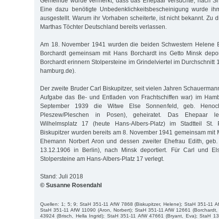
Gemeinde wurde vermerkt, dass das Ehepaar versuchte, nach Sh
Eine dazu benötigte Unbedenklichkeitsbescheinigung wurde i
ausgestellt. Warum ihr Vorhaben scheiterte, ist nicht bekannt. Zu 
Marthas Töchter Deutschland bereits verlassen.
Am 18. November 1941 wurden die beiden Schwestern Helene Bi
Borchardt gemeinsam mit Hans Borchardt ins Getto Minsk depor
Borchardt erinnern Stolpersteine im Grindelviertel im Durchschnitt 
hamburg.de).
Der zweite Bruder Carl Biskupitzer, seit vielen Jahren Schauerman
Aufgabe das Be- und Entladen von Frachtschiffen war) im Hamb
September 1939 die Witwe Else Sonnenfeld, geb. Henoch
Pleszew/Pleschen in Posen), geheiratet. Das Ehepaar l
Wilhelmsplatz 17 (heute Hans-Albers-Platz) im Stadtteil St.
Biskupitzer wurden bereits am 8. November 1941 gemeinsam mit
Ehemann Norbert Aron und dessen zweiter Ehefrau Edith, geb.
13.12.1906 in Berlin), nach Minsk deportiert. Für Carl und El
Stolpersteine am Hans-Albers-Platz 17 verlegt.
Stand: Juli 2018
© Susanne Rosendahl
Quellen: 1; 5; 9; StaH 351-11 AfW 7868 (Biskupitzer, Helene); StaH 351-11 Af
StaH 351-11 AfW 11090 (Aron, Norbert); StaH 351-11 AfW 12661 (Borchardt,
43924 (Brisch, Hella Ingrid); StaH 351-11 AfW 47661 (Bryant, Eva); StaH 1