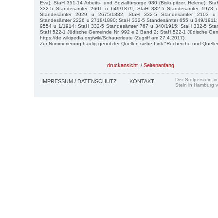
Eva); StaH 351-14 Arbeits- und Sozialfürsorge 980 (Biskupitzer, Helene); St
332-5 Standesämter 2601 u 649/1879; StaH 332-5 Standesämter 1978 
Standesämter 2029 u 2675/1882; StaH 332-5 Standesämter 2103 u
Standesämter 2226 u 2718/1890; StaH 332-5 Standesämter 655 u 349/1911;
9554 u 1/1914; StaH 332-5 Standesämter 767 u 340/1915; StaH 332-5 Sta
StaH 522-1 Jüdische Gemeinde Nr. 992 e 2 Band 2; StaH 522-1 Jüdische Gem
https://de.wikipedia.org/wiki/Schauerleute (Zugriff am 27.4.2017).
Zur Nummerierung häufig genutzter Quellen siehe Link "Recherche und Quelle
druckansicht
/
Seitenanfang
Der Stolperstein i
IMPRESSUM / DATENSCHUTZ
KONTAKT
Stein in Hamburg v