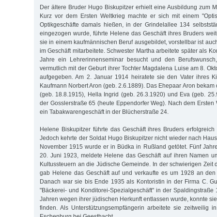
Der ältere Bruder Hugo Biskupitzer erhielt eine Ausbildung zum M
Kurz vor dem Ersten Weltkrieg machte er sich mit einem "Optisc
Optikgeschäfte damals hießen, in der Grindelallee 134 selbststän
eingezogen wurde, führte Helene das Geschäft ihres Bruders weit
sie in einem kaufmännischen Beruf ausgebildet, vorstellbar ist auc
im Geschäft mitarbeitete. Schwester Martha arbeitete später als Kon
Jahre ein Lehrerinnenseminar besucht und den Berufswunsch,
vermutlich mit der Geburt ihrer Tochter Magdalena Luise am 8. Ok
aufgegeben. Am 2. Januar 1914 heiratete sie den Vater ihres 
Kaufmann Norbert Aron (geb. 2.6.1889). Das Ehepaar Aron bekam dr
(geb. 18.8.1915), Hella Ingrid (geb. 26.3.1920) und Eva (geb. 25
der Gosslerstraße 65 (heute Eppendorfer Weg). Nach dem Ersten W
ein Tabakwarengeschäft in der Blücherstraße 24.
Helene Biskupitzer führte das Geschäft ihres Bruders erfolgreich
Jedoch kehrte der Soldat Hugo Biskupitzer nicht wieder nach Haus
November 1915 wurde er in Büdka in Rußland getötet. Fünf Jahr
20. Juni 1923, meldete Helene das Geschäft auf ihren Namen um
Kultussteuern an die Jüdische Gemeinde. In der schwierigen Zeit d
gab Helene das Geschäft auf und verkaufte es um 1928 an den 
Danach war sie bis Ende 1935 als Kontoristin in der Firma C. G
"Bäckerei- und Konditorei-Spezialgeschäft" in der Spaldingstraße 1
Jahren wegen ihrer jüdischen Herkunft entlassen wurde, konnte si
finden. Als Unterstützungsempfängerin arbeitete sie zeitweilig i
Eschenburg bei Geesthacht.