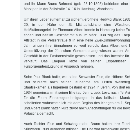
und ihr Mann Bruno Behrend (geb. 28.10.1898) betrieben eine F
Marzipan in der Zollstraße 14–16 in Hamburg-Wandsbek.
Um ihren Lebensunterhalt zu sichern, eröffnete Hedwig Blank 1932
20, in der Nähe der St. Michaeliskirche eine Wäschere
Heißluftmangelei. Ihr Ehemann Albert konnte in Hamburg keine E
finden und half im Geschäft mit aus. Im März 1938 zog das Ehe
Altstadt in die Pelzerstraße 9 in eine helle Zwei-Zimmerwohnung
Jahr gingen ihre Einnahmen so weit zurück, dass Albert und 
Unterstützung der Jüdischen Gemeinde angewiesen waren. A
Geschäft in der Pastorenstraße geschlossen und das Inventar f
verkauft. Das Ehepaar lebte von seinen Ersparnissen
Fürsorgeunterstützung in Anspruch nehmen.
Sohn Paul Blank hatte, wie seine Schwester Else, die Höhere Sch
und studierte nach seiner Teilnahme am Ersten Weltkrie
Staatsexamen als Ingenieur bestand er 1924 in Berlin. Von dort em
1934 gemeinsam mit seiner Ehefrau Jenny, geb. Levy, nach Tel A
für die Eltern Einreisegenehmigungen in das britische Manda
scheiterten wahrscheinlich mit dem Beginn des Krieges am 1. S
und Albert Blank hatten kurz zuvor noch Anschaffungen für die be
Palästina gemacht.
Auch Tochter Else und Schwiegersohn Bruno hatten ihre Fabri
Süßwaren 1939 aufgeben müssen. Die Ehe war mittlerweile gesch