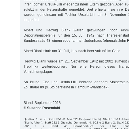
ihrer Tochter Ursula-Lilli wieder zu ihren Eltern gezogen. Aber 
zuletzt in der Pelzerstraße gemeldet. Dort erhielten sie ihre D
wurden gemeinsam mit Tochter Ursula-Lilli am 8. November 
deportiert.
Albert und Hedwig Blank waren gezwungen, noch einma
Deportationsbefehle für den 15. Juli 1942 nach Theresienstadt
Bundesstraße 43, einem sogenannten Judenhaus (ehemals John R. 
Albert Blank starb am 31. Juli, kurz nach ihrer Ankunft im Getto.
Hedwig Blank wurde am 21. September 1942 mit 2002 zumeist ä
Treblinka weiterdeportiert. Nur eine Person dieses Trans
Vernichtungslager.
An Bruno, Else und Ursula-Lilli Behrend erinnern Stolperste
Zollstraße 89 (s. Stolpersteine in Hamburg-Wandsbek).
Stand: September 2018
© Susanne Rosendahl
Quellen: 1; 4; 9; StaH: 351-11 AfW 22345 (Paul, Blank); StaH 351-14 Arbei
(Blank, Albert); StaH 522-1 Jüdische Gemeinde Nr. 992 e 2 Band 2; StaH 52
992 e 2 Band 4; Einwohnerbuch der Stadt Rintel