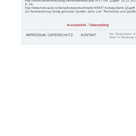
http://forum.ahnenforschung.net/showthread.php?t=17709 (Zugriff 20.12.201
S. 24;
http://www.holocaust.cz/de/opferdatenbank/opfer/45547-hedwig-blank/ (Zugriff
Zur Nummerierung häufig genutzter Quellen siehe Link "Recherche und Quelle
druckansicht
/
Seitenanfang
Der Stolperstein i
IMPRESSUM / DATENSCHUTZ
KONTAKT
Stein in Hamburg v