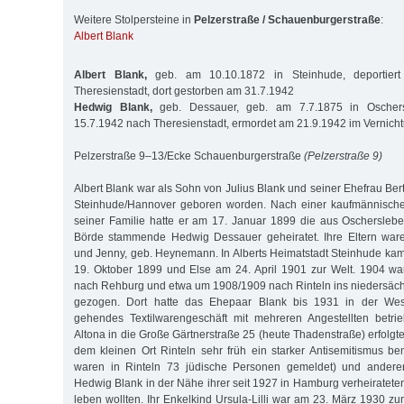
Weitere Stolpersteine in
Pelzerstraße / Schauenburgerstraße
:
Albert Blank
Albert Blank,
geb. am 10.10.1872 in Steinhude, deportier
Theresienstadt, dort gestorben am 31.7.1942
Hedwig Blank,
geb. Dessauer, geb. am 7.7.1875 in Oschers
15.7.1942 nach Theresienstadt, ermordet am 21.9.1942 im Vernicht
Pelzerstraße 9–13/Ecke Schauenburgerstraße
(Pelzerstraße 9)
Albert Blank war als Sohn von Julius Blank und seiner Ehefrau Ber
Steinhude/Hannover geboren worden. Nach einer kaufmännisch
seiner Familie hatte er am 17. Januar 1899 die aus Oschersleb
Börde stammende Hedwig Dessauer geheiratet. Ihre Eltern wa
und Jenny, geb. Heynemann. In Alberts Heimatstadt Steinhude ka
19. Oktober 1899 und Else am 24. April 1901 zur Welt. 1904 wa
nach Rehburg und etwa um 1908/1909 nach Rinteln ins niedersäc
gezogen. Dort hatte das Ehepaar Blank bis 1931 in der Wes
gehendes Textilwarengeschäft mit mehreren Angestellten betr
Altona in die Große Gärtnerstraße 25 (heute Thadenstraße) erfolgte 
dem kleinen Ort Rinteln sehr früh ein starker Antisemitismus 
waren in Rinteln 73 jüdische Personen gemeldet) und anderers
Hedwig Blank in der Nähe ihrer seit 1927 in Hamburg verheiratete
leben wollten. Ihr Enkelkind Ursula-Lilli war am 23. März 1930 z