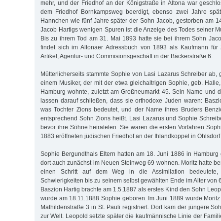
mehr, und der Friedhof an der Königstraße in Altona war geschl
dem Friedhof Bornkampsweg beerdigt, ebenso zwei Jahre spät
Hannchen wie fünf Jahre später der Sohn Jacob, gestorben am 1
Jacob Hartigs wenigen Spuren ist die Anzeige des Todes seiner M
Bis zu ihrem Tod am 31. Mai 1893 hatte sie bei ihrem Sohn Jaco
findet sich im Altonaer Adressbuch von 1893 als Kaufmann für 
Artikel, Agentur- und Commisionsgeschäft in der Bäckerstraße 6.
Mütterlicherseits stammte Sophie von Lasi Lazarus Schreiber ab,
einem Musiker, der mit der etwa gleichaltrigen Sophie, geb. Halle,
Hamburg wohnte, zuletzt am Großneumarkt 45. Sein Name und d
lassen darauf schließen, dass sie orthodoxe Juden waren: Baszio
was Tochter Zions bedeutet, und der Name ihres Bruders Benz
entsprechend Sohn Zions heißt. Lasi Lazarus und Sophie Schreib
bevor ihre Söhne heirateten. Sie waren die ersten Vorfahren Soph
1883 eröffneten jüdischen Friedhof an der Ihlandkoppel in Ohlsdorf
Sophie Bergundthals Eltern hatten am 18. Juni 1886 in Hamburg 
dort auch zunächst im Neuen Steinweg 69 wohnen. Moritz hatte be
einen Schritt auf dem Weg in die Assimilation bedeutete, 
Schwierigkeiten bis zu seinem selbst gewählten Ende im Alter von 
Baszion Hartig brachte am 1.5.1887 als erstes Kind den Sohn Leopo
wurde am 18.11.1888 Sophie geboren. Im Juni 1889 wurde Moritz 
Mathildenstraße 3 in St. Pauli registriert. Dort kam der jüngere S
zur Welt. Leopold setzte später die kaufmännische Linie der Familie 