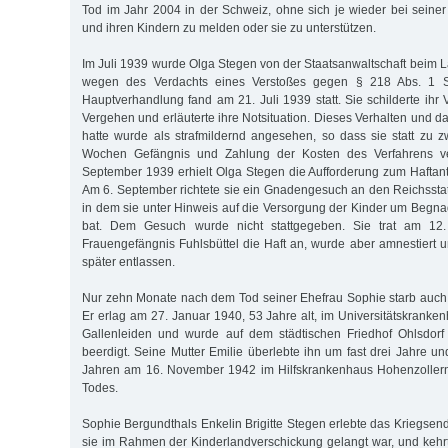
Tod im Jahr 2004 in der Schweiz, ohne sich je wieder bei seine
und ihren Kindern zu melden oder sie zu unterstützen.
Im Juli 1939 wurde Olga Stegen von der Staatsanwaltschaft beim
wegen des Verdachts eines Verstoßes gegen § 218 Abs. 1 
Hauptverhandlung fand am 21. Juli 1939 statt. Sie schilderte ihr
Vergehen und erläuterte ihre Notsituation. Dieses Verhalten und da
hatte wurde als strafmildernd angesehen, so dass sie statt zu
Wochen Gefängnis und Zahlung der Kosten des Verfahrens ver
September 1939 erhielt Olga Stegen die Aufforderung zum Haftantr
Am 6. September richtete sie ein Gnadengesuch an den Reichsstat
in dem sie unter Hinweis auf die Versorgung der Kinder um Beg
bat. Dem Gesuch wurde nicht stattgegeben. Sie trat am 12
Frauengefängnis Fuhlsbüttel die Haft an, wurde aber amnestiert 
später entlassen.
Nur zehn Monate nach dem Tod seiner Ehefrau Sophie starb auch 
Er erlag am 27. Januar 1940, 53 Jahre alt, im Universitätskrank
Gallenleiden und wurde auf dem städtischen Friedhof Ohlsdor
beerdigt. Seine Mutter Emilie überlebte ihn um fast drei Jahre un
Jahren am 16. November 1942 im Hilfskrankenhaus Hohenzollernr
Todes.
Sophie Bergundthals Enkelin Brigitte Stegen erlebte das Kriegsen
sie im Rahmen der Kinderlandverschickung gelangt war, und keh