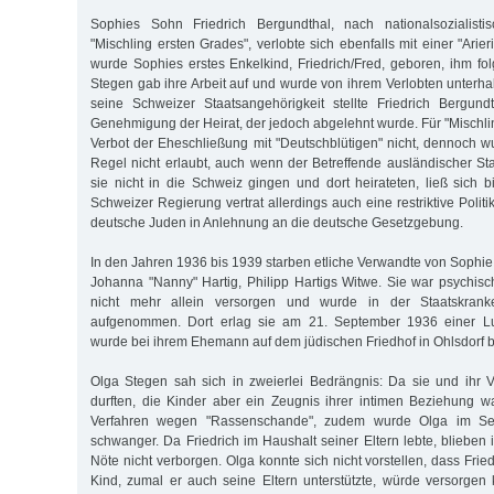
Sophies Sohn Friedrich Bergundthal, nach nationalsozialisti
"Mischling ersten Grades", verlobte sich ebenfalls mit einer "Arie
wurde Sophies erstes Enkelkind, Friedrich/Fred, geboren, ihm fol
Stegen gab ihre Arbeit auf und wurde von ihrem Verlobten unterha
seine Schweizer Staatsangehörigkeit stellte Friedrich Bergund
Genehmigung der Heirat, der jedoch abgelehnt wurde. Für "Mischlin
Verbot der Eheschließung mit "Deutschblütigen" nicht, dennoch wu
Regel nicht erlaubt, auch wenn der Betreffende ausländischer S
sie nicht in die Schweiz gingen und dort heirateten, ließ sich b
Schweizer Regierung vertrat allerdings auch eine restriktive Poli
deutsche Juden in Anlehnung an die deutsche Gesetzgebung.
In den Jahren 1936 bis 1939 starben etliche Verwandte von Sophie,
Johanna "Nanny" Hartig, Philipp Hartigs Witwe. Sie war psychisch
nicht mehr allein versorgen und wurde in der Staatskrank
aufgenommen. Dort erlag sie am 21. September 1936 einer L
wurde bei ihrem Ehemann auf dem jüdischen Friedhof in Ohlsdorf b
Olga Stegen sah sich in zweierlei Bedrängnis: Da sie und ihr Ve
durften, die Kinder aber ein Zeugnis ihrer intimen Beziehung w
Verfahren wegen "Rassenschande", zudem wurde Olga im Se
schwanger. Da Friedrich im Haushalt seiner Eltern lebte, blieben
Nöte nicht verborgen. Olga konnte sich nicht vorstellen, dass Fried
Kind, zumal er auch seine Eltern unterstützte, würde versorgen