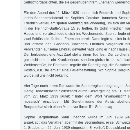
Selbstmordabsichten, die sie gegenüber ihrem Ehemann wiederholt
Für den Abend des 11. März 1939 hatten sich Friedrich und Soph
jeden Sonnabendabend mit Sophies Cousine Hannchen Scholinus
Friedrich verließ am späten Vormittag die Wohnung, um sich am Ab
in der Heinrich-Barth-Straße 15 zu treffen. Ihr Sohn Friedrich
Hause und verabschiedete sich ins Wochenende. Sophie legte ei
zwei Schlüsseln für ihren Ehemann bereit. Dann legte sie sich in 
und öffnete den Gashahn. Nachdem Friedrich vergeblich bi
Verwandten auf seine Ehefrau gewartet hatte, ging er nach Hause und
Der herbeigerufene Arzt Zapf stellte ihren Tod fest. Der Leichent
gar nicht erst in ein Krankenhaus, sondern gleich in die städtis
Weidenstraße, ihr Ehemann regelte die Beerdigung, die Sozialv
Kosten, d.h. sie erhielt eine Feuerbestattung. Wo Sophie Bergun
wurde, ist uns nicht bekannt.
Vier Tage nach ihrem Tod wurde im Sterberegister eingetragen: So
Hartig, Todesursache Selbstmord durch Gasvergiftung am 11. März
vom 27. März 1939 lautet: "Hinter dem Wort "evangelisch" si
mosaisch" einzufügen. Mit Genehmigung der Aufsichtsbehörde
Bergundthal starb einen Monat vor ihrem 51. Geburtstag.
Sophie Bergundthals Sohn Friedrich wurde im Juni 1939 we
angeklagt, das Verfahren aber mit der Begründung, er sei Schweize
1. Grades, am 22. Juni 1939 eingestellt. Er verließ Deutschland 