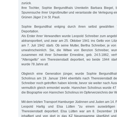
zurück.
Ihre Tochter, Sophie Bergundthals Urenkelin Barbara Biegel,
Spurensuche ihrer Urgroßmutter und veranlasste die Verlegung ei
Grünen Jäger 2 in St. Pauli.
Sophie Bergundthal entging durch ihren selbst gewählten 
Deportation.
Als Erster ihrer Verwandten wurde Leopold Schreiber zum angeb
abtransportiert, und zwar am 25. Oktober 1941 ins Getto von Lit
am 7. Juli 1942 starb. Ob seine Mutter, Bertha Schreiber, je von
unwahrscheinlich. Sie, die Witwe von Benzion Schreiber, wu
zusammen mit ihrer Schwester Ernestine, geb. 24.5.1862, verhe
"Altersgetto" von Theresienstadt deportiert, wo beide 1944 sta
wurde 78 Jahre alt.
Obgleich eine Generation jünger, wurde Sophie Bergundtha
Scholinus am 19. Januar 1944 ebenfalls nach Theresienstadt dep
Schreiber noch getroffen haben könnte, bevor sie weiter nach Ausc
vermutlich gleich ermordet wurde. Hannchen Scholinus wurde 47 
die Biographie von Hannchen Scholinus im Opferverzeichnis der We
Mit dem letzten Transport Hamburger Jüdinnen und Juden am 14. 
Leopold Hartig und Elsa Lütten "zu einem auswärtigen A
Theresienstadt deportiert. Elsa Lütten war am 8. Dezember 1
inhaftiert und von dort in das KZ Neuengamme überführt und