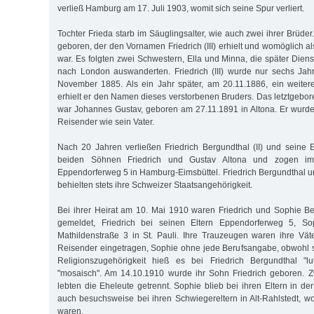
verließ Hamburg am 17. Juli 1903, womit sich seine Spur verliert.
Tochter Frieda starb im Säuglingsalter, wie auch zwei ihrer Brüd
geboren, der den Vornamen Friedrich (III) erhielt und womöglich 
war. Es folgten zwei Schwestern, Ella und Minna, die später Di
nach London auswanderten. Friedrich (III) wurde nur sechs Jahr
November 1885. Als ein Jahr später, am 20.11.1886, ein weiter
erhielt er den Namen dieses verstorbenen Bruders. Das letztgebo
war Johannes Gustav, geboren am 27.11.1891 in Altona. Er wurd
Reisender wie sein Vater.
Nach 20 Jahren verließen Friedrich Bergundthal (II) und seine 
beiden Söhnen Friedrich und Gustav Altona und zogen i
Eppendorferweg 5 in Hamburg-Eimsbüttel. Friedrich Bergundthal
behielten stets ihre Schweizer Staatsangehörigkeit.
Bei ihrer Heirat am 10. Mai 1910 waren Friedrich und Sophie B
gemeldet, Friedrich bei seinen Eltern Eppendorferweg 5, Sop
Mathildenstraße 3 in St. Pauli. Ihre Trauzeugen waren ihre Väte
Reisender eingetragen, Sophie ohne jede Berufsangabe, obwohl si
Religionszugehörigkeit hieß es bei Friedrich Bergundthal "lu
"mosaisch". Am 14.10.1910 wurde ihr Sohn Friedrich geboren. Z
lebten die Eheleute getrennt. Sophie blieb bei ihren Eltern in de
auch besuchsweise bei ihren Schwiegereltern in Alt-Rahlstedt, 
waren.