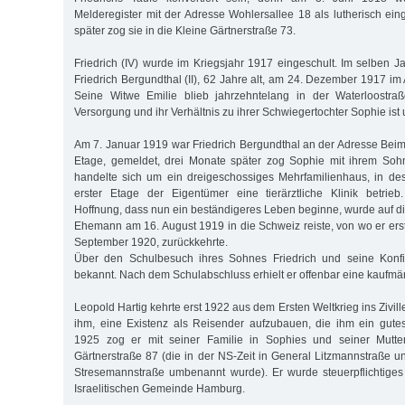
Melderegister mit der Adresse Wohlersallee 18 als lutherisch ei
später zog sie in die Kleine Gärtnerstraße 73.
Friedrich (IV) wurde im Kriegsjahr 1917 eingeschult. Im selben J
Friedrich Bergundthal (II), 62 Jahre alt, am 24. Dezember 1917 i
Seine Witwe Emilie blieb jahrzehntelang in der Waterloostra
Versorgung und ihr Verhältnis zu ihrer Schwiegertochter Sophie ist 
Am 7. Januar 1919 war Friedrich Bergundthal an der Adresse Beim
Etage, gemeldet, drei Monate später zog Sophie mit ihrem Sohn
handelte sich um ein dreigeschossiges Mehrfamilienhaus, in d
erster Etage der Eigentümer eine tierärztliche Klinik betrieb
Hoffnung, dass nun ein beständigeres Leben beginne, wurde auf die 
Ehemann am 16. August 1919 in die Schweiz reiste, von wo er erst
September 1920, zurückkehrte.
Über den Schulbesuch ihres Sohnes Friedrich und seine Konfir
bekannt. Nach dem Schulabschluss erhielt er offenbar eine kaufmä
Leopold Hartig kehrte erst 1922 aus dem Ersten Weltkrieg ins Zivil
ihm, eine Existenz als Reisender aufzubauen, die ihm ein gute
1925 zog er mit seiner Familie in Sophies und seiner Mutte
Gärtnerstraße 87 (die in der NS-Zeit in General Litzmannstraße 
Stresemannstraße umbenannt wurde). Er wurde steuerpflichtiges
Israelitischen Gemeinde Hamburg.