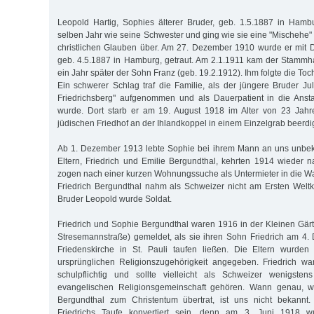
Leopold Hartig, Sophies älterer Bruder, geb. 1.5.1887 in Hamb
selben Jahr wie seine Schwester und ging wie sie eine "Mischehe" e
christlichen Glauben über. Am 27. Dezember 1910 wurde er mit 
geb. 4.5.1887 in Hamburg, getraut. Am 2.1.1911 kam der Stammha
ein Jahr später der Sohn Franz (geb. 19.2.1912). Ihm folgte die Toch
Ein schwerer Schlag traf die Familie, als der jüngere Bruder Juli
Friedrichsberg" aufgenommen und als Dauerpatient in die Ansta
wurde. Dort starb er am 19. August 1918 im Alter von 23 Jah
jüdischen Friedhof an der Ihlandkoppel in einem Einzelgrab beerdig
Ab 1. Dezember 1913 lebte Sophie bei ihrem Mann an uns unbek
Eltern, Friedrich und Emilie Bergundthal, kehrten 1914 wieder 
zogen nach einer kurzen Wohnungssuche als Untermieter in die Wa
Friedrich Bergundthal nahm als Schweizer nicht am Ersten Weltkr
Bruder Leopold wurde Soldat.
Friedrich und Sophie Bergundthal waren 1916 in der Kleinen Gärt
Stresemannstraße) gemeldet, als sie ihren Sohn Friedrich am 4
Friedenskirche in St. Pauli taufen ließen. Die Eltern wurden
ursprünglichen Religionszugehörigkeit angegeben. Friedrich wa
schulpflichtig und sollte vielleicht als Schweizer wenigste
evangelischen Religionsgemeinschaft gehören. Wann genau,
Bergundthal zum Christentum übertrat, ist uns nicht bekannt
Friedrichs Taufe konvertiert sein, denn am 3. Juni 1918 w