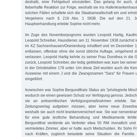
deshalb, eine Fehlgeburt einzuleiten. Das gelang ihr auch, 
fieberhafte Reaktion zur Folge, weshalb sie ins Hafenkrankenhau
solchen Fällen schaltete sich die Staatsanwaltschaft ein und erh
Vergehens nach § 218 Abs. 1 StGB. Die auf den 21. Ju
Hauptverhandlung erlebte Sophie nicht mehr.
Im Zuge des Novemberpogroms wurden Leopold Hartig, Kaufm
Leopold Schreiber, Hausdiener, am 11. November 1938 zunächst i
im KZ Sachsenhausen/Oranienburg inhaftiert und im Dezember 
entlassen, offenbar ohne die sonst übliche Auflage, umgehend 
verlassen. Leopold Hartig kehrte zu seiner Frau Dorothea in die 
zurück, Leopold Schreiber, der ledig geblieben war, kam bei seine
in der Grindelallee 178 unter. Um diese Zeit wurden auch die Ken
Ausweise mit einem J und die Zwangsnamen "Sara" für Frauen un
eingeführt.
Inzwischen war Sophie Bergundthals Status als "privilegierte Misc
wodurch sie einen gewissen Schutz vor Verfolgung genoss. Jedoch 
sie an antisemitischen Verfolgungsmaßnahmen erlebte. Sie
Zeitungsverlag aufgeben müssen, aber keine neue Erwerbsm
weshalb sie auch nicht krankenversichert war. Sie war nervenkran
für eine gute ärztliche Behandlung und Medikamente fehlte
Bergundthal verdiente als Vertreter etwa 50 RM monatlich und 
vermietetes Zimmer, aber er hatte auch Mietschulden. Ihr Sohn Fri
nach Kräften, zugleich belastete seine Situation die Familie.