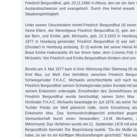
Friedrich Bergundthal, geb. 20.11.1886 in Altona, den sie ein Jahr 
Auslandsschweizer und evangelisch. Durch ihre Heirat erwarb
Staatsangehörigkeit.
Unter seinen Geschwistern nimmt Friedrich Bergundthal (II) einen
Seine Eltern, der Stereotypeur Friedrich Bergundthal (I), geb. a
bei Bern, und Emilie, geb. Michaelis, geb. 22.3.1853 in Hambur
1877 in Hamburg geheiratet. Friedrich Bergundthal (I) war seit
(Drucker) in Hamburg ansässig. Er (I) wohnte bei seiner Heirat A
Braut Emilie Hafenstraße 65 bei ihrem Vater, dem Commis Fritz
Michaelis. Von Friedrich und Emilie Bergundthals Kindern sind uns
Bereits am 3. Mai 1877 kam in ihrer Wohnung Alter Steinweg 58 de
Emil Max, zur Welt. Das Verhältnis zwischen Friedrich Bergu
Schwiegervater F.H.A.C. Michaelis verschlechterte sich nach ku
Friedrich Bergundthal seinem Schwiegervater jeden Kontakt mit se
seinem Enkelsohn untersagte. Einzelheiten des Zerwürfnisses si
Friedrich Bergundthal wurde beschuldigt, seinen Sohn Max
Großvater F.H.A.C. Michaelis beantragte im Juli 1878, als seine To
Tochter Frieda zur Welt gebracht hatte, seine Einsetzung al
Enkelsohn Max. Das Vormundschaftsgericht entschied gegen
Vormundschaft durch einen Verwandten, J.A.M. Michaelis, u
Mitvormund. Das Verfahren wurde am 21. September 1878 mit eine
Bergundthals beendet. Die Begründung lautete: "Da die Mutter d
habe, so sei es vor künftigen Misshandlungen geschützt." Max w