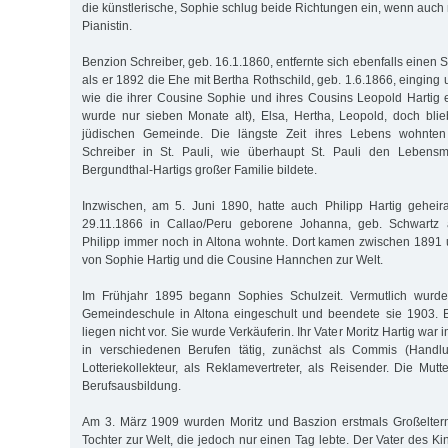
die künstlerische, Sophie schlug beide Richtungen ein, wenn auch n
Pianistin.
Benzion Schreiber, geb. 16.1.1860, entfernte sich ebenfalls einen Sc
als er 1892 die Ehe mit Bertha Rothschild, geb. 1.6.1866, eingin
wie die ihrer Cousine Sophie und ihres Cousins Leopold Hartig e
wurde nur sieben Monate alt), Elsa, Hertha, Leopold, doch blie
jüdischen Gemeinde. Die längste Zeit ihres Lebens wohnte
Schreiber in St. Pauli, wie überhaupt St. Pauli den Lebensm
Bergundthal-Hartigs großer Familie bildete.
Inzwischen, am 5. Juni 1890, hatte auch Philipp Hartig geheir
29.11.1866 in Callao/Peru geborene Johanna, geb. Schwartz 
Philipp immer noch in Altona wohnte. Dort kamen zwischen 1891
von Sophie Hartig und die Cousine Hannchen zur Welt.
Im Frühjahr 1895 begann Sophies Schulzeit. Vermutlich wurde
Gemeindeschule in Altona eingeschult und beendete sie 1903. B
liegen nicht vor. Sie wurde Verkäuferin. Ihr Vater Moritz Hartig wa
in verschiedenen Berufen tätig, zunächst als Commis (Handlu
Lotteriekollekteur, als Reklamevertreter, als Reisender. Die Mut
Berufsausbildung.
Am 3. März 1909 wurden Moritz und Baszion erstmals Großeltern
Tochter zur Welt, die jedoch nur einen Tag lebte. Der Vater des 