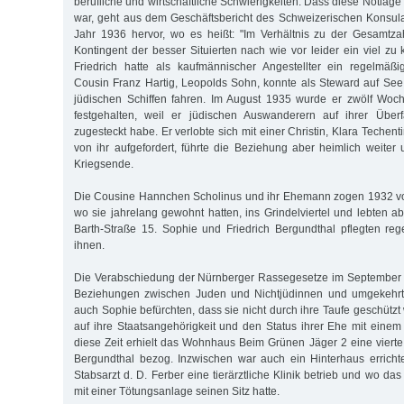
berufliche und wirtschaftliche Schwierigkeiten. Dass diese Notlag
war, geht aus dem Geschäftsbericht des Schweizerischen Konsul
Jahr 1936 hervor, wo es heißt: "Im Verhältnis zu der Gesamtza
Kontingent der besser Situierten nach wie vor leider ein viel zu
Friedrich hatte als kaufmännischer Angestellter ein regelmä
Cousin Franz Hartig, Leopolds Sohn, konnte als Steward auf Se
jüdischen Schiffen fahren. Im August 1935 wurde er zwölf Woc
festgehalten, weil er jüdischen Auswanderern auf ihrer Über
zugesteckt habe. Er verlobte sich mit einer Christin, Klara Techen
von ihr aufgefordert, führte die Beziehung aber heimlich weiter 
Kriegsende.
Die Cousine Hannchen Scholinus und ihr Ehemann zogen 1932 vo
wo sie jahrelang gewohnt hatten, ins Grindelviertel und lebten a
Barth-Straße 15. Sophie und Friedrich Bergundthal pflegten re
ihnen.
Die Verabschiedung der Nürnberger Rassegesetze im September 
Beziehungen zwischen Juden und Nichtjüdinnen und umgekehrt s
auch Sophie befürchten, dass sie nicht durch ihre Taufe geschützt
auf ihre Staatsangehörigkeit und den Status ihrer Ehe mit eine
diese Zeit erhielt das Wohnhaus Beim Grünen Jäger 2 eine vierte 
Bergundthal bezog. Inzwischen war auch ein Hinterhaus erricht
Stabsarzt d. D. Ferber eine tierärztliche Klinik betrieb und wo d
mit einer Tötungsanlage seinen Sitz hatte.