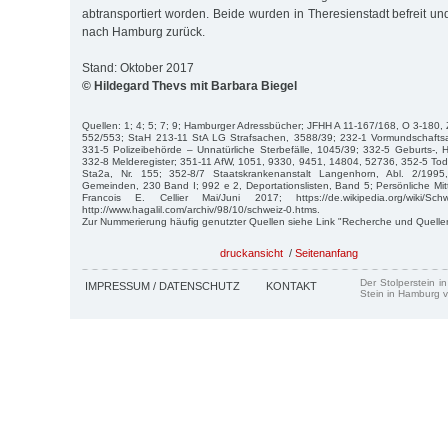
abtransportiert worden. Beide wurden in Theresienstadt befreit u
nach Hamburg zurück.
Stand: Oktober 2017
© Hildegard Thevs mit Barbara Biegel
Quellen: 1; 4; 5; 7; 9; Hamburger Adressbücher; JFHH A 11-167/168, O 3-180, 
552/553; StaH 213-11 StA LG Strafsachen, 3588/39; 232-1 Vormundschaftsa
331-5 Polizeibehörde – Unnatürliche Sterbefälle, 1045/39; 332-5 Geburts-, He
332-8 Melderegister; 351-11 AfW, 1051, 9330, 9451, 14804, 52736, 352-5 To
Sta2a, Nr. 155; 352-8/7 Staatskrankenanstalt Langenhorn, Abl. 2/199
Gemeinden, 230 Band I; 992 e 2, Deportationslisten, Band 5; Persönliche Mitt
Francois E. Cellier Mai/Juni 2017; https://de.wikipedia.org/wiki/Schwe
http://www.hagalil.com/archiv/98/10/schweiz-0.htms.
Zur Nummerierung häufig genutzter Quellen siehe Link "Recherche und Quelle
druckansicht
/
Seitenanfang
Der Stolperstein i
IMPRESSUM / DATENSCHUTZ
KONTAKT
Stein in Hamburg v