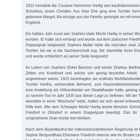
1922 heiratete die Cousine Hannchen Hartig den kaufmännischen 
Scholinus, einen Christen. Aus ihrer Ehe ging eine Tochter her
geborene Margot. Als einzige aus der Familie gelangte sie mit ein
England.
Ein halbes Jahr zuvor war Sophies Vater Moritz Hartig in seiner 
worden. Er hatte sich erhängt und wurde auf dem jüdischen Friedh
Doppelgrab beigesetzt. Sophies Mutter lebte die nächsten zwei J
Tochter, bis sie in die Nachbarschaft zog. Sie überlebte ihren
und wurde schließlich an seiner Seite beigesetzt.
Im Leben von Sophies Onkel Benzion und seiner Ehefrau Bertha
Zeiten von Krankheit und solche von gering bezahlter Arbeit, 
angewiesen waren. 1925 beantragten sie erstmals Wohlfahrtsunte
Tochter Hertha, verheiratete Behrend, zum Haushaltseinkomme
eine Anstellung als Hilfsankleider am Staatstheater hatte, gelang e
zu seinem Tod im Jahr 1935 aus dieser Lage zu befreien. Mit der T
ebenfalls in einer "Mischehe" lebte, hatten sie sich derart entzweit
Hilfe kam. Wie sein Schwager Moritz Hartig wurde Benzion Schre
Friedhof in Ohlsdorf in einem Doppelgrab beerdigt. Das für 
vorgesehene Grab würde leer bleiben.
Nach dem Boykottaufruf der nationalsozialistischen Regierung im 
Sophie Bergundthals Ehemann Friedrich ebenso wie ihr Bruder Leo