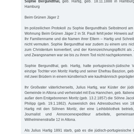
Sophie Bergundthal,
geb. Hartig, geb. 18.11.1888 in Hamburg
Hamburg
Beim Grünen Jäger 2
Im polizeilichen Protokoll zu Sophie Bergundthals Selbstmord am 
Wohnung Beim Grünen Jäger 2 in St. Pauli fehlt jeder Hinweis auf 
Ihr Familienname und die Namen ihrer Eltern – Hartig und Schreib
nicht vermuten. Sophie Bergundthal war zudem zu einem uns nic
zum Christentum konvertiert, und der Kennzeichnungspflicht als
und Zwangsnamen war sie bis zu ihrem Tod nicht nachgekommen.
Sophie Bergundthal, geb. Hartig, hatte portugiesisch-jüdische 
einzige Tochter von Moritz Hartig und seiner Ehefrau Baszion, ge
mit zwei Brüdern in einem künstlerisch wie kaufmännisch geprägte
Ihr Großvater väterlicherseits, Julius Hartig, war Küster der jü
Gemeinde in Altona und verheiratet mit Eva Hannchen, geb. Italiene
außer dem Erstgeborenen Moritz (geb. 13.2.1857) die Söhne Jaco
Philipp (geb. 19.1.1862). Ausweislich des Adressbuches von 1
Hartig mit den Söhnen Moritz, der eine Leihbibliothek betrieb
Journalist und Annoncenexpediteur arbeitete, gemei
Wilhelminenstraße 12 in Altona.
Als Julius Hartig 1891 starb, gab es die jüdisch-portugiesische