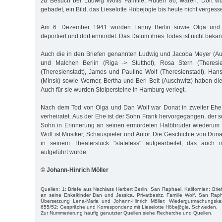
zu Besuch bei Ludwig Wolfs Familie, Hütten 86, waren. Dort 
gebadet, ein Bild, das Lieselotte Höbejögie bis heute nicht vergess
Am 6. Dezember 1941 wurden Fanny Berlin sowie Olga und
deportiert und dort ermordet. Das Datum ihres Todes ist nicht bekan
Auch die in den Briefen genannten Ludwig und Jacoba Meyer (Au
und Malchen Berlin (Riga -> Stutthof), Rosa Stern (Theresie
(Theresienstadt), James und Pauline Wolf (Theresienstadt), Ha
(Minsk) sowie Werner, Bertha und Berl Beit (Auschwitz) haben die
Auch für sie wurden Stolpersteine in Hamburg verlegt.
Nach dem Tod von Olga und Dan Wolf war Donat in zweiter Ehe 
verheiratet. Aus der Ehe ist der Sohn Frank hervorgegangen, der
Sohn in Erinnerung an seinen ermordeten Halbbruder wiederum
Wolf ist Musiker, Schauspieler und Autor. Die Geschichte von Don
in seinem Theaterstück "stateless" aufgearbeitet, das auch
aufgeführt wurde.
© Johann-Hinrich Möller
Quellen: 1; Briefe aus Nachlass Herbert Berlin, San Raphael, Kalifornien; Br
an seine Enkelkinder Dan und Jessica, Privatbesitz, Familie Wolf, San Raph
Übersetzung Lena-Maria und Johann-Hinrich Möller; Wiedergutmachungs
655/52; Gespräche und Korrespondenz mit Lieselotte Höbejögie, Schweden.
Zur Nummerierung häufig genutzter Quellen siehe Recherche und Quellen.