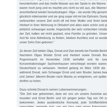
herunterholen und das heiße Wasser aus der Spüle in die Wanne l
waren noch jung und es machte uns nicht so viel aus, die Wanne
anschließend wieder heraufzutragen. Olga – sie wurde Olly genann
glücklich miteinander und sie ging sogar mit mir bei Ephraim, Gumpe
verbrachten unsere Zeit recht oft mit ihrer Mutter und ihren be
Herbert in ihrer Wohnung in Ohlsdorf und alles wäre schön und p
plötzlich schwanger wurde. Angesichts der sehr schlechten Umst
der Zeit, hatten wir nicht geplant, eine Familie zu gründen. Un
Arzt für eine Abtreibung zu finden, blieben fruchtlos und so wur
unser Sohn Dan geboren."
Zu dieser Zeit lebten Olga, Donat und Dan bereits bei Familie Berlin
Nachdem Olgas Brüder Ernst und Herbert sowie Donats Br
Pogromnacht im November 1938 verhaftet und für run
Konzentrationslager Sachsenhau­sen verschleppt worden waren, 
Deutschland zu verlassen. Herbert gelang im März 1939 die 
während Donat, sein Schwager Ernst und sein Bruder James beab
und James’ älterem Bruder nach Manila zu emigrieren, um später 
dorthin zu holen.
Dazu schrieb Donat in seinen Lebenserinnerungen:
"Die Zeit war gekommen, dass wir uns um unsere Ausreise 
mussten und Ernst Berlin und ich gingen jeden Tag von Ort z
bekommen. Jedes ausländische Konsulat, jede Schiffahrtslin
versuchten, weigerte sich, uns ein Visa oder einen Fahrschei