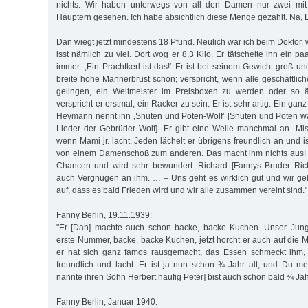
nichts. Wir haben unterwegs von all den Damen nur zwei mit
Häuptern gesehen. Ich habe absichtlich diese Menge gezählt. Na, D
Dan wiegt jetzt mindestens 18 Pfund. Neulich war ich beim Doktor, w
isst nämlich zu viel. Dort wog er 8,3 Kilo. Er tätschelte ihn ein p
immer: ,Ein Prachtkerl ist das!‘ Er ist bei seinem Gewicht groß un
breite hohe Männerbrust schon; verspricht, wenn alle geschäftlic
gelingen, ein Weltmeister im Preisboxen zu werden oder so äh
verspricht er erstmal, ein Racker zu sein. Er ist sehr artig. Ein ganz
Heymann nennt ihn ‚Snuten und Poten-Wolf’ [Snuten und Poten w
Lieder der Gebrüder Wolf]. Er gibt eine Welle manchmal an. Mis
wenn Mami jr. lacht. Jeden lächelt er übrigens freundlich an und is
von einem Damenschoß zum anderen. Das macht ihm nichts aus! 
Chancen und wird sehr bewundert. Richard [Fannys Bruder Ric
auch Vergnügen an ihm. … – Uns geht es wirklich gut und wir ge
auf, dass es bald Frieden wird und wir alle zusammen vereint sind."
Fanny Berlin, 19.11.1939:
"Er [Dan] machte auch schon backe, backe Kuchen. Unser Jung
erste Nummer, backe, backe Kuchen, jetzt horcht er auch auf die 
er hat sich ganz famos rausgemacht, das Essen schmeckt ihm, 
freundlich und lacht. Er ist ja nun schon ¾ Jahr alt, und Du me
nannte ihren Sohn Herbert häufig Peter] bist auch schon bald ¾ Jahr
Fanny Berlin, Januar 1940: