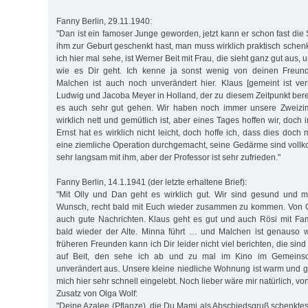
Fanny Berlin, 29.11.1940:
"Dan ist ein famoser Junge geworden, jetzt kann er schon fast die
ihm zur Geburt geschenkt hast, man muss wirklich praktisch schen
ich hier mal sehe, ist Werner Beit mit Frau, die sieht ganz gut aus, 
wie es Dir geht. Ich kenne ja sonst wenig von deinen Freun
Malchen ist auch noch unverändert hier. Klaus [gemeint ist ve
Ludwig und Jacoba Meyer in Holland, der zu diesem Zeitpunkt berei
es auch sehr gut gehen. Wir haben noch immer unsere Zweiz
wirklich nett und gemütlich ist, aber eines Tages hoffen wir, doch
Ernst hat es wirklich nicht leicht, doch hoffe ich, dass dies doch 
eine ziemliche Operation durchgemacht, seine Gedärme sind vollk
sehr langsam mit ihm, aber der Professor ist sehr zufrieden."
Fanny Berlin, 14.1.1941 (der letzte erhaltene Brief):
"Mit Olly und Dan geht es wirklich gut. Wir sind gesund und 
Wunsch, recht bald mit Euch wieder zusammen zu kommen. Von 
auch gute Nachrichten. Klaus geht es gut und auch Rösi mit Fam
bald wieder der Alte. Minna führt … und Malchen ist genauso w
früheren Freunden kann ich Dir leider nicht viel berichten, die sind 
auf Beit, den sehe ich ab und zu mal im Kino im Gemeinsch
unverändert aus. Unsere kleine niedliche Wohnung ist warm und g
mich hier sehr schnell eingelebt. Noch lieber wäre mir natürlich, von
Zusatz von Olga Wolf:
"Deine Azalee (Pflanze), die Du Mami als Abschiedsgruß schenktes