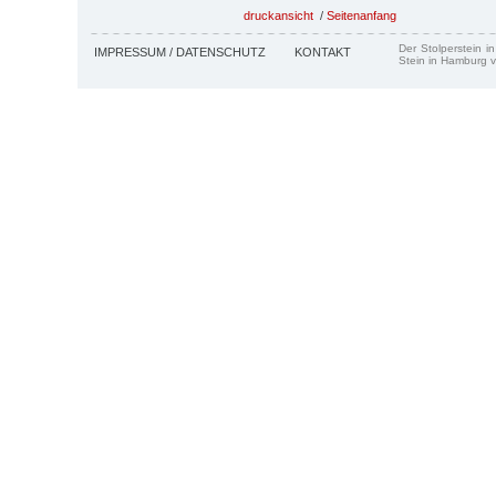
druckansicht
/
Seitenanfang
Der Stolperstein i
IMPRESSUM / DATENSCHUTZ
KONTAKT
Stein in Hamburg v