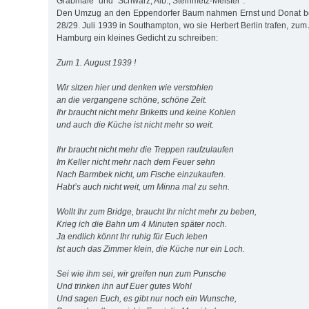
Grabmale" und "Schwarz, Alb., Steinmetz-Meister".
Den Umzug an den Eppendorfer Baum nahmen Ernst und Donat be
28/29. Juli 1939 in Southampton, wo sie Herbert Berlin trafen, zum 
Hamburg ein kleines Gedicht zu schreiben:
Zum 1. August 1939 !
Wir sitzen hier und denken wie verstohlen
an die vergangene schöne, schöne Zeit.
Ihr braucht nicht mehr Briketts und keine Kohlen
und auch die Küche ist nicht mehr so weit.
Ihr braucht nicht mehr die Treppen raufzulaufen
Im Keller nicht mehr nach dem Feuer sehn
Nach Barmbek nicht, um Fische einzukaufen.
Habt’s auch nicht weit, um Minna mal zu sehn.
Wollt Ihr zum Bridge, braucht Ihr nicht mehr zu beben,
Krieg ich die Bahn um 4 Minuten später noch.
Ja endlich könnt Ihr ruhig für Euch leben
Ist auch das Zimmer klein, die Küche nur ein Loch.
Sei wie ihm sei, wir greifen nun zum Punsche
Und trinken ihn auf Euer gutes Wohl
Und sagen Euch, es gibt nur noch ein Wunsche,