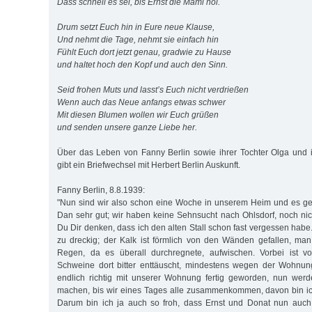
Dass schnell es sei, bis Ernst die Mami hol.
Drum setzt Euch hin in Eure neue Klause,
Und nehmt die Tage, nehmt sie einfach hin
Fühlt Euch dort jetzt genau, gradwie zu Hause
und haltet hoch den Kopf und auch den Sinn.
Seid frohen Muts und lasst’s Euch nicht verdrießen
Wenn auch das Neue anfangs etwas schwer
Mit diesen Blumen wollen wir Euch grüßen
und senden unsere ganze Liebe her.
Über das Leben von Fanny Berlin sowie ihrer Tochter Olga und 
gibt ein Briefwechsel mit Herbert Berlin Auskunft.
Fanny Berlin, 8.8.1939:
"Nun sind wir also schon eine Woche in unserem Heim und es gefä
Dan sehr gut; wir haben keine Sehnsucht nach Ohlsdorf, noch nic
Du Dir denken, dass ich den alten Stall schon fast vergessen habe.
zu dreckig; der Kalk ist förmlich von den Wänden gefallen, ma
Regen, da es überall durchregnete, aufwischen. Vorbei ist vo
Schweine dort bitter enttäuscht, mindestens wegen der Wohnun
endlich richtig mit unserer Wohnung fertig geworden, nun werd
machen, bis wir eines Tages alle zusammenkommen, davon bin ich
Darum bin ich ja auch so froh, dass Ernst und Donat nun auch 