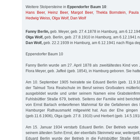
Weitere Stolpersteine in
Eppendorfer Baum 10
:
Hans Beer
,
Heinz Beer
,
Margot Beer
,
Thekla Bornstein
,
Paula
Hedwig Weiss
,
Olga Wolf
,
Dan Wolf
Fanny Berlin,
geb. Meyer, geb. 27.4.1878 in Hamburg, am 6.12.194
Olga Wolf,
geb. Berlin, geb. 27.8.1910 in Hamburg, am 6.12.1941 n
Dan Wolf,
geb. 22.2.1939 in Hamburg, am 6.12.1941 nach Riga dep
Eppendorfer Baum 10
Fanny Berlin wurde am 27. April 1878 als zweitältestes Kind von
Flora Meyer, geb. Jaffeé (geb. 1854), in Hamburg geboren. Sie hatt
Am 10. September 1905 heiratete sie Eduard Berlin (geb. 11.9.
der Talmud Tora Realschule im Beruf seines Großvaters mütterlic
ausgebildet wurde und unter seinem Namen eine Grabsteinfirm
Fuhlsbüttler Straße 679, betrieb. Seitens der Familie wird berich
von Ernst Barlach entworfenen Mahnmal für die Gefallenen des 
Hamburger Rathausmarkt mitgewirkt hat. Aus der Ehe gingen d
(geb.11.6.1906), Olga (geb. 27.8. 1910) und Herbert (geb. 14.5.1918
Am 15. Januar 1934 verstarb Eduard Berlin. Der Betrieb wurde
seinem ältesten Sohn Ernst, der ebenfalls Steinmetz war, weiterge
Eduard Berlin wurde der Betrieb in die Fuhlsbüttler Straße 66