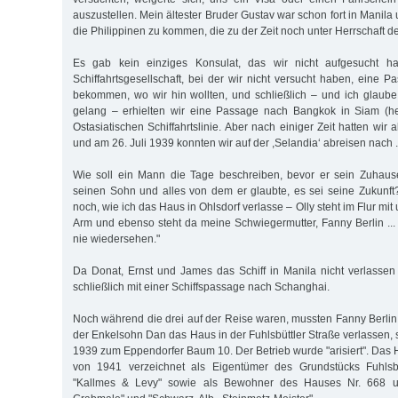
auszustellen. Mein ältester Bruder Gustav war schon fort in Manila 
die Philip­pinen zu kommen, die zu der Zeit noch unter Herrschaft 
Es gab kein einziges Konsulat, das wir nicht aufgesucht h
Schiffahrtsgesellschaft, bei der wir nicht versucht haben, eine 
bekommen, wo wir hin wollten, und schließlich – und ich glaub
gelang – erhielten wir eine Passage nach Bangkok in Siam (he
Ostasiatischen Schiffahrtslinie. Aber nach einiger Zeit hatten wi
und am 26. Juli 1939 konnten wir auf der ,Selandia‘ abreisen nach ..
Wie soll ein Mann die Tage beschreiben, bevor er sein Zu­hause
seinen Sohn und alles von dem er glaubte, es sei seine Zukunf
noch, wie ich das Haus in Ohlsdorf verlasse – Olly steht im Flur m
Arm und ebenso steht da meine Schwiegermutter, Fanny Berlin ... 
nie wiedersehen."
Da Donat, Ernst und James das Schiff in Manila nicht verlassen 
schließlich mit einer Schiffspassage nach Schanghai.
Noch während die drei auf der Reise waren, mussten Fanny Berlin,
der Enkelsohn Dan das Haus in der Fuhlsbüttler Straße verlassen,
1939 zum Eppendorfer Baum 10. Der Betrieb wurde "arisiert". Da
von 1941 verzeichnet als Eigentümer des Grundstücks Fuhlsbü
"Kallmes & Levy" sowie als Bewohner des Hauses Nr. 668 u