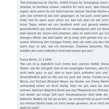
"Die Anforderung für Olly No. 10069 [Visum für Schanghai]; mach 
Amerika, ist furchtbar schwer, natürlich für mich auch, aber Don
regeln, denn wenn Du viel Geld hast wie überall. Nächste Woche 
Jahr, wie schnell ist das Jahr gegangen, es hat auch zuviel gebr
Peter, bist Du dann auch schon ein Jahr fort, aber ich will nich
eines Tages sehen wir uns bestimmt wohl und gesund wieder. 
gesundheitlich gut, weit besser wie im vergangenen Jahr um diese
bald überall die Sonne erst scheinen, aber es sieht noch gar nic
strengen Winter wie jetzt haben wir ja ewig nicht gehabt und so 
unsere Wohnung den einzigen Fehler, dass wir unter uns den Ke
wenn man so sitzt, wie ich momentan, Eisbeine bekommt. Olly
erkältet, dies wird hoffentlich recht bald wieder gut sein."
Fanny Berlin, 21.3.1940:
"Bei uns ist ja eigentlich noch immer kein warmes Wetter. Die
Ostern, wie die Zeit geht. Dan ist ein vergnügtes Kerlchen, sein 
nicht mehr ganz so gut, aber er kann doch zufrieden sein und i
Gesundheitlich geht es Olly und mir auch wie immer. Familie ist j
Minna und Richard [Richard Meyer, ein Bruder von Fanny Berlin
verheiratet] sehen wir doch häufig. Aber nur gut, dass sie do
wohnen. Malchen [Malchen Berlin war das Pflegekind von Richard
mal wieder auf einige Zeit nach Hasslinghausen [dort lebte di
leiblicher Mutter], da hat sie es fein, sie versäumt hier ja auch nic
von Herbert Berlin] habe ich nicht wieder gesehen, ob er noch am
weiß ich nicht."