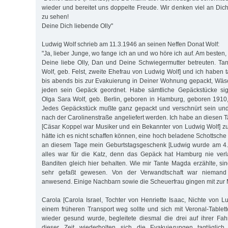
wieder und bereitet uns doppelte Freude. Wir denken viel an Dich
zu sehen!
Deine Dich liebende Olly"
Ludwig Wolf schrieb am 11.3.1946 an seinen Neffen Donat Wolf:
"Ja, lieber Junge, wo fange ich an und wo höre ich auf. Am besten,
Deine liebe Olly, Dan und Deine Schwiegermutter betreuten. T
Wolf, geb. Felst, zweite Ehefrau von Ludwig Wolf] und ich haben 
bis abends bis zur Evakuierung in Deiner Wohnung gepackt, Wäs
jeden sein Ge­päck geordnet. Habe sämtliche Gepäckstücke sig
Olga Sara Wolf, geb. Berlin, geboren in Hamburg, geboren 1910
Jedes Gepäckstück mußte ganz gepackt und verschnürt sein un
nach der Carolinenstraße angeliefert werden. Ich habe an diesen 
[Cäsar Koppel war Musiker und ein Bekannter von Ludwig Wolf] 
hätte ich es nicht schaffen können, eine hoch beladene Schottsch
an diesem Tage mein Geburtstagsgeschenk [Ludwig wurde am 4.
alles war für die Katz, denn das Gepäck hat Hamburg nie ver
Banditen gleich hier behalten. Wie mir Tante Magda erzählte, sin
sehr gefaßt gewesen. Von der Verwandtschaft war nieman
anwesend. Einige Nachbarn sowie die Scheuerfrau gingen mit zur
Carola [Carola Israel, Tochter von Henriette Isaac, Nichte von L
einem früheren Transport weg sollte und sich mit Veronal-Tablette
wieder gesund wurde, begleitete diesmal die drei auf ihrer Fah
dieser Zeit wiederholten sich die Evakuierungen tagtägli