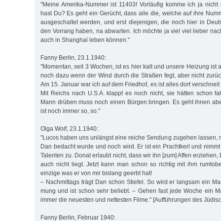
"Meine Amerika-Nummer ist 11403! Vorläufig komme ich ja nich
hast Du? Es geht ein Gerücht, dass alle die, welche auf ihre Num
ausgeschaltet werden, und erst diejenigen, die noch hier in Deut
den Vorrang haben, na abwarten. Ich möchte ja viel viel lieber nach
auch in Shanghai leben können."
Fanny Berlin, 23.1.1940:
"Momentan, seit 3 Wochen, ist es hier kalt und unsere Heizung ist a
noch dazu wenn der Wind durch die Straßen fegt, aber nicht zurüc
Am 15. Januar war ich auf dem Friedhof, es ist alles dort verschnei
Mit Reichs nach U.S.A. klappt es noch nicht, sie hätten schon f
Mann drüben muss noch einen Bürgen bringen. Es geht ihnen abe
ist noch immer so, so."
Olga Wolf, 23.1.1940:
"Lucos haben uns unlängst eine reiche Sendung zugehen lassen, 
Dan bedacht wurde und noch wird. Er ist ein Prachtkerl und nimmt
Talenten zu. Donat erlaubt nicht, dass wir ihn [zum] Affen erziehen
auch nicht liegt. Jetzt kann man schon so richtig mit ihm rumtobe
einzige was er von mir bislang geerbt hat!
– Nachmittags trägt Dan schon Stiefel. So wird er langsam ein Ma
mung und ist schon sehr beliebt. – Gehen fast jede Woche ein Ma
immer die neuesten und nettesten Filme." [Aufführungen des Jüdis
Fanny Berlin, Februar 1940: