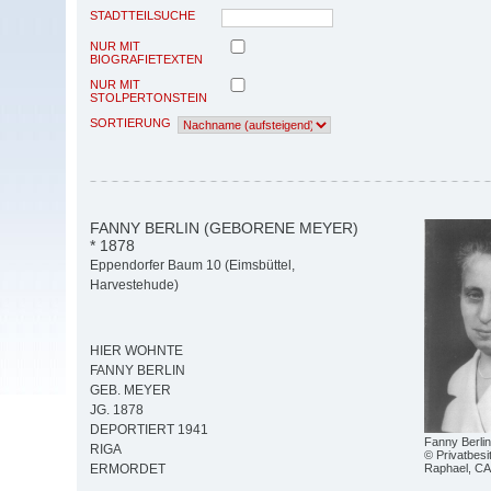
STADTTEILSUCHE
NUR MIT
BIOGRAFIETEXTEN
NUR MIT
STOLPERTONSTEIN
SORTIERUNG
FANNY BERLIN (GEBORENE MEYER)
* 1878
Eppendorfer Baum 10 (Eimsbüttel,
Harvestehude)
HIER WOHNTE
FANNY BERLIN
GEB. MEYER
JG. 1878
DEPORTIERT 1941
Fanny Berlin
RIGA
© Privatbesi
Raphael, C
ERMORDET