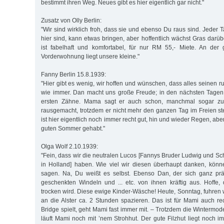
bestimmt ihren Weg. Neues gibt es hier eigentlich gar nicht."
Zusatz von Olly Berlin:
"Wir sind wirklich froh, dass sie und ebenso Du raus sind. Jeder T
hier sind, kann etwas bringen, aber hoffentlich wächst Gras dar
ist fabelhaft und komfortabel, für nur RM 55,- Miete. An der
Vorderwohnung liegt unsere kleine."
Fanny Berlin 15.8.1939:
"Hier gibt es wenig, wir hoffen und wünschen, dass alles seinen 
wie immer. Dan macht uns große Freude; in den nächsten Tagen 
ersten Zähne. Mama sagt er auch schon, manchmal sogar zu m
rausgemacht, trotzdem er nicht mehr den ganzen Tag im Freien s
ist hier eigentlich noch immer recht gut, hin und wieder Regen, ab
guten Sommer gehabt."
Olga Wolf 2.10.1939:
"Fein, dass wir die neutralen Lucos [Fannys Bruder Ludwig und 
in Holland] haben. Wie viel wir diesen überhaupt danken, könne
sagen. Na, Du weißt es selbst. Ebenso Dan, der sich ganz präc
geschenkten Windeln und ... etc. von ihnen kräftig aus. Hoffe,
trocken wird. Diese ewige Kinder-Wäsche! Heute, Sonntag, fuhren 
an die Alster ca. 2 Stunden spazieren. Das ist für Mami auch re
Bridge spielt, geht Mami fast immer mit. – Trotzdem die Wintermod
läuft Mami noch mit ’nem Strohhut. Der gute Filzhut liegt noch im