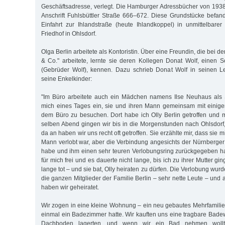
Geschäftsadresse, verlegt. Die Hamburger Adressbücher von 193
Anschrift Fuhlsbüttler Straße 666–672. Diese Grundstücke befand
Einfahrt zur Ihlandstraße (heute Ihlandkoppel) in unmittelbar
Friedhof in Ohlsdorf.
Olga Berlin arbeitete als Kontoristin. Über eine Freundin, die bei 
& Co." arbeitete, lernte sie deren Kollegen Donat Wolf, einen
(Gebrüder Wolf), kennen. Dazu schrieb Donat Wolf in seinen L
seine Enkelkinder:
"Im Büro arbeitete auch ein Mädchen namens Ilse Neuhaus als S
mich eines Tages ein, sie und ihren Mann gemeinsam mit einig
dem Büro zu besuchen. Dort habe ich Olly Berlin getroffen und mi
selben Abend gingen wir bis in die Morgenstunden nach Ohlsdorf,
da an haben wir uns recht oft getroffen. Sie erzählte mir, dass sie 
Mann verlobt war, aber die Verbindung angesichts der Nürnberg
habe und ihm einen sehr teuren Verlobungsring zurückgegeben h
für mich frei und es dauerte nicht lange, bis ich zu ihrer Mutter gi
lange tot – und sie bat, Olly heiraten zu dürfen. Die Verlobung wurde
die ganzen Mitglieder der Familie Berlin – sehr nette Leute – un
haben wir geheiratet.
Wir zogen in eine kleine Wohnung – ein neu gebautes Mehrfamilie
einmal ein Badezimmer hatte. Wir kauften uns eine tragbare Bade
Dachboden lagerten, und wenn wir ein Bad nehmen wollt