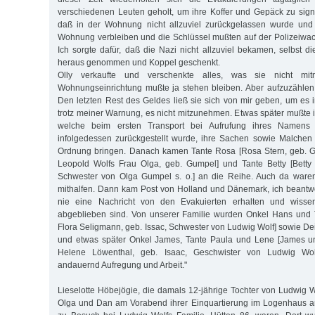
verschiedenen Leuten geholt, um ihre Koffer und Gepäck zu signie
daß in der Wohnung nicht allzuviel zurückgelassen wurde und e
Wohnung verbleiben und die Schlüssel mußten auf der Polizeiwac
Ich sorgte dafür, daß die Nazi nicht allzuviel bekamen, selbst d
heraus genommen und Koppel geschenkt.
Olly verkaufte und verschenkte alles, was sie nicht mi
Wohnungseinrichtung mußte ja stehen bleiben. Aber aufzuzählen
Den letzten Rest des Geldes ließ sie sich von mir geben, um es 
trotz meiner Warnung, es nicht mitzunehmen. Etwas später mußte 
welche beim ersten Transport bei Aufrufung ihres Namen
infolgedessen zurückgestellt wurde, ihre Sachen sowie Malchen 
Ordnung bringen. Danach kamen Tante Rosa [Rosa Stern, geb. 
Leopold Wolfs Frau Olga, geb. Gumpel] und Tante Betty [Bett
Schwester von Olga Gumpel s. o.] an die Reihe. Auch da waren 
mithalfen. Dann kam Post von Holland und Dänemark, ich beantwo
nie eine Nachricht von den Evakuierten erhalten und wisse
abgeblieben sind. Von unserer Familie wurden Onkel Hans und 
Flora Se­lig­mann, geb. Issac, Schwester von Ludwig Wolf] sowie Dei
und etwas später Onkel James, Tante Paula und Lene [James u
Helene Löwenthal, geb. Isaac, Geschwister von Ludwig Wol
andauernd Aufregung und Arbeit."
Lieselotte Höbejögie, die damals 12-jährige Tochter von Ludwig Wo
Olga und Dan am Vorabend ihrer Einquartierung im Logenhaus 