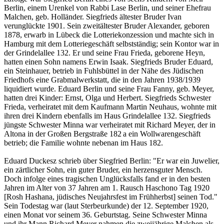
Berlin, einem Urenkel von Rabbi Lase Berlin, und seiner Ehefrau
Malchen, geb. Holländer. Siegfrieds ältester Bruder Ivan
verunglückte 1901. Sein zweitältester Bruder Alexander, geboren
1878, erwarb in Lübeck die Lotteriekonzession und machte sich in
Hamburg mit dem Lotteriegeschäft selbstständig; sein Kontor war in
der Grindelallee 132. Er und seine Frau Frieda, geborene Heyn,
hatten einen Sohn namens Erwin Isaak. Siegfrieds Bruder Eduard,
ein Steinhauer, betrieb in Fuhlsbüttel in der Nähe des Jüdischen
Friedhofs eine Grabmalwerkstatt, die in den Jahren 1938/1939
liquidiert wurde. Eduard Berlin und seine Frau Fanny, geb. Meyer,
hatten drei Kinder: Ernst, Olga und Herbert. Siegfrieds Schwester
Frieda, verheiratet mit dem Kaufmann Martin Neuhaus, wohnte mit
ihren drei Kindern ebenfalls im Haus Grindelallee 132. Siegfrieds
jüngste Schwester Minna war verheiratet mit Richard Meyer, der in
Altona in der Großen Bergstraße 182 a ein Wollwarengeschäft
betrieb; die Familie wohnte nebenan im Haus 182.
Eduard Duckesz schrieb über Siegfried Berlin: "Er war ein Juwelier,
ein zärtlicher Sohn, ein guter Bruder, ein herzensguter Mensch.
Doch infolge eines tragischen Unglücksfalls fand er in den besten
Jahren im Alter von 37 Jahren am 1. Rausch Haschono Tag 1920
[Rosh Hashana, jüdisches Neujahrsfest im Frühherbst] seinen Tod."
Sein Todestag war (laut Sterbeurkunde) der 12. September 1920,
einen Monat vor seinem 36. Geburtstag. Seine Schwester Minna
und ihr Mann Richard Meyer nahmen die zweijährige Malchen als