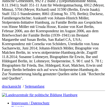
Jüdische Gemeinden, 992 e 2 Band 2 (Deportationsliste Minsk,
8.11.1941); StaH 351-11 Amt für Wiedergutmachung, 6912 (Meyer,
Minna), 5704 (Meyer, Richard) und 31590 (Berlin, Erwin Isaak);
StaH 332-5 Standesämter, 8061 (Eintrag Nr. 370, Berlin); Duckesz,
Familiengeschichte; Auskunft von Johann-Hinrich Möller,
Stolperstein-Initiative Hamburg, zu Familie Berlin aus Gesprächen
von Hinne Möller mit Ursula Hosse, Kusine von Kurt Berlin,
Februar 2006, aus der Korrespondenz im August 2006, aus dem
Briefwechsel der Familie Berlin (1939–1941) im Bestand
Margarethe und Susan Berlin, San Rafael CA, USA;
Korrespondenz mit Cornelia von Schöders, Urenkelin von Anna
Sacharewitz, Juni 2014; Johann-Hinrich Möller, Biographie von
Malchen Berlin, in: www.stolpersteine-Hamburg.de/de, Zugriff
11.8.2014; Susanne Lohmeyer, Biographien für Erwin, Ilse und
Hildegard Berlin, in: Lohmeyer, Stolpersteine, S. 90 f. und S. 78 f.;
Biographien für Frieda, Ilse, Hildegard, Kurt, Malchen, Erwin und
Fanny Berlin befinden sich auf www.Stolpersteine-Hamburg.de.
Zur Nummerierung häufig genutzter Quellen siehe Link "Recherche
und Quellen".
druckansicht
/
Seitenanfang
Impressum / Datenschutz