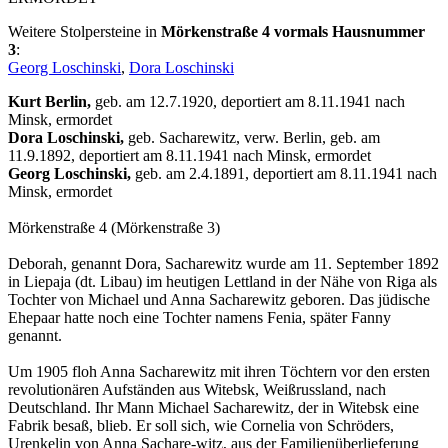
Weitere Stolpersteine in
Mörkenstraße 4 vormals Hausnummer
3
:
Georg Loschinski
,
Dora Loschinski
Kurt Berlin,
geb. am 12.7.1920, deportiert am 8.11.1941 nach
Minsk, ermordet
Dora Loschinski,
geb. Sacharewitz, verw. Berlin, geb. am
11.9.1892, deportiert am 8.11.1941 nach Minsk, ermordet
Georg Loschinski,
geb. am 2.4.1891, deportiert am 8.11.1941 nach
Minsk, ermordet
Mörkenstraße 4 (Mörkenstraße 3)
Deborah, genannt Dora, Sacharewitz wurde am 11. September 1892
in Liepaja (dt. Libau) im heutigen Lettland in der Nähe von Riga als
Tochter von Michael und Anna Sacharewitz geboren. Das jüdische
Ehepaar hatte noch eine Tochter namens Fenia, später Fanny
genannt.
Um 1905 floh Anna Sacharewitz mit ihren Töchtern vor den ersten
revolutionären Aufständen aus Witebsk, Weißrussland, nach
Deutschland. Ihr Mann Michael Sacharewitz, der in Witebsk eine
Fabrik besaß, blieb. Er soll sich, wie Cornelia von Schröders,
Urenkelin von Anna Sachare-witz, aus der Familienüberlieferung