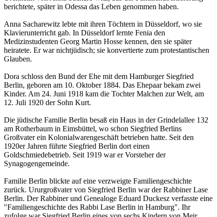
berichtete, später in Odessa das Leben genommen haben.
Anna Sacharewitz lebte mit ihren Töchtern in Düsseldorf, wo sie
Klavierunterricht gab. In Düsseldorf lernte Fenia den
Medizinstudenten Georg Martin Hosse kennen, den sie später
heiratete. Er war nichtjüdisch; sie konvertierte zum protestantischen
Glauben.
Dora schloss den Bund der Ehe mit dem Hamburger Siegfried
Berlin, geboren am 10. Oktober 1884. Das Ehepaar bekam zwei
Kinder. Am 24. Juni 1918 kam die Tochter Malchen zur Welt, am
12. Juli 1920 der Sohn Kurt.
Die jüdische Familie Berlin besaß ein Haus in der Grindelallee 132
am Rotherbaum in Eimsbüttel, wo schon Siegfried Berlins
Großvater ein Kolonialwarengeschäft betrieben hatte. Seit den
1920er Jahren führte Siegfried Berlin dort einen
Goldschmiedebetrieb. Seit 1919 war er Vorsteher der
Synagogengemeinde.
Familie Berlin blickte auf eine verzweigte Familiengeschichte
zurück. Ururgroßvater von Siegfried Berlin war der Rabbiner Lase
Berlin. Der Rabbiner und Genealoge Eduard Duckesz verfasste eine
"Familiengeschichte des Rabbi Lase Berlin in Hamburg". Ihr
zufolge war Siegfried Berlin eines von sechs Kindern von Meir