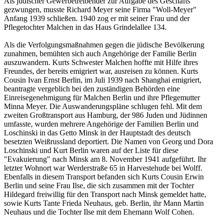
Als jüdischer Gewerbetreibender zur Aufgabe des Geschäfts
gezwungen, musste Richard Meyer seine Firma "Woll-Meyer"
Anfang 1939 schließen. 1940 zog er mit seiner Frau und der
Pflegetochter Malchen in das Haus Grindelallee 134.
Als die Verfolgungsmaßnahmen gegen die jüdische Bevölkerung
zunahmen, bemühten sich auch Angehörige der Familie Berlin
auszuwandern. Kurts Schwester Malchen hoffte mit Hilfe ihres
Freundes, der bereits emigriert war, ausreisen zu können. Kurts
Cousin Ivan Ernst Berlin, im Juli 1939 nach Shanghai emigriert,
beantragte vergeblich bei den zuständigen Behörden eine
Einreisegenehmigung für Malchen Berlin und ihre Pflegemutter
Minna Meyer. Die Auswanderungspläne schlugen fehl. Mit dem
zweiten Großtransport aus Hamburg, der 986 Juden und Jüdinnen
umfasste, wurden mehrere Angehörige der Familien Berlin und
Loschinski in das Getto Minsk in der Hauptstadt des deutsch
besetzten Weißrussland deportiert. Die Namen von Georg und Dora
Loschinski und Kurt Berlin waren auf der Liste für diese
"Evakuierung" nach Minsk am 8. November 1941 aufgeführt. Ihr
letzter Wohnort war Werderstraße 65 in Harvestehude bei Wolff.
Ebenfalls in diesem Transport befanden sich Kurts Cousin Erwin
Berlin und seine Frau Ilse, die sich zusammen mit der Tochter
Hildegard freiwillig für den Transport nach Minsk gemeldet hatte,
sowie Kurts Tante Frieda Neuhaus, geb. Berlin, ihr Mann Martin
Neuhaus und die Tochter Ilse mit dem Ehemann Wolf Cohen.