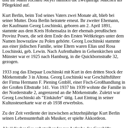
Pflegekind auf.
Kurt Berlin, beim Tod seines Vaters zwei Monate alt, blieb bei
seiner Mutter. Dora Berlin heiratete erneut. Ihr zweiter Ehemann,
der Kaufmann Georg Loschinski, geboren am 2. April 1891,
stammte aus dem Kreis Hohensalza in der ehemals preußischen
Provinz Posen, die seit dem Ende des Ersten Weltkrieges unter dem
Namen Inowrazlaw zu Polen gehörte. Georg Loschinski stammte
aus einer jüdischen Familie, seine Eltern waren Elias und Rosa
Loschinski, geb. Lewin. Nach Aufenthalten in Gelsenkirchen und
Münster war er 1925 nach Hamburg, in die Quickbornstraße 32,
gezogen.
1933 zog das Ehepaar Loschinski mit Kurt in den dritten Stock der
Mörkenstraße 3 in Altona. Georg Loschinski war Geschäftsführer
der Firma Hermann F. Piening GmbH, einer Fisch-Großhandlung in
der Großen Elbstraße 141. Von 1937 bis 1939 wohnte die Familie in
der Norderstraße 2, angrenzend an die Mörkenstraße. Zuletzt war
Georg Loschinski als "Einkäufer" tätig. Laut Eintrag in seiner
Kultussteuerkarte war er ab 1938 erwerbslos.
Zu der Zeit verdiente der inzwischen achtzehnjährige Kurt Berlin
seinen Lebensunterhalt als Musiker, er spielte Akkordeon.