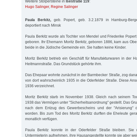
Weitere Stolpersteine in
Isestraße 119
:
Hugo Salinger
,
Regine Salinger
Paula Berkitz,
geb. Popert, geb. 3.2.1879 in Hamburg-Berge
deportiert nach Minsk
Paula Berkitz wurde als Tochter von Mendel und Friederike Poper
geboren. Ihr Ehemann Moritz Berkitz, geboren 1886, kam aus Ober
beide in die Jüdische Gemeinde ein. Sie hatten keine Kinder.
Moritz Berkitz betrieb ein Geschäft für Manufakturwaren in der 
Heitmannstraße. Das Grundstück gehörte ihm.
Das Ehepaar wohnte zunächst in der Barmbecker Straße, zog danac
von dort wahrscheinlich 1935 in die Oderfelder Straße. Diese Ansc
1936 verzeichnet.
Moritz Berkitz starb im November 1938. Gleich nach seinem T
1938 das Vermögen unter "Sicherheitsanordnung" gestellt. Das Gru
nach dem Entzug des Gewerbescheins und der "Arisierung" de
worden. Bis zum Tod des Moritz Berkitz durften die Eheleute g
monatlich verfügen.
Paula Berkitz konnte in der Oderfelder Straße bleiben. Sie 
Untermieterin aufnehmen, ihre Hausangestellte konnte sie aber wei