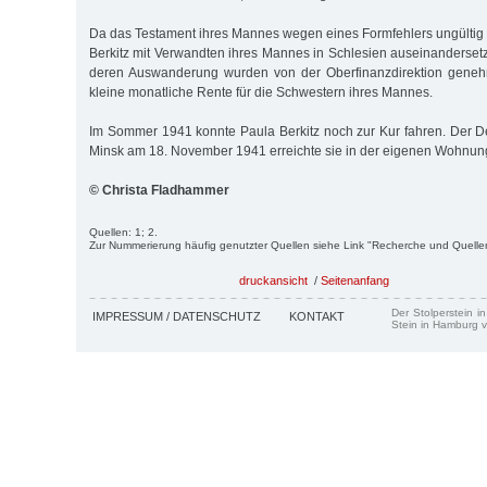
Da das Testament ihres Mannes wegen eines Formfehlers ungültig 
Berkitz mit Verwandten ihres Mannes in Schlesien auseinanderset
deren Auswanderung wurden von der Oberfinanzdirektion geneh
kleine monatliche Rente für die Schwestern ihres Mannes.
Im Sommer 1941 konnte Paula Berkitz noch zur Kur fahren. Der D
Minsk am 18. November 1941 erreichte sie in der eigenen Wohnun
© Christa Fladhammer
Quellen: 1; 2.
Zur Nummerierung häufig genutzter Quellen siehe Link "Recherche und Quelle
druckansicht
/
Seitenanfang
Der Stolperstein i
IMPRESSUM / DATENSCHUTZ
KONTAKT
Stein in Hamburg v