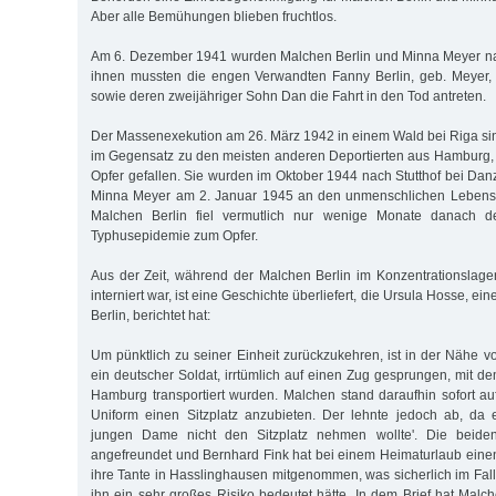
Aber alle Bemühungen blieben fruchtlos.
Am 6. Dezember 1941 wurden Malchen Berlin und Minna Meyer nac
ihnen mussten die engen Verwandten Fanny Berlin, geb. Meyer, 
sowie deren zweijähriger Sohn Dan die Fahrt in den Tod antreten.
Der Massenexekution am 26. März 1942 in einem Wald bei Riga s
im Gegensatz zu den meisten anderen Deportierten aus Hamburg,
Opfer gefallen. Sie wurden im Oktober 1944 nach Stutthof bei Danz
Minna Meyer am 2. Januar 1945 an den unmenschlichen Lebensb
Malchen Berlin fiel vermutlich nur wenige Monate danach de
Typhusepidemie zum Opfer.
Aus der Zeit, während der Malchen Berlin im Konzentrationslage
interniert war, ist eine Geschichte überliefert, die Ursula Hosse, 
Berlin, berichtet hat:
Um pünktlich zu seiner Einheit zurückzukehren, ist in der Nähe v
ein deutscher Soldat, irrtümlich auf einen Zug gesprungen, mit d
Hamburg transportiert wurden. Malchen stand daraufhin sofort a
Uniform einen Sitzplatz anzubieten. Der lehnte jedoch ab, da 
jungen Dame nicht den Sitzplatz nehmen wollte'. Die beid
angefreundet und Bernhard Fink hat bei einem Heimaturlaub eine
ihre Tante in Hasslinghausen mitgenommen, was sicherlich im Fall
ihn ein sehr großes Risiko bedeutet hätte. In dem Brief hat Malc