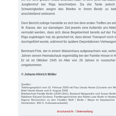
Jungfernhof bei Riga beschrieben. Da die Tante jedoch 
Schwierigkeiten wegen des Briefes in ihrem Besitz zu be
anschließend verbrannt.
Dem Bericht zufolge handelte es sich bei dem ersten Treffen um e
III. Klasse, der zur damaligen Zeit jeweils eine Außentür pro Abte
vermutet werden, dass sich diese Begebenheit bereits auf der 
Riga zugetragen hat, da gesichert ist, dass dieser Transport noc
durchgeführt wurde, während für spätere Deportationen Viehwagon
Bernhard Fink, der in einem Waisenhaus aufgewachsen war, verbr
Jahren seinen Heimaturlaub regelmäßig bei der Familie Hosse in H
Er ist im Oktober 1945 im Alter von 26 Jahren in russischer
umgekommen.
© Johann-Hinrich Möller
Quellen:
Telefongespräch vom 10. Februar 2006 mit Frau Ursula Hosse (Cousine von Ma
Brief Ursula Hosse vom 9. August 2006
Briefwechsel Familie Berlin (1939-1941), Bestand Margarethe und Susan Berli
Rabbiner Eduard Duckesz, Familiengeschichte des Rabbi Lase Berlin in Hambu
Eigene Recherchen zu den Familien Wolf / Berlin / Meyer im Staatsarchi
Gemeinden, 992 b, Kultussteuerkartei)
druckansicht
/
Seitenanfang