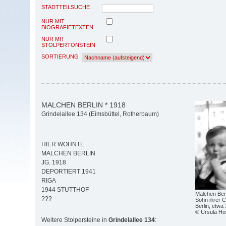
STADTTEILSUCHE
NUR MIT
BIOGRAFIETEXTEN
NUR MIT
STOLPERTONSTEIN
SORTIERUNG
MALCHEN BERLIN * 1918
Grindelallee 134 (Eimsbüttel, Rotherbaum)
HIER WOHNTE
MALCHEN BERLIN
JG. 1918
DEPORTIERT 1941
RIGA
1944 STUTTHOF
Malchen Berl
???
Sohn ihrer C
Berlin, etwa
© Ursula H
Weitere Stolpersteine in
Grindelallee 134
: