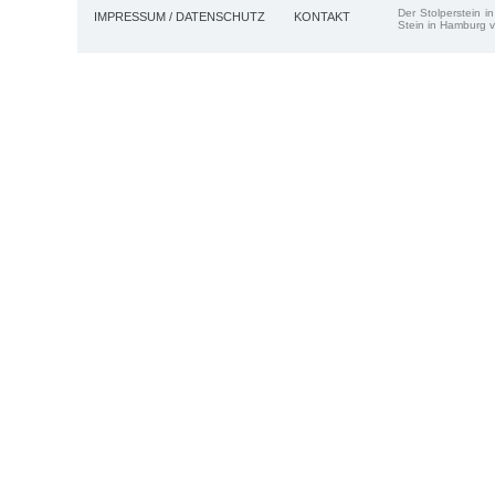
Der Stolperstein i
IMPRESSUM / DATENSCHUTZ
KONTAKT
Stein in Hamburg v