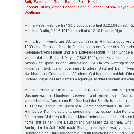
Betty Bandmann
,
Gerda Baruch
,
Bella Hirsch
,
Leopold Hirsch
,
Alfred London
,
Sophie London
,
Minna Meyer
,
Ra
Wertheim
Minna Meyer, geb. Berlin * 30.1.1883, deportiert 6.12.1941 nach Ri
Malchen Berlin, * 24.6.1918, deportiert 6.12.1941 nach Riga
Minna Berlin wurde am 30. Januar 1883 in Hamburg geboren. Di
1939 eine Grabsteinfirma in Fuhlsbüttel in der Nähe des Jüdisch
Kolonialwarengeschäft und ein Lotteriegeschäft in der Grindela
verheiratet mit Richard Meyer (1882-1941), der zunächst in de
Altona und später in der Grindelallee 134 ein Wollwarengeschäft
kinderlos. Nach dem Tode ihres Bruders Siegfried Berlin (vers
Nachbarhaus Grindelallee 132 einen Goldschmiedebetrieb führ
Richard Meyer dessen damals vierjährige Tochter Malchen als Pfle
Malchen Berlin wurde am 24. Juni 1918 als Tochter von Siegfried
Sacharewitz in Hamburg geboren und erhielt den Vornam
väterlicherseits. Aus einem Briefwechsel der Familie ist bekannt, 
1939 eine Stelle im jüdischen Gemeinschaftshaus in der H
Hamburger Kammerspiele) angenommen hat, wo sie in der Konditore
Jahren war Malchen mit einem Mann befreundet, der bereits emig
hoffte, mit seiner Hilfe Deutschland verlassen zu können. Und
Berlin, der im Juli 1939 nach Shanghai emigriert war, versuch
Behörden eine Einreisegenehmigung für Malchen Berlin und Min