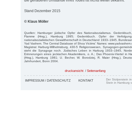
die genaueren Umstände ihres Todes ist nichts weiter bekannt.
Stand Dezember 2015
© Klaus Möller
Quellen: Hamburger jüdische Opfer des Nationalsozialismus. Gedenkbuch
Flamme (Hrsg.), Hamburg 1995; Gedenkbuch. Opfer der Verfolgun
nationalsozialistischen Gewaltherrschaft in Deutschland 1933–1945, Bundesarc
Yad Vashem. The Central Database of Shoa Victims´ Names: www.yadvashem.o
Magistrat Harburg-Wilhelmsburg, 430-5 Religionswesen, Synagogen-gemeinde;
steht die Synagoge noch. Jüdisches Leben in Harburg 1933–1945, Norders
Erinnerungen eines jeckischen Akademikers, o. A.; Das Phoenix-Viertel in H
(Hrsg.), Hamburg 1981; U. Becher, W. Borodziej, R. Maier (Hrsg.), Deut
Jahrhundert, Bonn 2004.
druckansicht
/
Seitenanfang
Der Stolperstein i
IMPRESSUM / DATENSCHUTZ
KONTAKT
Stein in Hamburg v