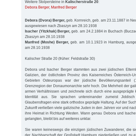
Weitere Stolpersteine in
Kalischerstraße 20
:
Debora Berger
,
Manfred Berger
Debora (Dvora) Berger,
geb. Kornreich, geb. am 23.11.1887 in N
ausgewiesen nach Zbaszyn am 28.10.1938
Isacher (Yitzkhak) Berger,
geb. am 24.2.1884 in Buchach (Bucza
Zbaszyn am 28.10.1938
Manfred (Moshe) Berger,
geb. am 10.1.1923 in Hamburg, ausg
am 28.10.1938
Kalischer Straße 20 (früher: Feldstraße 30)
Debora und Isacher Berger stammten aus zwei jüdischen Elter
Galizien, der östlichsten Provinz des Kaiserreiches Österreich-
Gebieten Osteuropas war der jüdische Bevölkerungsanteil 
Grenzregion der Donaumonarchie sehr hoch. Die Mehrheit der gali
armen Verhältnissen und zeichnete sich durch eine ausgeprägte ku
Identität aus. Sie sprachen untereinander zumeist Jiddis
Glaubensfragen eine stark orthodox geprägte Haltung. Auf der Suc
Zukunft verließen viele galizische Juden in den Jahren vor und na
ihre Heimat in Richtung Westen. Wann genau Debora und Isache
gelangten, bleibt bis auf weiteres unklar.
Sie waren keineswegs die einzigen jüdischen Zuwanderer, die si
der Nachbarschaft der Großstadt Hamburg niederließen und zu 