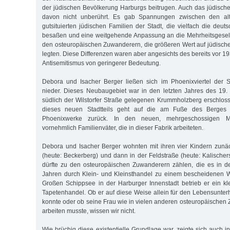
der jüdischen Bevölkerung Harburgs beitrugen. Auch das jüdisc
davon nicht unberührt. Es gab Spannungen zwischen den alt
gutsituierten jüdischen Familien der Stadt, die vielfach die deut
besaßen und eine weitgehende Anpassung an die Mehrheitsgesell
den osteuropäischen Zuwanderern, die größeren Wert auf jüdische
legten. Diese Differenzen waren aber angesichts des bereits vor 
Antisemitismus von geringerer Bedeutung.
Debora und Isacher Berger ließen sich im Phoenixviertel der S
nieder. Dieses Neubaugebiet war in den letzten Jahres des 19.
südlich der Wilstorfer Straße gelegenen Krummholzberg erschlo
dieses neuen Stadtteils geht auf die am Fuße des Berges e
Phoenixwerke zurück. In den neuen, mehrgeschossigen M
vornehmlich Familienväter, die in dieser Fabrik arbeiteten.
Debora und Isacher Berger wohnten mit ihren vier Kindern zunäch
(heute: Beckerberg) und dann in der Feldstraße (heute: Kalischer
dürfte zu den osteuropäischen Zuwanderern zählen, die es in 
Jahren durch Klein- und Kleinsthandel zu einem bescheidenen W
Großen Schippsee in der Harburger Innenstadt betrieb er ein kl
Tapetenhandel. Ob er auf diese Weise allein für den Lebensunterh
konnte oder ob seine Frau wie in vielen anderen osteuropäischen 
arbeiten musste, wissen wir nicht.
Wie brüchig diese existentielle Grundlage war, zeigte sich auch 