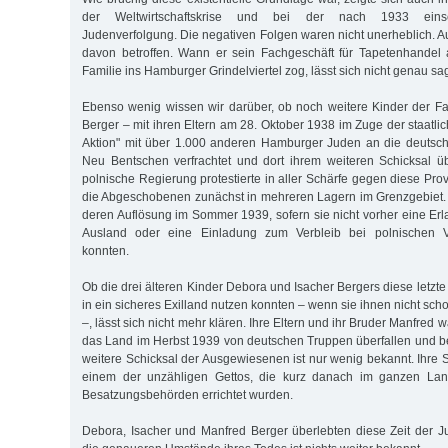
der Weltwirtschaftskrise und bei der nach 1933 einset
Judenverfolgung. Die negativen Folgen waren nicht unerheblich. A
davon betroffen. Wann er sein Fachgeschäft für Tapetenhandel 
Familie ins Hamburger Grindelviertel zog, lässt sich nicht genau sa
Ebenso wenig wissen wir darüber, ob noch weitere Kinder der F
Berger – mit ihren Eltern am 28. Oktober 1938 im Zuge der staatlic
Aktion" mit über 1.000 anderen Hamburger Juden an die deutsch
Neu Bentschen verfrachtet und dort ihrem weiteren Schicksal ü
polnische Regierung protestierte in aller Schärfe gegen diese Prov
die Abgeschobenen zunächst in mehreren Lagern im Grenzgebiet. D
deren Auflösung im Sommer 1939, sofern sie nicht vorher eine Erl
Ausland oder eine Einladung zum Verbleib bei polnischen 
konnten.
Ob die drei älteren Kinder Debora und Isacher Bergers diese letzte
in ein sicheres Exilland nutzen konnten – wenn sie ihnen nicht sc
–, lässt sich nicht mehr klären. Ihre Eltern und ihr Bruder Manfred 
das Land im Herbst 1939 von deutschen Truppen überfallen und b
weitere Schicksal der Ausgewiesenen ist nur wenig bekannt. Ihre S
einem der unzähligen Gettos, die kurz danach im ganzen La
Besatzungsbehörden errichtet wurden.
Debora, Isacher und Manfred Berger überlebten diese Zeit der 