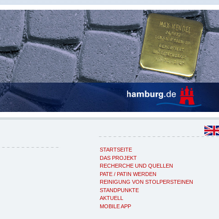
STARTSEITE
DAS PROJEKT
RECHERCHE UND QUELLEN
PATE / PATIN WERDEN
REINIGUNG VON STOLPERSTEINEN
STANDPUNKTE
AKTUELL
MOBILE APP