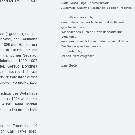
portiert am 11.7.1942
Łódź, Minsk, Riga, Theresienstadt,
Auschwitz, Chelmno, Majdanek, Sobibor, Treblinka ..
Wir suchen euch,
deren Namen in den Archiven und im Himmel
geschrieben sind.
Wir begegnen euch an Orten der Angst und
baum) geboren, damals
Verfolgung,
Ihr Vater, der Kaufmann
wir erkennen euch in euren Kindern und Enkeln.
t 1889 den Hamburger
Die Steine sprechen von euch,
1888 in Hafennähe ein
jeden Tag.
 der Hamburger Neustadt
Ihr seid nicht vergessen.
interhaus, 1892–1907
Inge Grolle
er, Gertrud Dorothea
adt Lissa südlich von
rtsurkunde ihres ersten
rigkeit vermerkt. Zwei
igeschossiges Wohnhaus
enhaus. 1904 wechselte
 Alster. Beide Töchter
19 eine Oberrealschule
aus im Frauenthal 19
ich Carl Harke (geb.