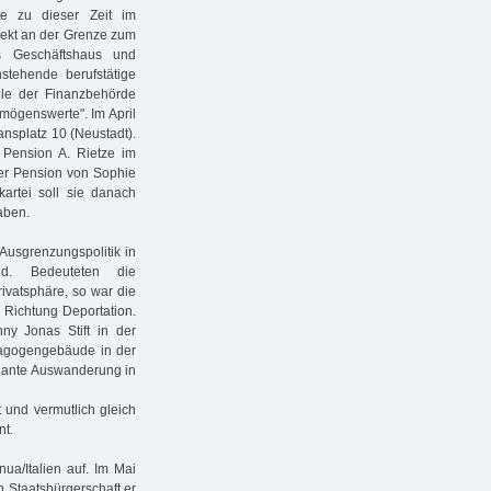
te zu dieser Zeit im
irekt an der Grenze zum
s Geschäftshaus und
stehende berufstätige
le der Finanzbehörde
rmögenswerte". Im April
ansplatz 10 (Neustadt).
Pension A. Rietze im
der Pension von Sophie
kartei soll sie danach
aben.
Ausgrenzungspolitik in
nd. Bedeuteten die
vatsphäre, so war die
n Richtung Deportation.
y Jonas Stift in der
nagogengebäude in der
eplante Auswanderung in
 und vermutlich gleich
nt.
ua/Italien auf. Im Mai
n Staatsbürgerschaft er