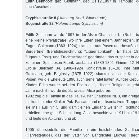
Edith Benndorf,
geb. Guttmann, geb. 21.12.1897 in Hamburg, de
nach Auschwitz
Gryphiusstraße 8
(Hamburg-Nord, Winterhude)
Bogenstraße 32
(Helene-Lange-Gymnasium)
Edith Guttmann wurde 1897 in der Alster-Chaussee 1a (Rother
eine kleine Privatstraße, wo ihre Eltern seit einem Jahr lebten. 
Eugen Guttmann (1863–1924), stammte aus Posen und besaß sei
Bürgerbrief (Berufsbezeichnung: "Liquerfabrikant"). Er hatte 
"Liqueur, Essig- und Fruchtsaftlager" gegründet, das er später in
zu einer Spirituosen-Fabrik ausbaute (1889-1891 Grimm 12 H
Große Bleichen 34, 1908–1924 Königstraße 15–19). Ihre Mutt
Guttmann, geb. Baginsky (1875–1922), stammte aus der Kreisst
Posen, wo die Eheleute 1896 auch geheiratet hatten. Auf der Gebu
Kindes Edith wurde bei den Eltern die jüdische Religionszugehö
Jahre nach ihr wurde die Schwester Alice geboren.
1902 zog die Familie in das Haus Alster Chaussee Nr. 3, ein dre
mit kombinierter Klinker-Putz-Fassade und repräsentativem Trepp
sie ins Haus Nr. 5, und damit einen Eingang weiter in Richtung
erhielten eine gute Schulbildung; Alice besuchte von 1911 bis 19
und legte die Abiturprüfung ab.
1905 übersiedelte die Familie in ein freistehendes Stadth
(Harvestehude), das der Vater von Landrichter Ludwig Friedr