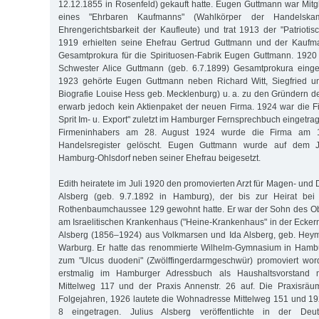
12.12.1855 in Rosenfeld) gekauft hatte. Eugen Guttmann war Mitgl
eines "Ehrbaren Kaufmanns" (Wahlkörper der Handels
Ehrengerichtsbarkeit der Kaufleute) und trat 1913 der "Patriotis
1919 erhielten seine Ehefrau Gertrud Guttmann und der Kaufma
Gesamtprokura für die Spirituosen-Fabrik Eugen Guttmann. 1920
Schwester Alice Guttmann (geb. 6.7.1899) Gesamtprokura eing
1923 gehörte Eugen Guttmann neben Richard Witt, Siegfried u
Biografie Louise Hess geb. Mecklenburg) u. a. zu den Gründern de
erwarb jedoch kein Aktienpaket der neuen Firma. 1924 war die 
Sprit Im- u. Export" zuletzt im Hamburger Fernsprechbuch eingetr
Firmeninhabers am 28. August 1924 wurde die Firma am 
Handelsregister gelöscht. Eugen Guttmann wurde auf dem J
Hamburg-Ohlsdorf neben seiner Ehefrau beigesetzt.
Edith heiratete im Juli 1920 den promovierten Arzt für Magen- und
Alsberg (geb. 9.7.1892 in Hamburg), der bis zur Heirat bei 
Rothenbaumchaussee 129 gewohnt hatte. Er war der Sohn des Obe
am Israelitischen Krankenhaus ("Heine-Krankenhaus" in der Eckern
Alsberg (1856–1924) aus Volkmarsen und Ida Alsberg, geb. He
Warburg. Er hatte das renommierte Wilhelm-Gymnasium in Hamb
zum "Ulcus duodeni" (Zwölffingerdarmgeschwür) promoviert wo
erstmalig im Hamburger Adressbuch als Haushaltsvorstand 
Mittelweg 117 und der Praxis Annenstr. 26 auf. Die Praxisrä
Folgejahren, 1926 lautete die Wohnadresse Mittelweg 151 und 1
8 eingetragen. Julius Alsberg veröffentlichte in der Deu