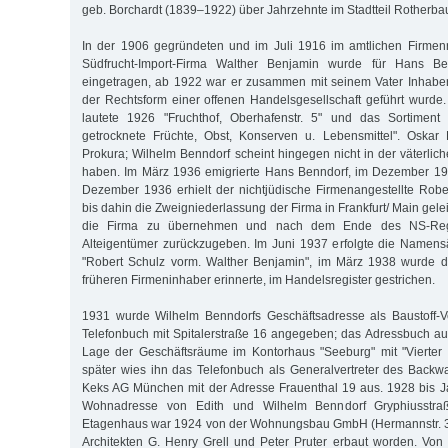
geb. Borchardt (1839–1922) über Jahrzehnte im Stadtteil Rotherba
In der 1906 gegründeten und im Juli 1916 im amtlichen Firmenr
Südfrucht-Import-Firma Walther Benjamin wurde für Hans B
eingetragen, ab 1922 war er zusammen mit seinem Vater Inhaber
der Rechtsform einer offenen Handelsgesellschaft geführt wurde
lautete 1926 "Fruchthof, Oberhafenstr. 5" und das Sortiment 
getrocknete Früchte, Obst, Konserven u. Lebensmittel". Oskar 
Prokura; Wilhelm Benndorf scheint hingegen nicht in der väterlic
haben. Im März 1936 emigrierte Hans Benndorf, im Dezember 193
Dezember 1936 erhielt der nichtjüdische Firmenangestellte Robe
bis dahin die Zweigniederlassung der Firma in Frankfurt/ Main geleit
die Firma zu übernehmen und nach dem Ende des NS-Reg
Alteigentümer zurückzugeben. Im Juni 1937 erfolgte die Namens
"Robert Schulz vorm. Walther Benjamin", im März 1938 wurde d
früheren Firmeninhaber erinnerte, im Handelsregister gestrichen.
1931 wurde Wilhelm Benndorfs Geschäftsadresse als Baustoff-V
Telefonbuch mit Spitalerstraße 16 angegeben; das Adressbuch a
Lage der Geschäftsräume im Kontorhaus "Seeburg" mit "Vierter 
später wies ihn das Telefonbuch als Generalvertreter des Backwa
Keks AG München mit der Adresse Frauenthal 19 aus. 1928 bis J
Wohnadresse von Edith und Wilhelm Benndorf Gryphiusstraß
Etagenhaus war 1924 von der Wohnungsbau GmbH (Hermannstr. 3
Architekten G. Henry Grell und Peter Pruter erbaut worden. Vo