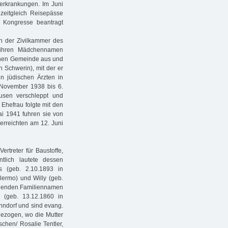
erkrankungen. Im Juni
zeitgleich Reisepässe
he Kongresse beantragt
n der Zivilkammer des
 ihren Mädchennamen
schen Gemeinde aus und
n Schwerin), mit der er
en jüdischen Ärzten in
 November 1938 bis 6.
usen verschleppt und
 Ehefrau folgte mit den
ai 1941 fuhren sie von
erreichten am 12. Juni
rtreter für Baustoffe,
tlich lautete dessen
s (geb. 2.10.1893 in
lermo) und Willy (geb.
ingenden Familiennamen
n (geb. 13.12.1860 in
nndorf und sind evang.
ezogen, wo die Mutter
chen/ Rosalie Tentler,