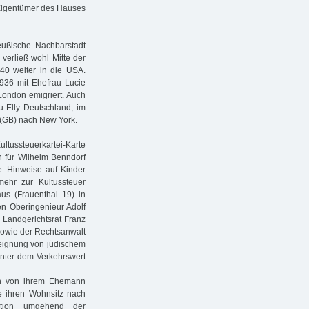
 Eigentümer des Hauses
ußische Nachbarstadt
verließ wohl Mitte der
940 weiter in die USA.
936 mit Ehefrau Lucie
 London emigriert. Auch
u Elly Deutschland; im
 (GB) nach New York.
tussteuerkartei-Karte
h für Wilhelm Benndorf
te. Hinweise auf Kinder
mehr zur Kultussteuer
s (Frauenthal 19) in
en Oberingenieur Adolf
 Landgerichtsrat Franz
sowie der Rechtsanwalt
eignung von jüdischem
 unter dem Verkehrswert
ren von ihrem Ehemann
e ihren Wohnsitz nach
mation umgehend der