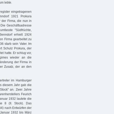
um lebte.
egister eingetragenen
enndorf 1921 Prokura
 der Firma, die nun in
. Die Geschäftsadresse
umfasste "Südfrüchte,
Benndorf erhielt 1924
hen Firma gearbeitet zu
6 starb sein Vater. Im
rt Schulz Prokura, der
et hatte. Er schlug vor,
imes wieder an die
änderung der Firma in
er Zusatz, der an den
ertreter im Hamburger
us diesem Jahr gab die
Stock" an. Zwei Jahre
renherstellers Feurich
anuar 1932 lautete die
e 8 (II. Stock). Das
4) nach Entwürfen der
n Januar 1932 bis März