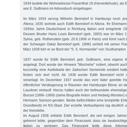
1934 lautete die Wohnadresse Frauenthal 19 (Harvestehude), als
war E. Guttmann im Adressbuch eingetragen.
Im März 1934 verzog Wilhelm Benndorf in Hamburgs noch pre
Altona; 1935 wohnte auch Edith Benndorf in Altona. Ihr Ehemann 
1930er Jahre Deutschland in Richtung Italien und emigrierte 1
Dessen Bruder Hans Louis Benndorf (geb. 1893) war im März 1
Sylvia, geb. Rothenstein (geb. 20.6.1906 in Paris) und Kind nach
der Schwager Oskar Benndorf (geb. 1896) verließ mit seiner Fra
März 1939 fuhr er an Bord der "S. S. Normandie" von Southampton
1937 wurde für Edith Benndorf, geb. Guttmann, eine eigene Kul
angelegt. Dort wurde der Hinweis "Mischehe" notiert, obwohl auc
kurzzeitig eine Karteikarte der Jüdischen Gemeinde existiert hat
finden sich dort nicht. Ab 1938 wurde Edith Benndorf nicht 
veranlagt. Im Dezember 1937 wurde das vom Vater geerbte Hau
öffentlicher Versteigerung in Räumen der Hamburger Börse an d
Lauckner verkauft. Hierzu hatten auch der befreundete ehemalige
Bunzel (1896–1969) (siehe Biografie Anton und Hedwig Münden) 
Hermann Samson geraten. Beide befürchteten eine komplette Ent
Grundbesitz im NS-Staat. Der erzielte Verkaufspreis lag deutlich
der Immobilie.
Im August 1938 erklärte Edith Benndorf, die seit einigen Jah
getrennt lebte, gegenüber dem Finanzamt, dass sie beabsichtig
Italien zu verlegen. Das Finanzamt teilte diese Infor