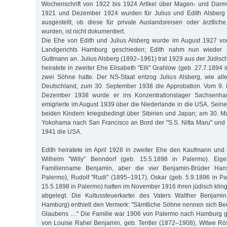
Wochenschrift von 1922 bis 1924 Artikel über Magen- und Darm
1921 und Dezember 1924 wurden für Julius und Edith Alsberg 
ausgestellt, ob diese für private Auslandsreisen oder ärztlic
wurden, ist nicht dokumentiert.
Die Ehe von Edith und Julius Alsberg wurde im August 1927 vo
Landgerichts Hamburg geschieden; Edith nahm nun wieder
Guttmann an. Julius Alsberg (1892–1961) trat 1929 aus der Jüdi
heiratete in zweiter Ehe Elisabeth "Elli" Grahlow (geb. 27.7.1894 i
zwei Söhne hatte. Der NS-Staat entzog Julius Alsberg, wie all
Deutschland, zum 30. September 1938 die Approbation. Vom 9.
Dezember 1938 wurde er ins Konzentrationslager Sachsenha
emigrierte im August 1939 über die Niederlande in die USA. Seine
beiden Kindern kriegsbedingt über Sibirien und Japan; am 30. M
Yokohama nach San Francisco an Bord der "S.S. Nitta Maru" und 
1941 die USA.
Edith heiratete im April 1928 in zweiter Ehe den Kaufmann und Ve
Wilhelm "Willy" Benndorf (geb. 15.5.1898 in Palermo). Eigen
Familienname Benjamin, aber die vier Benjamin-Brüder Han
Palermo), Rudolf "Rudi" (1895–1917), Oskar (geb. 5.9.1896 in Pa
15.5.1898 in Palermo) hatten im November 1916 ihren jüdisch kl
abgelegt. Die Kultussteuerkartei des Vaters Walther Benjami
Hamburg) enthielt den Vermerk: "Sämtliche Söhne nennen sich Be
Glaubens …" Die Familie war 1906 von Palermo nach Hamburg g
von Louise Rahel Benjamin, geb. Tentler (1872–1908), Witwe Rös