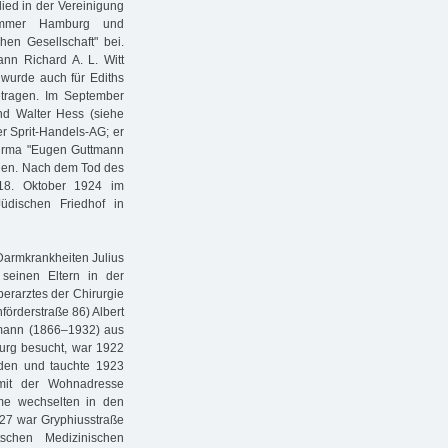
ied in der Vereinigung
kammer Hamburg und
chen Gesellschaft" bei.
nn Richard A. L. Witt
 wurde auch für Ediths
etragen. Im September
nd Walter Hess (siehe
r Sprit-Handels-AG; er
Firma "Eugen Guttmann
agen. Nach dem Tod des
18. Oktober 1924 im
üdischen Friedhof in
 Darmkrankheiten Julius
seinen Eltern in der
rarztes der Chirurgie
förderstraße 86) Albert
ymann (1866–1932) aus
urg besucht, war 1922
rden und tauchte 1923
mit der Wohnadresse
ume wechselten in den
927 war Gryphiusstraße
tschen Medizinischen