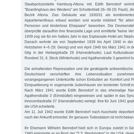
Staatspolizeistelle Hamburg-Altona mit. Edith Benndorf wohn
"Boardinghaus des Westens" am Schulterblatt 26–36 (St. Pauli), d
Bezirk Altona. Das Gebäude war 1930/31 als kombinierte
Appartementhaus erbaut worden und wurde möbliert "für allein
Personen und kinderlose Ehepaare" beworben. Die Devisenstel
überprüfte daraufhin ihre finanzielle Lage und ermittelte "keine Ve
1939 zog sie für ein halbes Jahr in das Esplanade-Hotel am Steph
Danach wohnte sie von September 1939 bis April 1940 in der 
Holzdamm 4–6 (St. Georg) und von April 1940 bis März 1941 in 
Gilg in der Heilwigstraße 29 (Harvestehude). Laut Kultussteuer
Rondeel 31, II. Stock (Winterhude) und Agathenstraße 3 gewohnt h
Die anhaltenden Repressalien und die gesteigerte antisemitische 
Deutschland verschärften ihre Lebenssituation zunehme
vorangegangenen Unterkünfte schon Einbußen an Komfort und Pri
Einquartierung in sogenannte Judenhäuser ein konkreter Schritt i
Nach März 1941 wurde Edith Benndorf in das ehemalige Nann
Agathenstraße 3 (Eimsbüttel) eingewiesen und später in das Sy
Innocentiastraße 37 (Harvestehude) verlegt. Ihre für Juni 1941 g
die USA scheiterte.
Am 11. Juli 1942 wurde Edith Benndorf nach Auschwitz deportiert
nach der Ankunft ermordet. Ihr genaues Todesdatum ist nicht bekan
Ihr Ehemann Wilhelm Benndorf hielt sich in Europa zuletzt in Gen
1940 emigrierte er an Bord der "S.S. Washington" in die USA, dere