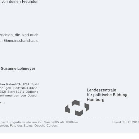
ig von deinen Freunden
richten, die sind auch
 im Gemeinschaftshaus,
t: Susanne Lohmeyer
n, San Rafael CA, USA; StaH
n, geb. Beit;;StaH 332-5,
942; StaH 522-1 Jüdische
nerinnerungen von Joseph
n".
n der Kopfgrafik wurde am 29. März 2005 als 1000ster
Stand: 03.12.201
erlegt. Foto des Steins: Gesche Cordes.