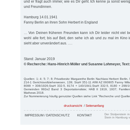
und er fragt auch immer, wie es Dir geht. Ich kenne ja sonst wen
und Freundinnen.
Hamburg 14.01.1941
Fanny Berlin an ihren Sohn Herbert in England
… Von Deinen früheren Freunden kann ich Dir leider nicht viel be
wohl alle fort; bis auf Beit, den sehe ich ab und zu mal im Kino
sieht aber unverändert aus. ….
Stand: Januar 2019
© Recherche: Hans-Hinrich Möller und Susanne Lohmeyer, Tex
Quellen: 1; 4; 5; 7; 8; Privatbesitz Margarethe Berlin Nachlass Herbert Berli
214-1 Gerichtsvollzieherwesen, 139; StaH 351-11 AfW AZ 060805 Fanny Wilso
8088 + 308/1926;StaH 332-5, 8174 + 140/1941;StaH 332-5, 8180 + 298/1
Gemeinden 992e2 Band 3 Deportationsliste; HAB II 1919, 1937; Familie
Mathews 2018.
Zur Nummerierung häufig genutzter Quellen siehe Link "Recherche und Quelle
druckansicht
/
Seitenanfang
Der Stolperstein i
IMPRESSUM / DATENSCHUTZ
KONTAKT
Stein in Hamburg v