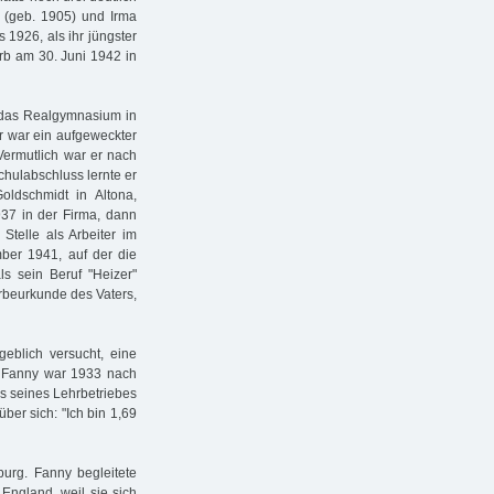
t (geb. 1905) und Irma
s 1926, als ihr jüngster
arb am 30. Juni 1942 in
g das Realgymnasium in
Er war ein aufgeweckter
Vermutlich war er nach
hulabschluss lernte er
oldschmidt in Altona,
37 in der Firma, dann
Stelle als Arbeiter im
mber 1941, auf der die
ls sein Beruf "Heizer"
erbeurkunde des Vaters,
geblich versucht, eine
 Fanny war 1933 nach
is seines Lehrbetriebes
ber sich: "Ich bin 1,69
urg. Fanny begleitete
England, weil sie sich