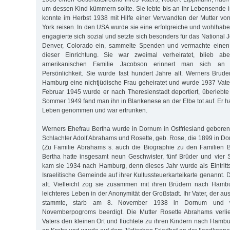
um dessen Kind kümmern sollte. Sie lebte bis an ihr Lebensende 
konnte im Herbst 1938 mit Hilfe einer Verwandten der Mutter v
York reisen. In den USA wurde sie eine erfolgreiche und wohlhabe
engagierte sich sozial und setzte sich besonders für das National 
Denver, Colorado ein, sammelte Spenden und vermachte einen 
dieser Einrichtung. Sie war zweimal verheiratet, blieb aber
amerikanischen Familie Jacobson erinnert man sich an 
Persönlichkeit. Sie wurde fast hundert Jahre alt. Werners Bruder
Hamburg eine nichtjüdische Frau geheiratet und wurde 1937 Vater
Februar 1945 wurde er nach Theresienstadt deportiert, überlebte
Sommer 1949 fand man ihn in Blankenese an der Elbe tot auf. Er ha
Leben genommen und war ertrunken.
Werners Ehefrau Bertha wurde in Dornum in Ostfriesland geboren.
Schlachter Adolf Abrahams und Rosette, geb. Rose, die 1899 in Do
(Zu Familie Abrahams s. auch die Biographie zu den Familien 
Bertha hatte insgesamt neun Geschwister, fünf Brüder und vier 
kam sie 1934 nach Hamburg, denn dieses Jahr wurde als Eintritt
Israelitische Gemeinde auf ihrer Kultussteuerkarteikarte genannt.
alt. Vielleicht zog sie zusammen mit ihren Brüdern nach Hambu
leichteres Leben in der Anonymität der Großstadt. Ihr Vater, der au
stammte, starb am 8. November 1938 in Dornum und
Novemberpogroms beerdigt. Die Mutter Rosette Abrahams verl
Vaters den kleinen Ort und flüchtete zu ihren Kindern nach Hambu