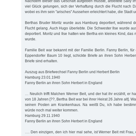
Nachdem dieser das Geschäft aufgeben musste, arbeitete Sally im
viel Glück gelungen, sich der Verhaftung durch die Flucht nach 
wobei es ihm sein "arisches" Aussehen erleichtert habe, die Stadt 
Berthas Bruder Moritz wurde aus Hamburg deportiert, während d
Flucht gelang. Auch Hugo überlebte. Die Schwester Ilse wurde 
deportiert. Moritz und Ilse hatten wie Bertha ein kleines Kind, das
wurde.
Familie Beit war bekannt mit der Familie Berlin. Fanny Berlin, für 
Eppendorfer Baum 10 liegt, schickte Briefe an ihren Sohn Herbe
Briefe sind erhalten.
Auszug aus Briefwechsel Fanny Berlin und Herbert Berlin
Hamburg 23.01.1940
Fanny Berlin an ihren Sohn Herbert in England
… Neulich trifft Malchen Werner Beit, und der hat ihr erzählt, er h
von 18 Jahren [??, Bertha Beit war bei ihrer Heirat 26 Jahre alt]. 
seinen Posten am Krankenhaus. Na weißt Du, ich habe bestimm
würde noch mal weiter kommen.
Hamburg 29.11.1940
Fanny Berlin an ihren Sohn Herbert in England
…. Den einzigen, den ich hier mal sehe, ist Werner Beit mit Frau, 