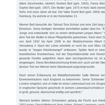
ältere Geschwister, nämlich Norbert Beit (geb. 1903), Fanny Bei
Sophie Beit (geb. 1907). Die Mutter (geb. 1873 in Kiel) starb bereit
Sohn erst neun Jahre alt war. Der Vater David Beit (geb. 1864) st
Hamburg. Da wohnte er in der Kielortallee 13.
Werner Beit besuchte die Talmud-Tora-Schule und eine Zeit lan
Elmshorn. Seine dortigen Vermieter berichteten später über ihn: "
Junge und entwickelte sich zu einem strebsamen jungen Mann." 
dem Tod der Mutter in diese Pflegefamilie gekommen. Nach dem Sc
von April 1932 bis April 1936 in der Metallschmelze Albert G
Venusberg 4. Nach der Lehre arbeitete er noch bis zum März 19
wurde er "wegen Arbeitsmangel" entlassen. Später fand er eine 
Israelitischen Krankenhaus. Auf der Deportationsliste vom Nove
gesamte Familie aufgeführt, dann aber durchgestrichen ist, ist a
eingetragen. Diese Berufsbezeichnung findet sich auch auf der St
dessen Tod von Werner beim Standesamt angezeigt wurde.
Nach seiner Entlassung als Metallfacharbeiter hatte Werner ver
Einreiseerlaubnis nach England zu bekommen. Seine Schwester
London emigriert, und er hatte ihr einen Lebenslauf und ein Zeugn
in englischer Sprache geschickt. In seinem Lebenslauf schreibt er ü
m groß, gesund, übernormal kräftig und sportlich."
Werners beiden älteren Schwestern gelang die Flucht aus Hamb
1933 einen Geschäftsfreund ihres Vaters, Robert Lippmann, nach 