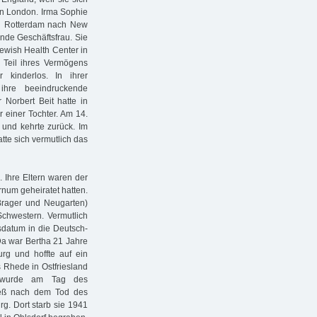
in London. Irma Sophie
on Rotterdam nach New
nde Geschäftsfrau. Sie
Jewish Health Center in
Teil ihres Vermögens
 kinderlos. In ihrer
ihre beeindruckende
 Norbert Beit hatte in
 einer Tochter. Am 14.
 und kehrte zurück. Im
tte sich vermutlich das
 Ihre Eltern waren der
rnum geheiratet hatten.
Brager und Neugarten)
Schwestern. Vermutlich
sdatum in die Deutsch-
 Da war Bertha 21 Jahre
rg und hoffte auf ein
s Rhede in Ostfriesland
 wurde am Tag des
ieß nach dem Tod des
rg. Dort starb sie 1941