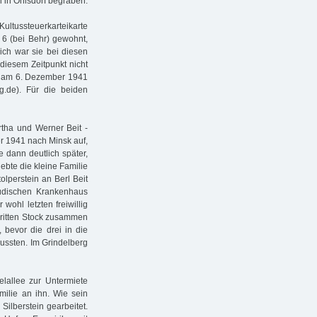
 in Ohlsdorf begraben.
ultussteuerkarteikarte
e 6 (bei Behr) gewohnt,
ich war sie bei diesen
 diesem Zeitpunkt nicht
de am 6. Dezember 1941
g.de). Für die beiden
rtha und Werner Beit -
er 1941 nach Minsk auf,
e dann deutlich später,
ebte die kleine Familie
lperstein an Berl Beit
Jüdischen Krankenhaus
 wohl letzten freiwillig
 dritten Stock zusammen
bevor die drei in die
ussten. Im Grindelberg
elallee zur Untermiete
milie an ihn. Wie sein
ilberstein gearbeitet.