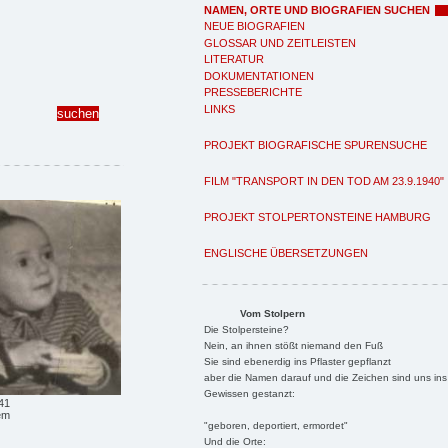
NAMEN, ORTE UND BIOGRAFIEN SUCHEN
NEUE BIOGRAFIEN
GLOSSAR UND ZEITLEISTEN
LITERATUR
DOKUMENTATIONEN
PRESSEBERICHTE
LINKS
PROJEKT BIOGRAFISCHE SPURENSUCHE
FILM "TRANSPORT IN DEN TOD AM 23.9.1940"
PROJEKT STOLPERTONSTEINE HAMBURG
ENGLISCHE ÜBERSETZUNGEN
Vom Stolpern
Die Stolpersteine?
Nein, an ihnen stößt niemand den Fuß
Sie sind ebenerdig ins Pflaster gepflanzt
aber die Namen darauf und die Zeichen sind uns ins
Gewissen gestanzt:
941
em
"geboren, deportiert, ermordet"
Und die Orte: