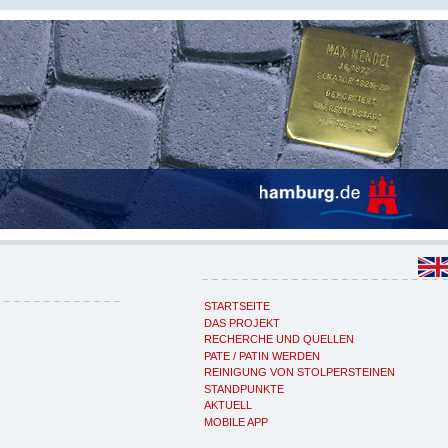
STARTSEITE
DAS PROJEKT
RECHERCHE UND QUELLEN
PATE / PATIN WERDEN
REINIGUNG VON STOLPERSTEINEN
STANDPUNKTE
AKTUELL
MOBILE APP