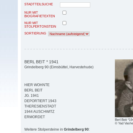
STADTTEILSUCHE
NUR MIT
BIOGRAFIETEXTEN
NUR MIT
STOLPERTONSTEIN
SORTIERUNG
BERL BEIT * 1941
Grindelberg 90 (Eimsbüttel, Harvestehude)
HIER WOHNTE
BERL BEIT
JG. 1941
DEPORTIERT 1943
THERESIENSTADT
1944 AUSCHWITZ
ERMORDET
Berl Beit *1
© Yad Vash
Weitere Stolpersteine in
Grindelberg 90
: