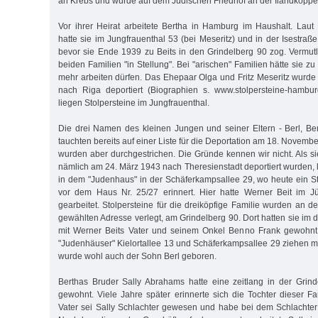
an Krebs und wurde auf dem Jüdischen Friedhof an der Ilandkoppel
Vor ihrer Heirat arbeitete Bertha in Hamburg im Haushalt. Laut K
hatte sie im Jungfrauenthal 53 (bei Meseritz) und in der Isestraß
bevor sie Ende 1939 zu Beits in den Grindelberg 90 zog. Vermutl
beiden Familien "in Stellung". Bei "arischen" Familien hätte sie zu
mehr arbeiten dürfen. Das Ehepaar Olga und Fritz Meseritz wur
nach Riga deportiert (Biographien s. www.stolpersteine-hambur
liegen Stolpersteine im Jungfrauenthal.
Die drei Namen des kleinen Jungen und seiner Eltern - Berl, Be
tauchten bereits auf einer Liste für die Deportation am 18. Novemb
wurden aber durchgestrichen. Die Gründe kennen wir nicht. Als si
nämlich am 24. März 1943 nach Theresienstadt deportiert wurden, l
in dem "Judenhaus" in der Schäferkampsallee 29, wo heute ein Sto
vor dem Haus Nr. 25/27 erinnert. Hier hatte Werner Beit im 
gearbeitet. Stolpersteine für die dreiköpfige Familie wurden an der
gewählten Adresse verlegt, am Grindelberg 90. Dort hatten sie im
mit Werner Beits Vater und seinem Onkel Benno Frank gewohnt, 
"Judenhäuser" Kielortallee 13 und Schäferkampsallee 29 ziehen m
wurde wohl auch der Sohn Berl geboren.
Berthas Bruder Sally Abrahams hatte eine zeitlang in der Grind
gewohnt. Viele Jahre später erinnerte sich die Tochter dieser Fa
Vater sei Sally Schlachter gewesen und habe bei dem Schlachter S