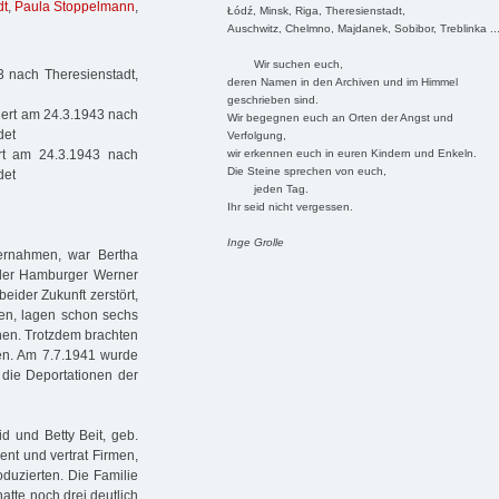
dt
,
Paula Stoppelmann
,
Łódź, Minsk, Riga, Theresienstadt,
Auschwitz, Chelmno, Majdanek, Sobibor, Treblinka ..
Wir suchen euch,
 nach Theresienstadt,
deren Namen in den Archiven und im Himmel
geschrieben sind.
iert am 24.3.1943 nach
Wir begegnen euch an Orten der Angst und
det
Verfolgung,
wir erkennen euch in euren Kindern und Enkeln.
rt am 24.3.1943 nach
Die Steine sprechen von euch,
det
jeden Tag.
Ihr seid nicht vergessen.
Inge Grolle
bernahmen, war Bertha
 der Hamburger Werner
eider Zukunft zerstört,
ten, lagen schon sechs
nen. Trotzdem brachten
den. Am 7.7.1941 wurde
die Deportationen der
d und Betty Beit, geb.
ent und vertrat Firmen,
duzierten. Die Familie
atte noch drei deutlich