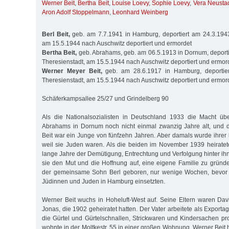
Werner Beit
,
Bertha Beit
,
Louise Loevy
,
Sophie Loevy
,
Vera Neusta
Aron Adolf Stoppelmann
,
Leonhard Weinberg
Berl Beit,
geb. am 7.7.1941 in Hamburg, deportiert am 24.3.1943
am 15.5.1944 nach Auschwitz deportiert und ermordet
Bertha Beit,
geb. Abrahams, geb. am 06.5.1913 in Dornum, deport
Theresienstadt, am 15.5.1944 nach Auschwitz deportiert und ermor
Werner Meyer Beit,
geb. am 28.6.1917 in Hamburg, deportie
Theresienstadt, am 15.5.1944 nach Auschwitz deportiert und ermor
Schäferkampsallee 25/27 und Grindelberg 90
Als die Nationalsozialisten in Deutschland 1933 die Macht ü
Abrahams in Dornum noch nicht einmal zwanzig Jahre alt, und
Beit war ein Junge von fünfzehn Jahren. Aber damals wurde ihrer b
weil sie Juden waren. Als die beiden im November 1939 heirate
lange Jahre der Demütigung, Entrechtung und Verfolgung hinter ih
sie den Mut und die Hoffnung auf, eine eigene Familie zu grün
der gemeinsame Sohn Berl geboren, nur wenige Wochen, bevor 
Jüdinnen und Juden in Hamburg einsetzten.
Werner Beit wuchs in Hoheluft-West auf. Seine Eltern waren Davi
Jonas, die 1902 geheiratet hatten. Der Vater arbeitete als Exportag
die Gürtel und Gürtelschnallen, Strickwaren und Kindersachen pro
wohnte in der Moltkestr. 55 in einer großen Wohnung. Werner Beit h