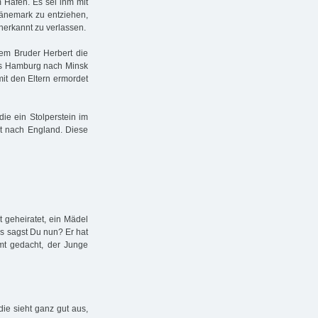
 Hafen. Es sei ihm mit
Dänemark zu entziehen,
unerkannt zu verlassen.
em Bruder Herbert die
aus Hamburg nach Minsk
 mit den Eltern ermordet
die ein Stolperstein im
rt nach England. Diese
at geheiratet, ein Mädel
Was sagst Du nun? Er hat
t gedacht, der Junge
die sieht ganz gut aus,