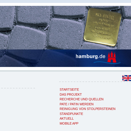
STARTSEITE
DAS PROJEKT
RECHERCHE UND QUELLEN
PATE / PATIN WERDEN
REINIGUNG VON STOLPERSTEINEN
STANDPUNKTE
AKTUELL
MOBILE APP