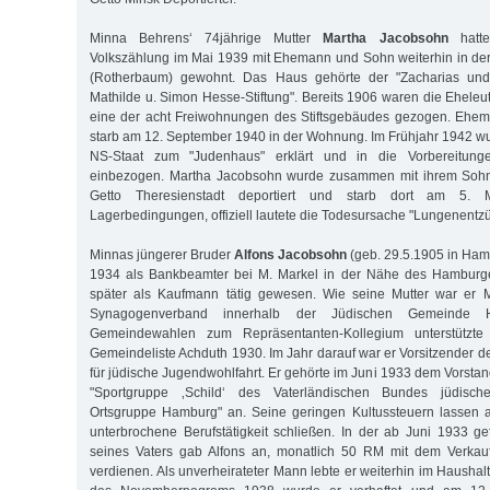
Minna Behrens‘ 74jährige Mutter
Martha Jacobsohn
hatte
Volkszählung im Mai 1939 mit Ehemann und Sohn weiterhin in der D
(Rotherbaum) gewohnt. Das Haus gehörte der "Zacharias un
Mathilde u. Simon Hesse-Stiftung". Bereits 1906 waren die Eheleu
eine der acht Freiwohnungen des Stiftsgebäudes gezogen. Ehe
starb am 12. September 1940 in der Wohnung. Im Frühjahr 1942 
NS-Staat zum "Judenhaus" erklärt und in die Vorbereitung
einbezogen. Martha Jacobsohn wurde zusammen mit ihrem Sohn 
Getto Theresienstadt deportiert und starb dort am 5
Lagerbedingungen, offiziell lautete die Todesursache "Lungenentz
Minnas jüngerer Bruder
Alfons Jacobsohn
(geb. 29.5.1905 in Hamb
1934 als Bankbeamter bei M. Markel in der Nähe des Hamburg
später als Kaufmann tätig gewesen. Wie seine Mutter war er M
Synagogenverband innerhalb der Jüdischen Gemeinde 
Gemeindewahlen zum Repräsentanten-Kollegium unterstützte
Gemeindeliste Achduth 1930. Im Jahr darauf war er Vorsitzender
für jüdische Jugendwohlfahrt. Er gehörte im Juni 1933 dem Vorsta
"Sportgruppe ‚Schild‘ des Vaterländischen Bundes jüdische
Ortsgruppe Hamburg" an. Seine geringen Kultussteuern lassen au
unterbrochene Berufstätigkeit schließen. In der ab Juni 1933 ge
seines Vaters gab Alfons an, monatlich 50 RM mit dem Verkauf
verdienen. Als unverheirateter Mann lebte er weiterhin im Haushalt