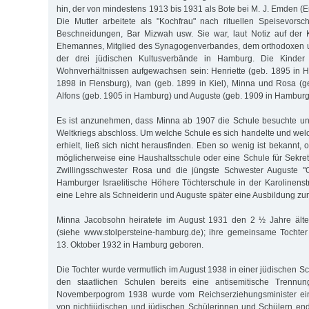
hin, der von mindestens 1913 bis 1931 als Bote bei M. J. Emden (E
Die Mutter arbeitete als "Kochfrau" nach rituellen Speisevorsch
Beschneidungen, Bar Mizwah usw. Sie war, laut Notiz auf der K
Ehemannes, Mitglied des Synagogenverbandes, dem orthodoxen un
der drei jüdischen Kultusverbände in Hamburg. Die Kinder
Wohnverhältnissen aufgewachsen sein: Henriette (geb. 1895 in H
1898 in Flensburg), Ivan (geb. 1899 in Kiel), Minna und Rosa (
Alfons (geb. 1905 in Hamburg) und Auguste (geb. 1909 in Hamburg
Es ist anzunehmen, dass Minna ab 1907 die Schule besuchte u
Weltkriegs abschloss. Um welche Schule es sich handelte und welc
erhielt, ließ sich nicht herausfinden. Eben so wenig ist bekannt,
möglicherweise eine Haushaltsschule oder eine Schule für Sekret
Zwillingsschwester Rosa und die jüngste Schwester Auguste "
Hamburger Israelitische Höhere Töchterschule in der Karolinenst
eine Lehre als Schneiderin und Auguste später eine Ausbildung zur
Minna Jacobsohn heiratete im August 1931 den 2 ½ Jahre älte
(siehe www.stolpersteine-hamburg.de); ihre gemeinsame Tochte
13. Oktober 1932 in Hamburg geboren.
Die Tochter wurde vermutlich im August 1938 in einer jüdischen Sc
den staatlichen Schulen bereits eine antisemitische Trennun
Novemberpogrom 1938 wurde vom Reichserziehungsminister ein 
von nichtjüdischen und jüdischen Schülerinnen und Schülern end