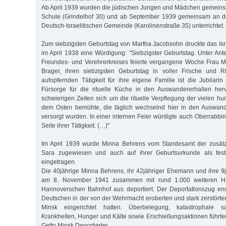
Ab April 1939 wurden die jüdischen Jungen und Mädchen gemeins
Schule (Grindelhof 30) und ab September 1939 gemeinsam an d
Deutsch-Israelitischen Gemeinde (Karolinenstraße 35) unterrichtet.
Zum siebzigsten Geburtstag von Martha Jacobsohn druckte das Isra
im April 1938 eine Würdigung: "Siebzigster Geburtstag. Unter An
Freundes- und Verehrerkreises feierte vergangene Woche Frau M
Brager, ihren siebzigsten Geburtstag in voller Frische und Rü
aufopfernden Tätigkeit für ihre eigene Familie ist die Jubilari
Fürsorge für die rituelle Küche in den Auswandererhallen herv
schwierigen Zeiten sich um die rituelle Verpflegung der vielen h
dem Osten bemühte, die täglich wechselnd hier in den Auswan
versorgt wurden. In einer internen Feier würdigte auch Oberrabbi
Seite ihrer Tätigkeit. (…)"
Im April 1939 wurde Minna Behrens vom Standesamt der zusät
Sara zugewiesen und auch auf ihrer Geburtsurkunde als fest
eingetragen.
Die 40jährige Minna Behrens, ihr 42jähriger Ehemann und ihre 9
am 8. November 1941 zusammen mit rund 1.000 weiteren 
Hannoverschen Bahnhof aus deportiert. Der Deportationszug end
Deutschen in der von der Wehrmacht eroberten und stark zerstörte
Minsk eingerichtet hatten. Überbelegung, katastrophale s
Krankheiten, Hunger und Kälte sowie Erschießungsaktionen führten
Getto Minsk Deportierter.