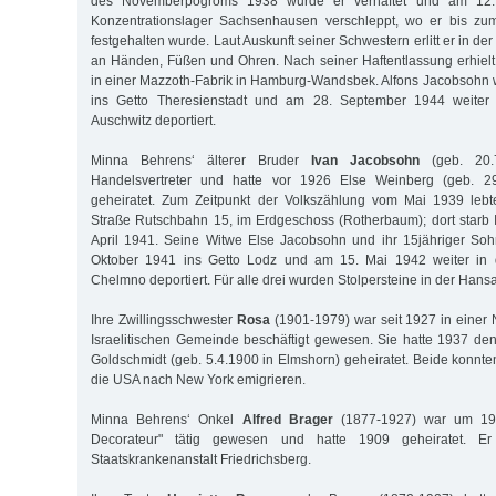
des Novemberpogroms 1938 wurde er verhaftet und am 12
Konzentrationslager Sachsenhausen verschleppt, wo er bis z
festgehalten wurde. Laut Auskunft seiner Schwestern erlitt er in de
an Händen, Füßen und Ohren. Nach seiner Haftentlassung erhielt
in einer Mazzoth-Fabrik in Hamburg-Wandsbek. Alfons Jacobsohn 
ins Getto Theresienstadt und am 28. September 1944 weiter i
Auschwitz deportiert.
Minna Behrens‘ älterer Bruder
Ivan Jacobsohn
(geb. 20.7
Handelsvertreter und hatte vor 1926 Else Weinberg (geb. 2
geheiratet. Zum Zeitpunkt der Volkszählung vom Mai 1939 leb
Straße Rutschbahn 15, im Erdgeschoss (Rotherbaum); dort starb
April 1941. Seine Witwe Else Jacobsohn und ihr 15jähriger So
Oktober 1941 ins Getto Lodz und am 15. Mai 1942 weiter in d
Chelmno deportiert. Für alle drei wurden Stolpersteine in der Hansa
Ihre Zwillingsschwester
Rosa
(1901-1979) war seit 1927 in einer
Israelitischen Gemeinde beschäftigt gewesen. Sie hatte 1937 den
Goldschmidt (geb. 5.4.1900 in Elmshorn) geheiratet. Beide konnte
die USA nach New York emigrieren.
Minna Behrens‘ Onkel
Alfred Brager
(1877-1927) war um 190
Decorateur" tätig gewesen und hatte 1909 geheiratet. E
Staatskrankenanstalt Friedrichsberg.