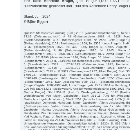
Ihre Tante
Henriette Brager,
geb. Brager (1872-1927) hatte
"Putzarbeiterin" gearbeitet und 1900 den Reisenden Henry Brager (
Stand: Juni 2024
© Björn Eggert
Quellen: Staatsarchiv Hamburg (StaH) 232-1 (Vormundschaftsbehörde), Serie II
332-3 (Zivilstandsaufsicht), A 48 (Geburtsregister 1868, Nr. 2228, Ma
(Zivilstandsaufsicht), C 58 (Sterberegister 1869, Nr. 2558, Jette Brager 
(Zivilstandsaufsicht), C 58 (Sterberegister 1869, Nr. 2559, Louis Brager); StaH 
B 32 (Heiratsregister 1870, Nr. 432, Sally Brager u. Golde/ Auguste
(Zivilstandsaufsicht), A 99 (Geburtsregister 1870, Nr. 7145, Martin
(Standesämter), 1910 u. 3531/1877 (Geburtsregister 1877, Alfred Brager); 
8548 u. 351/1890 (Heiratsregister 1890, Sally Brager 50 Jahre, u. Hanne S
(Standesämter), 2832 u. 933/1894 (Heiratsregister 1894, Martin Jacobsohn u.
5 (Standesämter), 2382 u. 1759/1895 (Geburtsregister 1895, Henriett
(Standesämter), 13615 u. 1308/1901 (Geburtsregister 1901, Minna 
(Standesämter), 7075 u. 11/1927 (Sterberegister 1927, Alfred Brager); StaH 3
175/1927 (Sterberegister 1927, Henriette Brager geb. Brager); StaH 332-
469/1940 (Sterberegister 1940, Martin Jacobsohn); StaH 332-5 (Standes
(Sterberegister 1941, Iwan Jacobsohn); StaH 332-7 (Staatsangehörigkeits
(Bürger-Register 1899-1905 A-H, Louis Brager geb. 15.12.1844 in Hamburg, 
J1/370); StaH 332-8 (Meldewesen), Alte Einwohnermeldekartei 1892-1925, Roll
Martha Brager); StaH 351-11 (Amt für Wiedergutmachung), 1312 (Marth
Wohlfahrtsakte von Martin Jacobsohn; StaH 351-11 (Amt für Wiederg
Goldschmidt geb. Jacobsohn); StaH 522-1 (Jüdische Gemeinden), 992b (Kultu
Israelitischen Gemeinde Hamburg), Martin Jacobsohn, Alfons Jacobsohn; Bu
(Reichssippenamt), Volks-, Berufs-, u. Betriebszählung am 17. Mai 193
Jacobsohn, Martha Jacobsohn, Alfons Jacobsohn, Rosa Goldschmidt g
Grindelallee 24); Gedenkstätte und Museum Sachsenhausen (Alfons Jacobso
Yad Vashem, Page of Testimony (Minna Behrens geb. Jacobsohn; Alfons Ja
Juden in Hamburg zur Zeit der Weimarer Republik, 2 Bände, Hamburg 1987, 
Unterstützer der Konservativen Gemeindeliste Achduth 1930), S. 892 (Alfon
des Landesausschusses für Jugendwohlfahrt 1931); Ina Lorenz/ Jörg Berke