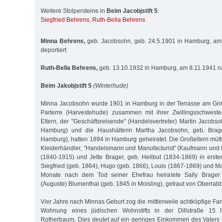
Weitere Stolpersteine in
Beim Jacobjstift 5
:
Siegfried Behrens
,
Ruth-Bella Behrens
Minna Behrens,
geb. Jacobsohn, geb. 24.5.1901 in Hamburg, am
deportiert
Ruth-Bella Behrens,
geb. 13.10.1932 in Hamburg, am 8.11.1941 na
Beim Jakobjstift 5
(Winterhude)
Minna Jacobsohn wurde 1901 in Hamburg in der Terrasse am Grin
Parterre (Harvestehude) zusammen mit ihrer Zwillingsschwest
Eltern, der "Geschäftsreisende" (Handelsvertreter) Martin Jacobs
Hamburg) und die Haushälterin Martha Jacobsohn, geb. Brage
Hamburg), hatten 1894 in Hamburg geheiratet. Die Großeltern mütt
Kleiderhändler, "Handelsmann und Manufacturist" (Kaufmann und F
(1840-1915) und Jette Brager, geb. Heilbut (1834-1869) in erst
Siegfried (geb. 1864), Hugo (geb. 1866), Louis (1867-1869) und M
Monate nach dem Tod seiner Ehefrau heiratete Sally Brager
(Auguste) Blumenthal (geb. 1845 in Moisling), getraut von Oberrabb
Vier Jahre nach Minnas Geburt zog die mittlerweile achtköpfige Fami
Wohnung eines jüdischen Wohnstifts in der Dillstraße 15 III
Rotherbaum. Dies deutet auf ein geringes Einkommen des Vaters