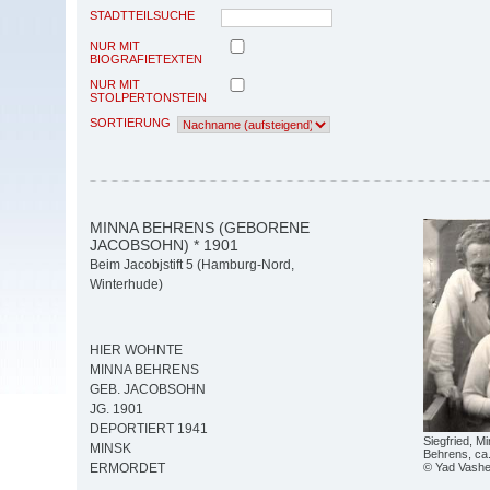
STADTTEILSUCHE
NUR MIT
BIOGRAFIETEXTEN
NUR MIT
STOLPERTONSTEIN
SORTIERUNG
MINNA BEHRENS (GEBORENE
JACOBSOHN) * 1901
Beim Jacobjstift 5 (Hamburg-Nord,
Winterhude)
HIER WOHNTE
MINNA BEHRENS
GEB. JACOBSOHN
JG. 1901
DEPORTIERT 1941
Siegfried, M
MINSK
Behrens, ca
© Yad Vash
ERMORDET