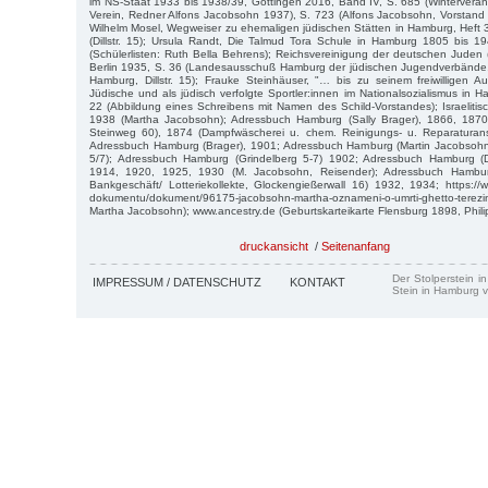
im NS-Staat 1933 bis 1938/39, Göttingen 2016, Band IV, S. 685 (Winterverans
Verein, Redner Alfons Jacobsohn 1937), S. 723 (Alfons Jacobsohn, Vorstand
Wilhelm Mosel, Wegweiser zu ehemaligen jüdischen Stätten in Hamburg, Heft
(Dillstr. 15); Ursula Randt, Die Talmud Tora Schule in Hamburg 1805 bis 
(Schülerlisten: Ruth Bella Behrens); Reichsvereinigung der deutschen Juden (H
Berlin 1935, S. 36 (Landesausschuß Hamburg der jüdischen Jugendverbände, 
Hamburg, Dillstr. 15); Frauke Steinhäuser, "… bis zu seinem freiwilligen A
Jüdische und als jüdisch verfolgte Sportler:innen im Nationalsozialismus in
22 (Abbildung eines Schreibens mit Namen des Schild-Vorstandes); Israelitisch
1938 (Martha Jacobsohn); Adressbuch Hamburg (Sally Brager), 1866, 1870
Steinweg 60), 1874 (Dampfwäscherei u. chem. Reinigungs- u. Reparaturanst
Adressbuch Hamburg (Brager), 1901; Adressbuch Hamburg (Martin Jacobsohn
5/7); Adressbuch Hamburg (Grindelberg 5-7) 1902; Adressbuch Hamburg (D
1914, 1920, 1925, 1930 (M. Jacobsohn, Reisender); Adressbuch Hambur
Bankgeschäft/ Lotteriekollekte, Glockengießerwall 16) 1932, 1934; https://
dokumentu/dokument/96175-jacobsohn-martha-oznameni-o-umrti-ghetto-te
Martha Jacobsohn); www.ancestry.de (Geburtskarteikarte Flensburg 1898, Phil
druckansicht
/
Seitenanfang
Der Stolperstein i
IMPRESSUM / DATENSCHUTZ
KONTAKT
Stein in Hamburg v