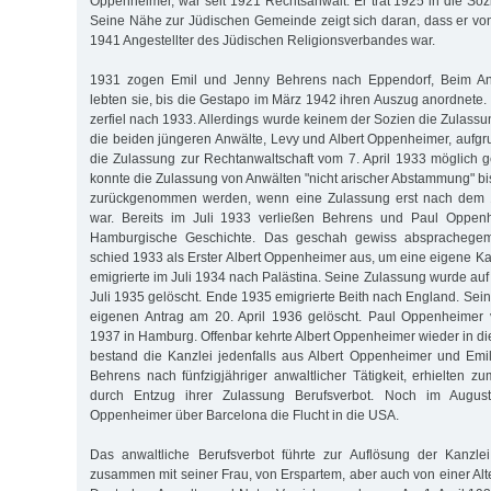
Oppenheimer, war seit 1921 Rechtsanwalt. Er trat 1925 in die Sozi
Seine Nähe zur Jüdischen Gemeinde zeigt sich daran, dass er von
1941 Angestellter des Jüdischen Religionsverbandes war.
1931 zogen Emil und Jenny Behrens nach Eppendorf, Beim An
lebten sie, bis die Gestapo im März 1942 ihren Auszug anordnete. 
zerfiel nach 1933. Allerdings wurde keinem der Sozien die Zulassu
die beiden jüngeren Anwälte, Levy und Albert Oppenheimer, aufg
die Zu­las­sung zur Rechtanwaltschaft vom 7. April 1933 möglic
konnte die Zulassung von Anwälten "nicht arischer Abstammung" 
zurückgenommen wer­den, wenn eine Zulassung erst nach dem 1
war. Bereits im Juli 1933 verließen Behrens und Paul Oppenh
Hamburgische Ge­schichte. Das geschah gewiss absprachegem
schied 1933 als Erster Albert Oppenheimer aus, um eine eigene Ka
emigrierte im Juli 1934 nach Palästina. Seine Zulassung wurde au
Juli 1935 gelöscht. Ende 1935 emigrierte Beith nach England. Sei
eigenen Antrag am 20. April 1936 gelöscht. Paul Oppenheimer
1937 in Hamburg. Offenbar kehrte Albert Oppenheimer wieder in di
bestand die Kanzlei jedenfalls aus Albert Oppenheimer und Emi
Behrens nach fünfzigjähriger anwaltlicher Tätigkeit, erhielten
durch Entzug ihrer Zulassung Berufsverbot. Noch im Augus
Oppenheimer über Barcelona die Flucht in die USA.
Das anwaltliche Berufsverbot führte zur Auflösung der Kanzlei
zusammen mit seiner Frau, von Erspartem, aber auch von einer Alte