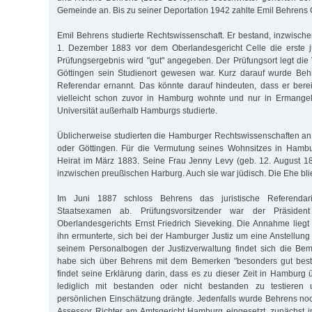
Gemeinde an. Bis zu seiner Deportation 1942 zahlte Emil Behrens
Emil Behrens studierte Rechtswissenschaft. Er bestand, inzwische
1. Dezember 1883 vor dem Oberlandesgericht Celle die erste ju
Prüfungs­ergebnis wird "gut" angegeben. Der Prüfungsort legt di
Göttingen sein Studienort gewesen war. Kurz darauf wurde Be
Referendar ernannt. Das könnte darauf hindeuten, dass er berei
vielleicht schon zuvor in Hamburg wohnte und nur in Ermange
Universität außerhalb Hamburgs studierte.
Üblicherweise studierten die Hamburger Rechtswissenschaften an 
oder Göttingen. Für die Vermutung seines Wohnsitzes in Hambu
Heirat im März 1883. Seine Frau Jenny Levy (geb. 12. August 
inzwischen preußischen Harburg. Auch sie war jüdisch. Die Ehe bli
Im Juni 1887 schloss Behrens das juristische Referenda
Staatsexamen ab. Prüfungsvorsitzender war der Präsiden
Oberlandesgerichts Ernst Friedrich Sieveking. Die Annahme liegt 
ihn ermunterte, sich bei der Hamburger Justiz um eine Anstellun
seinem Personalbogen der Justizverwaltung findet sich die Bem
habe sich über Behrens mit dem Bemerken "besonders gut best
findet seine Erklärung darin, dass es zu dieser Zeit in Hamburg 
lediglich mit bestanden oder nicht bestanden zu testieren
persönlichen Einschätzung drängte. Jedenfalls wurde Behrens no
Assessor Richter am Amtsgericht Hamburg eingesetzt, zunächst in 