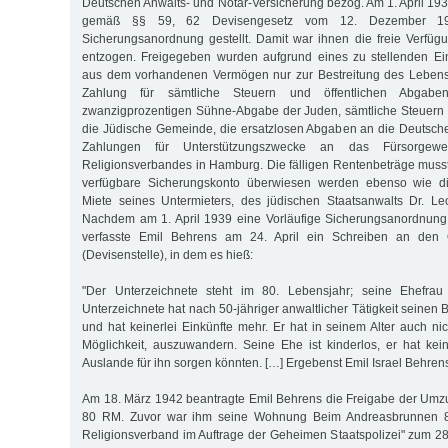
Deutschen Anwalts- und Notar-Versicherung bezog. Am 1. April 19
gemäß §§ 59, 62 Devisengesetz vom 12. Dezember 193
Sicherungsanordnung gestellt. Damit war ihnen die freie Verfü
entzogen. Freigegeben wurden aufgrund eines zu stellenden Ein
aus dem vorhandenen Vermögen nur zur Bestreitung des Lebensun
Zahlung für sämtliche Steuern und öffentlichen Abgaben,
zwanzigprozentigen Sühne-Abgabe der Juden, sämtliche Steuern 
die Jüdische Gemeinde, die ersatzlosen Abgaben an die Deutsch
Zahlungen für Unterstützungszwecke an das Fürsorgew
Religionsverbandes in Hamburg. Die fälligen Rentenbeträge muss
verfügbare Sicherungskonto überwiesen werden ebenso wie di
Miete seines Untermieters, des jüdischen Staatsanwalts Dr. Leo
Nachdem am 1. April 1939 eine Vorläufige Sicherungsanordnung
verfasste Emil Behrens am 24. April ein Schreiben an den O
(Devisenstelle), in dem es hieß:
"Der Unterzeichnete steht im 80. Lebensjahr; seine Ehefrau 
Unterzeichnete hat nach 50-jähriger anwaltlicher Tätigkeit seine
und hat keinerlei Einkünfte mehr. Er hat in seinem Alter auch ni
Möglichkeit, auszuwandern. Seine Ehe ist kinderlos, er hat ke
Auslande für ihn sorgen könnten. […] Ergebenst Emil Israel Behrens
Am 18. März 1942 beantragte Emil Behrens die Freigabe der Umz
80 RM. Zuvor war ihm seine Wohnung Beim Andreasbrunnen 8
Religionsverband im Auftrage der Geheimen Staatspolizei" zum 2