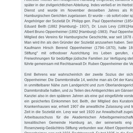
später in der zivilgerichtlichen Abteilung. Indes verließ er im Herbs
Dienst und wurde im November desselben Jahres als Re
Hamburgischen Gerichten zugelassen. Er wurde – ob sofort oder spä
Angehöriger der Sozietät Dr. Philipp gen. Paul Oppenheimer (185
Eduard Beith (1882 [Hamburg]– 1937), Dr. Louis Levy (1891[H
Albert Bruno Oppenheimer (1892 [Hamburg]–1983). Paul Oppenhei
Mitglied des Vereins für Hamburgische Geschichte, war seit 1878 
Man wird ihn als den Gründer der Sozietät anzusehen haben. Sei
Kaufmann Hirsch Berend Oppenheimer (1794–1870), hatte 18
Stiftung" mit orthodoxer Ausrichtung ins Leben gerufen
Freiwohnungen für bedürftige jüdische Familien zur Verfügung ste
führte gemeinsam mit Rechtsanwalt Dr. Ruben Oppenheimer die Ver
Emil Behrens war wahrscheinlich der zweite Sozius der sic
Oppenheimer. Die Dammtorstraße 14, welche man als Ort der Kanzl
in unmittelbarer Nähe zum Landgericht und zum Oberlandesgericht,
Dammtorstraße hatten, und zu Teilen des Amtsgerichtes am Gänsema
Kanzlei also in den späteren Jahren als eine gut eingeführte vorst
ein gesichertes Einkommen bot. Beith, der Mitglied des Kuratori
Krankenhauses war, erhielt 1907 die anwaltliche Zulassung und tr
Zeit in die Sozietät ein. Levy war seit 1920 zur Anwaltschaft zug
Arbeitsausschuss für die Akademischen Arbeitsgemeinschaf
Isrealitischen Gemeinde Hamburg an, der seinerseits en
Rosenzweig-Gedächtnis-Stiftung verbunden war. Albert Oppenhei