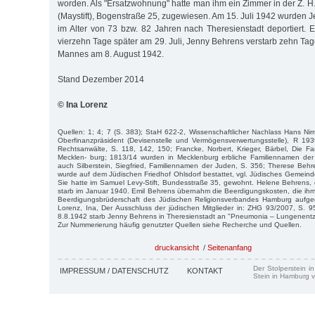
worden. Als "Ersatzwohnung" hatte man ihm ein Zimmer in der Z. H
(Maystift), Bogenstraße 25, zugewiesen. Am 15. Juli 1942 wurden 
im Alter von 73 bzw. 82 Jahren nach Theresienstadt deportiert. E
vierzehn Tage später am 29. Juli, Jenny Behrens verstarb zehn Ta
Mannes am 8. August 1942.
Stand Dezember 2014
© Ina Lorenz
Quellen: 1; 4; 7 (S. 383); StaH 622-2, Wissenschaftlicher Nachlass Hans Nir
Ober­finanzpräsident (Devisenstelle und Vermögensverwertungsstelle), R 19
Rechtsanwälte, S. 118, 142, 150; Francke, Norbert, Krieger, Bärbel, Die F
Mecklen- burg; 1813/14 wurden in Mecklenburg erbliche Familiennamen de
auch Silberstein, Siegfried, Familiennamen der Juden, S. 356; Therese Behr
wurde auf dem Jüdischen Friedhof Ohlsdorf bestattet, vgl. Jüdisches Gemeind
Sie hatte im Samuel Levy-Stift, Bundesstraße 35, gewohnt. Helene Behrens, d
starb im Januar 1940. Emil Behrens übernahm die Beerdigungskosten, die ih
Beerdigungsbrüderschaft des Jüdischen Religionsverbandes Hamburg aufgege
Lorenz, Ina, Der Ausschluss der jüdischen Mitglieder in: ZHG 93/2007, S. 
8.8.1942 starb Jenny Behrens in Theresienstadt an "Pneumonia – Lungenent
Zur Nummerierung häufig genutzter Quellen siehe Recherche und Quellen.
druckansicht
/
Seitenanfang
Der Stolperstein i
IMPRESSUM / DATENSCHUTZ
KONTAKT
Stein in Hamburg v