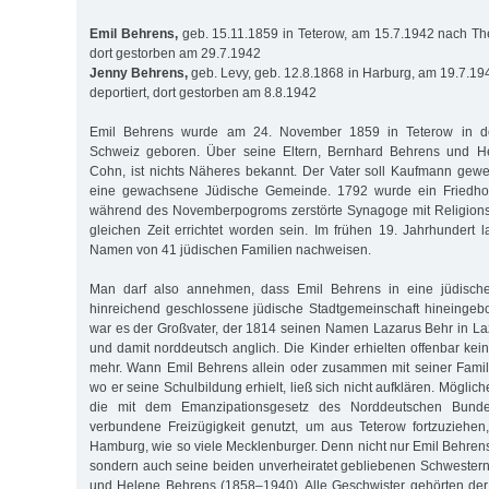
Emil Behrens,
geb. 15.11.1859 in Teterow, am 15.7.1942 nach Ther
dort gestorben am 29.7.1942
Jenny Behrens,
geb. Levy, geb. 12.8.1868 in Harburg, am 19.7.19
deportiert, dort gestorben am 8.8.1942
Emil Behrens wurde am 24. November 1859 in Teterow in de
Schweiz geboren. Über seine Eltern, Bernhard Behrens und He
Cohn, ist nichts Näheres bekannt. Der Vater soll Kaufmann gew
eine gewachsene Jüdische Gemeinde. 1792 wurde ein Friedhof
während des Novemberpogroms zerstörte Synagoge mit Religionss
gleichen Zeit errichtet worden sein. Im frühen 19. Jahrhundert l
Namen von 41 jüdischen Familien nachweisen.
Man darf also annehmen, dass Emil Behrens in eine jüdische
hinreichend geschlossene jüdische Stadtgemeinschaft hineingeb
war es der Großvater, der 1814 seinen Namen Lazarus Behr in L
und damit norddeutsch anglich. Die Kinder erhielten offenbar ke
mehr. Wann Emil Behrens allein oder zusammen mit seiner Famil
wo er seine Schulbildung erhielt, ließ sich nicht aufklären. Möglic
die mit dem Emanzipationsgesetz des Norddeutschen Bund
verbundene Freizügigkeit genutzt, um aus Teterow fortzuziehen, 
Hamburg, wie so viele Mecklenburger. Denn nicht nur Emil Behrens
sondern auch seine beiden unverheiratet gebliebenen Schwester
und Helene Behrens (1858–1940). Alle Geschwister gehörten der 