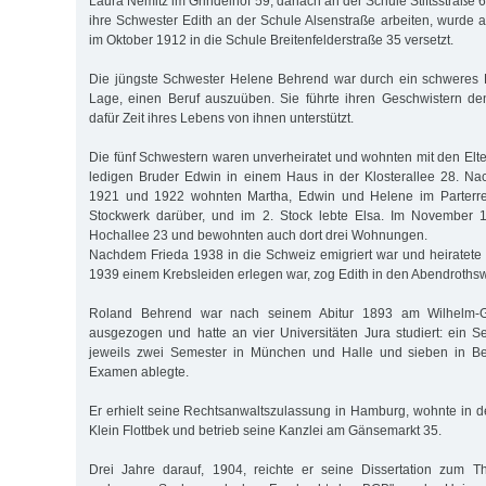
Laura Nemitz im Grindelhof 59, danach an der Schule Stiftsstraße 6
ihre Schwester Edith an der Schule Alsenstraße arbeiten, wurde a
im Oktober 1912 in die Schule Breitenfelderstraße 35 versetzt.
Die jüngste Schwester Helene Behrend war durch ein schweres B
Lage, einen Beruf auszuüben. Sie führte ihren Geschwistern d
dafür Zeit ihres Lebens von ihnen unterstützt.
Die fünf Schwestern waren unverheiratet und wohnten mit den Elte
ledigen Bruder Edwin in einem Haus in der Klosterallee 28. Na
1921 und 1922 wohnten Martha, Edwin und Helene im Parterre,
Stockwerk darüber, und im 2. Stock lebte Elsa. Im November 
Hochallee 23 und bewohnten auch dort drei Wohnungen.
Nachdem Frieda 1938 in die Schweiz emigriert war und heiratete
1939 einem Krebsleiden erlegen war, zog Edith in den Abendroths
Roland Behrend war nach seinem Abitur 1893 am Wilhelm
ausgezogen und hatte an vier Universitäten Jura studiert: ein S
jeweils zwei Semester in München und Halle und sieben in Be
Examen ablegte.
Er erhielt seine Rechtsanwaltszulassung in Hamburg, wohnte in d
Klein Flottbek und betrieb seine Kanzlei am Gänsemarkt 35.
Drei Jahre darauf, 1904, reichte er seine Dissertation zum T