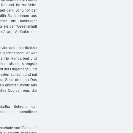
 Rat und Tat zur Seite.
 auf dem Schulhof der
Edith Schülerinnen aus
tten, die Hamburger
e sie der "Gesellschaft
s" an, Vorläufer der
viert und unterrichtete
ere Mädchenschule" war
 lehrte Handarbeit und
mals als die strengste
eit der Fingernägel und
ussten aufrecht und mit
ur Seite drehen.) Das
nen erfuhren nichts aus
hre Sportlehrerin, die
Martha Behrend der
innen, die abendliche
rschule von "Fräulein"