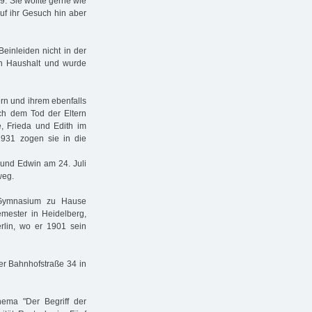
9. Sie wollte gerne wie
uf ihr Gesuch hin aber
einleiden nicht in der
en Haushalt und wurde
rn und ihrem ebenfalls
ch dem Tod der Eltern
 Frieda und Edith im
1931 zogen sie in die
 und Edwin am 24. Juli
weg.
-Gymnasium zu Hause
emester in Heidelberg,
rlin, wo er 1901 sein
er Bahnhofstraße 34 in
hema "Der Begriff der