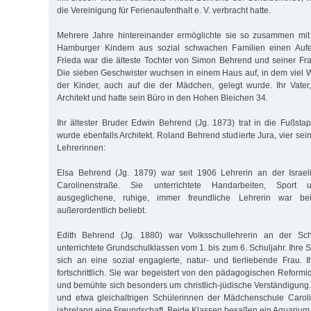
die Vereinigung für Ferienaufenthalt e. V. verbracht hatte.
Mehrere Jahre hintereinander ermöglichte sie so zusammen mit 
Hamburger Kindern aus sozial schwachen Familien einen Aufe
Frieda war die älteste Tochter von Simon Behrend und seiner Fr
Die sieben Ge­schwister wuchsen in einem Haus auf, in dem viel W
der Kinder, auch auf die der Mädchen, gelegt wurde. Ihr Vate
Architekt und hatte sein Büro in den Hohen Bleichen 34.
Ihr ältester Bruder Edwin Behrend (Jg. 1873) trat in die Fußsta
wurde ebenfalls Architekt. Roland Behrend studierte Jura, vier s
Lehrerinnen:
Elsa Behrend (Jg. 1879) war seit 1906 Lehrerin an der Israeli
Carolinenstraße. Sie unterrichtete Handarbeiten, Sport
ausgeglichene, ruhige, immer freundliche Lehrerin war be
außerordentlich beliebt.
Edith Behrend (Jg. 1880) war Volksschullehrerin an der Schu
unterrichtete Grundschulklassen vom 1. bis zum 6. Schuljahr. Ihre 
sich an eine sozial engagierte, natur- und tierliebende Frau. I
fortschrittlich. Sie war begeistert von den pädagogischen Reform
und bemühte sich besonders um christlich-jüdische Verständigung.
und etwa gleichaltrigen Schülerinnen der Mädchenschule Carol
jahrelang eine Freundschaft. Beide Klassen besaßen ein Aquarium,