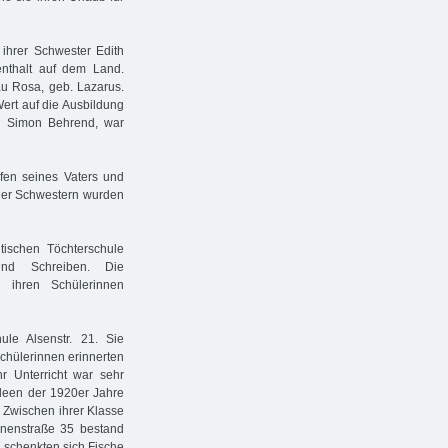
ihrer Schwester Edith
nthalt auf dem Land.
au Rosa, geb. Lazarus.
ert auf die Ausbildung
r, Simon Behrend, war
pfen seines Vaters und
einer Schwestern wurden
tischen Töchterschule
 und Schreiben. Die
i ihren Schülerinnen
le Alsenstr. 21. Sie
Schülerinnen erinnerten
hr Unterricht war sehr
ideen der 1920er Jahre
 Zwischen ihrer Klasse
inenstraße 35 bestand
 schenkten sich Fische