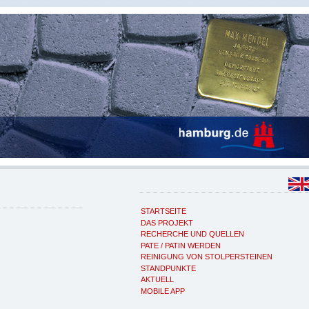
STARTSEITE
DAS PROJEKT
RECHERCHE UND QUELLEN
PATE / PATIN WERDEN
REINIGUNG VON STOLPERSTEINEN
STANDPUNKTE
AKTUELL
MOBILE APP