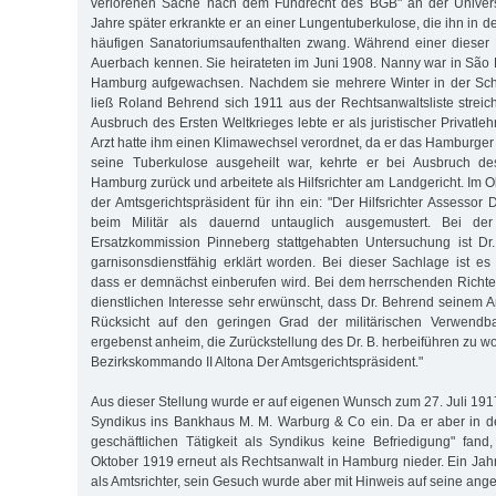
verlorenen Sache nach dem Fundrecht des BGB" an der Universi
Jahre später erkrankte er an einer Lungentuberkulose, die ihn in 
häufigen Sanatoriumsaufenthalten zwang. Während einer dieser 
Auerbach kennen. Sie heirateten im Juni 1908. Nanny war in São 
Hamburg aufgewachsen. Nach­dem sie mehrere Winter in der Schw
ließ Roland Behrend sich 1911 aus der Rechtsanwaltsliste strei
Ausbruch des Ersten Weltkrieges lebte er als juristischer Privatleh
Arzt hatte ihm einen Klimawechsel verordnet, da er das Hamburger K
seine Tuberkulose ausgeheilt war, kehrte er bei Ausbruch d
Hamburg zurück und arbeitete als Hilfsrichter am Landgericht. Im O
der Amtsgerichtspräsident für ihn ein: "Der Hilfsrichter Assessor
beim Militär als dauernd untauglich ausgemustert. Bei de
Ersatzkommission Pinneberg stattgehabten Untersuchung ist Dr
garnisonsdienstfähig erklärt worden. Bei dieser Sachlage ist es
dass er demnächst einberufen wird. Bei dem herrschenden Richte
dienstlichen Interesse sehr erwünscht, dass Dr. Behrend seinem Am
Rücksicht auf den geringen Grad der militärischen Verwendba
ergebenst anheim, die Zurückstellung des Dr. B. herbeiführen zu wo
Bezirkskommando II Altona Der Amtsgerichtspräsident."
Aus dieser Stellung wurde er auf eigenen Wunsch zum 27. Juli 1917
Syndikus ins Bankhaus M. M. Warburg & Co ein. Da er aber in d
geschäftlichen Tätigkeit als Syndikus keine Befriedigung" fand
Oktober 1919 erneut als Rechtsanwalt in Hamburg nieder. Ein Jahr
als Amtsrichter, sein Gesuch wurde aber mit Hinweis auf seine an