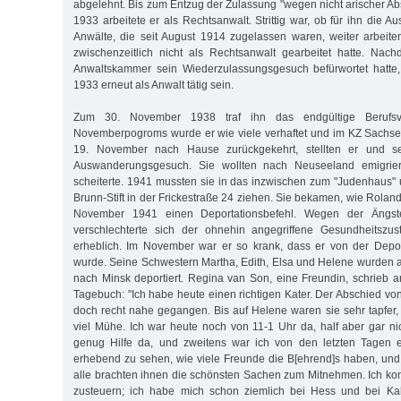
abgelehnt. Bis zum Entzug der Zulassung "wegen nicht arischer 
1933 arbeitete er als Rechtsanwalt. Strittig war, ob für ihn die
Anwälte, die seit August 1914 zugelassen waren, weiter arbeiten 
zwischenzeitlich nicht als Rechts­anwalt gearbeitet hatte. Na
Anwaltskammer sein Wiederzulassungsgesuch befürwortet hatte, 
1933 erneut als Anwalt tätig sein.
Zum 30. November 1938 traf ihn das endgültige Berufsv
Novemberpogroms wurde er wie viele verhaftet und im KZ Sachse
19. November nach Hause zurückgekehrt, stellten er und s
Auswanderungsgesuch. Sie wollten nach Neuseeland emigrier
scheiterte. 1941 mussten sie in das inzwischen zum "Judenhaus" u
Brunn-Stift in der Frickestraße 24 ziehen. Sie bekamen, wie Rola
November 1941 einen Deportationsbefehl. Wegen der Ängs
verschlechterte sich der ohnehin angegriffene Gesundheitszu
erheblich. Im November war er so krank, dass er von der Deport
wurde. Seine Schwestern Martha, Edith, Elsa und Helene wurden
nach Minsk deportiert. Regina van Son, eine Freundin, schrieb 
Tagebuch: "Ich habe heute einen richtigen Kater. Der Ab­schied vo
doch recht nahe gegangen. Bis auf Helene waren sie sehr tapfer,
viel Mühe. Ich war heute noch von 11-1 Uhr da, half aber gar ni
genug Hilfe da, und zweitens war ich von den letzten Tagen 
erhebend zu sehen, wie viele Freunde die B[ehrend]s haben, und 
alle brachten ihnen die schönsten Sachen zum Mitnehmen. Ich ko
zusteuern; ich habe mich schon ziemlich bei Hess und bei K