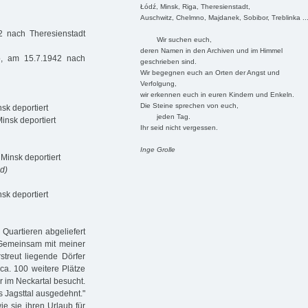
Łódź, Minsk, Riga, Theresienstadt,
Auschwitz, Chelmno, Majdanek, Sobibor, Treblinka ..
 nach Theresienstadt
Wir suchen euch,
deren Namen in den Archiven und im Himmel
o, am 15.7.1942 nach
geschrieben sind.
Wir begegnen euch an Orten der Angst und
Verfolgung,
wir erkennen euch in euren Kindern und Enkeln.
Die Steine sprechen von euch,
k deportiert
jeden Tag.
insk deportiert
Ihr seid nicht vergessen.
Inge Grolle
Minsk deportiert
d)
sk deportiert
Quartieren abgeliefert
 Gemeinsam mit meiner
treut liegende Dörfer
 ca. 100 weitere Plätze
r im Neckartal besucht.
s Jagsttal ausgedehnt."
e sie ihren Urlaub für