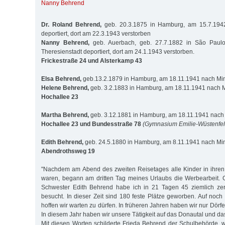
Nanny Behrend
Dr. Roland Behrend,
geb. 20.3.1875 in Hamburg, am 15.7.1942
deportiert, dort am 22.3.1943 verstorben
Nanny Behrend,
geb. Auerbach, geb. 27.7.1882 in São Paul
Theresienstadt deportiert, dort am 24.1.1943 verstorben.
Frickestraße 24 und Alsterkamp 43
Elsa Behrend,
geb.13.2.1879 in Hamburg, am 18.11.1941 nach Mins
Helene Behrend,
geb. 3.2.1883 in Hamburg, am 18.11.1941 nach M
Hochallee 23
Martha Behrend,
geb. 3.12.1881 in Hamburg, am 18.11.1941 nach 
Hochallee 23 und Bundesstraße 78
(Gymnasium Emilie-Wüstenfel
Edith Behrend,
geb. 24.5.1880 in Hamburg, am 8.11.1941 nach Min
Abendrothsweg 19
"Nachdem am Abend des zweiten Reisetages alle Kinder in ihren 
waren, begann am dritten Tag meines Urlaubs die Werbearbeit.
Schwester Edith Behrend habe ich in 21 Tagen 45 ziemlich zers
besucht. In dieser Zeit sind 180 feste Plätze geworben. Auf noch
hoffen wir warten zu dürfen. In früheren Jahren haben wir nur Dörfe
In diesem Jahr haben wir unsere Tätigkeit auf das Donautal und da
Mit diesen Worten schilderte Frieda Behrend der Schulbehörde, wi