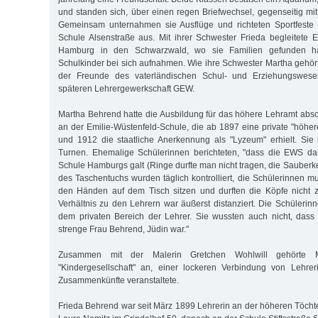
und standen sich, über einen regen Briefwechsel, gegenseitig mit
Gemeinsam unternahmen sie Ausflüge und richteten Sportfeste
Schule Alsenstraße aus. Mit ihrer Schwester Frieda begleitete 
Hamburg in den Schwarzwald, wo sie Familien gefunden ha
Schulkinder bei sich aufnahmen. Wie ihre Schwester Martha gehört
der Freunde des vaterländischen Schul- und Erziehungswesen
späteren Lehrergewerkschaft GEW.
Martha Behrend hatte die Ausbildung für das höhere Lehramt absol
an der Emilie-Wüstenfeld-Schule, die ab 1897 eine private "höh
und 1912 die staatliche Anerkennung als "Lyzeum" erhielt. Sie
Turnen. Ehe­malige Schülerinnen berichteten, "dass die EWS da
Schule Hamburgs galt (Ringe durfte man nicht tragen, die Sauberk
des Taschentuchs wurden täglich kontrolliert, die Schülerinnen m
den Händen auf dem Tisch sitzen und durften die Köpfe nicht z
Verhältnis zu den Lehrern war äußerst distanziert. Die Schülerin
dem privaten Bereich der Lehrer. Sie wussten auch nicht, dass i
strenge Frau Behrend, Jüdin war."
Zusammen mit der Malerin Gretchen Wohlwill gehörte 
"Kindergesellschaft" an, einer lockeren Verbindung von Lehrer
Zusammenkünfte veranstaltete.
Frieda Behrend war seit März 1899 Lehrerin an der höheren Töchte