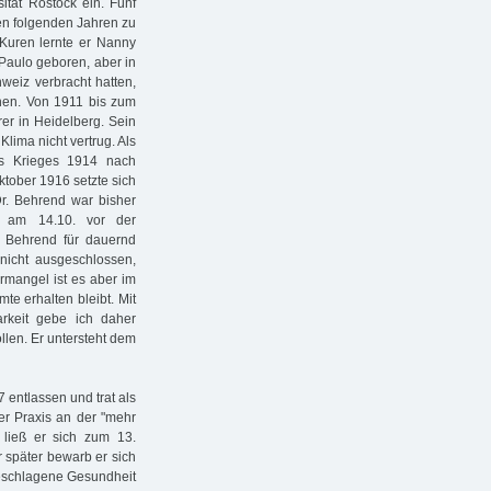
tät Rostock ein. Fünf
den folgenden Jahren zu
Kuren lernte er Nanny
Paulo geboren, aber in
eiz verbracht hatten,
chen. Von 1911 bis zum
rer in Heidelberg. Sein
lima nicht vertrug. Als
es Krieges 1914 nach
ktober 1916 setzte sich
 Dr. Behrend war bisher
r am 14.10. vor der
. Behrend für dauernd
 nicht ausgeschlossen,
rmangel ist es aber im
te erhalten bleibt. Mit
rkeit gebe ich daher
llen. Er untersteht dem
 entlassen und trat als
er Praxis an der "mehr
, ließ er sich zum 13.
 später bewarb er sich
geschlagene Gesundheit