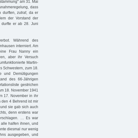
Abstammung" am 31. Mai
 Ausnahmeregelung, dass
durften, zutraf, da er
chdem der Vorstand der
durfte er ab 28. Juni
erbot. Während des
nhausen interniert. Am
eine Frau Nanny ein
en, aber ihr Versuch
mfunktionierte Martin-
nds Schwestern, zum 18.
te und Demütigungen
stand des 66-Jährigen
ationsliste gestrichen
 am 18. November 1941
am 17. November in ihr
n den 4 Behrend ist mir
 und sie gab sich auch
chts, denn erstens war
erschlagen. … Es war
alle halfen ihnen, und
nnte diesmal nur wenig
ahns ausgegeben, und