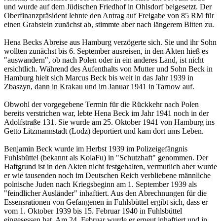
und wurde auf dem Jüdischen Friedhof in Ohlsdorf beigesetzt. Der
Oberfinanzpräsident lehnte den Antrag auf Freigabe von 85 RM für
einen Grabstein zunächst ab, stimmte aber nach längerem Bitten zu.
Hena Becks Abreise aus Hamburg verzögerte sich. Sie und ihr Sohn
wollten zunächst bis 6. September ausreisen, in den Akten hieß es
"auswandern", ob nach Polen oder in ein anderes Land, ist nicht
ersichtlich. Während des Aufenthalts von Mutter und Sohn Beck in
Hamburg hielt sich Marcus Beck bis weit in das Jahr 1939 in
Zbaszyn, dann in Krakau und im Januar 1941 in Tarnow auf.
Obwohl der vorgegebene Termin für die Rückkehr nach Polen
bereits verstrichen war, lebte Hena Beck im Jahr 1941 noch in der
Adolfstraße 131. Sie wurde am 25. Oktober 1941 von Hamburg ins
Getto Litzmannstadt (Lodz) deportiert und kam dort ums Leben.
Benjamin Beck wurde im Herbst 1939 im Polizeigefängnis
Fuhlsbüttel (bekannt als KolaFu) in "Schutzhaft" genommen. Der
Haftgrund ist in den Akten nicht festgehalten, vermutlich aber wurde
er wie tausenden noch im Deutschen Reich verbliebene männliche
polnische Juden nach Kriegsbeginn am 1. September 1939 als
"feindlicher Ausländer" inhaftiert. Aus den Abrechnungen für die
Essensrationen von Gefangenen in Fuhlsbüttel ergibt sich, dass er
vom 1. Oktober 1939 bis 15. Februar 1940 in Fuhlsbüttel
eingesessen hat. Am 24. Februar wurde er erneut inhaftiert und in