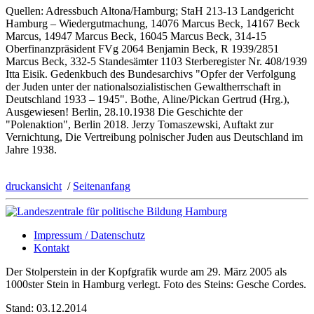
Quellen: Adressbuch Altona/Hamburg; StaH 213-13 Landgericht
Hamburg – Wiedergutmachung, 14076 Marcus Beck, 14167 Beck
Marcus, 14947 Marcus Beck, 16045 Marcus Beck, 314-15
Oberfinanzpräsident FVg 2064 Benjamin Beck, R 1939/2851
Marcus Beck, 332-5 Standesämter 1103 Sterberegister Nr. 408/1939
Itta Eisik. Gedenkbuch des Bundesarchivs "Opfer der Verfolgung
der Juden unter der nationalsozialistischen Gewaltherrschaft in
Deutschland 1933 – 1945". Bothe, Aline/Pickan Gertrud (Hrg.),
Ausgewiesen! Berlin, 28.10.1938 Die Geschichte der
"Polenaktion", Berlin 2018. Jerzy Tomaszewski, Auftakt zur
Vernichtung, Die Vertreibung polnischer Juden aus Deutschland im
Jahre 1938.
druckansicht
/
Seitenanfang
Impressum / Datenschutz
Kontakt
Der Stolperstein in der Kopfgrafik wurde am 29. März 2005 als
1000ster Stein in Hamburg verlegt. Foto des Steins: Gesche Cordes.
Stand: 03.12.2014