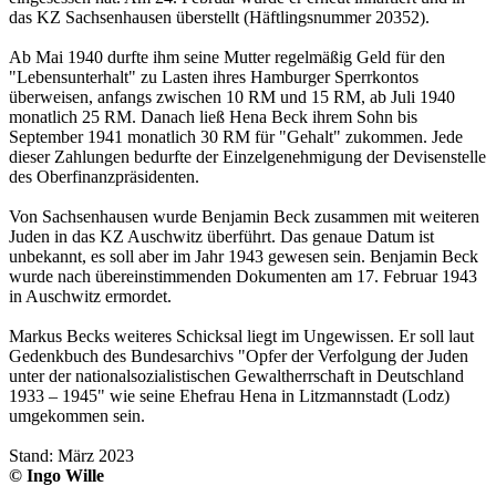
das KZ Sachsenhausen überstellt (Häftlingsnummer 20352).
Ab Mai 1940 durfte ihm seine Mutter regelmäßig Geld für den
"Lebensunterhalt" zu Lasten ihres Hamburger Sperrkontos
überweisen, anfangs zwischen 10 RM und 15 RM, ab Juli 1940
monatlich 25 RM. Danach ließ Hena Beck ihrem Sohn bis
September 1941 monatlich 30 RM für "Gehalt" zukommen. Jede
dieser Zahlungen bedurfte der Einzelgenehmigung der Devisenstelle
des Oberfinanzpräsidenten.
Von Sachsenhausen wurde Benjamin Beck zusammen mit weiteren
Juden in das KZ Auschwitz überführt. Das genaue Datum ist
unbekannt, es soll aber im Jahr 1943 gewesen sein. Benjamin Beck
wurde nach übereinstimmenden Dokumenten am 17. Februar 1943
in Auschwitz ermordet.
Markus Becks weiteres Schicksal liegt im Ungewissen. Er soll laut
Gedenkbuch des Bundesarchivs "Opfer der Verfolgung der Juden
unter der nationalsozialistischen Gewaltherrschaft in Deutschland
1933 – 1945" wie seine Ehefrau Hena in Litzmannstadt (Lodz)
umgekommen sein.
Stand: März 2023
© Ingo Wille