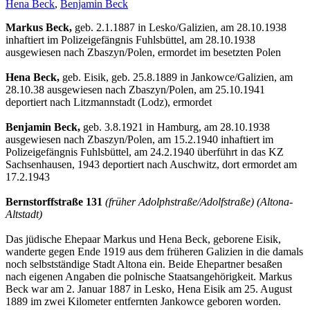
Hena Beck
,
Benjamin Beck
Markus Beck,
geb. 2.1.1887 in Lesko/Galizien, am 28.10.1938
inhaftiert im Polizeigefängnis Fuhlsbüttel, am 28.10.1938
ausgewiesen nach Zbaszyn/Polen, ermordet im besetzten Polen
Hena Beck,
geb. Eisik, geb. 25.8.1889 in Jankowce/Galizien, am
28.10.38 ausgewiesen nach Zbaszyn/Polen, am 25.10.1941
deportiert nach Litzmannstadt (Lodz), ermordet
Benjamin Beck,
geb. 3.8.1921 in Hamburg, am 28.10.1938
ausgewiesen nach Zbaszyn/Polen, am 15.2.1940 inhaftiert im
Polizeigefängnis Fuhlsbüttel, am 24.2.1940 überführt in das KZ
Sachsenhausen, 1943 deportiert nach Auschwitz, dort ermordet am
17.2.1943
Bernstorffstraße 131
(früher Adolphstraße/Adolfstraße) (Altona-
Altstadt)
Das jüdische Ehepaar Markus und Hena Beck, geborene Eisik,
wanderte gegen Ende 1919 aus dem früheren Galizien in die damals
noch selbstständige Stadt Altona ein. Beide Ehepartner besaßen
nach eigenen Angaben die polnische Staatsangehörigkeit. Markus
Beck war am 2. Januar 1887 in Lesko, Hena Eisik am 25. August
1889 im zwei Kilometer entfernten Jankowce geboren worden.