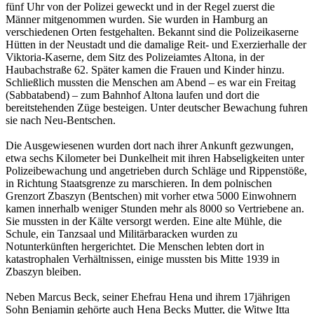
fünf Uhr von der Polizei geweckt und in der Regel zuerst die
Männer mitgenommen wurden. Sie wurden in Hamburg an
verschiedenen Orten festgehalten. Bekannt sind die Polizeikaserne
Hütten in der Neustadt und die damalige Reit- und Exerzierhalle der
Viktoria-Kaserne, dem Sitz des Polizeiamtes Altona, in der
Haubachstraße 62. Später kamen die Frauen und Kinder hinzu.
Schließlich mussten die Menschen am Abend – es war ein Freitag
(Sabbatabend) – zum Bahnhof Altona laufen und dort die
bereitstehenden Züge besteigen. Unter deutscher Bewachung fuhren
sie nach Neu-Bentschen.
Die Ausgewiesenen wurden dort nach ihrer Ankunft gezwungen,
etwa sechs Kilometer bei Dunkelheit mit ihren Habseligkeiten unter
Polizeibewachung und angetrieben durch Schläge und Rippenstöße,
in Richtung Staatsgrenze zu marschieren. In dem polnischen
Grenzort Zbaszyn (Bentschen) mit vorher etwa 5000 Einwohnern
kamen innerhalb weniger Stunden mehr als 8000 so Vertriebene an.
Sie mussten in der Kälte versorgt werden. Eine alte Mühle, die
Schule, ein Tanzsaal und Militärbaracken wurden zu
Notunterkünften hergerichtet. Die Menschen lebten dort in
katastrophalen Verhältnissen, einige mussten bis Mitte 1939 in
Zbaszyn bleiben.
Neben Marcus Beck, seiner Ehefrau Hena und ihrem 17jährigen
Sohn Benjamin gehörte auch Hena Becks Mutter, die Witwe Itta