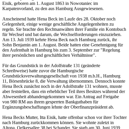
Eisik, geboren am 1. August 1863 in Nowotaniec im
Karpatenvorland, zu den aus Hamburg Ausgewiesenen.
Anscheinend hatte Hena Beck im Laufe des 28. Oktober noch
Gelegenheit, einige wenige geschäftliche Angelegenheiten zu
regeln. Sie brachte den Rechtsanwälten ihrer Familie ein Kontobuch
für Wechsel und bat darum, die Wechselforderungen einzuziehen.
Am 13. Juli 1939 kehrte Hena Beck nach Hamburg zurück, ihr
Sohn Benjamin am 1. August. Beide hatten eine Genehmigung für
den Aufenthalt in Hamburg bis zum 3. September zur "Regelung
ihrer persönlichen und geschäftlichen Verhältnisse".
Für das Grundstück in der Adolfstraße 131 (geänderte
Schreibweise) hatte zuvor die Hamburgische
Grundstücksverwaltungsgesellschaft von 1938 m.b.H., Hamburg
11, Börsenbrücke 8, die Verwaltung übernommen. Dennoch konnte
Hena Beck zunächst noch in der Adolfstraße 131 wohnen, musste
aber feststellen, dass ein erheblicher Teil ihres Besitzes während der
Abwesenheit abhandengekommen war. Ein Antrag auf Freigabe
von 980 RM aus ihrem gesperrten Bankguthaben für
Ergänzungsbeschaffungen lehnte der Oberfinanzpräsident ab.
Hena Becks Mutter, Itta Eisik, hatte offenbar schon vor ihrer Tochter
nach Hamburg zurückkommen können. Sie wohnte zuletzt in
Altona, Oelkersallee 38 bei Schander. Sie starb am 30. Juni 1939