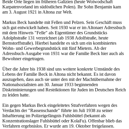
Beide Orte liegen im früheren Galizien (heute Woiwodschaft
Karpatenvorland im südöstlichen Polen). Ihr Sohn Benjamin kam
am 3. August 1921 in Altona zur Welt.
Markus Beck handelte mit Fellen und Pelzen. Sein Geschäft muss
sich gut entwickelt haben. Seit 1930 war er im Altonaer Adressbuch
mit dem Hinweis "Felle" als Eigentümer des Grundstücks
Adolphstraße 131 verzeichnet (ab 1938 Adolfstraße, heute
Bernstorffstraße). Hierbei handelte es sich um ein kombiniertes
Wohn- und Gewerbegrundstück mit fünf Mietern. Ab der
Adressbuch-Ausgabe von 1931 war die Familie Beck hier auch als
Bewohner eingetragen.
Über die Jahre bis 1938 sind uns weitere konkrete Umstände des
Lebens der Familie Beck in Altona nicht bekannt. Es ist davon
auszugehen, dass auch sie unter den mit der Machtübernahme der
Nationalsozialisten am 30. Januar 1933 beginnenden
Diskriminierungen und Restriktionen für Juden im Deutschen Reich
zu leiden hatte.
Ein gegen Markus Beck eingeleitetes Strafverfahren wegen des
Verdachts der "Rassenschande" führte im Juli 1938 zu seiner
Inhaftierung im Polizeigefängnis Fuhlsbüttel (bekannt als
Konzentrationslager Fuhlsbüttel oder KolaFu). Offenbar blieb das
Verfahren ergebnislos. Er wurde am 19. Oktober freigelassen.