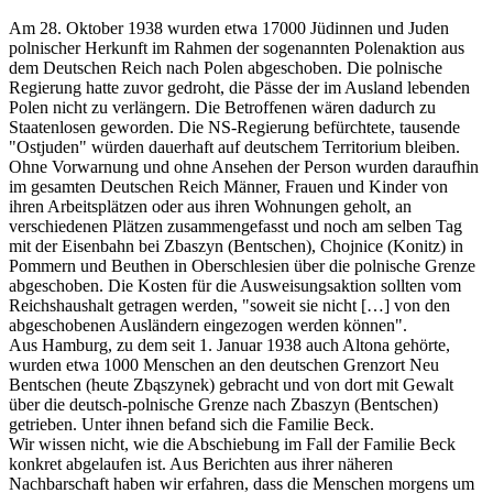
Am 28. Oktober 1938 wurden etwa 17000 Jüdinnen und Juden
polnischer Herkunft im Rahmen der sogenannten Polenaktion aus
dem Deutschen Reich nach Polen abgeschoben. Die polnische
Regierung hatte zuvor gedroht, die Pässe der im Ausland lebenden
Polen nicht zu verlängern. Die Betroffenen wären dadurch zu
Staatenlosen geworden. Die NS-Regierung befürchtete, tausende
"Ostjuden" würden dauerhaft auf deutschem Territorium bleiben.
Ohne Vorwarnung und ohne Ansehen der Person wurden daraufhin
im gesamten Deutschen Reich Männer, Frauen und Kinder von
ihren Arbeitsplätzen oder aus ihren Wohnungen geholt, an
verschiedenen Plätzen zusammengefasst und noch am selben Tag
mit der Eisenbahn bei Zbaszyn (Bentschen), Chojnice (Konitz) in
Pommern und Beuthen in Oberschlesien über die polnische Grenze
abgeschoben. Die Kosten für die Ausweisungsaktion sollten vom
Reichshaushalt getragen werden, "soweit sie nicht […] von den
abgeschobenen Ausländern eingezogen werden können".
Aus Hamburg, zu dem seit 1. Januar 1938 auch Altona gehörte,
wurden etwa 1000 Menschen an den deutschen Grenzort Neu
Bentschen (heute Zbąszynek) gebracht und von dort mit Gewalt
über die deutsch-polnische Grenze nach Zbaszyn (Bentschen)
getrieben. Unter ihnen befand sich die Familie Beck.
Wir wissen nicht, wie die Abschiebung im Fall der Familie Beck
konkret abgelaufen ist. Aus Berichten aus ihrer näheren
Nachbarschaft haben wir erfahren, dass die Menschen morgens um