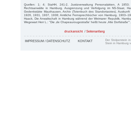
Quellen: 1; 4; StaHH, 241-2, Justizverwaltung Personalakten, A 1853;
Rechtsanwälte in Hamburg. Ausgrenzung und Verfolgung im NS-Staat, H
Gedenkstätte Mauthausen, Archiv (Totenbuch des Standortarztes), Auskunf
1926, 1931, 1937, 1938; Amtliche Fernsprechbücher von Hamburg, 1903–19
Haack, Die Anwaltschaft in Hamburg während der Weimarer Republik, Hambu
Wegewart Herr L.: "Die ‚de Chapeaurougestraße’ heißt heute ‚Alte Dorfstraße’".
druckansicht
/
Seitenanfang
Der Stolperstein i
IMPRESSUM / DATENSCHUTZ
KONTAKT
Stein in Hamburg v