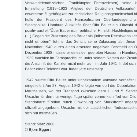
Verwundetenabzeichen, Frontkämpfer Ehrenzeichen), seine kon
Einstellung (1919–1923 Mitglied der Deutschen Volkspartei) 
erworbene Zugehörigkeit zur christlichen Religionsgemeinschaft h
holte der Präsident des Hanseatischen Oberlandesgerich
Staatspolizei Hamburg Auskünfte über Otto Bauer ein. Obwohl d
positiv ausfiel: "Über Bauer ist in politischer Hinsicht Nachteiliges
(…) Gegen die Zulassung des Bauer als jüdischen Rechtskonsul
nicht erhoben", lehnte das Gericht seine Zulassung ab. Dies
November 1940 durch einen erneuten negativen Bescheid an Ott
Dezember 1938 musste er eines der geerbten Häuser in Hamburg
1939 tauchten im Fernsprechbuch unter seinem Namen der Zusatz
die Anschrift der Kanzlei nicht mehr auf. Im Jahr 1941 findet sich
Besitz eines Telefons war Juden jetzt untersagt.
1942 wurde Otto Bauer unter unbekanntem Vorwand verhaftet u
eingeliefert. Am 27. August 1942 erfolgte von dort die Deportation
Mauthausen, wo der Transport zwischen dem 1. und 5. Septemb
Ursache für den nur wenige Tage später vermerkten Tod von Ott
Standortarzt "Freitod durch Einwirkung von Starkstrom" ange
offiziell angegebene Ursache mit der tatsächlichen Todesursache
sich nur mutmaßen.
Stand: März 2008
© Björn Eggert