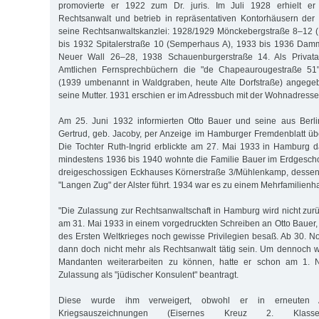
promovierte er 1922 zum Dr. juris. Im Juli 1928 erhielt er
Rechtsanwalt und betrieb in repräsentativen Kontorhäusern der
seine Rechtsanwaltskanzlei: 1928/1929 Mönckebergstraße 8–12 (
bis 1932 Spitalerstraße 10 (Semperhaus A), 1933 bis 1936 Dam
Neuer Wall 26–28, 1938 Schauenburgerstraße 14. Als Privat
Amtlichen Fernsprechbüchern die "de Chapeaurougestraße 51" 
(1939 umbenannt in Waldgraben, heute Alte Dorfstraße) angege
seine Mutter. 1931 erschien er im Adressbuch mit der Wohnadress
Am 25. Juni 1932 informierten Otto Bauer und seine aus Berl
Gertrud, geb. Jacoby, per Anzeige im Hamburger Fremdenblatt üb
Die Tochter Ruth-Ingrid erblickte am 27. Mai 1933 in Hamburg d
mindestens 1936 bis 1940 wohnte die Familie Bauer im Erdgesch
dreigeschossigen Eckhauses Körnerstraße 3/Mühlenkamp, dessen 
"Langen Zug" der Alster führt. 1934 war es zu einem Mehrfamilie
"Die Zulassung zur Rechtsanwaltschaft in Hamburg wird nicht z
am 31. Mai 1933 in einem vorgedruckten Schreiben an Otto Bauer, 
des Ersten Weltkrieges noch gewisse Privilegien besaß. Ab 30. N
dann doch nicht mehr als Rechtsanwalt tätig sein. Um dennoch w
Mandanten weiterarbeiten zu können, hatte er schon am 1.
Zulassung als "jüdischer Konsulent" beantragt.
Diese wurde ihm verweigert, obwohl er in erneuten 
Kriegsauszeichnungen (Eisernes Kreuz 2. Klasse,