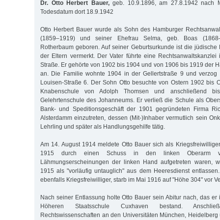
Dr. Otto Herbert Bauer,
geb. 10.9.1896, am 27.8.1942 nach Ma
Todesdatum dort 18.9.1942
Otto Herbert Bauer wurde als Sohn des Hamburger Rechtsanwal
(1859–1919) und seiner Ehefrau Selma, geb. Boas (1868
Rotherbaum geboren. Auf seiner Geburtsurkunde ist die jüdische 
der Eltern vermerkt. Der Vater führte eine Rechtsanwaltskanzlei 
Straße. Er gehörte von 1902 bis 1904 und von 1906 bis 1919 der 
an. Die Familie wohnte 1904 in der Gellertstraße 9 und verzog 
Louisen-Straße 6. Der Sohn Otto besuchte von Ostern 1902 bis O
Knabenschule von Adolph Thomsen und anschließend b
Gelehrtenschule des Johanneums. Er verließ die Schule als Obe
Bank- und Speditionsgeschäft der 1901 gegründeten Firma R
Alsterdamm einzutreten, dessen (Mit-)Inhaber vermutlich sein Onk
Lehrling und später als Handlungsgehilfe tätig.
Am 14. August 1914 meldete Otto Bauer sich als Kriegsfreiwillig
1915 durch einen Schuss in den linken Oberarm v
Lähmungserscheinungen der linken Hand aufgetreten waren, 
1915 als "vorläufig untauglich" aus dem Heeresdienst entlassen
ebenfalls Kriegsfreiwilliger, starb im Mai 1916 auf "Höhe 304" vor V
Nach seiner Entlassung holte Otto Bauer sein Abitur nach, das er
Höheren Staatsschule Cuxhaven bestand. Anschlie
Rechtswissenschaften an den Universitäten München, Heidelberg u