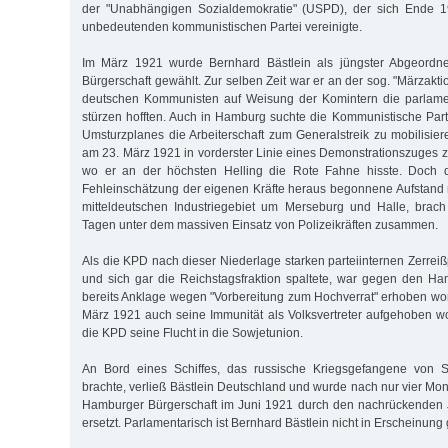
der "Unabhängigen Sozialdemokratie" (USPD), der sich Ende 1
unbedeutenden kommunistischen Partei vereinigte.
Im März 1921 wurde Bernhard Bästlein als jüngster Abgeordne
Bürgerschaft gewählt. Zur selben Zeit war er an der sog. "Märzaktion
deutschen Kommunisten auf Weisung der Komintern die parlame
stürzen hofften. Auch in Hamburg suchte die Kommunistische Parte
Umsturzplanes die Arbeiterschaft zum Generalstreik zu mobilisier
am 23. März 1921 in vorderster Linie eines Demonstrationszuges z
wo er an der höchsten Helling die Rote Fahne hisste. Doch d
Fehleinschätzung der eigenen Kräfte heraus begonnene Aufstand
mitteldeutschen Industriegebiet um Merseburg und Halle, bra
Tagen unter dem massiven Einsatz von Polizeikräften zusammen.
Als die KPD nach dieser Niederlage starken parteiinternen Zerrei
und sich gar die Reichstagsfraktion spaltete, war gegen den H
bereits Anklage wegen "Vorbereitung zum Hochverrat" erhoben w
März 1921 auch seine Immunität als Volksvertreter aufgehoben wo
die KPD seine Flucht in die Sowjetunion.
An Bord eines Schiffes, das russische Kriegsgefangene von S
brachte, verließ Bästlein Deutschland und wurde nach nur vier Mo
Hamburger Bürgerschaft im Juni 1921 durch den nachrückenden 
ersetzt. Parlamentarisch ist Bernhard Bästlein nicht in Erscheinung 