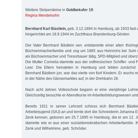
Weitere Stolpersteine in
Goldbekufer 19
:
Regina Mendelsohn
Bernhard Karl Bästlein,
geb. 3.12.1894 in Hamburg, ab 1933 fast u
hingerichtet am 18.9.1944 im Zuchthaus Brandenburg-Görden
Der Vater Bernhard Bästlein sen. entstammte einer alten thürin
Büchsenmacherfamilie und zog um 1885 aus Heinrichs bei Suhl
als Büchsenmacher und Tresorbauer tätig, SPD-Mitglied und überz
Die Mutter Cornelia stammte aus der ostfriesischen Schiffer- und 
Leer. Die Eltern heirateten in Hamburg und lebten zunächst i
Bernhard Bästlein jun. war das vierte von fünf Kindern. Er wuchs 
in der Nähe des Gänsemarktes auf, in der Drehbahn 26.
Nach acht Jahren Volksschule begann er eine vierjährige Lehr
Gleichzeitig besuchte er Abendkurse im Arbeiterbildungswesen und
Bereits 1911 in seiner Lehrzeit schloss sich Bernhard Bästlei
Arbeiterjugend (SAJ) an und lernte dort die Schneiderin Johanna 
Zenk kennen, geboren am 25.7.1895 in Hamburg, die er am 12. Ju
stammte wie er aus einer sozialdemokratischen Arbeiterfamilie. I
Zenk und Wilhelmine, geb. Schröder.