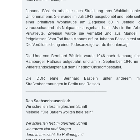
Johanna Bästlein arbeitete nach Streichung ihrer Wohlfahrtsunt
Uniformnäherin. Sie wurde im Juli 1943 ausgebombt und lebte sei
einer primitiven Wohnlaube am Ziegelsee 60 in Jenfeld, d
vorausschauend als Notquartier ausgebaut hatte. Als sie ihre Arbei
Privatleute. Zweimal wurde sie verhaftet und aus Mangel
freigelassen. Vom Tod ihres Mannes erfuhr Johanna Bästlein erst 
Die Veröffentlichung einer Todesanzeige wurde ihr untersagt.
Die Urne von Bernhard Bästlein wurde 1946 nach Hamburg über
Hamburger Rathaus aufgebahrt und am 8. September 1946 im
Widerstandskämpfer auf dem Friedhof Ohlsdorf bestattet.
Die DDR ehrte Bernhard Bästlein unter anderem m
Straßenbenennungen in Berlin und Rostock.
_____________________________________
Das Sachsenhausenlied:
Wir schreiten fest im gleichen Schritt
Melodie: "Die Bauern wollten freie sein"
Wir schreiten fest im gleichen Schritt
wir trotzen Not und Sorgen
denn in uns zieht die Hoffnung mit