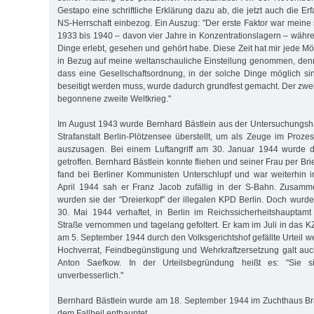
Gestapo eine schriftliche Erklärung dazu ab, die jetzt auch die 
NS-Herrschaft einbezog. Ein Auszug: "Der erste Faktor war meine 
1933 bis 1940 – davon vier Jahre in Konzentrationslagern – währe
Dinge erlebt, gesehen und gehört habe. Diese Zeit hat mir jede Mö
in Bezug auf meine weltanschauliche Einstellung genommen, de
dass eine Gesellschaftsordnung, in der solche Dinge möglich sind
beseitigt werden muss, wurde dadurch grundfest gemacht. Der zwei
begonnene zweite Weltkrieg."
Im August 1943 wurde Bernhard Bästlein aus der Untersuchungshaft
Strafanstalt Berlin-Plötzensee überstellt, um als Zeuge im Proz
auszusagen. Bei einem Luftangriff am 30. Januar 1944 wurde d
getroffen. Bernhard Bästlein konnte fliehen und seiner Frau per Bri
fand bei Berliner Kommunisten Unterschlupf und war weiterhin i
April 1944 sah er Franz Jacob zufällig in der S-Bahn. Zusam
wurden sie der "Dreierkopf" der illegalen KPD Berlin. Doch wurd
30. Mai 1944 verhaftet, in Berlin im Reichssicherheitshauptamt 
Straße vernommen und tagelang gefoltert. Er kam im Juli in das
am 5. September 1944 durch den Volksgerichtshof gefällte Urteil 
Hochverrat, Feindbegünstigung und Wehrkraftzersetzung galt au
Anton Saefkow. In der Urteilsbegründung heißt es: "Sie s
unverbesserlich."
Bernhard Bästlein wurde am 18. September 1944 im Zuchthaus B
dem Fallbeil enthauptet.