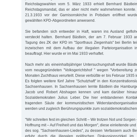
Reichstagswahlen vom 5. März 1933 erhielt Bernhard Bästlein
Reichstagsmandat, das er aber nicht mehr wahrnehmen konnte.
21.3.1933 vor der Garnisonskirche in Potsdam eröffnet wurd
gewählten KPD-Abgeordneten anwesend.
Sie befanden sich entweder in Haft, waren ins Ausland geflo
versteckt halten. Bernhard Bästlein, der am 7. Februar 1933 an
Tagung des ZK der KPD im "Sporthaus Ziegenhals" bei Berlin te
inzwischen mit dem Aufbau der illegalen Parteiorganisation 
beauftragt. Hier wurde er im Mai 1933 verhaftet.
Nach mehr als eineinhalbjähriger Untersuchungshaft wurde Bäst
vom neugegründeten "Volksgerichtshof " wegen "Vorbereitung 
Monaten Zuchthaus verurteilt. Diese verbüßte er bis Februar 1935
Es folgten weitere fünf Jahre "Schutzhaft" in den Konzentration
Sachsenhausen. In Sachsenhausen lernte Bästlein die Hamburg
Jacob und Robert Abshagen kennen und kam darüber hinaus
Sozialdemokraten Julius Leber. Die hier entstandenen Kontak
tragenden Säule der kommunistischen Widerstandsorganisatio
werden und zugleich Berührungspunkte zum sozialdemokratischen 
"Wir schreiten fest im gleichen Schritt – Wir trotzen Not und Sorgen
Hoffnung mit – Auf Freiheit und das Morgen", diese einleitende und 
des sog. "Sachsenhausen-Liedes", zu dessen Verfassern auch Ber
erfuhr durch die illegalen politischen Diskussionszirkel im 