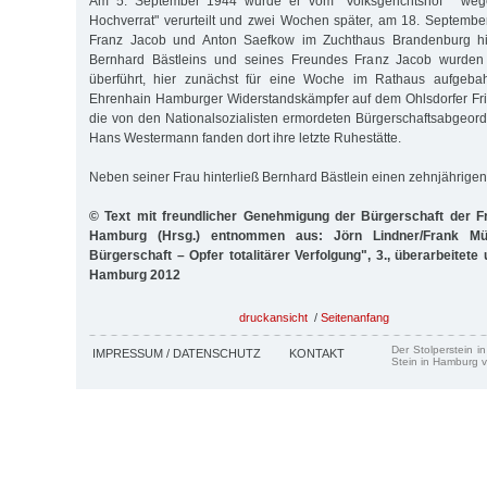
Am 5. September 1944 wurde er vom "Volksgerichtshof " weg
Hochverrat" verurteilt und zwei Wochen später, am 18. Septemb
Franz Jacob und Anton Saefkow im Zuchthaus Brandenburg hin
Bernhard Bästleins und seines Freundes Franz Jacob wurde
überführt, hier zunächst für eine Woche im Rathaus aufgebah
Ehrenhain Hamburger Widerstandskämpfer auf dem Ohlsdorfer Fri
die von den Nationalsozialisten ermordeten Bürgerschaftsabgeor
Hans Westermann fanden dort ihre letzte Ruhestätte.
Neben seiner Frau hinterließ Bernhard Bästlein einen zehnjährige
© Text mit freundlicher Genehmigung der Bürgerschaft der F
Hamburg (Hrsg.) entnommen aus: Jörn Lindner/Frank Müll
Bürgerschaft – Opfer totalitärer Verfolgung", 3., überarbeitete
Hamburg 2012
druckansicht
/
Seitenanfang
Der Stolperstein i
IMPRESSUM / DATENSCHUTZ
KONTAKT
Stein in Hamburg v