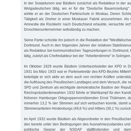
In der Sowjetunion war Bästlein zunächst als Redakteur in der 
Wolgadeutschen tätig, wo er für die "Deutsche Bauernzeitung" 
wirkte er an der Deutschen Parteischule in Moskau. Deren Schl
Tätigkeit als Dreher in einer Moskauer Fabrik anzunehmen. Als
Amnestie die Rückkehr nach Deutschland erlaubte, versuchte sich
Droschkenunternehmer selbständig zu machen.
Seine Partei schickte ihn jedoch in die Redaktion der "Westfälische
Dortmund. Auch in den folgenden Jahren der relativen Stabilisier
als Redakteur bei kommunistischen Tageszeitungen in Dortmund
tätig, zuletzt als Chefredakteur bei der "Arbeiterstimme" in Solingen.
Im Oktober 1929 wurde Bästlein Unterbezirksleiter der KPD in D
1931 bis März 1933 war er Parteisekretär des KPD-Bezirks Mittelrh
beteiligte er sich aktiv an dem auch von rechten Kräften unterstü
die Auflösung des Preußischen Landtages und dem Versuch, die re
SPD und Zentrum als wichtigste demokratische Bastion der Republ
Reichspräsidentenwahlen 1932 führte er Wahlkampf für den Kand
früheren Hamburger Ortsgruppenvorsitzenden Ernst Thälmann, d
immerhin 13,2 % der Stimmen auf sich verbuchen konnte, damit ab
Stimmenanteilen Hindenburgs (49,6 %) und Hitlers (30,1 %) zurück
Im April 1932 wurde Bästlein als Abgeordneter in den Preußische
den bereits unter den Bedingungen des Ausnahmezustandes und 
politische Gegner der NSDAP stattfindenden und damit 