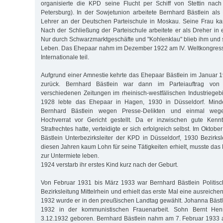
organisierte die KPD seine Flucht per Schiff von Stettin nach
Petersburg). In der Sowjetunion arbeitete Bernhard Bästlein als
Lehrer an der Deutschen Parteischule in Moskau. Seine Frau 
Nach der Schließung der Parteischule arbeitete er als Dreher in 
Nur durch Schwarzmarktgeschäfte und "Kohlenklau" blieb ihm und
Leben. Das Ehepaar nahm im Dezember 1922 am IV. Weltkongres
Internationale teil.
Aufgrund einer Amnestie kehrte das Ehepaar Bästlein im Januar
zurück. Bernhard Bästlein war dann im Parteiauftrag vo
verschiedenen Zeitungen im rheinisch-westfälischen Industriegebi
1928 lebte das Ehepaar in Hagen, 1930 in Düsseldorf. Mind
Bernhard Bästlein wegen Presse-Delikten und einmal weg
Hochverrat vor Gericht gestellt. Da er inzwischen gute Kennt
Strafrechtes hatte, verteidigte er sich erfolgreich selbst. Im Okto
Bästlein Unterbezirksleiter der KPD in Düsseldorf, 1930 Bezirksl
diesen Jahren kaum Lohn für seine Tätigkeiten erhielt, musste da
zur Untermiete leben.
1924 verstarb ihr erstes Kind kurz nach der Geburt.
Von Februar 1931 bis März 1933 war Bernhard Bästlein Politisc
Bezirksleitung Mittelrhein und erhielt das erste Mal eine ausreiche
1932 wurde er in den preußischen Landtag gewählt. Johanna Bästle
1932 in der kommunistischen Frauenarbeit. Sohn Bernt He
3.12.1932 geboren. Bernhard Bästlein nahm am 7. Februar 1933 an