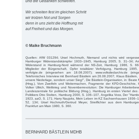
und die Gedanken schweifen.
Wir schreiten fest im gleichen Schritt
wir trotzen Not und Sorgen
denn in uns zieht die Hoffnung mit
auf Freiheit und das Morgen.
© Maike Bruchmann
Quellen: AfW 031294; Ursel Hochmuth, Niemand und nichts wird vergess
Hamburger Widerstandskämpfer 1933–1945, Hamburg 2005, S. 31–34; An
Widerstand in Hamburg-Nord während der NS-Zeit, Hamburg 1986, S. 66–7
Mitglieder der Bürgerschaft, Opfer totalitärer Verfolgung, Hamburg 1995,
verfolgte.de (eingesehen am 18.08.2007); www.volksliedarchiv.de (ei
Telefonisches Interview mit Bernhard Bästlein am 26.08.2007; Klaus Bästlein, "H
unsere Niederlage, sondern unser Sieg!", Die Bästlein-Organisation, in: Beat
(Hrsg.), Vom Zweifeln und Weitermachen, Fragmente der KPD-Geschichte,
Volker Ullrich, Weltkrieg und Novemberrevolution: Die Hamburger Arbeiterb
Landeszentrale für politische Bildung (Hrsg.), Hamburg im ersten Viertel des
Politikers Otto Stolten, Hamburg 2000, S. 106–107, Angelika Voss, Der "Hamb
1923, aaO, S. 171; Harry Naujoks, Mein Leben im KZ Sachsenhausen 1936–19
52, 134; Ursel Hochmuth/Gertrud Meyer, Streiflichter aus dem Hamburg
Frankfurt am Main 1980, S. 360.
BERNHARD BÄSTLEIN MDHB