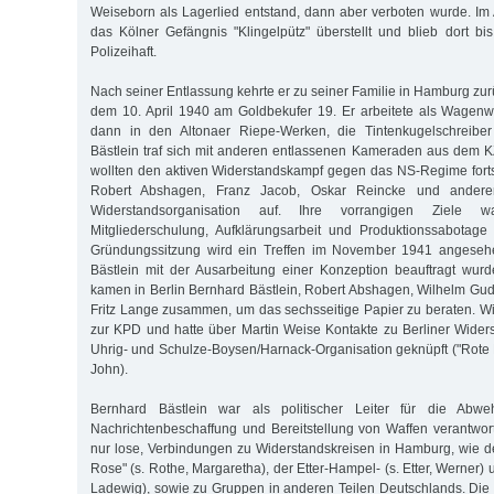
Weiseborn als Lagerlied entstand, dann aber verboten wurde. Im 
das Kölner Gefängnis "Klingelpütz" überstellt und blieb dort bi
Polizeihaft.
Nach seiner Entlassung kehrte er zu seiner Familie in Hamburg zurü
dem 10. April 1940 am Goldbekufer 19. Er arbeitete als Wagenw
dann in den Altonaer Riepe-Werken, die Tintenkugelschreiber 
Bästlein traf sich mit anderen entlassenen Kameraden aus dem 
wollten den aktiven Widerstandskampf gegen das NS-Regime forts
Robert Abshagen, Franz Jacob, Oskar Reincke und ander
Widerstandsorganisation auf. Ihre vorrangigen Ziele w
Mitgliederschulung, Aufklärungsarbeit und Produktionssabotage
Gründungssitzung wird ein Treffen im November 1941 angeseh
Bästlein mit der Ausarbeitung einer Konzeption beauftragt wu
kamen in Berlin Bernhard Bästlein, Robert Abshagen, Wilhelm Gud
Fritz Lange zusammen, um das sechsseitige Papier zu beraten. W
zur KPD und hatte über Martin Weise Kontakte zu Berliner Wide
Uhrig- und Schulze-Boysen/Harnack-Organisation geknüpft ("Rote Ka
John).
Bernhard Bästlein war als politischer Leiter für die Abwe
Nachrichtenbeschaffung und Bereitstellung von Waffen verantwortli
nur lose, Verbindungen zu Widerstandskreisen in Hamburg, wie 
Rose" (s. Rothe, Margaretha), der Etter-Hampel- (s. Etter, Werner)
Ladewig), sowie zu Gruppen in anderen Teilen Deutschlands. Die 