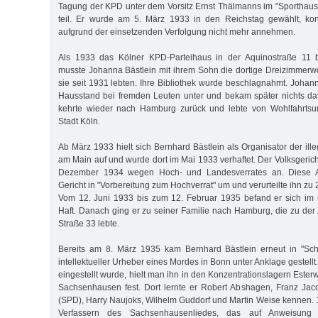
Tagung der KPD unter dem Vorsitz Ernst Thälmanns im "Sporthaus 
teil. Er wurde am 5. März 1933 in den Reichstag gewählt, ko
aufgrund der einsetzenden Verfolgung nicht mehr annehmen.
Als 1933 das Kölner KPD-Parteihaus in der Aquinostraße 11 
musste Johanna Bästlein mit ihrem Sohn die dortige Dreizimmer
sie seit 1931 lebten. Ihre Bibliothek wurde beschlagnahmt. Johanna
Hausstand bei fremden Leuten unter und bekam später nichts da
kehrte wieder nach Hamburg zurück und lebte von Wohlfahrtsun
Stadt Köln.
Ab März 1933 hielt sich Bernhard Bästlein als Organisator der ill
am Main auf und wurde dort im Mai 1933 verhaftet. Der Volksgericht
Dezember 1934 wegen Hoch- und Landesverrates an. Diese A
Gericht in "Vorbereitung zum Hochverrat" um und verurteilte ihn z
Vom 12. Juni 1933 bis zum 12. Februar 1935 befand er sich im 
Haft. Danach ging er zu seiner Familie nach Hamburg, die zu der 
Straße 33 lebte.
Bereits am 8. März 1935 kam Bernhard Bästlein erneut in "Schu
intellektueller Urheber eines Mordes in Bonn unter Anklage gestell
eingestellt wurde, hielt man ihn in den Konzentrationslagern Est
Sachsenhausen fest. Dort lernte er Robert Abshagen, Franz Jacob
(SPD), Harry Naujoks, Wilhelm Guddorf und Martin Weise kennen. 
Verfassern des Sachsenhausenliedes, das auf Anweisung 