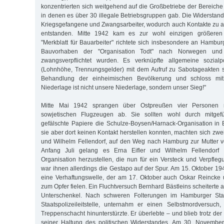
konzentrierten sich weitgehend auf die Großbetriebe der Bereiche 
in denen es über 30 illegale Betriebsgruppen gab. Die Widerstand
Kriegsgefangene und Zwangsarbeiter, wodurch auch Kontakte zu 
entstanden. Mitte 1942 kam es zur wohl einzigen größeren F
"Merkblatt für Bauarbeiter" richtete sich insbesondere an Hambur
Bauvorhaben der "Organisation Todt" nach Norwegen und
zwangsverpflichtet wurden. Es verknüpfte allgemeine sozialp
(Lohnhöhe, Trennungsgelder) mit dem Aufruf zu Sabotageakten 
Behandlung der einheimischen Bevölkerung und schloss mit
Niederlage ist nicht unsere Niederlage, sondern unser Sieg!"
Mitte Mai 1942 sprangen über Ostpreußen vier Personen m
sowjetischen Flugzeugen ab. Sie sollten wohl durch mitgef
gefälschte Papiere die Schulze-Boysen/Harnack-Organisation in B
sie aber dort keinen Kontakt herstellen konnten, machten sich zwei
und Wilhelm Fellendorf, auf den Weg nach Hamburg zur Mutter v
Anfang Juli gelang es Erna Eifler und Wilhelm Fellendorf K
Organisation herzustellen, die nun für ein Versteck und Verpfleg
war ihnen allerdings die Gestapo auf der Spur. Am 15. Oktober 
eine Verhaftungswelle, der am 17. Oktober auch Oskar Reincke 
zum Opfer fielen. Ein Fluchtversuch Bernhard Bästleins scheiterte
Unterschenkel. Nach schweren Folterungen im Hamburger Sta
Staatspolizeileitstelle, unternahm er einen Selbstmordversuch
Treppenschacht hinunterstürzte. Er überlebte – und blieb trotz der
seiner Haltung des politischen Widerstandes. Am 30. Novembe