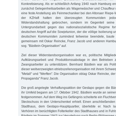
Konkretisierung. Als er schließlich Anfang 1940 nach Hamburg en
zunächst Gelegenheitsarbeiten als Wagenwäscher und Chauffeur na
eine feste Anstellung als Feinmechaniker bei den Altonaer Riepe-
der KZHaft hatten den überzeugten Kommunisten jedo
Widerstandshaltung gebrochen, sondern im Gegenteil seine A
Untergrundarbeit gegen das nationalsozialistische Regime fo
deutschen Angriff auf die Sowjetunion, der die völlige Isolierung 
deutschen Kommunisten zumindest teilweise beendete, baut
gemeinsam mit Oskar Reincke, Franz Jacob und anderen Hambu
sog. "Bästlein-Organisation" auf.
Ziel dieser Widerstandsorganisation war es, politische Mitglied
Aufklärungsarbeit und Produktionssabotage in den Betrieben 
Zwangsarbeiter zu unterstützen. Bernhard Bästlein war als Polit
dieser weitverzweigten etriebszellenorganisation mit ihrem Schwe
"Metall" und "Werften". Die Organisation oblag Oskar Reincke, der
Propaganda" Franz Jacob.
Die groß angelegte Verhaftungsaktion der Gestapo gegen die Bäs
ihr Umfeld begann am 17. Oktober 1942. Bästlein wurde an seinem 
festgenommen. Auf dem Weg ins Gefängnis scheiterte ein Fluchtver
Steckschuss in den Unterschenkel erhielt. Einen anschließende
Stadthaus, dem Gestapo-Hauptquartier, überlebte er. Nach 
Verhören im berüchtigten Folterkeller des Stadthauses und in Fuh
Bästlein im Sommer 1943 zur Verurteilung nach Berlin-Plötzensee v