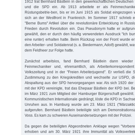
1912 trat Bernhard Bästlein in den gewerkschaftlichen Deutschen 
und die SPD ein. Ab 1913 arbeitete er als Feinmechanike
Rüstungsbetrie-ben, bis er im Juni 1915 als Soldat eingezogen
sich an der Westfront in Frankreich. Im Sommer 1917 schrieb
"Berne Bums" Artikel über die revolutionäre Entwicklung in Russl
Frieden durch Revolution ein. Das Pseudonym hatte er aufgru
gewählt, den er durch den häufig verwendeten Ausdruck "Ich bum
eine runter) erhalten hatte. Beim Rückzug von der Front wurde 
den Arbeiter- und Soldatenrat (s. a. Biedermann, Adolf) gewählt, w
dem Feldheer zur Folge hatte.
Zunächst arbeitslos, fand Bernhard Bästlein dann wieder 
Feinmechaniker und, ehrenamtlich, als Arbeiterkorresponde
Volkszeitung und in der "Freien Arbeiterjugend". Er verließ di
Zustimmung zu den Kriegskrediten und wechselte zur USPD, di
Abspaltung aus der SPD hervorgegangen war. Als sich 1920 der 
mit der KPD vereinigte, trat das Ehepaar Bästlein der KPD bei. B
im März 1921 zum Mitglied der Hamburger Bürgerschaft gewählt.
Kommunistischen Internationale gedrängt, löste die KPD in Sach
Unruhen aus. In Hamburg wurde am 23. März 1921 ("Märzaktion
aufgerufen. Bernhard Bästlein beteiligte sich am Demonstration
Voss. Es kam zu schweren Auseinandersetzungen mit der Polizei.
Da gegen die beteiligten Abgeordneten Anklage wegen "Vorbere
erhoben und am 30. März 1921 ihre Immunität als Volksvertre