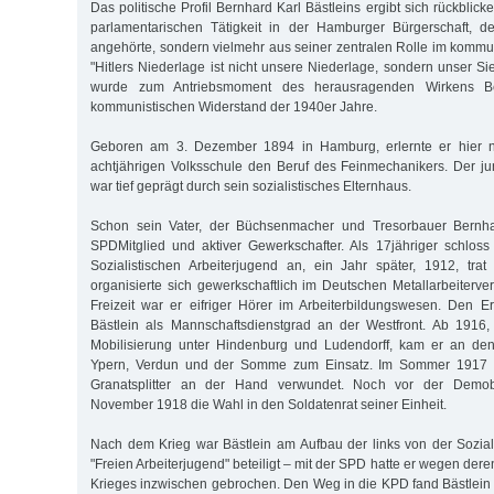
Das politische Profil Bernhard Karl Bästleins ergibt sich rückblic
parlamentarischen Tätigkeit in der Hamburger Bürgerschaft, d
angehörte, sondern vielmehr aus seiner zentralen Rolle im kommu
"Hitlers Niederlage ist nicht unsere Niederlage, sondern unser Si
wurde zum Antriebsmoment des herausragenden Wirkens Be
kommunistischen Widerstand der 1940er Jahre.
Geboren am 3. Dezember 1894 in Hamburg, erlernte er hier
achtjährigen Volksschule den Beruf des Feinmechanikers. Der j
war tief geprägt durch sein sozialistisches Elternhaus.
Schon sein Vater, der Büchsenmacher und Tresorbauer Bernhar
SPDMitglied und aktiver Gewerkschafter. Als 17jähriger schloss 
Sozialistischen Arbeiterjugend an, ein Jahr später, 1912, tr
organisierte sich gewerkschaftlich im Deutschen Metallarbeiterve
Freizeit war er eifriger Hörer im Arbeiterbildungswesen. Den Er
Bästlein als Mannschaftsdienstgrad an der Westfront. Ab 1916,
Mobilisierung unter Hindenburg und Ludendorff, kam er an den
Ypern, Verdun und der Somme zum Einsatz. Im Sommer 1917 
Granatsplitter an der Hand verwundet. Noch vor der Demobil
November 1918 die Wahl in den Soldatenrat seiner Einheit.
Nach dem Krieg war Bästlein am Aufbau der links von der Sozia
"Freien Arbeiterjugend" beteiligt – mit der SPD hatte er wegen de
Krieges inzwischen gebrochen. Den Weg in die KPD fand Bästlein 