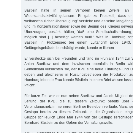
Bästlein hatte in seinen Verhören keinen Zweifel an 
Widerstandsaktivität gelassen. Er gab zu Protokoll, dass er
weltanschaulicher Überzeugung" verstehe und es seine langjährig
und im Konzentrationslager sowie der Beginn des Krieges gewesen
Überzeugung bestärkt hätten, "daß eine Gesellschaftsordnung
möglich sind [...] beseitigt werden muß." Was in Hamburg sch
Bästlein in Plötzensee: bei einem Luftangriff Ende 194
Gefängnisgebäude beschädigt wurde, konnte er fliehen.
Er versteckte sich bei Freunden und fand im Frühjahr 1944 zur
Anton Saefkow und dem inzwischen ebenfalls in Berlin wir
Gemeinsam versuchten sie, der KPD eine neue Führungs- und Org
geben und gleichzeitig in Rüstungsbetrieben die Produktion zu
Hamburg lebende Frau konnte Bästlein in einem Brief wissen lassen,
Pflicht".
Für kurze Zeit war er nun neben Saefkow und Jacob Mitglied de
Leitung der KPD, die zu diesem Zeitpunkt bereits über ei
Verbindungsnetz in mehreren Berliner Betrieben verfügte. Manches 
Gestapo bereits zu diesem Zeitpunkt in die Organisation eing
Gruppe schließlich Ende Mai 1944 von der Gestapo zerschlage
Bernhard Bästlein zu den Opfern der Verhaftungswelle.