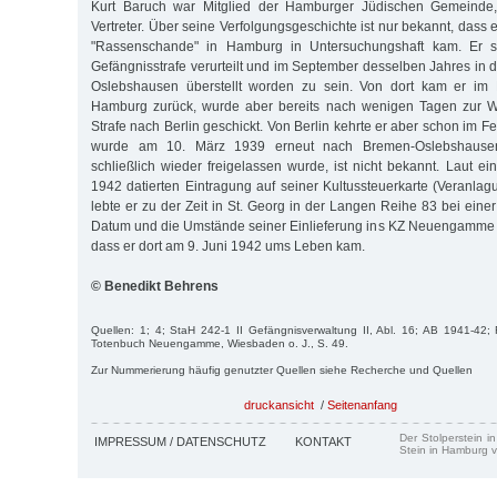
Kurt Baruch war Mitglied der Hamburger Jüdischen Gemeinde,
Vertreter. Über seine Verfolgungsgeschichte ist nur bekannt, das
"Rassenschande" in Hamburg in Untersuchungshaft kam. Er s
Gefängnisstrafe verurteilt und im September desselben Jahres in
Oslebshausen überstellt worden zu sein. Von dort kam er i
Hamburg zurück, wurde aber bereits nach wenigen Tagen zur W
Strafe nach Berlin geschickt. Von Berlin kehrte er aber schon im 
wurde am 10. März 1939 erneut nach Bremen-Oslebshause
schließlich wieder freigelassen wurde, ist nicht bekannt. Laut e
1942 datierten Eintragung auf seiner Kultussteuerkarte (Veranlag
lebte er zu der Zeit in St. Georg in der Langen Reihe 83 bei eine
Datum und die Umstände seiner Einlieferung ins KZ Neuengamme s
dass er dort am 9. Juni 1942 ums Leben kam.
© Benedikt Behrens
Quellen: 1; 4; StaH 242-1 II Gefängnisverwaltung II, Abl. 16; AB 1941-42; F
Totenbuch Neuengamme, Wiesbaden o. J., S. 49.
Zur Nummerierung häufig genutzter Quellen siehe Recherche und Quellen
druckansicht
/
Seitenanfang
Der Stolperstein i
IMPRESSUM / DATENSCHUTZ
KONTAKT
Stein in Hamburg v