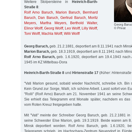
Weitere Stolpersteine in
Heinrich-Barth-
Straße 8
:
Rolf Arno Baruch
,
Marion Baruch
,
Bernhard
Baruch
,
Dan Baruch
,
Gertrud Baruch
,
Moritz
Meyers
,
Martha Meyers
,
Berthold Walter
,
Georg Baru
© Privat
Elinor Wolff
,
Georg Wolff
,
Leo Wolff
,
Lilly Wolff
,
Toni Wolff
,
Machla Wolff
,
Willi Wolff
Georg Baruch,
geb. 21.2.1881, deportiert am 8.11.1941 nach Mins
Marion Baruch,
geb. 18.3.1919, deportiert am 8.11.1941 nach Min
Rolf Arno Baruch,
geb. 1.6.1920, deportiert am 19.4.1943 nach 
1945 im KZ Mittelbau-Dora
Heinrich-Barth-Straße 8
und
Hirtenstraße 17
(
früher: Hirtenstraße
"Vati Marion gesund, sobald wieder Nachricht, schreibe ich. Bin s
Kein Grund zur Sorge, Walli, ich schöne Arbeit. Lasst sofort von Eu
"Rolli" (Rolf Arno) Baruch am 21. November 1941 an seine Schwes
Sie erhielt das Telegramm erst Monate später, nachdem es das 
vom Roten Kreuz freigegeben hatte.
Mit "Vati" meinte der Schreiber Georg Baruch, geb. 21.2.1881 in
seine Schwester Else Marion, geb. 19.3.1919. Beide waren am 
Minsk deportiert worden. Rolf Arno Baruch, geb. 1.6.1920, be
Telegramm schrieb, im Hachschara-Zentrum Neuendorf in Fürste