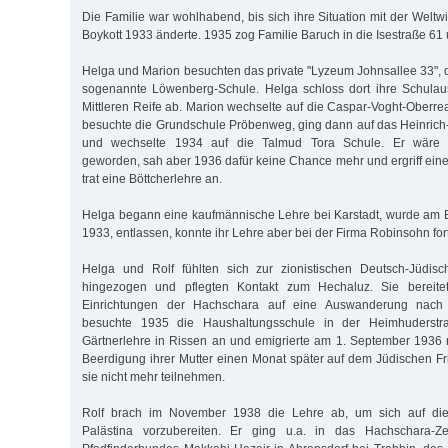
Die Familie war wohlhabend, bis sich ihre Situation mit der Weltw
Boykott 1933 änderte. 1935 zog Familie Baruch in die Isestraße 61
Helga und Marion besuchten das private "Lyzeum Johnsallee 33", d
sogenannte Löwenberg-Schule. Helga schloss dort ihre Schulau
Mittleren Reife ab. Marion wechselte auf die Caspar-Voght-Oberre
besuchte die Grundschule Pröbenweg, ging dann auf das Heinric
und wechselte 1934 auf die Talmud Tora Schule. Er wäre g
geworden, sah aber 1936 dafür keine Chance mehr und ergriff eine
trat eine Böttcherlehre an.
Helga begann eine kaufmännische Lehre bei Karstadt, wurde am Bo
1933, entlassen, konnte ihr Lehre aber bei der Firma Robinsohn for
Helga und Rolf fühlten sich zur zionistischen Deutsch-Jüdi
hingezogen und pflegten Kontakt zum Hechaluz. Sie bereitet
Einrichtungen der Hachschara auf eine Auswanderung nach 
besuchte 1935 die Haushaltungsschule in der Heimhuderstr
Gärtnerlehre in Rissen an und emigrierte am 1. September 1936 
Beerdigung ihrer Mutter einen Monat später auf dem Jüdischen Fr
sie nicht mehr teilnehmen.
Rolf brach im November 1938 die Lehre ab, um sich auf di
Palästina vorzubereiten. Er ging u.a. in das Hachschara-Z