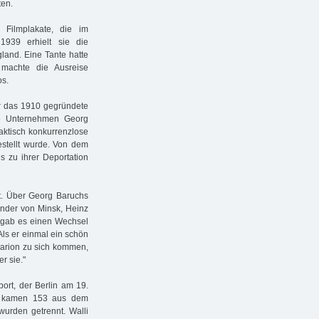
ten.
 Filmplakate, die im
939 erhielt sie die
land. Eine Tante hatte
s machte die Ausreise
os.
 das 1910 gegründete
ne Unternehmen Georg
raktisch konkurrenzlose
estellt wurde. Von dem
 zu ihrer Deportation
ht. Über Georg Baruchs
ender von Minsk, Heinz
2 gab es einen Wechsel
ls er einmal ein schön
 Marion zu sich kommen,
r sie."
ort, der Berlin am 19.
en kamen 153 aus dem
urden getrennt. Walli