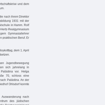
irtschaftskrise und dem
 um.
ie nach ihrem Direktor
sbildung 1931 mit der
alschule in Hamm. Rolf
h-Hertz-Realgymnasium
ern Gymnasiallehrer
n praktischen Beruf. Er
ykotttag, dem 1. April
tsetzen.
schen Jugendbewegung
en sich jahrelang in
Palästina vor. Helga
aße 70, schloss eine
nach Palästina. An der
iedhof Ohlsdorf konnte
e Auswanderung nach
entrum des jüdischen