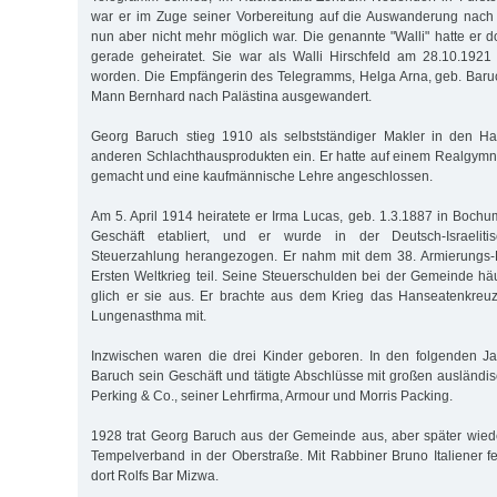
war er im Zuge seiner Vorbereitung auf die Auswanderung nach 
nun aber nicht mehr möglich war. Die genannte "Walli" hatte er d
gerade geheiratet. Sie war als Walli Hirschfeld am 28.10.192
worden. Die Empfängerin des Telegramms, Helga Arna, geb. Baru
Mann Bernhard nach Palästina ausgewandert.
Georg Baruch stieg 1910 als selbstständiger Makler in den H
anderen Schlachthausprodukten ein. Er hatte auf einem Realgymn
gemacht und eine kaufmännische Lehre angeschlossen.
Am 5. April 1914 heiratete er Irma Lucas, geb. 1.3.1887 in Bochu
Geschäft etabliert, und er wurde in der Deutsch-Israelit
Steuerzahlung herangezogen. Er nahm mit dem 38. Armierungs-
Ersten Weltkrieg teil. Seine Steuerschulden bei der Gemeinde häu
glich er sie aus. Er brachte aus dem Krieg das Hanseatenkreuz
Lungenasthma mit.
Inzwischen waren die drei Kinder geboren. In den folgenden Ja
Baruch sein Geschäft und tätigte Abschlüsse mit großen ausländis
Perking & Co., seiner Lehrfirma, Armour und Morris Packing.
1928 trat Georg Baruch aus der Gemeinde aus, aber später wied
Tempelverband in der Oberstraße. Mit Rabbiner Bruno Italiener fe
dort Rolfs Bar Mizwa.