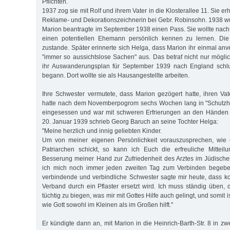
Pflichten.
1937 zog sie mit Rolf und ihrem Vater in die Klosterallee 11. Sie erh
Reklame- und Dekorationszeichnerin bei Gebr. Robinsohn. 1938 wu
Marion beantragte im September 1938 einen Pass. Sie wollte nac
einen potentiellen Ehemann persönlich kennen zu lernen. Die
zustande. Später erinnerte sich Helga, dass Marion ihr einmal anve
"immer so aussichtslose Sachen" aus. Das betraf nicht nur mögli
ihr Auswanderungsplan für September 1939 nach England schlug
begann. Dort wollte sie als Hausangestellte arbeiten.
Ihre Schwester vermutete, dass Marion gezögert hatte, ihren Vate
hatte nach dem Novemberpogrom sechs Wochen lang in "Schutzh
eingesessen und war mit schweren Erfrierungen an den Händen
20. Januar 1939 schrieb Georg Baruch an seine Tochter Helga:
"Meine herzlich und innig geliebten Kinder.
Um von meiner eigenen Persönlichkeit vorauszusprechen, wie e
Patriarchen schickt, so kann ich Euch die erfreuliche Mittei
Besserung meiner Hand zur Zufriedenheit des Arztes im Jüdisch
ich mich noch immer jeden zweiten Tag zum Verbinden begebe, f
verbindende und verbindliche Schwester sagte mir heute, dass
Verband durch ein Pflaster ersetzt wird. Ich muss ständig üben, 
tüchtig zu biegen, was mir mit Gottes Hilfe auch gelingt, und somit 
wie Gott sowohl im Kleinen als im Großen hilft."
Er kündigte dann an, mit Marion in die Heinrich-Barth-Str. 8 in z