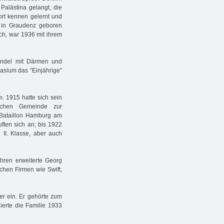
Palästina gelangt, die
ort kennen gelernt und
1 in Graudenz geboren
ch, war 1936 mit ihrem
andel mit Därmen und
asium das "Einjährige"
m. 1915 hatte sich sein
ischen Gemeinde zur
Bataillon Hamburg am
ften sich an; bis 1922
 II. Klasse, aber auch
hren erweiterte Georg
chen Firmen wie Swift,
er ein. Er gehörte zum
ierte die Familie 1933