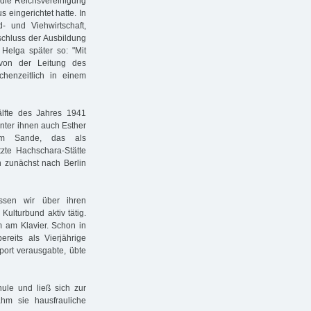
 die Reichsvereinigung
eingerichtet hatte. In
 und Viehwirtschaft,
chluss der Ausbildung
Helga später so: "Mit
von der Leitung des
chenzeitlich in einem
lfte des Jahres 1941
nter ihnen auch Esther
 im Sande, das als
tzte Hachschara-Stätte
n zunächst nach Berlin
ssen wir über ihren
ulturbund aktiv tätig.
m am Klavier. Schon in
bereits als Vierjährige
port verausgabte, übte
hule und ließ sich zur
hm sie hausfrauliche