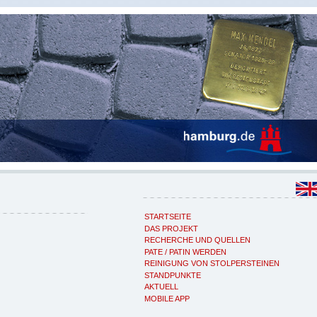
STARTSEITE
DAS PROJEKT
RECHERCHE UND QUELLEN
PATE / PATIN WERDEN
REINIGUNG VON STOLPERSTEINEN
STANDPUNKTE
AKTUELL
MOBILE APP