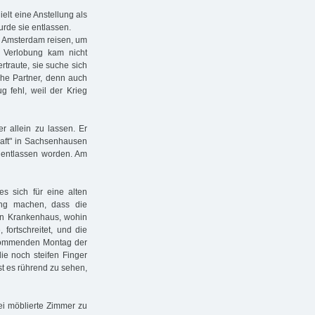
ielt eine Anstellung als
rde sie entlassen.
h Amsterdam reisen, um
 Verlobung kam nicht
rtraute, sie suche sich
che Partner, denn auch
 fehl, weil der Krieg
r allein zu lassen. Er
aft" in Sachsenhausen
 entlassen worden. Am
s sich für eine alten
lung machen, dass die
en Krankenhaus, wohin
ortschreitet, und die
 kommenden Montag der
die noch steifen Finger
ist es rührend zu sehen,
wei möblierte Zimmer zu