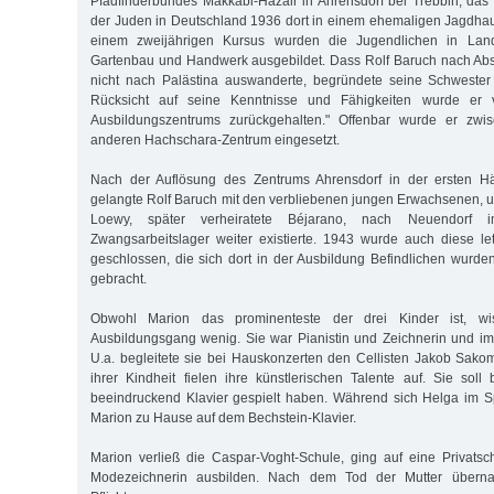
Pfadfinderbundes Makkabi-Hazair in Ahrensdorf bei Trebbin, das
der Juden in Deutschland 1936 dort in einem ehemaligen Jagdhaus 
einem zweijährigen Kursus wurden die Jugendlichen in Land-
Gartenbau und Handwerk ausgebildet. Dass Rolf Baruch nach Abs
nicht nach Palästina auswanderte, begründete seine Schwester 
Rücksicht auf seine Kenntnisse und Fähigkeiten wurde er 
Ausbildungszentrums zurückgehalten." Offenbar wurde er zwis
anderen Hachschara-Zentrum eingesetzt.
Nach der Auflösung des Zentrums Ahrensdorf in der ersten Hä
gelangte Rolf Baruch mit den verbliebenen jungen Erwachsenen, u
Loewy, später verheiratete Béjarano, nach Neuendorf
Zwangsarbeitslager weiter existierte. 1943 wurde auch diese le
geschlossen, die sich dort in der Ausbildung Befindlichen wurde
gebracht.
Obwohl Marion das prominenteste der drei Kinder ist, wi
Ausbildungsgang wenig. Sie war Pianistin und Zeichnerin und im K
U.a. begleitete sie bei Hauskonzerten den Cellisten Jakob Sako
ihrer Kindheit fielen ihre künstlerischen Talente auf. Sie soll 
beeindruckend Klavier gespielt haben. Während sich Helga im S
Marion zu Hause auf dem Bechstein-Klavier.
Marion verließ die Caspar-Voght-Schule, ging auf eine Privatsc
Modezeichnerin ausbilden. Nach dem Tod der Mutter überna