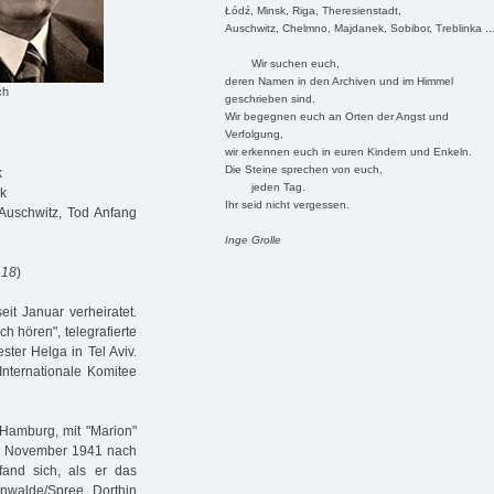
Łódź, Minsk, Riga, Theresienstadt,
Auschwitz, Chelmno, Majdanek, Sobibor, Treblinka ..
Wir suchen euch,
deren Namen in den Archiven und im Himmel
ch
geschrieben sind.
Wir begegnen euch an Orten der Angst und
Verfolgung,
wir erkennen euch in euren Kindern und Enkeln.
Die Steine sprechen von euch,
k
jeden Tag.
sk
Ihr seid nicht vergessen.
Auschwitz, Tod Anfang
Inge Grolle
 18
)
eit Januar verheiratet.
ch hören", telegrafierte
ter Helga in Tel Aviv.
Internationale Komitee
 Hamburg, mit "Marion"
8. November 1941 nach
fand sich, als er das
nwalde/Spree. Dorthin