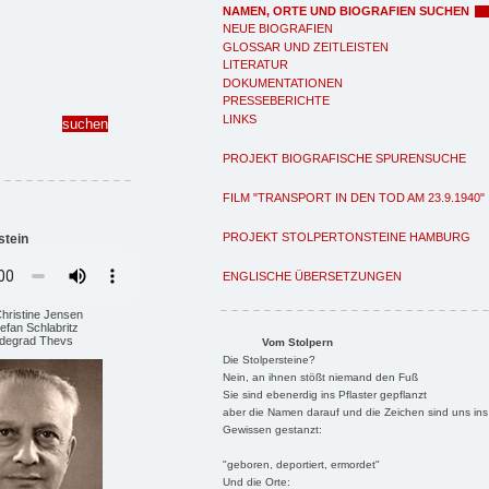
NAMEN, ORTE UND BIOGRAFIEN SUCHEN
NEUE BIOGRAFIEN
GLOSSAR UND ZEITLEISTEN
LITERATUR
DOKUMENTATIONEN
PRESSEBERICHTE
LINKS
PROJEKT BIOGRAFISCHE SPURENSUCHE
FILM "TRANSPORT IN DEN TOD AM 23.9.1940"
PROJEKT STOLPERTONSTEINE HAMBURG
stein
ENGLISCHE ÜBERSETZUNGEN
Christine Jensen
efan Schlabritz
ildegrad Thevs
Vom Stolpern
Die Stolpersteine?
Nein, an ihnen stößt niemand den Fuß
Sie sind ebenerdig ins Pflaster gepflanzt
aber die Namen darauf und die Zeichen sind uns ins
Gewissen gestanzt:
"geboren, deportiert, ermordet"
Und die Orte: