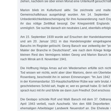
ziehen, nachdem sie über einen Monat eine Unterkunft gesucht hät
Marion blieb im Kulturbund aktiv. Sie zeichnete und malte
Gemeinschaftshaus ausgehängt wurden. Am 14. September 1
Unbedenklichkeitsbescheinigung für ihre Auswanderung nach Eng
ihr das nötige Zertifikat besorgt. Der Kriegseintritt England
unmöglich. Sie suchte danach ein neutrales Land, ebenfalls erfolgl
Am 15. September 1939 wurde auf Ersuchen der Handelskammer
und am 20. Januar 1911 in das Handelsregister eingetrage
Baruchs im Register gelöscht. Georg Baruch war zeitweilig der "p
Makler der Branche in Deutschland", wie nach dem Kriege festg
kleinen Rest des Vermögens lebten Georg und Marion Baruch bis
nach Minsk am 8. November 1941.
Die Hoffnung Helga Arnas auf ein Wiedersehen erfüllte sich nic
Tod wissen wir nichts, wohl aber über Marions, denn ein Überleb
Rosenberg, beschreibt ihn in seinen Erinnerungen: "Im Juni 194
in der Kommandantur. SS-Hauptscharführer Rübe war sehr brutal. A
geschriebenes Schild sah, fragte er, wer es gemalt habe. Er ließ
sprach kurz mit ihr und führte sie dann zum Friedhof. Dort erschoss e
Die Gestapo schickte Rolf und Walli Baruch mit dem 37. Osttransp
April 1943 verließ, nach Auschwitz. Von den 688 Deportiert
ehemaligen Arbeitslager Landwerk Neuendorf an. Die Eheleute w