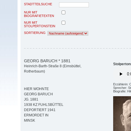
STADTTEILSUCHE
NUR MIT
BIOGRAFIETEXTEN
NUR MIT
STOLPERTONSTEIN
SORTIERUNG
GEORG BARUCH * 1881
Stolperton
Heinrich-Barth-Straße 8 (Eimsbüttel,
Rotherbaum)
Erzählerin: 
Sprecher: St
HIER WOHNTE
Biografie: H
GEORG BARUCH
JG. 1881
1938 KZ FUHLSBÜTTEL
DEPORTIERT 1941
ERMORDET IN
MINSK