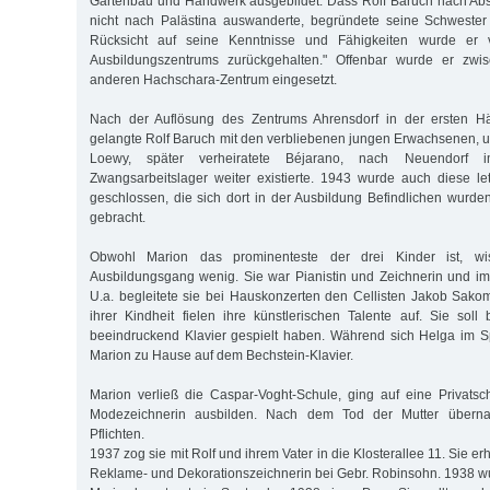
Gartenbau und Handwerk ausgebildet. Dass Rolf Baruch nach Abs
nicht nach Palästina auswanderte, begründete seine Schwester 
Rücksicht auf seine Kenntnisse und Fähigkeiten wurde er 
Ausbildungszentrums zurückgehalten." Offenbar wurde er zwis
anderen Hachschara-Zentrum eingesetzt.
Nach der Auflösung des Zentrums Ahrensdorf in der ersten Hä
gelangte Rolf Baruch mit den verbliebenen jungen Erwachsenen, u
Loewy, später verheiratete Béjarano, nach Neuendorf
Zwangsarbeitslager weiter existierte. 1943 wurde auch diese le
geschlossen, die sich dort in der Ausbildung Befindlichen wurde
gebracht.
Obwohl Marion das prominenteste der drei Kinder ist, wi
Ausbildungsgang wenig. Sie war Pianistin und Zeichnerin und im K
U.a. begleitete sie bei Hauskonzerten den Cellisten Jakob Sako
ihrer Kindheit fielen ihre künstlerischen Talente auf. Sie soll 
beeindruckend Klavier gespielt haben. Während sich Helga im S
Marion zu Hause auf dem Bechstein-Klavier.
Marion verließ die Caspar-Voght-Schule, ging auf eine Privatsc
Modezeichnerin ausbilden. Nach dem Tod der Mutter überna
Pflichten.
1937 zog sie mit Rolf und ihrem Vater in die Klosterallee 11. Sie erh
Reklame- und Dekorationszeichnerin bei Gebr. Robinsohn. 1938 wu