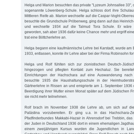
Helga und Marion besuchten das private "Lyzeum Johnsallee 33", d
sogenannte Löwenberg-Schule. Helga schloss dort ihre Schulau
Mittleren Reife ab. Marion wechselte auf die Caspar-Voght-Oberre
besuchte die Grundschule Pröbenweg, ging dann auf das Heinric
und wechselte 1934 auf die Talmud Tora Schule. Er wäre g
geworden, sah aber 1936 dafür keine Chance mehr und ergriff eine
trat eine Böttcherlehre an.
Helga begann eine kaufmännische Lehre bei Karstadt, wurde am Bo
1933, entlassen, konnte ihr Lehre aber bei der Firma Robinsohn for
Helga und Rolf fühlten sich zur zionistischen Deutsch-Jüdi
hingezogen und pflegten Kontakt zum Hechaluz. Sie bereitet
Einrichtungen der Hachschara auf eine Auswanderung nach 
besuchte 1935 die Haushaltungsschule in der Heimhuderstr
Gärtnerlehre in Rissen an und emigrierte am 1. September 1936 
Beerdigung ihrer Mutter einen Monat später auf dem Jüdischen Fr
sie nicht mehr teilnehmen.
Rolf brach im November 1938 die Lehre ab, um sich auf di
Palästina vorzubereiten. Er ging u.a. in das Hachschara-Z
Pfadfinderbundes Makkabi-Hazair in Ahrensdorf bei Trebbin, das
der Juden in Deutschland 1936 dort in einem ehemaligen Jagdhaus 
einem zweijährigen Kursus wurden die Jugendlichen in Land-