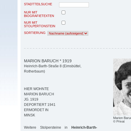
STADTTEILSUCHE
NUR MIT
BIOGRAFIETEXTEN
NUR MIT
STOLPERTONSTEIN
SORTIERUNG
MARION BARUCH * 1919
Heinrich-Barth-Straße 8 (Eimsbüttel,
Rotherbaum)
HIER WOHNTE
MARION BARUCH
JG. 1919
DEPORTIERT 1941
ERMORDET IN
MINSK
Marion Baru
© Privat
Weitere Stolpersteine in
Heinrich-Barth-