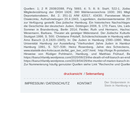
Quellen: 1; 2 R 2938/2088, FVg 5893, 4; 5; 8; 9; StaH, 522-1, Jüdis
Mitgliederzählung der DIGH 1928; 390 Wählerverzeichnis 1930; 391 Mitgl
Deportationslisten, Bd. 2; 351-11 AfW 42017, 43430; Panstwowe Muze
Oswiecimiu, Aufnahmebogen 20.4.1943, Lagerlisten, dankenswerterweise 2
zur Verfügung gestellt; Das jüdische Hamburg. Ein historisches Nachschlagewe
die Geschichte der deutschen Juden, Göttingen 2006, S. 170; Faes, Urs, Liebe
Sommer in Brandenburg, Berlin 2014; Fiedler, Ruth und Hermann, Hachsch
Wesemann, Barbara, Theater als geistiger Widerstand. Der Jüdische Kultu
Stuttgart 1996, S. 500; Christiane Pritzlaff, Schülerschickssale in Hamburg wäh
Arno Baruch (1.6.1920–1945). In: Die Juden in Hamburg 1590–1990. Wisse
Universität Hamburg zur Ausstellung "Vierhundert Jahre Juden in Hambur
Hamburg 1991, S. 527–536; Heinz Rosenberg, Jahre des Schreckens
www.statistik-des-holocaust.de/list_ger_ber_ot37.html; http://forge.fh-potsd
Hinweise von Rüdiger Pohlmann, Hamburg, und Matthias Frühauf, Ber
https://baruchfamily.wordpress.com/2020/06/23/the-death-of-rolf-baruch-an-end-
https://baruchfamily.wordpress.com/2019/04/26/the-murder-of-marion-baruch-in
Zur Nummerierung häufig genutzter Quellen siehe Link "Recherche und Quelle
druckansicht
/
Seitenanfang
Der Stolperstein i
IMPRESSUM / DATENSCHUTZ
KONTAKT
Stein in Hamburg v