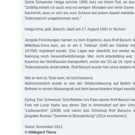
Seine Schwester Helga schrieb 1990, kurz vor ihrem Tod, an das
"Zufällig erhielt ich auch erst vor einigen Monaten von einer Dam
Nachricht, dass er sich bis zum Schluss bei jedem Appell meldete
Todesmarsch umgekommen sein."
Helga Arna, geb. Baruch, starb am 17. August 1991 in Tel Aviv.
Jüngste Forschungen kamen zu dem Ergebnis, dass Rolf Baruch v
Mittelbau-Dora kam, wo er am 2. Februar 1945 als Gärtner mi
107085 registriert wurde. Das Lager war überfüllt, bot weder a
Nahrung noch Gesundheitsfürsorge. Wer nicht arbeitsfähig war,
Kaserne bei Nordhausen transportiert, wohin die SS ab 16. Apr
Todesmärsche direkt leitete. Rolf Baruch wurde hier ohne weitere An
Wie er dort zu Tode kam, ist nicht bekannt.
Wahrscheinlich wurde er von der Ortsbevölkerung auf Befehl 
Befreier in einem Massengrab auf dem benachbarten Hügel beerdig
Epilog: Der Schweizer Schriftsteller Urs Faes spürte Rolf Baruch 
Foto mit Lucie Hahn aus deren Zeit in Ahrensdorf auf den Um
"Liebesarchiv" (2008) und nahm das Schicksal Rolf Baruchs a
jüngsten Roman "Sommer in Brandenburg" (2014 erschienen).
Stand: November 2021
© Hildegard Thevs