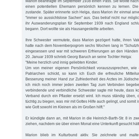
Marion beantragte im September 1938 einen Pass. Sie wollte nac
einen potentiellen Ehemann persönlich kennen zu lernen. Die
zustande. Später erinnerte sich Helga, dass Marion ihr einmal anve
"immer so aussichtslose Sachen" aus. Das betraf nicht nur mögli
ihr Auswanderungsplan für September 1939 nach England schlug
begann. Dort wollte sie als Hausangestellte arbeiten.
Ihre Schwester vermutete, dass Marion gezögert hatte, ihren Vate
hatte nach dem Novemberpogrom sechs Wochen lang in "Schutzh
eingesessen und war mit schweren Erfrierungen an den Händen
20. Januar 1939 schrieb Georg Baruch an seine Tochter Helga:
"Meine herzlich und innig geliebten Kinder.
Um von meiner eigenen Persönlichkeit vorauszusprechen, wie e
Patriarchen schickt, so kann ich Euch die erfreuliche Mittei
Besserung meiner Hand zur Zufriedenheit des Arztes im Jüdisch
ich mich noch immer jeden zweiten Tag zum Verbinden begebe, f
verbindende und verbindliche Schwester sagte mir heute, dass
Verband durch ein Pflaster ersetzt wird. Ich muss ständig üben, 
tüchtig zu biegen, was mir mit Gottes Hilfe auch gelingt, und somit 
wie Gott sowohl im Kleinen als im Großen hilft."
Er kündigte dann an, mit Marion in die Heinrich-Barth-Str. 8 in z
ziehen, nachdem sie über einen Monat eine Unterkunft gesucht hät
Marion blieb im Kulturbund aktiv. Sie zeichnete und malte