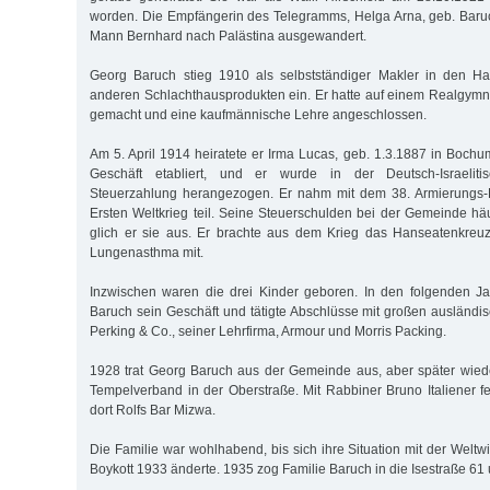
worden. Die Empfängerin des Telegramms, Helga Arna, geb. Baru
Mann Bernhard nach Palästina ausgewandert.
Georg Baruch stieg 1910 als selbstständiger Makler in den H
anderen Schlachthausprodukten ein. Er hatte auf einem Realgymn
gemacht und eine kaufmännische Lehre angeschlossen.
Am 5. April 1914 heiratete er Irma Lucas, geb. 1.3.1887 in Bochu
Geschäft etabliert, und er wurde in der Deutsch-Israelit
Steuerzahlung herangezogen. Er nahm mit dem 38. Armierungs-
Ersten Weltkrieg teil. Seine Steuerschulden bei der Gemeinde häu
glich er sie aus. Er brachte aus dem Krieg das Hanseatenkreuz
Lungenasthma mit.
Inzwischen waren die drei Kinder geboren. In den folgenden Ja
Baruch sein Geschäft und tätigte Abschlüsse mit großen ausländis
Perking & Co., seiner Lehrfirma, Armour und Morris Packing.
1928 trat Georg Baruch aus der Gemeinde aus, aber später wied
Tempelverband in der Oberstraße. Mit Rabbiner Bruno Italiener fe
dort Rolfs Bar Mizwa.
Die Familie war wohlhabend, bis sich ihre Situation mit der Weltw
Boykott 1933 änderte. 1935 zog Familie Baruch in die Isestraße 61