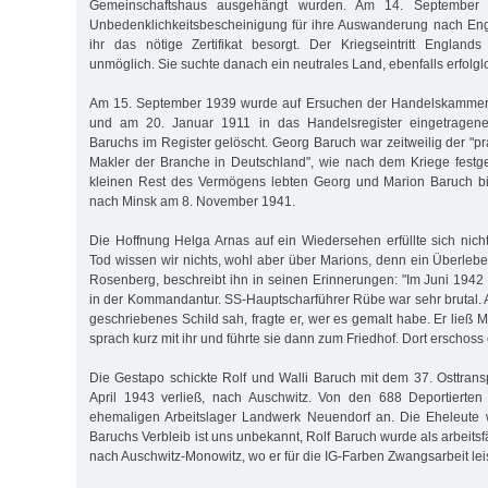
Gemeinschaftshaus ausgehängt wurden. Am 14. September 1
Unbedenklichkeitsbescheinigung für ihre Auswanderung nach Eng
ihr das nötige Zertifikat besorgt. Der Kriegseintritt England
unmöglich. Sie suchte danach ein neutrales Land, ebenfalls erfolgl
Am 15. September 1939 wurde auf Ersuchen der Handelskammer
und am 20. Januar 1911 in das Handelsregister eingetrage
Baruchs im Register gelöscht. Georg Baruch war zeitweilig der "p
Makler der Branche in Deutschland", wie nach dem Kriege festg
kleinen Rest des Vermögens lebten Georg und Marion Baruch bis
nach Minsk am 8. November 1941.
Die Hoffnung Helga Arnas auf ein Wiedersehen erfüllte sich nic
Tod wissen wir nichts, wohl aber über Marions, denn ein Überleb
Rosenberg, beschreibt ihn in seinen Erinnerungen: "Im Juni 194
in der Kommandantur. SS-Hauptscharführer Rübe war sehr brutal. A
geschriebenes Schild sah, fragte er, wer es gemalt habe. Er ließ
sprach kurz mit ihr und führte sie dann zum Friedhof. Dort erschoss e
Die Gestapo schickte Rolf und Walli Baruch mit dem 37. Osttransp
April 1943 verließ, nach Auschwitz. Von den 688 Deportiert
ehemaligen Arbeitslager Landwerk Neuendorf an. Die Eheleute w
Baruchs Verbleib ist uns unbekannt, Rolf Baruch wurde als arbeitsf
nach Auschwitz-Monowitz, wo er für die IG-Farben Zwangsarbeit leis