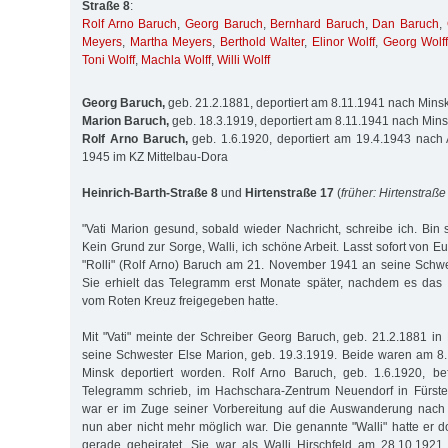
Straße 8
:
Rolf Arno Baruch
,
Georg Baruch
,
Bernhard Baruch
,
Dan Baruch
,
Meyers
,
Martha Meyers
,
Berthold Walter
,
Elinor Wolff
,
Georg Wolff
Toni Wolff
,
Machla Wolff
,
Willi Wolff
Georg Baruch,
geb. 21.2.1881, deportiert am 8.11.1941 nach Mins
Marion Baruch,
geb. 18.3.1919, deportiert am 8.11.1941 nach Min
Rolf Arno Baruch,
geb. 1.6.1920, deportiert am 19.4.1943 nach 
1945 im KZ Mittelbau-Dora
Heinrich-Barth-Straße 8
und
Hirtenstraße 17
(
früher: Hirtenstraße
"Vati Marion gesund, sobald wieder Nachricht, schreibe ich. Bin s
Kein Grund zur Sorge, Walli, ich schöne Arbeit. Lasst sofort von Eu
"Rolli" (Rolf Arno) Baruch am 21. November 1941 an seine Schwes
Sie erhielt das Telegramm erst Monate später, nachdem es das 
vom Roten Kreuz freigegeben hatte.
Mit "Vati" meinte der Schreiber Georg Baruch, geb. 21.2.1881 in
seine Schwester Else Marion, geb. 19.3.1919. Beide waren am 
Minsk deportiert worden. Rolf Arno Baruch, geb. 1.6.1920, be
Telegramm schrieb, im Hachschara-Zentrum Neuendorf in Fürste
war er im Zuge seiner Vorbereitung auf die Auswanderung nach 
nun aber nicht mehr möglich war. Die genannte "Walli" hatte er d
gerade geheiratet. Sie war als Walli Hirschfeld am 28.10.192