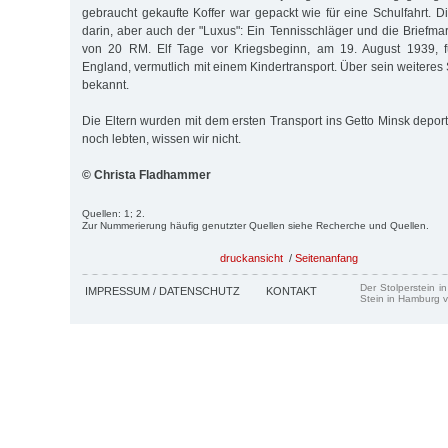
gebraucht gekaufte Koffer war gepackt wie für eine Schulfahrt. 
darin, aber auch der "Luxus": Ein Tennisschläger und die Brief
von 20 RM. Elf Tage vor Kriegsbeginn, am 19. August 1939, f
England, vermutlich mit einem Kindertransport. Über sein weiteres S
bekannt.
Die Eltern wurden mit dem ersten Transport ins Getto Minsk deporti
noch lebten, wissen wir nicht.
© Christa Fladhammer
Quellen: 1; 2.
Zur Nummerierung häufig genutzter Quellen siehe Recherche und Quellen.
druckansicht
/
Seitenanfang
Der Stolperstein i
IMPRESSUM / DATENSCHUTZ
KONTAKT
Stein in Hamburg v