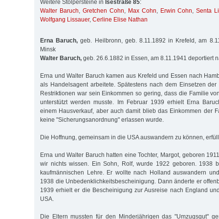
Weitere Stolpersteine in
Isestraße 85
:
Walter Baruch
,
Gretchen Cohn
,
Max Cohn
,
Erwin Cohn
,
Senta L
Wolfgang Lissauer
,
Cerline Elise Nathan
Erna Baruch,
geb. Heilbronn, geb. 8.11.1892 in Krefeld, am 8.1
Minsk
Walter Baruch,
geb. 26.6.1882 in Essen, am 8.11.1941 deportiert 
Erna und Walter Baruch kamen aus Krefeld und Essen nach Hamb
als Handelsagent arbeitete. Spätestens nach dem Einsetzen der n
Restriktionen war sein Einkommen so gering, dass die Familie von
unterstützt werden musste. Im Februar 1939 erhielt Erna Baruc
einem Hausverkauf, aber auch damit blieb das Einkommen der Fa
keine "Sicherungsanordnung" erlassen wurde.
Die Hoffnung, gemeinsam in die USA auswandern zu können, erfüllte
Erna und Walter Baruch hatten eine Tochter, Margot, geboren 1911
wir nichts wissen. Ein Sohn, Rolf, wurde 1922 geboren. 1938 b
kaufmännischen Lehre. Er wollte nach Holland auswandern u
1938 die Unbedenklichkeitsbescheinigung. Dann änderte er offenba
1939 erhielt er die Bescheinigung zur Ausreise nach England und 
USA.
Die Eltern mussten für den Minderjährigen das "Umzugsgut" g