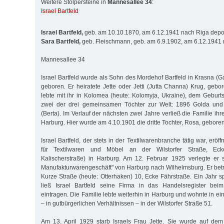
Weitere Stolpersteine in
Mannesallee 34
:
Israel Bartfeld
Israel Bartfeld,
geb. am 10.10.1870, am 6.12.1941 nach Riga depor
Sara Bartfeld,
geb. Fleischmann, geb. am 6.9.1902, am 6.12.1941 n
Mannesallee 34
Israel Bartfeld wurde als Sohn des Mordehof Bartfeld in Krasna (Ga
geboren. Er heiratete Jette oder Jetti (Jutta Channa) Krug, geb
lebte mit ihr in Kolomea (heute: Kolomyja, Ukraine), dem Geburts
zwei der drei gemeinsamen Töchter zur Welt: 1896 Golda un
(Berta). Im Verlauf der nächsten zwei Jahre verließ die Familie i
Harburg. Hier wurde am 4.10.1901 die dritte Tochter, Rosa, geboren
Israel Bartfeld, der stets in der Textilwarenbranche tätig war, erö
für Textilwaren und Möbel an der Wilstorfer Straße, Ecke
Kalischerstraße) in Harburg. Am 12. Februar 1925 verlegte er 
Manufaktur­waren­ge­schäft" von Harburg nach Wilhelmsburg. Er bet
Kurze Straße (heute: Otterhaken) 10, Ecke Fährstraße. Ein Jahr s
ließ Israel Bartfeld seine Firma in das Handelsregister bei
eintragen. Die Familie lebte weiterhin in Harburg und wohnte in 
– in gutbürgerlichen Verhältnissen – in der Wilstorfer Straße 51.
Am 13. April 1929 starb Israels Frau Jette. Sie wurde auf dem 