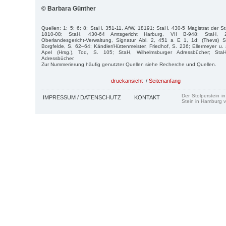
© Barbara Günther
Quellen: 1; 5; 6; 8; StaH, 351-11, AfW, 18191; StaH, 430-5 Magistrat der S
1810-08; StaH, 430-64 Amtsgericht Harburg, VII B-948; StaH, 21
Oberlandesgericht-Verwaltung, Signatur Abl. 2, 451 a E 1, 1d; (Thevs) Sto
Borgfelde, S. 62–64; Kändler/Hüttenmeister, Friedhof, S. 236; Ellermeyer u. 
Apel (Hrsg.), Tod, S. 105; StaH, Wilhelmsburger Adressbücher; StaH,
Adressbücher.
Zur Nummerierung häufig genutzter Quellen siehe Recherche und Quellen.
druckansicht
/
Seitenanfang
Der Stolperstein i
IMPRESSUM / DATENSCHUTZ
KONTAKT
Stein in Hamburg v