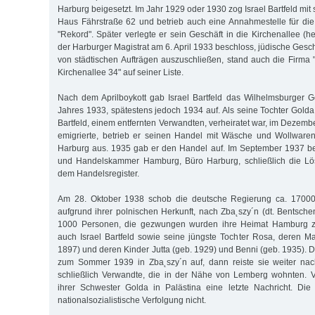
Harburg beigesetzt. Im Jahr 1929 oder 1930 zog Israel Bartfeld mit
Haus Fährstraße 62 und betrieb auch eine Annahmestelle für di
"Rekord". Später verlegte er sein Geschäft in die Kirchenallee (h
der Harburger Magistrat am 6. April 1933 beschloss, jüdische Ges
von städtischen Aufträgen auszuschließen, stand auch die Firma "I
Kirchenallee 34" auf seiner Liste.
Nach dem Aprilboykott gab Israel Bartfeld das Wilhelmsburger G
Jahres 1933, spätestens jedoch 1934 auf. Als seine Tochter Golda, 
Bartfeld, einem entfernten Verwandten, verheiratet war, im Dezem
emigrierte, betrieb er seinen Handel mit Wäsche und Wollwar
Harburg aus. 1935 gab er den Handel auf. Im September 1937 bea
und Handelskammer Hamburg, Büro Harburg, schließlich die Lö
dem Handelsregister.
Am 28. Oktober 1938 schob die deutsche Regierung ca. 1700
aufgrund ihrer polnischen Herkunft, nach Zba˛szy´n (dt. Bentsche
1000 Personen, die gezwungen wurden ihre Heimat Hamburg zu
auch Israel Bartfeld sowie seine jüngste Tochter Rosa, deren M
1897) und deren Kinder Jutta (geb. 1929) und Benni (geb. 1935). Die
zum Sommer 1939 in Zba˛szy´n auf, dann reiste sie weiter nac
schließlich Verwandte, die in der Nähe von Lemberg wohnten. V
ihrer Schwester Golda in Palästina eine letzte Nachricht. Die
nationalsozialistische Verfolgung nicht.