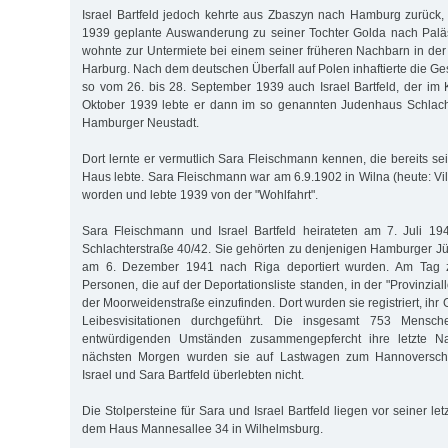
Israel Bartfeld jedoch kehrte aus Zbaszyn nach Hamburg zurück,
1939 geplante Auswanderung zu seiner Tochter Golda nach Paläs
wohnte zur Untermiete bei einem seiner früheren Nachbarn in der 
Harburg. Nach dem deutschen Überfall auf Polen inhaftierte die G
so vom 26. bis 28. September 1939 auch Israel Bartfeld, der im 
Oktober 1939 lebte er dann im so genannten Judenhaus Schlacht
Hamburger Neustadt.
Dort lernte er vermutlich Sara Fleischmann kennen, die bereits s
Haus lebte. Sara Fleischmann war am 6.9.1902 in Wilna (heute: Vi
worden und lebte 1939 von der "Wohlfahrt".
Sara Fleischmann und Israel Bartfeld heirateten am 7. Juli 19
Schlachterstraße 40/42. Sie gehörten zu denjenigen Hamburger J
am 6. Dezember 1941 nach Riga deportiert wurden. Am Tag zu
Personen, die auf der Deportationsliste standen, in der "Provinzia
der Moorweidenstraße einzufinden. Dort wurden sie registriert, ih
Leibesvisitationen durchgeführt. Die insgesamt 753 Mensch
entwürdigenden Umständen zusammengepfercht ihre letzte N
nächsten Morgen wurden sie auf Lastwagen zum Hannoversch
Israel und Sara Bartfeld überlebten nicht.
Die Stolpersteine für Sara und Israel Bartfeld liegen vor seiner le
dem Haus Mannesallee 34 in Wilhelmsburg.