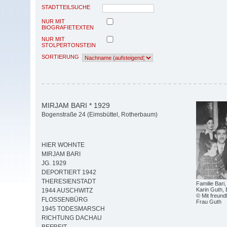
STADTTEILSUCHE
NUR MIT
BIOGRAFIETEXTEN
NUR MIT
STOLPERTONSTEIN
SORTIERUNG
MIRJAM BARI * 1929
Bogenstraße 24 (Eimsbüttel, Rotherbaum)
HIER WOHNTE
MIRJAM BARI
JG. 1929
DEPORTIERT 1942
THERESIENSTADT
Familie Bari
Karin Guth, 
1944 AUSCHWITZ
© Mit freun
FLOSSENBÜRG
Frau Guth
1945 TODESMARSCH
RICHTUNG DACHAU