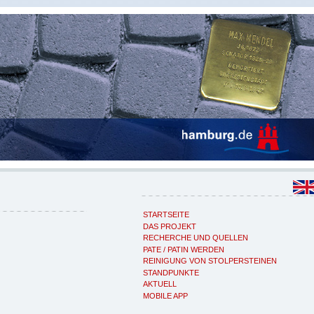
STARTSEITE
DAS PROJEKT
RECHERCHE UND QUELLEN
PATE / PATIN WERDEN
REINIGUNG VON STOLPERSTEINEN
STANDPUNKTE
AKTUELL
MOBILE APP