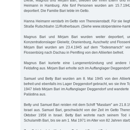
Diese, Magnus und Mirjam Bari, blieben bei ihren Eltern und i
Heimann in Hamburg. Alle fünf Personen wurden am 15.7.1942
deportiert. Die Familie Bari lebte im Getto.
Hanna Heimann verstarb im Getto von Theresienstadt. Für sie liegt 
Straße Rutschbahn 11/Rotherbaum. (Siehe www.stolpersteine-hamb
Magnus Bari und Mirjam Bari wurden weiter deportiert, u
Konzentrationslager Gleiwitz, Oranienburg, Auschwitz und Flosse
Mirjam Bari wurden am 23.4.1945 auf dem "Todesmarsch" vom
Flossenbürg nach Dachau in Pemfling von den Alliierten befreit.
Magnus Bari kurierte eine Lungenentzündung und andere F
Feldafing aus. Mirjam Bari erholte sich im Auffanglager Deggendor
Samuel und Betty Bari wurden am 8. Mai 1945 von den Alliiert
befreit und ebenfalls ins Lager Deggendorf gebracht, wo sie ihre To
1947 blieb Mirjam Bari im Auffanglager Deggendorf und wanderte 
Palästina aus.
Betty und Samuel Bari reisten mit dem Schiff "Masdam" am 21.8.
Israel aus. Samuel Bari, geschwächt von der Zeit im Getto Theres
Oktober 1958 in Israel. Betty Bari wohnte nach seinem Tod i
Schulamith Bari, bis sie am 1. Mai 1971 im Alter von 82 Jahren starb