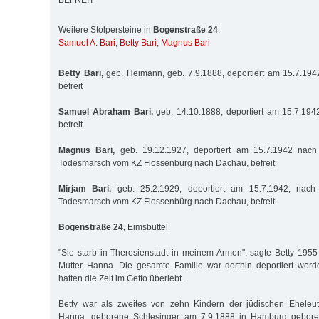
BEFREIT
Weitere Stolpersteine in
Bogenstraße 24
:
Samuel A. Bari
,
Betty Bari
,
Magnus Bari
Betty Bari,
geb. Heimann, geb. 7.9.1888, deportiert am 15.7.194
befreit
Samuel Abraham Bari,
geb. 14.10.1888, deportiert am 15.7.194
befreit
Magnus Bari,
geb. 19.12.1927, deportiert am 15.7.1942 nach 
Todesmarsch vom KZ Flossenbürg nach Dachau, befreit
Mirjam Bari,
geb. 25.2.1929, deportiert am 15.7.1942, nach 
Todesmarsch vom KZ Flossenbürg nach Dachau, befreit
Bogenstraße 24,
Eimsbüttel
"Sie starb in Theresienstadt in meinem Armen", sagte Betty 195
Mutter Hanna. Die gesamte Familie war dorthin deportiert word
hatten die Zeit im Getto überlebt.
Betty war als zweites von zehn Kindern der jüdischen Eheleu
Hanna, geborene Schlesinger, am 7.9.1888 in Hamburg gebore