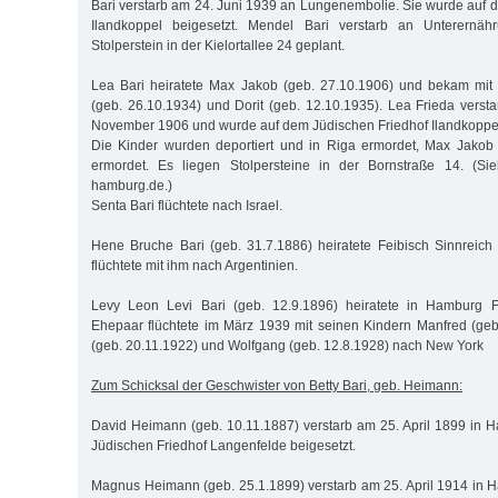
Bari verstarb am 24. Juni 1939 an Lungenembolie. Sie wurde auf 
Ilandkoppel beigesetzt. Mendel Bari verstarb an Unterernähr
Stolperstein in der Kielortallee 24 geplant.
Lea Bari heiratete Max Jakob (geb. 27.10.1906) und bekam mit
(geb. 26.10.1934) und Dorit (geb. 12.10.1935). Lea Frieda vers
November 1906 und wurde auf dem Jüdischen Friedhof Ilandkoppel
Die Kinder wurden deportiert und in Riga ermordet, Max Jako
ermordet. Es liegen Stolpersteine in der Bornstraße 14. (Sie
hamburg.de.)
Senta Bari flüchtete nach Israel.
Hene Bruche Bari (geb. 31.7.1886) heiratete Feibisch Sinnreich
flüchtete mit ihm nach Argentinien.
Levy Leon Levi Bari (geb. 12.9.1896) heiratete in Hamburg F
Ehepaar flüchtete im März 1939 mit seinen Kindern Manfred (geb.
(geb. 20.11.1922) und Wolfgang (geb. 12.8.1928) nach New York
Zum Schicksal der Geschwister von Betty Bari, geb. Heimann:
David Heimann (geb. 10.11.1887) verstarb am 25. April 1899 in
Jüdischen Friedhof Langenfelde beigesetzt.
Magnus Heimann (geb. 25.1.1899) verstarb am 25. April 1914 in