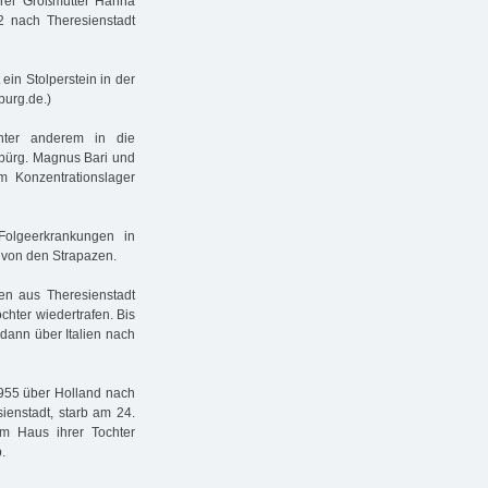
hrer Großmutter Hanna
 nach Theresienstadt
ein Stolperstein in der
urg.de.)
nter anderem in die
nbürg. Magnus Bari und
 Konzentrationslager
olgeerkrankungen in
f von den Strapazen.
en aus Theresienstadt
chter wiedertrafen. Bis
dann über Italien nach
1955 über Holland nach
ienstadt, starb am 24.
m Haus ihrer Tochter
.