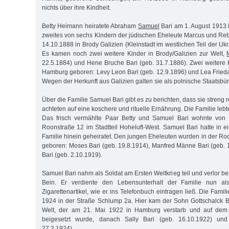
nichts über ihre Kindheit.
Betty Heimann heiratete Abraham
Samuel
Bari am 1. August 1913 
zweites von sechs Kindern der jüdischen Eheleute Marcus und Re
14.10.1888 in Brody Galizien (Kleinstadt im westlichen Teil der U
Es kamen noch zwei weitere Kinder in Brody/Galizien zur Welt,
22.5.1884) und Hene Bruche Bari (geb. 31.7.1886). Zwei weitere
Hamburg geboren: Levy Leon Bari (geb. 12.9.1896) und Lea Frieda 
Wegen der Herkunft aus Galizien galten sie als polnische Staatsbür
Über die Familie Samuel Bari gibt es zu berichten, dass sie streng re
achteten auf eine koschere und rituelle Ernährung. Die Familie lebt
Das frisch vermählte Paar Betty und Samuel Bari wohnte von 
Roonstraße 12 im Stadtteil Hoheluft-West. Samuel Bari hatte in 
Familie hinein geheiratet. Den jungen Eheleuten wurden in der Ro
geboren: Moses Bari (geb. 19.8.1914), Manfred Männe Bari (geb.
Bari (geb. 2.10.1919).
Samuel Bari nahm als Soldat am Ersten Weltkrieg teil und verlor b
Bein. Er verdiente den Lebensunterhalt der Familie nun als 
Zigarettenartikel, wie er ins Telefonbuch eintragen ließ. Die Fami
1924 in der Straße Schlump 2a. Hier kam der Sohn Gottschalck Ba
Welt, der am 21. Mai 1922 in Hamburg verstarb und auf dem 
beigesetzt wurde, danach Sally Bari (geb. 16.10.1922) un
27.2.1924).