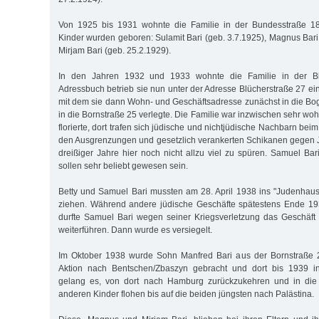
Von 1925 bis 1931 wohnte die Familie in der Bundesstraße 18
Kinder wurden geboren: Sulamit Bari (geb. 3.7.1925), Magnus Bari
Mirjam Bari (geb. 25.2.1929).
In den Jahren 1932 und 1933 wohnte die Familie in der Bl
Adressbuch betrieb sie nun unter der Adresse Blücherstraße 27 ei
mit dem sie dann Wohn- und Geschäftsadresse zunächst in die B
in die Bornstraße 25 verlegte. Die Familie war inzwischen sehr w
florierte, dort trafen sich jüdische und nichtjüdische Nachbarn bei
den Ausgrenzungen und gesetzlich verankerten Schikanen gegen J
dreißiger Jahre hier noch nicht allzu viel zu spüren. Samuel Bar
sollen sehr beliebt gewesen sein.
Betty und Samuel Bari mussten am 28. April 1938 ins "Judenhaus
ziehen. Während andere jüdische Geschäfte spätestens Ende 19
durfte Samuel Bari wegen seiner Kriegsverletzung das Geschäft n
weiterführen. Dann wurde es versiegelt.
Im Oktober 1938 wurde Sohn Manfred Bari aus der Bornstraße 2
Aktion nach Bentschen/Zbaszyn gebracht und dort bis 1939 int
gelang es, von dort nach Hamburg zurückzukehren und in die 
anderen Kinder flohen bis auf die beiden jüngsten nach Palästina.