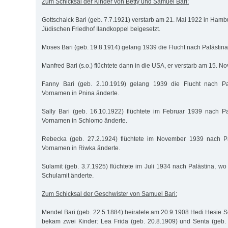
Zum Schicksal der Kinder von Betty und Samuel Bari:
Gottschalck Bari (geb. 7.7.1921) verstarb am 21. Mai 1922 in Ham
Jüdischen Friedhof Ilandkoppel beigesetzt.
Moses Bari (geb. 19.8.1914) gelang 1939 die Flucht nach Palästina
Manfred Bari (s.o.) flüchtete dann in die USA, er verstarb am 15. N
Fanny Bari (geb. 2.10.1919) gelang 1939 die Flucht nach Pal
Vornamen in Pnina änderte.
Sally Bari (geb. 16.10.1922) flüchtete im Februar 1939 nach P
Vornamen in Schlomo änderte.
Rebecka (geb. 27.2.1924) flüchtete im November 1939 nach Pa
Vornamen in Riwka änderte.
Sulamit (geb. 3.7.1925) flüchtete im Juli 1934 nach Palästina, w
Schulamit änderte.
Zum Schicksal der Geschwister von Samuel Bari:
Mendel Bari (geb. 22.5.1884) heiratete am 20.9.1908 Hedi Hesie 
bekam zwei Kinder: Lea Frida (geb. 20.8.1909) und Senta (geb.