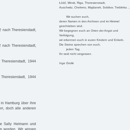
Łódź, Minsk, Riga, Theresienstadt,
Auschwitz, Chelmno, Majdanek, Sobibor, Treblinka ..
Wir suchen euch,
deren Namen in den Archiven und im Himmel
geschrieben sind.
2 nach Theresienstadt,
Wir begegnen euch an Orten der Angst und
Verfolgung,
wir erkennen euch in euren Kindern und Enkeln.
Die Steine sprechen von euch,
2 nach Theresienstadt,
jeden Tag.
Ihr seid nicht vergessen.
Theresienstadt, 1944
Inge Grolle
Theresienstadt, 1944
5 in Hamburg über ihre
en, doch alle anderen
te Sally Heimann und
n worden. Wir wissen