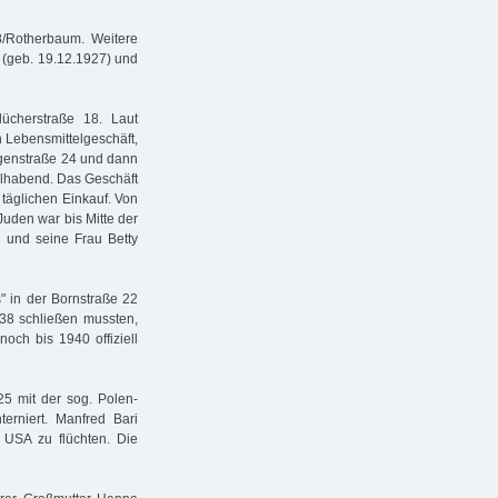
/Rotherbaum. Weitere
 (geb. 19.12.1927) und
ücherstraße 18. Laut
n Lebensmittelgeschäft,
ogenstraße 24 und dann
ohlhabend. Das Geschäft
m täglichen Einkauf. Von
uden war bis Mitte der
i und seine Frau Betty
" in der Bornstraße 22
38 schließen mussten,
och bis 1940 offiziell
5 mit der sog. Polen-
erniert. Manfred Bari
USA zu flüchten. Die