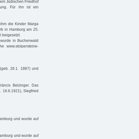
dem Jüdischen Friedhof
ung. Für ihn ist ein
 ihm die Kinder Marga
tarb in Hamburg am 25.
 beigesetzt.
b wurde in Buchenwald
he www.stolpersteine-
 (geb. 26.1. 1887) und
räncis Belzinger. Das
 16.6.1921), Siegfried
 Hamburg und wurde auf
 Hamburg und wurde auf