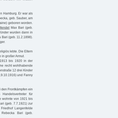
in Hamburg. Er war als
becka, geb. Sauber, am
kraine) geboren worden.
Mendel
Max Bari (geb.
 Kinder wurden dann in
Bari (geb. 11.2.1898).
ger.
ligiös lebte. Die Eltern
e in großer Armut.
1913 bis 1920 in der
eine recht wohlhabende
onstraße 12 drei Kinder
 19.10.1916) und Fanny
ei den Frontkämpfen ein
Handelsvertreter für
lie wohnte von 1921 bis
ri (geb. 7.7.1921) zur
Friedhof Langenfelde
d Rebecka Bari (geb.