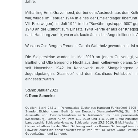
Jahre.
Mithäftling Ernst Gravenhorst, der bei dem Ausbruch aus dem Ket
war, wurde im Februar 1944 in eines der Emslandlager überführt
VII, Esterwegen). Im Juli 1944 in die "Bewährungstruppe 500" gep
1943 an der Ostfront zum Einsatz. 1948 kehrte er aus der Kriegsg
nach Hamburg zurück, wo er als kaufmännischer Angestellter sein
Was aus Otto Bergers Freundin Carola Wahrholz geworden ist, ist n
Die Stolpersteine wurden im Mai 2019 an jenem Ort verlegt, 
Barthel und Otto Berger die Flucht aus dem Kettenwerk gelang. Si
seit November 1942 im Kettenwerk auch Strafgefangene 
Jugendgefängnis Glasmoor" und dem Zuchthaus Fuhlsbüttel in 
eingesetzt waren
Stand: Januar 2023
© René Senenko
Quellen: StaH, 242-1 II Personalakte Zuchthaus Hamburg-Fuhlsbüttel, 3705 B
Standort Eichborndamm Berlin (ehem. Deutsche Dienststelle/WASt), Sign. B 
Auskünfte und Gesprächsnotizen nach Telefonaten mit dem pensioniert
(Mecklenburg), Dieter Kurth, vom 11.2.2019 und 4.11.2019; E-Mail-Auskunf
Landesarchiv Schleswig-Holstein, Schleswig, vom 25.3.2019; E-Mail-Auskunf
Gemeinschaftsarchiv der Stadt Schleswig und des Kreises Schleswig-Flensbu
Hinweise erhielt ich dankenswerter Weise von Prof. Dr. Detlef Garbe, Vorst
Gedenkstätten und Lernorte.