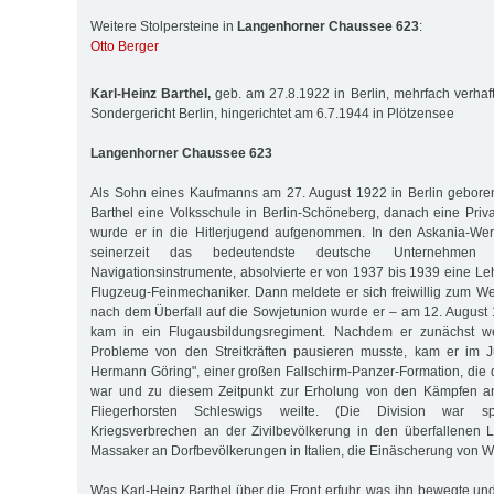
Weitere Stolpersteine in
Langenhorner Chaussee 623
:
Otto Berger
Karl-Heinz Barthel,
geb. am 27.8.1922 in Berlin, mehrfach verhafte
Sondergericht Berlin, hingerichtet am 6.7.1944 in Plötzensee
Langenhorner Chaussee 623
Als Sohn eines Kaufmanns am 27. August 1922 in Berlin geboren
Barthel eine Volksschule in Berlin-Schöneberg, danach eine Priva
wurde er in die Hitlerjugend aufgenommen. In den Askania-Werk
seinerzeit das bedeutendste deutsche Unternehmen f
Navigationsinstrumente, absolvierte er von 1937 bis 1939 eine L
Flugzeug-Feinmechaniker. Dann meldete er sich freiwillig zum W
nach dem Überfall auf die Sowjetunion wurde er – am 12. August
kam in ein Flugausbildungsregiment. Nachdem er zunächst we
Probleme von den Streitkräften pausieren musste, kam er im Ju
Hermann Göring", einer großen Fallschirm-Panzer-Formation, die de
war und zu diesem Zeitpunkt zur Erholung von den Kämpfen an
Fliegerhorsten Schleswigs weilte. (Die Division war sp
Kriegsverbrechen an der Zivilbevölkerung in den überfallenen L
Massaker an Dorfbevölkerungen in Italien, die Einäscherung von 
Was Karl-Heinz Barthel über die Front erfuhr, was ihn bewegte un