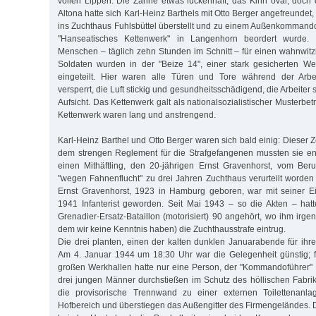
vollen Lippen. Die Zähne etwas lückenhaft, das Kinn oval, doch 
Altona hatte sich Karl-Heinz Barthels mit Otto Berger angefreunde
ins Zuchthaus Fuhlsbüttel überstellt und zu einem Außenkommando 
"Hanseatisches Kettenwerk" in Langenhorn beordert wurde. 
Menschen – täglich zehn Stunden im Schnitt – für einen wahnwitz
Soldaten wurden in der "Beize 14", einer stark gesicherten Wer
eingeteilt. Hier waren alle Türen und Tore während der Arbei
versperrt, die Luft stickig und gesundheitsschädigend, die Arbeiter
Aufsicht. Das Kettenwerk galt als nationalsozialistischer Musterbet
Kettenwerk waren lang und anstrengend.
Karl-Heinz Barthel und Otto Berger waren sich bald einig: Dieser
dem strengen Reglement für die Strafgefangenen mussten sie e
einen Mithäftling, den 20-jährigen Ernst Gravenhorst, vom Beruf
"wegen Fahnenflucht" zu drei Jahren Zuchthaus verurteilt worden 
Ernst Gravenhorst, 1923 in Hamburg geboren, war mit seiner E
1941 Infanterist geworden. Seit Mai 1943 – so die Akten – ha
Grenadier-Ersatz-Bataillon (motorisiert) 90 angehört, wo ihm irg
dem wir keine Kenntnis haben) die Zuchthausstrafe eintrug.
Die drei planten, einen der kalten dunklen Januarabende für ihr
Am 4. Januar 1944 um 18:30 Uhr war die Gelegenheit günstig; fü
großen Werkhallen hatte nur eine Person, der "Kommandoführer" K
drei jungen Männer durchstießen im Schutz des höllischen Fabr
die provisorische Trennwand zu einer externen Toilettenanla
Hofbereich und überstiegen das Außengitter des Firmengeländes. 