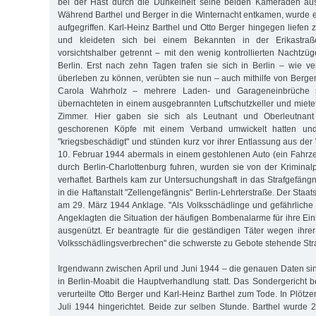
bei der Hast durch die Dunkelheit seine beiden Kameraden au
Während Barthel und Berger in die Winternacht entkamen, wurde
aufgegriffen. Karl-Heinz Barthel und Otto Berger hingegen liefen
und kleideten sich bei einem Bekannten in der Erikastraß
vorsichtshalber getrennt – mit den wenig kontrollierten Nachtzüg
Berlin. Erst nach zehn Tagen trafen sie sich in Berlin – wie v
überleben zu können, verübten sie nun – auch mithilfe von Berger
Carola Wahrholz – mehrere Laden- und Garageneinbrüche so
übernachteten in einem ausgebrannten Luftschutzkeller und mietet
Zimmer. Hier gaben sie sich als Leutnant und Oberleutnant
geschorenen Köpfe mit einem Verband umwickelt hatten und 
"kriegsbeschädigt" und stünden kurz vor ihrer Entlassung aus der 
10. Februar 1944 abermals in einem gestohlenen Auto (ein Fahrze
durch Berlin-Charlottenburg fuhren, wurden sie von der Kriminal
verhaftet. Barthels kam zur Untersuchungshaft in das Strafgefängn
in die Haftanstalt "Zellengefängnis" Berlin-Lehrterstraße. Der Sta
am 29. März 1944 Anklage. "Als Volksschädlinge und gefährliche 
Angeklagten die Situation der häufigen Bombenalarme für ihre Ei
ausgenützt. Er beantragte für die geständigen Täter wegen ihr
Volksschädlingsverbrechen" die schwerste zu Gebote stehende Stra
Irgendwann zwischen April und Juni 1944 – die genauen Daten sin
in Berlin-Moabit die Hauptverhandlung statt. Das Sondergericht b
verurteilte Otto Berger und Karl-Heinz Barthel zum Tode. In Plöt
Juli 1944 hingerichtet. Beide zur selben Stunde. Barthel wurde 2