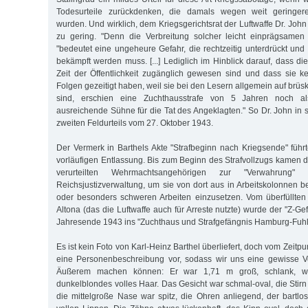
Todesurteile zurückdenken, die damals wegen weit geringer
wurden. Und wirklich, dem Kriegsgerichtsrat der Luftwaffe Dr. Joh
zu gering. "Denn die Verbreitung solcher leicht einprägsamen 
"bedeutet eine ungeheure Gefahr, die rechtzeitig unterdrückt und 
bekämpft werden muss. [...] Lediglich im Hinblick darauf, dass d
Zeit der Öffentlichkeit zugänglich gewesen sind und dass sie 
Folgen gezeitigt haben, weil sie bei den Lesern allgemein auf br
sind, erschien eine Zuchthausstrafe von 5 Jahren noch 
ausreichende Sühne für die Tat des Angeklagten." So Dr. John in
zweiten Feldurteils vom 27. Oktober 1943.
Der Vermerk in Barthels Akte "Strafbeginn nach Kriegsende" führt
vorläufigen Entlassung. Bis zum Beginn des Strafvollzugs kamen d
verurteilten Wehrmachtsangehörigen zur "Verwahrung" 
Reichsjustizverwaltung, um sie von dort aus in Arbeitskolonnen be
oder besonders schweren Arbeiten einzusetzen. Vom überfüllte
Altona (das die Luftwaffe auch für Arreste nutzte) wurde der "Z-G
Jahresende 1943 ins "Zuchthaus und Strafgefängnis Hamburg-Fuhlsb
Es ist kein Foto von Karl-Heinz Barthel überliefert, doch vom Zeitpunk
eine Personenbeschreibung vor, sodass wir uns eine gewisse V
Äußerem machen können: Er war 1,71 m groß, schlank, w
dunkelblondes volles Haar. Das Gesicht war schmal-oval, die Stirn 
die mittelgroße Nase war spitz, die Ohren anliegend, der bartlo