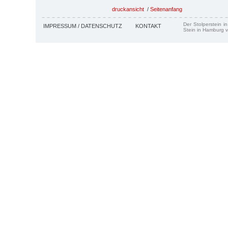
druckansicht
/
Seitenanfang
Der Stolperstein i
IMPRESSUM / DATENSCHUTZ
KONTAKT
Stein in Hamburg v