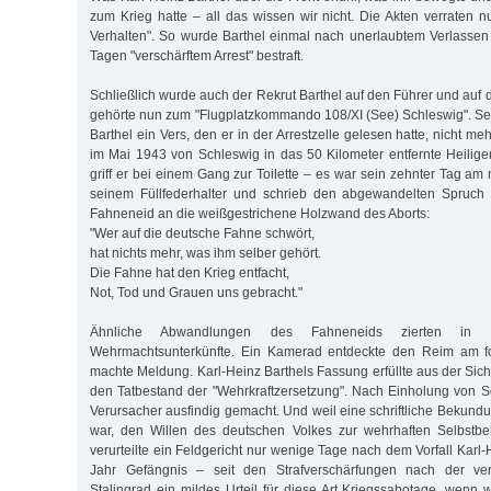
zum Krieg hatte – all das wissen wir nicht. Die Akten verraten 
Verhalten". So wurde Barthel einmal nach unerlaubtem Verlassen 
Tagen "verschärftem Arrest" bestraft.
Schließlich wurde auch der Rekrut Barthel auf den Führer und auf 
gehörte nun zum "Flugplatzkommando 108/XI (See) Schleswig". Sei
Barthel ein Vers, den er in der Arrestzelle gelesen hatte, nicht me
im Mai 1943 von Schleswig in das 50 Kilometer entfernte Heilige
griff er bei einem Gang zur Toilette – es war sein zehnter Tag a
seinem Füllfederhalter und schrieb den abgewandelten Spruch
Fahneneid an die weißgestrichene Holzwand des Aborts:
"Wer auf die deutsche Fahne schwört,
hat nichts mehr, was ihm selber gehört.
Die Fahne hat den Krieg entfacht,
Not, Tod und Grauen uns gebracht."
Ähnliche Abwandlungen des Fahneneids zierten in di
Wehrmachtsunterkünfte. Ein Kamerad entdeckte den Reim am 
machte Meldung. Karl-Heinz Barthels Fassung erfüllte aus der Sic
den Tatbestand der "Wehrkraftzersetzung". Nach Einholung von S
Verursacher ausfindig gemacht. Und weil eine schriftliche Bekundu
war, den Willen des deutschen Volkes zur wehrhaften Selbstb
verurteilte ein Feldgericht nur wenige Tage nach dem Vorfall Karl
Jahr Gefängnis – seit den Strafverschärfungen nach der ve
Stalingrad ein mildes Urteil für diese Art Kriegssabotage, wenn 