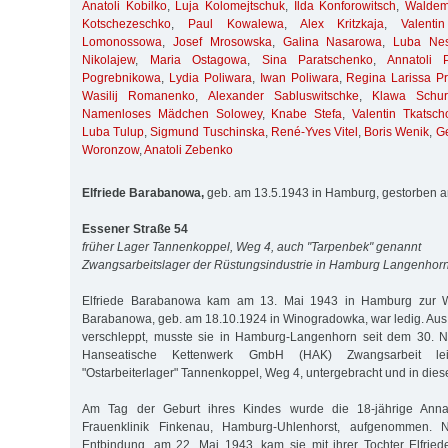
Anatoli Kobilko
,
Luja Kolomejtschuk
,
Ilda Konforowitsch
,
Waldem
Kotschezeschko
,
Paul Kowalewa
,
Alex Kritzkaja
,
Valent
Lomonossowa
,
Josef Mrosowska
,
Galina Nasarowa
,
Luba Nes
Nikolajew
,
Maria Ostagowa
,
Sina Paratschenko
,
Annatoli 
Pogrebnikowa
,
Lydia Poliwara
,
Iwan Poliwara
,
Regina Larissa Pri
Wasilij Romanenko
,
Alexander Sabluswitschke
,
Klawa Schur
Namenloses Mädchen Solowey
,
Knabe Stefa
,
Valentin Tkatsch
Luba Tulup
,
Sigmund Tuschinska
,
René-Yves Vitel
,
Boris Wenik
,
G
Woronzow
,
Anatoli Zebenko
Elfriede Barabanowa,
geb. am 13.5.1943 in Hamburg, gestorben 
Essener Straße 54
früher Lager Tannenkoppel, Weg 4, auch "Tarpenbek" genannt
Zwangsarbeitslager der Rüstungsindustrie in Hamburg Langenhor
Elfriede Barabanowa kam am 13. Mai 1943 in Hamburg zur We
Barabanowa, geb. am 18.10.1924 in Winogradowka, war ledig. Aus
verschleppt, musste sie in Hamburg-Langenhorn seit dem 30. 
Hanseatische Kettenwerk GmbH (HAK) Zwangsarbeit le
"Ostarbeiterlager" Tannenkoppel, Weg 4, untergebracht und in dies
Am Tag der Geburt ihres Kindes wurde die 18-jährige Ann
Frauenklinik Finkenau, Hamburg-Uhlenhorst, aufgenommen.
Entbindung, am 22. Mai 1943, kam sie mit ihrer Tochter Elfrie