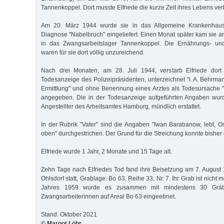
Tannenkoppel. Dort musste Elfriede die kurze Zeit ihres Lebens ver
Am 20. März 1944 wurde sie in das Allgemeine Krankenhaus
Diagnose "Nabelbruch" eingeliefert. Einen Monat später kam sie a
in das Zwangsarbeitslager Tannenkoppel. Die Ernährungs- u
waren für sie dort völlig unzureichend.
Nach drei Monaten, am 28. Juli 1944, verstarb Elfriede dort
Todesanzeige des Polizeipräsidenten, unterzeichnet "i. A. Behrmann 
Ermittlung" und ohne Benennung eines Arztes als Todesursache "
angegeben. Die in der Todesanzeige aufgeführten Angaben wur
Angestellter des Arbeitsamtes Hamburg, mündlich erstattet.
In der Rubrik "Vater" sind die Angaben "Iwan Barabanow, lebt, Os
oben" durchgestrichen. Der Grund für die Streichung konnte bisher 
Elfriede wurde 1 Jahr, 2 Monate und 15 Tage alt.
Zehn Tage nach Elfriedes Tod fand ihre Beisetzung am 7. August
Ohlsdorf statt, Grablage: Bo 63, Reihe 33, Nr. 7. Ihr Grab ist nicht
Jahres 1959 wurde es zusammen mit mindestens 30 Gräb
Zwangsarbeiterinnen auf Areal Bo 63 eingeebnet.
Stand: Oktober 2021
© Margot Löhr