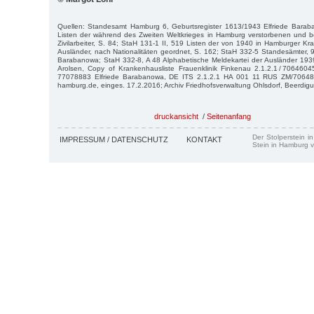
Quellen: Standesamt Hamburg 6, Geburtsregister 1613/1943 Elfriede Barab
Listen der während des Zweiten Weltkrieges in Hamburg verstorbenen und b
Zivilarbeiter, S. 84; StaH 131-1 II, 519 Listen der von 1940 in Hamburger 
Ausländer, nach Nationalitäten geordnet, S. 162; StaH 332-5 Standesämter, 
Barabanowa; StaH 332-8, A 48 Alphabetische Meldekartei der Ausländer 193
Arolsen, Copy of Krankenhausliste Frauenklinik Finkenau 2.1.2.1 / 7064604
77078883 Elfriede Barabanowa, DE ITS 2.1.2.1 HA 001 11 RUS ZM/706481
hamburg.de, einges. 17.2.2016; Archiv Friedhofsverwaltung Ohlsdorf, Beerdigu
druckansicht
/
Seitenanfang
Der Stolperstein i
IMPRESSUM / DATENSCHUTZ
KONTAKT
Stein in Hamburg v