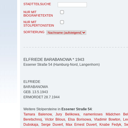
STADTTEILSUCHE
NUR MIT
BIOGRAFIETEXTEN
NUR MIT
STOLPERTONSTEIN
SORTIERUNG
ELFRIEDE BARABANOWA * 1943
Essener Straße 54 (Hamburg-Nord, Langenhorn)
ELFRIEDE
BARABANOWA
GEB. 13.5.1943
ERMORDET 28.7.1944
Weitere Stolpersteine in
Essener Straße 54
:
Tamara Balenow
,
Jury Belikowa
,
namenloses Mädchen Bel
Beretschnoj
,
Victor Bilous
,
Elsa Borisowa
,
Vladimir Bowton
,
Le
Dubskaja
,
Serge Duvert
,
Max Ernest Duvert
,
Knabe Fedyk
,
Sw