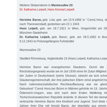
Weitere Stolpersteine in
Mannesallee 20
:
Dr. Katharina Leipelt
,
Hans Konrad Leipelt
Hermine Baron,
geb. Löw, geb. am 15.9.1866 in ˇCerná Hora, de
nach Theresienstadt, gestorben am 22.1.1943
Hans Leipelt,
geb. am 18.7.1921 in Wien, hingerichtet am 29
München-Stadelheim
Dr. Katharina Leipelt,
geb. Baron, geb. am 28.5.1892 in Bos
9.12.1943 im Polizeigefängnis Fuhlsbüttel
Mannesallee 20
Stadtteil Rönneburg, Vogteistraße 23 (Hans Leipelt, Katharina Leipe
Hermine Baron war evangelischen Glaubens. Durch die 
Reichsbürgergesetz wurde sie im Juli 1939 ohne ihr Zutun Mitglie
der Juden in Deutschland (siehe Glossar), obwohl sie sich sch
Glaubensgemeinschaft, der ihre jüdischen Eltern einst angehört h
Nach nationalsozialistischer Rechtsauffassung war sie gleich
Geburtsort ˇCerná Hora bei Brünn in Mähren gehörte im 19. Jahrh
Österreich-Ungarn, was sich nach dem Ersten Weltkrieg m
Tschechoslowakischen Republik änderte. In diesem Teil der dam
verbrachte Hermine Baron ihre Kindheit und Jugend. Dort blieb 
Jahren ihrer Ehe mit Arnold Baron, der ebenfalls aus einem 