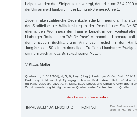
Leipelt wurden drei Stolpersteine verlegt, der dritte am 22.4.20
der Universität Hamburg in der Edmund-Siemers-Allee 1.
Zudem halten zahlreiche Gedenktafeln die Erinnerung an Hans Le
der Stadtteilschule Wilhelmsburg in der Rotenhäuser Straße 6
ehemaligen Wohnhaus der Familie Leipelt in der Vogteistraße
Harburger Rathaus, am "Weiße Rose"-Mahnmal in Ham­burg-Volk
der einstigen Buchhandlung Anneliese Tuchel in der Hamb
Jungfernstieg 50, einem damaligen Treff des Hamburger Zweiges
erinnern auch an das Schicksal seiner Mutter.
© Klaus Möller
Quellen: 1; 2 (V 1/184); 4; 5; 8; Heyl (Hrsg.): Harburger Opfer; StaH 351-11
Bade-Leipelt, Maria; Heyl, Synagoge; Diercks, Gedenkbuch ,Kola-Fu‘; divers
mit Marie-Luise Schultze-Jahn, Maria Bade-Leipelt und Christine Croy, geb. Bar
Zur Nummerierung häufig genutzter Quellen siehe Recherche und Quellen.
druckansicht
/
Seitenanfang
Der Stolperstein i
IMPRESSUM / DATENSCHUTZ
KONTAKT
Stein in Hamburg v