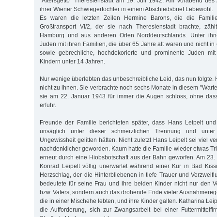
"Altersgetto" Theresienstadt am 19. Juli 1942. Am Vorabend des 
ihrer Wiener Schwiegertochter in einem Abschiedsbrief Lebewohl:
Es waren die letzten Zeilen Hermine Barons, die die Familie
Großtransport VI/2, der sie nach Theresienstadt brachte, zä
Hamburg und aus anderen Orten Norddeutschlands. Unter ih
Juden mit ihren Familien, die über 65 Jahre alt waren und nicht in
sowie gebrechliche, hochdekorierte und prominente Juden mit
Kindern unter 14 Jahren.
Nur wenige überlebten das unbeschreibliche Leid, das nun folgte.
nicht zu ihnen. Sie verbrachte noch sechs Monate in diesem "Wart
sie am 22. Januar 1943 für immer die Augen schloss, ohne dass
erfuhr.
Freunde der Familie berichteten später, dass Hans Leipelt und
unsäglich unter dieser schmerzlichen Trennung und unter
Ungewissheit gelitten hätten. Nicht zuletzt Hans Leipelt sei viel 
nachdenklicher geworden. Kaum hatte die Familie wieder etwas Trit
erneut durch eine Hiobsbotschaft aus der Bahn geworfen. Am 23
Konrad Leipelt völlig unerwartet während einer Kur in Bad Kis
Herzschlag, der die Hinterbliebenen in tiefe Trauer und Verzweifl
bedeutete für seine Frau und ihre beiden Kinder nicht nur den
bzw. Vaters, sondern auch das drohende Ende vieler Ausnahmerege
die in einer Mischehe lebten, und ihre Kinder galten. Katharina Leip
die Aufforderung, sich zur Zwangsarbeit bei einer Futtermittelf