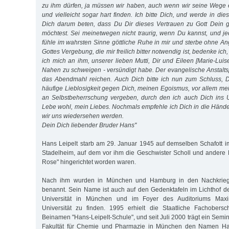
zu ihm dürfen, ja müssen wir haben, auch wenn wir seine Wege 
und vielleicht sogar hart finden. Ich bitte Dich, und werde in die
Dich darum beten, dass Du Dir dieses Vertrauen zu Gott Dein 
möchtest. Sei meinetwegen nicht traurig, wenn Du kannst, und jed
fühle im wahrsten Sinne göttliche Ruhe in mir und sterbe ohne An
Gottes Vergebung, die mir freilich bitter notwendig ist, bedenke ic
ich mich an ihm, unserer lieben Mutti, Dir und Eileen [Marie-Lui
Nahen zu schweigen - versündigt habe. Der evangelische Anstaltspfa
das Abendmahl reichen. Auch Dich bitte ich nun zum Schluss, 
häufige Lieblosigkeit gegen Dich, meinen Egoismus, vor allem m
an Selbstbeherrschung vergeben, durch den ich auch Dich ins U
Lebe wohl, mein Liebes. Nochmals empfehle ich Dich in die Hände 
wir uns wiedersehen werden.
Dein Dich liebender Bruder Hans"
Hans Leipelt starb am 29. Januar 1945 auf demselben Schafott 
Stadelheim, auf dem vor ihm die Geschwister Scholl und andere 
Rose" hingerichtet worden waren.
Nach ihm wurden in München und Hamburg in den Nachkriegs
benannt. Sein Name ist auch auf den Gedenktafeln im Lichthof d
Universität in München und im Foyer des Auditoriums Ma
Universität zu finden. 1995 erhielt die Staatliche Fachober
Beinamen "Hans-Leipelt-Schule", und seit Juli 2000 trägt ein Sem
Fakultät für Chemie und Pharmazie in München den Namen Han