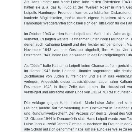
Als Hans Leipelt und Marie-Luise Jahn in den Osterferien 1943
hatten sie u. a. das 6. Flugblatt der "Weißen Rose" in ihrem G
Leipelts Hamburger Freunden kam es zu lebhaften Diskussione
konkrete Möglichkeiten, ihn/sie durch eigene Initiativen aktiv z
Hamburger Weggefährten schlossen sich der Hilfsaktion für die Fam
Im Oktober 1943 wurden Hans Leipelt und Marie-Luise Jahn aufgr
verhaftet. Es folgten weitere Festnahmen unter ihren Freunden i
denen auch Katharina Leipelt und ihre Tochter nicht entgingen. Ma
November 1943 von der Gestapo abgeholt, ihre Mutter vier
Dezember 1943. Beide Frauen wurden in das Polizeigefängnis Fuhlsb
Als "Jüdin" hatte Katharina Leipelt keine Chance auf ein gerichtli
im Herbst 1942 hatte Heinrich Himmler angeordnet, alle deut
Zuchthäuser von Juden zu "reinigen" und sie in das Vernichtu
verlegen. Angesichts dieser aussichtslosen Lage nahm Kathari
Dezember 1943 in ihrer Zelle das Leben. Ihr Hausstand wur
versteigert und erbrachte einen Erlös von 13214,70 RM zugunsten
Die Anklage gegen Hans Leipelt, Marie-Luise Jahn und sie
Freunde lautete auf "Vorbereitung zum Hochverrat in Tateinheit
und Rundfunkverbrechen". Der Prozess vor dem 2. Senat des Vol
13. Oktober 1944 in Donauwörth statt. Hans Leipelt wurde zum Tod
Luise Jahn zu zwölf Jahren Zuchthaus, nachdem ihr Freund in der 
alle Schuld auf sich genommen hatte, um sie auf diese Weise zu en