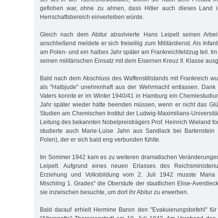
geflohen war, ohne zu ahnen, dass Hitler auch dieses Land
Herrschaftsbereich einverleiben würde.
Gleich nach dem Abitur absolvierte Hans Leipelt seinen Arbei
anschließend meldete er sich freiwillig zum Militärdienst. Als Infa
am Polen- und ein halbes Jahr später am Frankreichfeldzug teil. Im
seinen militärischen Einsatz mit dem Eisernen Kreuz II. Klasse aus
Bald nach dem Abschluss des Waffenstillstands mit Frankreich w
als "Halbjude" unehrenhaft aus der Wehrmacht entlassen. Dank 
Vaters konnte er im Winter 1940/41 in Hamburg ein Chemiestudiu
Jahr später wieder hätte beenden müssen, wenn er nicht das Glü
Studien am Chemischen Institut der Ludwig-Maximilians-Universitä
Leitung des bekannten Nobelpreisträgers Prof. Heinrich Wieland for
studierte auch Marie-Luise Jahn aus Sandlack bei Bartenstein 
Polen), der er sich bald eng verbunden fühlte.
Im Sommer 1942 kam es zu weiteren dramatischen Veränderungen
Leipelt. Aufgrund eines neuen Erlasses des Reichsministeriu
Erziehung und Volksbildung vom 2. Juli 1942 musste Maria Le
Mischling 1. Grades" die Oberstufe der staatlichen Elise-Averdiec
sie inzwischen besuchte, um dort ihr Abitur zu erwerben.
Bald darauf erhielt Hermine Baron den "Evakuierungsbefehl" für