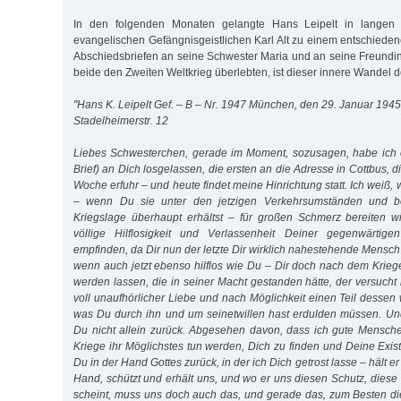
In den folgenden Monaten gelangte Hans Leipelt in langen
evangelischen Gefängnisgeistlichen Karl Alt zu einem entschieden
Abschiedsbriefen an seine Schwester Maria und an seine Freundin
beide den Zweiten Weltkrieg überlebten, ist dieser innere Wandel d
"Hans K. Leipelt Gef. – B – Nr. 1947 München, den 29. Januar 1945
Stadelheimerstr. 12
Liebes Schwesterchen, gerade im Moment, sozusagen, habe ich e
Brief) an Dich losgelassen, die ersten an die Adresse in Cottbus, die
Woche erfuhr – und heute findet meine Hinrichtung statt. Ich weiß, 
– wenn Du sie unter den jetzigen Verkehrsumständen und b
Kriegslage überhaupt erhältst – für großen Schmerz bereiten wi
völlige Hilflosigkeit und Verlassenheit Deiner gegenwärtig
empfinden, da Dir nun der letzte Dir wirklich nahestehende Mensc
wenn auch jetzt ebenso hilflos wie Du – Dir doch nach dem Kriege 
werden lassen, die in seiner Macht gestanden hätte, der versucht
voll unaufhörlicher Liebe und nach Möglichkeit einen Teil dessen
was Du durch ihn und um seinetwillen hast er­dulden müssen. Und
Du nicht allein zurück. Abgesehen davon, dass ich gute Mensch
Kriege ihr Möglichstes tun werden, Dich zu finden und Deine Exist
Du in der Hand Gottes zurück, in der ich Dich getrost lasse – hält er
Hand, schützt und erhält uns, und wo er uns diesen Schutz, diese
scheint, muss uns doch auch das, und gerade das, zum Besten d