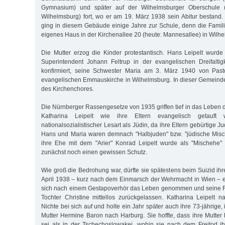
Gymnasium) und später auf der Wilhelmsburger Oberschule (he
Wilhelmsburg) fort, wo er am 19. März 1938 sein Abitur bestand
ging in diesem Gebäude einige Jahre zur Schule, denn die Famili
eigenes Haus in der Kirchenallee 20 (heute: Mannesallee) in Wilh
Die Mutter erzog die Kinder protestantisch. Hans Leipelt wurd
Superintendent Johann Feltrup in der evangelischen Dreifaltig
konfirmiert, seine Schwester Maria am 3. März 1940 von Pasto
evangelischen Emmauskirche in Wilhelmsburg. In dieser Gemeinde
des Kirchenchores.
Die Nürnberger Rassengesetze von 1935 griffen tief in das Leben 
Katharina Leipelt wie ihre Eltern evangelisch getauft
nationalsozialistischer Lesart als Jüdin, da ihre Eltern gebürtige 
Hans und Maria waren demnach "Halbjuden" bzw. "jüdische Misch
ihre Ehe mit dem "Arier" Konrad Leipelt wurde als "Mischehe" e
zunächst noch einen gewissen Schutz.
Wie groß die Bedrohung war, dürfte sie spätestens beim Suizid ih
April 1938 – kurz nach dem Einmarsch der Wehrmacht in Wien – e
sich nach einem Gestapoverhör das Leben genommen und seine Fr
Tochter Christine mittellos zurückgelassen. Katharina Leipelt
Nichte bei sich auf und holte ein Jahr später auch ihre 73-jährige,
Mutter Hermine Baron nach Harburg. Sie hoffte, dass ihre Mutter 
sei als in der Tschechoslowakei, wohin sie nach dem Freitod 