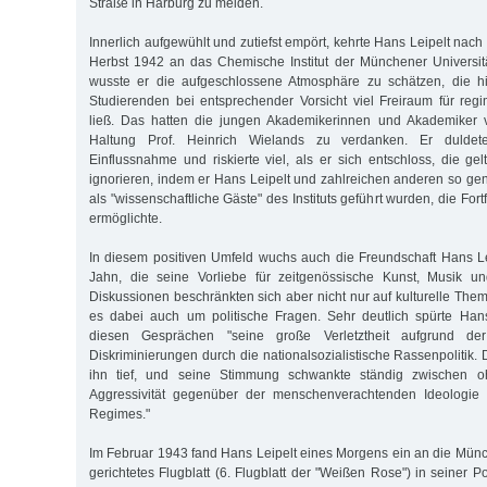
Straße in Harburg zu melden.
Innerlich aufgewühlt und zutiefst empört, kehrte Hans Leipelt nac
Herbst 1942 an das Chemische Institut der Münchener Universit
wusste er die aufgeschlossene Atmosphäre zu schätzen, die h
Studierenden bei entsprechender Vorsicht viel Freiraum für reg
ließ. Das hatten die jungen Akademikerinnen und Akademiker 
Haltung Prof. Heinrich Wielands zu verdanken. Er duldete
Einflussnahme und riskierte viel, als er sich entschloss, die ge
ignorieren, indem er Hans Leipelt und zahlreichen anderen so ge
als "wissenschaftliche Gäste" des Instituts geführt wurden, die For
ermöglichte.
In diesem positiven Umfeld wuchs auch die Freundschaft Hans Le
Jahn, die seine Vorliebe für zeitgenössische Kunst, Musik und 
Diskussionen beschränkten sich aber nicht nur auf kulturelle The
es dabei auch um politische Fragen. Sehr deutlich spürte Hans
diesen Gesprächen "seine große Verletztheit aufgrund d
Diskriminierungen durch die nationalsozialistische Rassenpolitik.
ihn tief, und seine Stimmung schwankte ständig zwischen 
Aggressivität gegenüber der menschenverachtenden Ideologie 
Regimes."
Im Februar 1943 fand Hans Leipelt eines Morgens ein an die Mün
gerichtetes Flug­blatt (6. Flugblatt der "Weißen Rose") in seiner P