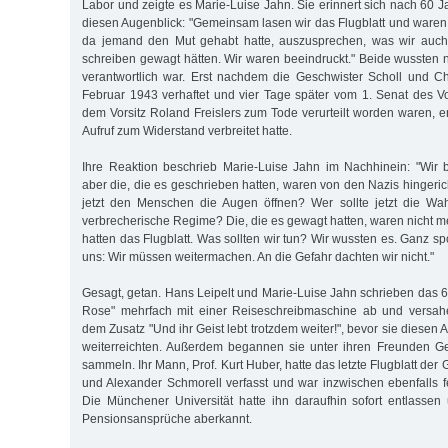
Labor und zeigte es Marie-Luise Jahn. Sie erinnert sich nach 60 
diesen Augenblick: "Gemeinsam lasen wir das Flugblatt und waren 
da jemand den Mut gehabt hatte, auszusprechen, was wir auch
schreiben gewagt hätten. Wir waren beeindruckt." Beide wussten ni
verantwortlich war. Erst nachdem die Geschwister Scholl und C
Februar 1943 verhaftet und vier Tage später vom 1. Senat des Vo
dem Vorsitz Roland Freislers zum Tode verurteilt worden waren, e
Aufruf zum Widerstand verbreitet hatte.
Ihre Reaktion beschrieb Marie-Luise Jahn im Nachhinein: "Wir 
aber die, die es geschrieben hatten, waren von den Nazis hingeric
jetzt den Menschen die Augen öffnen? Wer sollte jetzt die Wa
verbrecherische Regime? Die, die es gewagt hatten, waren nicht m
hatten das Flugblatt. Was sollten wir tun? Wir wussten es. Ganz s
uns: Wir müssen weitermachen. An die Gefahr dachten wir nicht."
Gesagt, getan. Hans Leipelt und Marie-Luise Jahn schrieben das 6
Rose" mehrfach mit einer Reiseschreibmaschine ab und versahen
dem Zusatz "Und ihr Geist lebt trotzdem weiter!", bevor sie diesen 
weiterreichten. Außerdem begannen sie unter ihren Freunden Ge
sammeln. Ihr Mann, Prof. Kurt Huber, hatte das letzte Flugblatt de
und Alexander Schmorell verfasst und war inzwischen ebenfalls
Die Münchener Universität hatte ihn daraufhin sofort entlassen
Pensionsansprüche aberkannt.