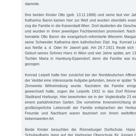
stammte.
Ihre beiden Kinder Otto (geb. 13.11.1888) und seine fast vier J
Katharina Baron kamen hier zur Welt und wurden ebenfalls evang
zog die Familie in die Kaiserstadt Wien. Dort studierten die Geschw
und wurden in ihren jeweiligen Fachbereichen promoviert. Nach
heiratete Otto Baron die evangelisch-reformierte Wienerin Marga
seine Schwester Katharina dem katholischen Dipl. Ing. Konrad Le
aus Neiße a. d. Oder ihr Jawort gab. Am 28.7.1921 freute sich
Geburt seines Sohnes Hans in Wien und vier Jahre später, am 13
Tochter Maria in Hamburg-Eppendorf, denn die Familie war in
gezogen.
Konrad Leipelt hatte hier zunächst bei der Norddeutschen Affiner
der Veddel eine interessante Aufgabe gefunden, bevor er später T
Zinnwerke Wilhelmsburg wurde. Nachdem die Familie einig
gewechselt hatte, zogen die Leipelts 1932 in das Dorf Rönne
Stadtrand Harburgs. Hier bewohnten sie in der Vogteistraße 23 ein
einem parkähnlichen Garten. Die vornehme Inneneinrichtung d
großbürgerliche Lebensstil der Familie entsprachen der Herkun
Freunde und Nachbarn waren fasziniert von ihrem weltoffe
liebenswerten Art.
Beide Kinder besuchten die Rönneburger Dorfschule. Hans 
Schullaufbahn dann auf der Harburger Oberschule für Jungen (h