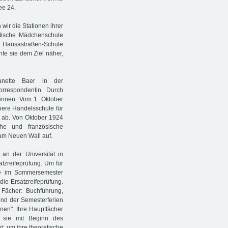
ee 24.
wir die Stationen ihrer
itische Mädchenschule
e Hansastraßen-Schule
hte sie dem Ziel näher,
anette Baer in der
orrespondentin. Durch
 kennen. Vom 1. Oktober
here Handelsschule für
 ab. Von Oktober 1924
he und französische
 am Neuen Wall auf.
an der Universität in
tzreifeprüfung. Um für
sie im Sommersemester
die Ersatzreifeprüfung.
 Fächer: Buchführung,
end der Semesterferien
innen". Ihre Hauptfächer
 sie mit Beginn des
t, um ihre theoretische