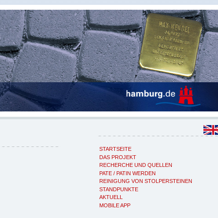
STARTSEITE
DAS PROJEKT
RECHERCHE UND QUELLEN
PATE / PATIN WERDEN
REINIGUNG VON STOLPERSTEINEN
STANDPUNKTE
AKTUELL
MOBILE APP