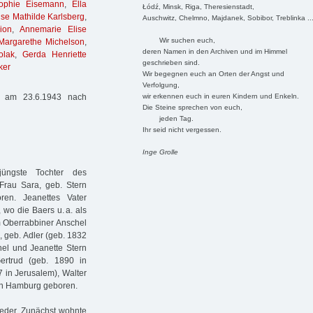
Sophie Eisemann
,
Ella
Łódź, Minsk, Riga, Theresienstadt,
Ilse Mathilde Karlsberg
,
Auschwitz, Chelmno, Majdanek, Sobibor, Treblinka ..
ion
,
Annemarie Elise
Wir suchen euch,
Margarethe Michelson
,
deren Namen in den Archiven und im Himmel
olak
,
Gerda Henriette
geschrieben sind.
ker
Wir begegnen euch an Orten der Angst und
Verfolgung,
wir erkennen euch in euren Kindern und Enkeln.
t am 23.6.1943 nach
Die Steine sprechen von euch,
jeden Tag.
Ihr seid nicht vergessen.
Inge Grolle
üngste Tochter des
Frau Sara, geb. Stern
ren. Jeanettes Vater
 wo die Baers u. a. als
om Oberrabbiner Anschel
, geb. Adler (geb. 1832
hel und Jeanette Stern
ertrud (geb. 1890 in
7 in Jerusalem), Walter
n in Hamburg geboren.
ieder. Zunächst wohnte