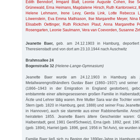
Edith Benndorf
,
Irmgard Blatt
,
Leonie Auguste Cohen
,
Ilse 
Grünewald
,
Erna Heimans
,
Magdalene Hirsch
,
Ruth Kantorowicz
,
Helene Lehmann
,
Irene Levy
,
Gerda Link
,
Lotte Rebecca L
Löwenstein
,
Eva Emma Mathiason
,
Ilse Margarethe Meyer
,
Nina 
Elisabeth Oettinger
,
Ruth Rickchen Plaut
,
Anna Margarethe P
Rosengarten
,
Leonie Saulmann
,
Vera van Coevorden
,
Susanne Zir
Jeanette Baer,
geb. am 24.12.1903 in Hamburg, deportier
Theresienstadt und von dort am 23.10.1944 nach Auschwitz
Brahmsallee 24
Bogenstraße 32
(Helene-Lange-Gymnasium)
Jeanette Baer wurde am 24.12.1903 in Hamburg als j
Metallwarengroßhändlers Gustav Baer (1860–1937) und seiner 
(1866–1943 in der Emigration in England gestorben), gebo
entstammte einer alteingesessenen großen Familie in Halberstadt,
Ärzte und Lehrer tätig waren. Ihre Mutter Sara war die Tochter v
Stern (geb. 1820 in Hamburg, gest. 1888) und seiner Frau Jeanette
in Hannover), auch sie stammte aus einer Rabbinerfamilie. Ansc
heirateten 1855. Jeanette Baers ältere Geschwister waren: G
Halberstadt, gest. 1981 Genf/Schweiz), Erna (geb. 1892, gest. 196
(geb. 1894), Harriet (geb. 1896, gest. 1956 in Tel Aviv), sie wurde
Familie Baer ließ sich zu Beginn der 1890er-Jahre in Hamburg n