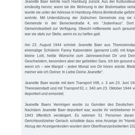
Jeanette Baer kehrte nach Hamburg zurück. Aus der Kultussteuer
eindeutig hervor, wann sie die Wohnung in der Brahmsallee ver
wurde sie unter der Adresse in Hamburg-Altona Breitestraße geführ
wohnte. Mit Unterstützung der Jüdischen Gemeinde zog sie
Gemeinde in der Beneckestraße 4, ein "Judenhaus". Dort s
Gemeindearbeit zur Verfügung. Obwohl mittlerweile auch gesund
war sie stets zur Stelle, wenn es zu helfen galt.
Am 23. August 1944 schrieb Jeanette Baer aus Theresienstad
ehemalige Schülerin Fanny Katzenstein (genannt Lolli) mit folg
kleine Lolli, heiße Wünsche zum Jahreswechsel Dir und Dei
Geschwistern, besonders aber der geliebten Sara. Ich bin gesund 
wenn ich – wie Margot – jeden Monat von Dir hören würde. Ble
meiner wie ich Deiner. In Liebe Deine Jeanette".
Jeanette Baer wurde mit dem Transport VI/8, c. 3 am 23. Juni 
Theresienstadt und mit Transport Et, c. 340 am 23. Oktober 1944 
deportiert und ermordet.
Jeanette Baers Vermögen wurde zu Gunsten des Deutschen 
Nachdem Jeanette Baer deportiert war, wurde ihr verbliebener 
1943 öffentlich versteigert. Es nahmen 51 Personen daran 
Gerichtsvollzieher Gerlach schaltete dazu eine Anzeige im "Hamb
Abzug der Anzeigenkosten wurden dem Oberfinanzpräsidenten 10