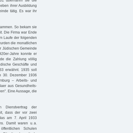
1931 übernahm sie die
 Neben ihrer Ausbildung
inde tätig. Es war ihr
zusammen. So bekam sie
it. Die Firma war Ende
 im Laufe der folgenden
urden die monatlichen
 der Jüdischen Gemeinde
1920er-Jahre konnte er
de die Zahlung völlig
üdische Geschäfte und
933 erwähnt. 1935 soll
am 30. Dezember 1936
mburg – Arbeits- und
Baer aus Gesundheits-
ren". Eine Aussage, die
 Dienstvertrag der
it, dass der vor zwei
das am 7. April 1933
s. Damit waren u. a.
ffentlichen Schulen