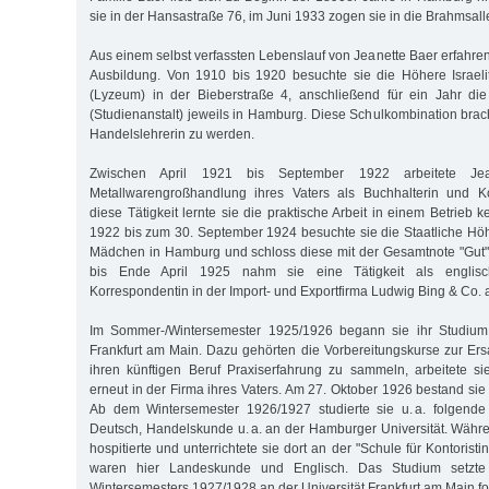
sie in der Hansastraße 76, im Juni 1933 zogen sie in die Brahmsall
Aus einem selbst verfassten Lebenslauf von Jeanette Baer erfahren 
Ausbildung. Von 1910 bis 1920 besuchte sie die Höhere Israel
(Lyzeum) in der Bieberstraße 4, anschließend für ein Jahr di
(Studienanstalt) jeweils in Hamburg. Diese Schulkombination brac
Handelslehrerin zu werden.
Zwischen April 1921 bis September 1922 arbeitete Je
Metallwarengroßhandlung ihres Vaters als Buchhalterin und K
diese Tätigkeit lernte sie die praktische Arbeit in einem Betrieb
1922 bis zum 30. September 1924 besuchte sie die Staatliche Hö
Mädchen in Hamburg und schloss diese mit der Gesamtnote "Gut"
bis Ende April 1925 nahm sie eine Tätigkeit als englisc
Korrespondentin in der Import- und Exportfirma Ludwig Bing & Co.
Im Sommer-/Wintersemester 1925/1926 begann sie ihr Studium 
Frankfurt am Main. Dazu gehörten die Vorbereitungskurse zur Ersa
ihren künftigen Beruf Praxiserfahrung zu sammeln, arbeitete 
erneut in der Firma ihres Vaters. Am 27. Oktober 1926 bestand sie 
Ab dem Wintersemester 1926/1927 studierte sie u. a. folgende
Deutsch, Handelskunde u. a. an der Hamburger Universität. Währ
hospitierte und unterrichtete sie dort an der "Schule für Kontorist
waren hier Landeskunde und Englisch. Das Studium setzte
Wintersemesters 1927/1928 an der Universität Frankfurt am Main for