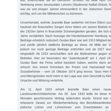
war, unterrichtete sie an mehreren Schulen. Ab Mitte April 
Vertretung eines beurlaubten Lehrers (Studienrat Naftali Eldod).
war sie seit einigen Jahren ehrenamtlich in der Jüdischen Geme
wichtig, sich um die Mitmenschen zu kümmern.
Unverheiratet, wohnte Jeanette Baer weiterhin mit ihren Eltern 
hautnah die finanziellen Sorgen ihres Vaters um seinen Betrieb m
der 1920er-Jahre in finanzielle Schwierigkeiten geraten, die sich
Jahre verstärkten. Nach Aussage der Handelskammer Hamburg, w
Beiträge erheblich reduziert. Gustav Baer war seit 1913 Mitglied
und zahlte jährlich stattliche Beiträge an diese. Ab Mitte der 
jedoch nur noch geringe Beiträge entrichten und ab 1927 wur
eingestellt. Ab 1933 verschärften sich die Maßnahmen gegen j
Betriebe. Hier sei besonders der "Judenboykott" am 1. April 1
Gustav Baer die Firma selbst liquidiert haben, welche dann 
erlosch. Aus einem Schreiben der Freien und Hansestadt Ha
Sozialbehörde – vom 18. Oktober 1974 ging hervor, "dass Herr 
und Altersgründen nicht mehr in der Lage war sein Geschäft zu füh
Ursache und Wirkung verkehrte.
Am 11. April 1933 erhielt Jeanette Baer einen neuen
Landesunterrichtsbehörde. Am 26. Juni 1933 teilte ihr diese m
Monaten geschlossene Vertrag widerrufen wurde. Grund war 
erlassene Gesetz zur Wiederherstellung des Berufsbeamtentum
jüdische Lehrer und Lehrerinnen vom Erwerbsleben an ö