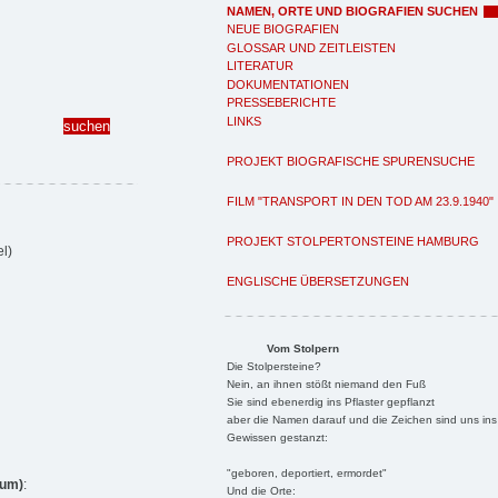
NAMEN, ORTE UND BIOGRAFIEN SUCHEN
NEUE BIOGRAFIEN
GLOSSAR UND ZEITLEISTEN
LITERATUR
DOKUMENTATIONEN
PRESSEBERICHTE
LINKS
PROJEKT BIOGRAFISCHE SPURENSUCHE
FILM "TRANSPORT IN DEN TOD AM 23.9.1940"
PROJEKT STOLPERTONSTEINE HAMBURG
l)
ENGLISCHE ÜBERSETZUNGEN
Vom Stolpern
Die Stolpersteine?
Nein, an ihnen stößt niemand den Fuß
Sie sind ebenerdig ins Pflaster gepflanzt
aber die Namen darauf und die Zeichen sind uns ins
Gewissen gestanzt:
"geboren, deportiert, ermordet"
ium)
:
Und die Orte: