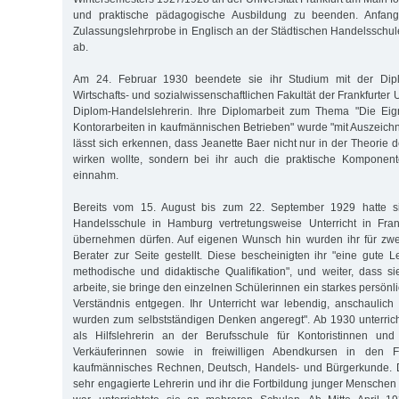
und praktische pädagogische Ausbildung zu beenden. Anfang
Zulassungslehrprobe in Englisch an der Städtischen Handelsschul
ab.
Am 24. Februar 1930 beendete sie ihr Studium mit der Dip
Wirtschafts- und sozialwissenschaftlichen Fakultät der Frankfurter 
Diplom-Handelslehrerin. Ihre Diplomarbeit zum Thema "Die Eig
Kontorarbeiten in kaufmännischen Betrieben" wurde "mit Auszeich
lässt sich erkennen, dass Jeanette Baer nicht nur in der Theorie
wirken wollte, sondern bei ihr auch die praktische Komponent
einnahm.
Bereits vom 15. August bis zum 22. September 1929 hatte si
Handelsschule in Hamburg vertretungsweise Unterricht in Fra
übernehmen dürfen. Auf eigenen Wunsch hin wurden ihr für zw
Berater zur Seite gestellt. Diese bescheinigten ihr "eine gute L
methodische und didaktische Qualifikation", und weiter, dass s
arbeite, sie bringe den einzelnen Schülerinnen ein starkes persönli
Verständnis entgegen. Ihr Unterricht war lebendig, anschaulic
wurden zum selbstständigen Denken angeregt". Ab 1930 unterric
als Hilfslehrerin an der Berufsschule für Kontoristinnen und
Verkäuferinnen sowie in freiwilligen Abendkursen in den F
kaufmännisches Rechnen, Deutsch, Handels- und Bürgerkunde. 
sehr engagierte Lehrerin und ihr die Fortbildung junger Menschen