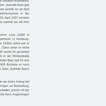
e Situation dramatisch.
chten. Jeanette Baer gab
de konnte sie ab April
Mädchenschule in der
26. April 1937 verstarb
hin wohnte sie mit ihrer
orene Levy (1888 in
Eigenheim in Hamburg-
die 1930er-Jahre war er
. Dann verlor er seine
38 wurde ihr gesamtes
k in der Mörikestraße
alter Baer sah für sich
939 flüchtete er nach
ch Sara, Jeanette Baers
te sie einen Antrag bei
einiges an Bekleidung,
stattet, jedoch mit der
rohe ihren Angehörigen