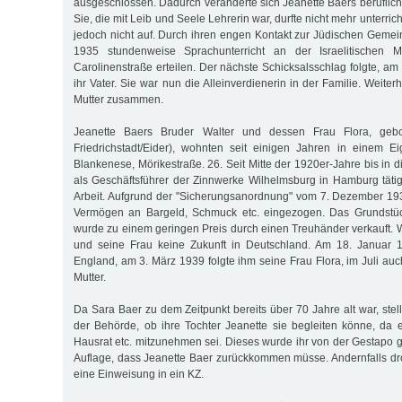
ausgeschlossen. Dadurch veränderte sich Jeanette Baers beruflich
Sie, die mit Leib und Seele Lehrerin war, durfte nicht mehr unterri
jedoch nicht auf. Durch ihren engen Kontakt zur Jüdischen Gemein
1935 stundenweise Sprachunterricht an der Israelitischen 
Carolinenstraße erteilen. Der nächste Schicksalsschlag folgte, am 
ihr Vater. Sie war nun die Alleinverdienerin in der Familie. Weiter
Mutter zusammen.
Jeanette Baers Bruder Walter und dessen Frau Flora, geb
Friedrichstadt/Eider), wohnten seit einigen Jahren in einem 
Blankenese, Mörikestraße. 26. Seit Mitte der 1920er-Jahre bis in 
als Geschäftsführer der Zinnwerke Wilhelmsburg in Hamburg tätig
Arbeit. Aufgrund der "Sicherungsanordnung" vom 7. Dezember 19
Vermögen an Bargeld, Schmuck etc. eingezogen. Das Grundstüc
wurde zu einem geringen Preis durch einen Treuhänder verkauft. W
und seine Frau keine Zukunft in Deutschland. Am 18. Januar 1
England, am 3. März 1939 folgte ihm seine Frau Flora, im Juli au
Mutter.
Da Sara Baer zu dem Zeitpunkt bereits über 70 Jahre alt war, stell
der Behörde, ob ihre Tochter Jeanette sie begleiten könne, da 
Hausrat etc. mitzunehmen sei. Dieses wurde ihr von der Gestapo ge
Auflage, dass Jeanette Baer zurückkommen müsse. Andernfalls d
eine Einweisung in ein KZ.