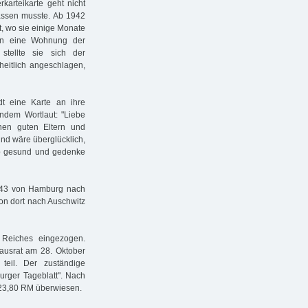
karteikarte geht nicht
lassen musste. Ab 1942
t, wo sie einige Monate
 in eine Wohnung der
tellte sie sich der
heitlich angeschlagen,
t eine Karte an ihre
endem Wortlaut: "Liebe
nen guten Eltern und
und wäre überglücklich,
ib gesund und gedenke
1943 von Hamburg nach
von dort nach Auschwitz
Reiches eingezogen.
Hausrat am 28. Oktober
teil. Der zuständige
urger Tageblatt". Nach
23,80 RM überwiesen.