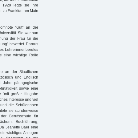
 1929 legte sie ihre
e zu Frankfurt am Main
lomnote "Gut" an der
Universität. Sie war nun
nung der Frau für die
nung" bewertet. Daraus
 des Lehrerinnenberufes
e eine wichtige Rolle
e an der Staatlichen
nzösisch und Englisch
ei Jahre pädagogische
ehrtätigkeit sowie eine
ie "mit großer Hingabe
ches Interesse und viel
h und die Schülerinnen
htete sie stundenweise
 der Berufsschule für
ächern: Buchführung,
Da Jeanette Baer eine
 ein wichtiges Anliegen